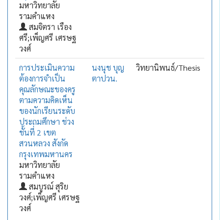
มหาวิทยาลัย
รามคำแหง
สมจิตรา เรือง
ศรี;เพ็ญศรี เศรษฐ
วงศ์
การประเมินความ
นงนุช บุญ
วิทยานิพนธ์/Thesis
ต้องการจำเป็น
ตาปวน.
คุณลักษณะของครู
ตามความคิดเห็น
ของนักเรียนระดับ
ประถมศึกษา ช่วง
ชั้นที่ 2 เขต
สวนหลวง สังกัด
กรุงเทพมหานคร
มหาวิทยาลัย
รามคำแหง
สมบูรณ์ สุริย
วงศ์;เพ็ญศรี เศรษฐ
วงศ์