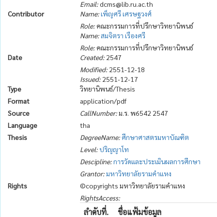
Email:
dcms@lib.ru.ac.th
Contributor
Name:
เพ็ญศรี เศรษฐวงศ์
Role:
คณะกรรมการที่ปรึกษาวิทยานิพนธ์
Name:
สมจิตรา เรืองศรี
Role:
คณะกรรมการที่ปรึกษาวิทยานิพนธ์
Date
Created:
2547
Modified:
2551-12-18
Issued:
2551-12-17
Type
วิทยานิพนธ์/Thesis
Format
application/pdf
Source
CallNumber:
ม.ร. พ6542 2547
Language
tha
Thesis
DegreeName:
ศึกษาศาสตรมหาบัณฑิต
Level:
ปริญญาโท
Descipline:
การวัดและประเมินผลการศึกษา
Grantor:
มหาวิทยาลัยรามคำแหง
Rights
©copyrights มหาวิทยาลัยรามคำแหง
RightsAccess:
ลำดับที่.
ชื่อแฟ้มข้อมูล