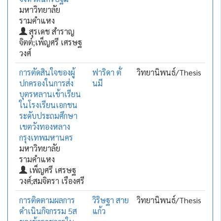
มหาวิทยาลัย
รามคำแหง
สุรเดช สำราญ
จิตต์;เพ็ญศรี เศรษฐ
วงศ์
การตัดสินใจของผู้
ฟาริดา ตั่
วิทยานิพนธ์/Thesis
ปกครองในการส่ง
นมี
บุตรหลานเข้าเรียน
ในโรงเรียนเอกชน
ระดับประถมศึกษา
เขตวังทองหลาง
กรุงเทพมหานคร
มหาวิทยาลัย
รามคำแหง
เพ็ญศรี เศรษฐ
วงศ์;สมจิตรา เรืองศรี
การติดตามผลการ
วิริษฐา สาย
วิทยานิพนธ์/Thesis
ดำเนินกิจกรรม 5ส
แก้ว