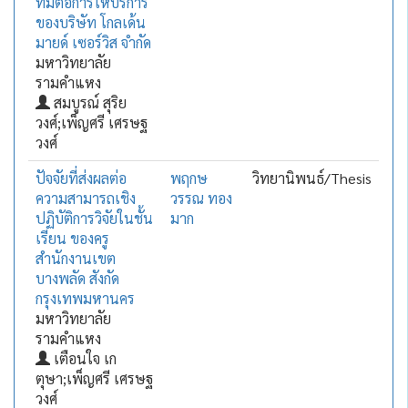
ที่มีต่อการให้บริการ
ของบริษัท โกลเด้น
มายด์ เซอร์วิส จำกัด
มหาวิทยาลัย
รามคำแหง
สมบูรณ์ สุริย
วงศ์;เพ็ญศรี เศรษฐ
วงศ์
ปัจจัยที่ส่งผลต่อ
พฤกษ
วิทยานิพนธ์/Thesis
ความสามารถเชิง
วรรณ ทอง
ปฏิบัติการวิจัยในชั้น
มาก
เรียน ของครู
สำนักงานเขต
บางพลัด สังกัด
กรุงเทพมหานคร
มหาวิทยาลัย
รามคำแหง
เตือนใจ เก
ตุษา;เพ็ญศรี เศรษฐ
วงศ์