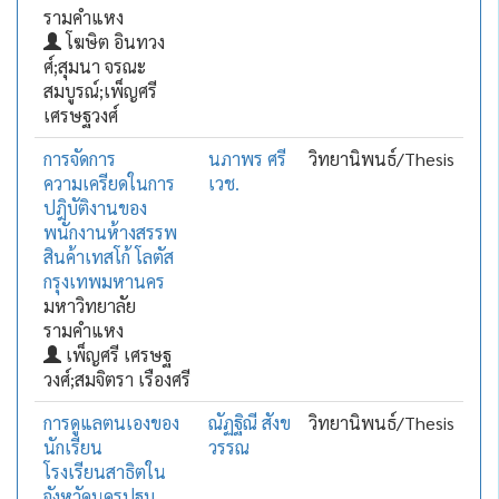
รามคำแหง
โฆษิต อินทวง
ศ์;สุมนา จรณะ
สมบูรณ์;เพ็ญศรี
เศรษฐวงศ์
การจัดการ
นภาพร ศรี
วิทยานิพนธ์/Thesis
ความเครียดในการ
เวช.
ปฎิบัติงานของ
พนักงานห้างสรรพ
สินค้าเทสโก้ โลตัส
กรุงเทพมหานคร
มหาวิทยาลัย
รามคำแหง
เพ็ญศรี เศรษฐ
วงศ์;สมจิตรา เรืองศรี
การดูแลตนเองของ
ณัฏฐิณี สังข
วิทยานิพนธ์/Thesis
นักเรียน
วรรณ
โรงเรียนสาธิตใน
จังหวัดนครปฐม