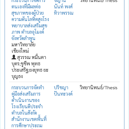
กระบวนการจัดการ
ชญาน์
วิทยานิพนธ์/Thesis
ตนเองที่มีผลต่อ
นันท์ พงศ์
สุขภาพของผู้ป่วย
ทิวาพรรณ
ความดันโลหิตสูงโรง
พยาบาลส่งเสริมสุข
ภาพ ตำบลอุโมงค์
จังหวัดลำพูน
มหาวิทยาลัย
เชียงใหม่
สุวรรณ หมื่นตา
บุตร;ชูชีพ พุทธ
ประเสริฐ;ยงยุทธ ยะ
บุญธง
กระบวนการจัดทำ
ปริชญา
วิทยานิพนธ์/Thesis
คู่มือส่งเสริมการ
ปันทะวงค์
ดำเนินงานของ
โรงเรียนดีประจำ
ตำบลในสังกัด
สำนักงานเขตพื้นที่
การศึกษาประถม