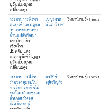
นุวัฒน์;ยงยุทธ
เปลี่ยนผดุง
กระบวนการพึ่งพา
เบญจมาศ
วิทยานิพนธ์/Thesis
ตนเองด้านการดูแล
นันตาวิราช
สุขภาพของชุมชน
บ้านแม่ฮักพัฒนา
มหาวิทยาลัย
เชียงใหม่
พศิน แตง
จวง;อนุรักษ์ ปัญญา
นุวัฒน์;ยงยุทธ
เปลี่ยนผดุง
กระบวนการมีส่วน
ชาลินีย์
วิทยานิพนธ์/Thesis
ร่วมของชุมชนใน
อยู่เจริญกิจ
การจัดการอาชีพไม้
ขุดล้อม ตำบลชะอม
อำเภอแก่งคอย
จังหวัดสระบุรี
มหาวิทยาลัย