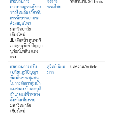
กระบวนการ
องอาจ
วิทยานิพนธ์/Thesis
ถ่ายทอดความรู้ของ
พรมไชย
ชาวไทยลื้อ เกี่ยวกับ
การรักษาพยาบาล
ด้วยสมุนไพร
มหาวิทยาลัย
เชียงใหม่
เจิดหล้า สุนทรวิ
ภาต;อนุรักษ์ ปัญญา
นุวัฒน์;พศิน แตง
จวง
กระบวนการปรับ
สุวิทย์ นิยม
บทความ/Article
เปลี่ยนภูมิปัญญา
มาก
ท้องถิ่นของชุมชน
ในการจัดการลุ่มน้ำ
แม่สลอง บ้านจะบูสี
อำเภอแม่ฟ้าหลวง
จังหวัดเชียงราย
มหาวิทยาลัย
เชียงใหม่