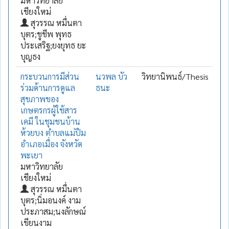
มหาวิทยาลัย
เชียงใหม่
สุวรรณ หมื่นตา
บุตร;ชูชีพ พุทธ
ประเสริฐ;ยงยุทธ ยะ
บุญธง
กระบวนการมีส่วน
นวพล บัว
วิทยานิพนธ์/Thesis
ร่วมด้านการดูแล
ธนะ
สุขภาพของ
เกษตรกรผู้ใช้สาร
เคมี ในชุมชนบ้าน
ห้วยบง ตำบลแม่ปืม
อำเภอเมื่อง จังหวัด
พะเยา
มหาวิทยาลัย
เชียงใหม่
สุวรรณ หมื่นตา
บุตร;นิ่มอนงค์ งาม
ประภาสม;นงลักษณ์
เขียนงาม