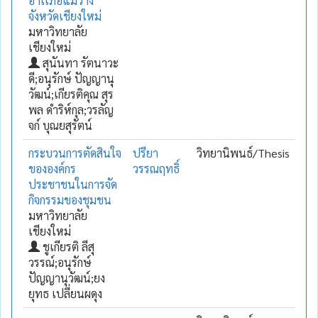
อำเเภอแม่วาง
จังหวัดเชียงใหม่
มหาวิทยาลัย
เชียงใหม่
สุนันทา รัตนาวะ
ดี;อนุรักษ์ ปัญญานุ
วัฒน์;เกียรติคุณ สุร
พล ดำริห์กุล;วรลัญ
จก์ บุณยสุรัตน์
กระบวนการตัดสินใจ
ปรียา
วิทยานิพนธ์/Thesis
ขององค์กร
วรรณฤทธิ์
ประชาชนในการจัด
กิจกรรมของชุมชน
มหาวิทยาลัย
เชียงใหม่
ชูเกียรติ ลีสุ
วรรณ์;อนุรักษ์
ปัญญานุวัฒน์;ยง
ยุทธ เปลี่ยนผดุง