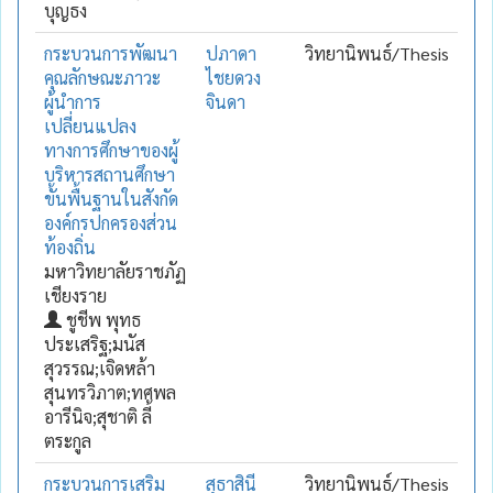
บุญธง
กระบวนการพัฒนา
ปภาดา
วิทยานิพนธ์/Thesis
คุณลักษณะภาวะ
ไชยดวง
ผู้นำการ
จินดา
เปลี่ยนแปลง
ทางการศึกษาของผู้
บริหารสถานศึกษา
ขั้นพื้นฐานในสังกัด
องค์กรปกครองส่วน
ท้องถิ่น
มหาวิทยาลัยราชภัฏ
เชียงราย
ชูชีพ พุทธ
ประเสริฐ;มนัส
สุวรรณ;เจิดหล้า
สุนทรวิภาต;ทศพล
อารีนิจ;สุชาติ ลี้
ตระกูล
กระบวนการเสริม
สุธาสินี
วิทยานิพนธ์/Thesis