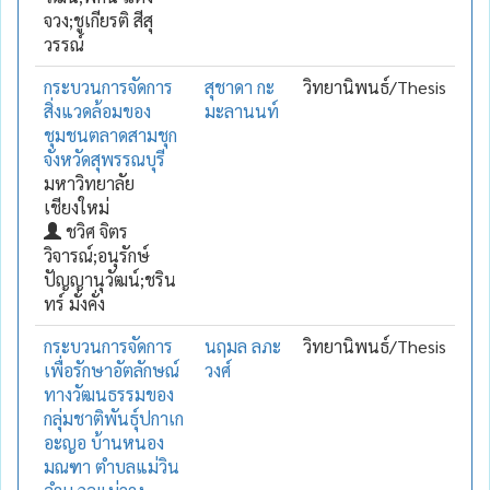
จวง;ชูเกียรติ สีสุ
วรรณ์
กระบวนการจัดการ
สุชาดา กะ
วิทยานิพนธ์/Thesis
สิ่งแวดล้อมของ
มะลานนท์
ชุมชนตลาดสามชุก
จังหวัดสุพรรณบุรี
มหาวิทยาลัย
เชียงใหม่
ชวิศ จิตร
วิจารณ์;อนุรักษ์
ปัญญานุวัฒน์;ชริน
ทร์ มั่งคั่ง
กระบวนการจัดการ
นฤมล ลภะ
วิทยานิพนธ์/Thesis
เพื่อรักษาอัตลักษณ์
วงศ์
ทางวัฒนธรรมของ
กลุ่มชาติพันธุ์ปกาเก
อะญอ บ้านหนอง
มณฑา ตำบลแม่วิน