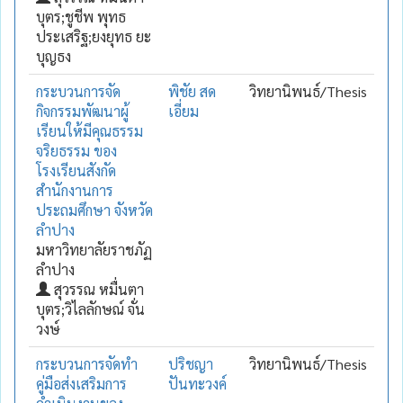
บุตร;ชูชีพ พุทธ
ประเสริฐ;ยงยุทธ ยะ
บุญธง
กระบวนการจัด
พิชัย สด
วิทยานิพนธ์/Thesis
กิจกรรมพัฒนาผู้
เอี่ยม
เรียนให้มีคุณธรรม
จริยธรรม ของ
โรงเรียนสังกัด
สำนักงานการ
ประถมศึกษา จังหวัด
ลำปาง
มหาวิทยาลัยราชภัฏ
ลำปาง
สุวรรณ หมื่นตา
บุตร;วิไลลักษณ์ จั่น
วงษ์
กระบวนการจัดทำ
ปริชญา
วิทยานิพนธ์/Thesis
คู่มือส่งเสริมการ
ปันทะวงค์