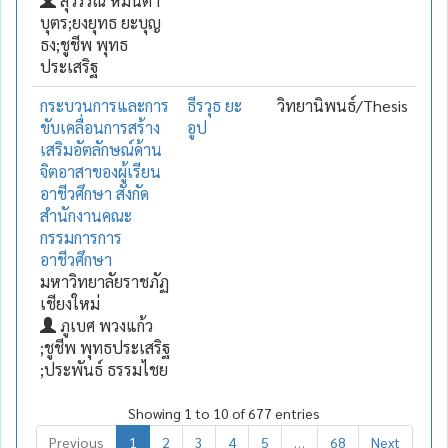
สุวรรณ หมื่นตา
บุตร;ยงยุทธ ยะบุญ
ธง;ชูชีพ พุทธ
ประเสริฐ
กระบวนการและการ
ธีรวุธ ยะ
วิทยานิพนธ์/Thesis
ขับเคลื่อนการสร้าง
อูป
เสริมอัตลักษณ์ด้าน
จิตอาสาของผู้เรียน
อาชีวศึกษา สังกัด
สำนักงานคณะ
กรรมการการ
อาชีวศึกษา
มหาวิทยาลัยราชภัฏ
เชียงใหม่
ภูเบศ พวงแก้ว
;ชูชีพ พุทธประเสริฐ
;ประพันธ์ ธรรมไชย
Showing 1 to 10 of 677 entries
Previous
1
2
3
4
5
…
68
Next