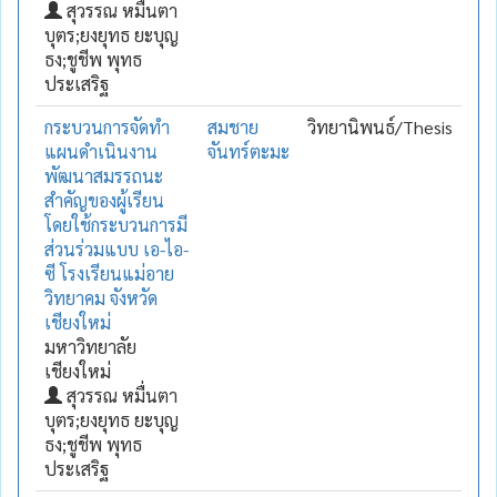
สุวรรณ หมื่นตา
บุตร;ยงยุทธ ยะบุญ
ธง;ชูชีพ พุทธ
ประเสริฐ
กระบวนการจัดทำ
สมชาย
วิทยานิพนธ์/Thesis
แผนดำเนินงาน
จันทร์ตะมะ
พัฒนาสมรรถนะ
สำคัญของผู้เรียน
โดยใช้กระบวนการมี
ส่วนร่วมแบบ เอ-ไอ-
ซี โรงเรียนแม่อาย
วิทยาคม จังหวัด
เชียงใหม่
มหาวิทยาลัย
เชียงใหม่
สุวรรณ หมื่นตา
บุตร;ยงยุทธ ยะบุญ
ธง;ชูชีพ พุทธ
ประเสริฐ