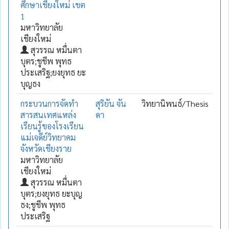
ศึกษาเชียงใหม่ เขต
1
มหาวิทยาลัย
เชียงใหม่
สุวรรณ หมื่นตา
บุตร;ชูชีพ พุทธ
ประเสริฐ;ยงยุทธ ยะ
บุญธง
กระบวนการจัดทำ
สุริยัน จัน
วิทยานิพนธ์/Thesis
สารสนเทศแหล่ง
ดา
เรียนรู้ของโรงเรียน
แม่เจดีย์วิทยาคม
จังหวัดเชียงราย
มหาวิทยาลัย
เชียงใหม่
สุวรรณ หมื่นตา
บุตร;ยงยุทธ ยะบุญ
ธง;ชูชีพ พุทธ
ประเสริฐ