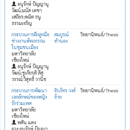
อนุรักษ์ ปัญญานุ
วัฒน์;มนัส เตชา
เสถียร;คณิต ธนู
ธรรมเจริญ
กระบวนการฝึกลูกมือ
สมบูรณ์
วิทยานิพนธ์/Thesis
ช่างงานหัตถกรรม
ทำนอง
ในชุมชนเมือง
มหาวิทยาลัย
เชียงใหม่
อนุรักษ์ ปัญญานุ
วัฒน์;ชูเกียรติ ลีสุ
วรรณ์;วิสุทธิ์ วานิช
กระบวนการพัฒนา
จิรภัทร วงศ์
วิทยานิพนธ์/Thesis
เอกลักษณ์ของหญิง
อ้าย
รักร่วมเพศ
มหาวิทยาลัย
เชียงใหม่
พศิน แตง
จวง;อนุรักษ์ ปัญญา