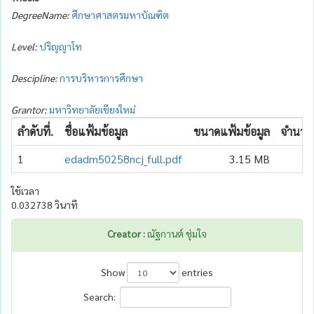
DegreeName:
ศึกษาศาสตรมหาบัณฑิต
Level:
ปริญญาโท
Descipline:
การบริหารการศึกษา
Grantor:
มหาวิทยาลัยเชียงใหม่
ลำดับที่.
ชื่อแฟ้มข้อมูล
ขนาดแฟ้มข้อมูล
จำนวนเ
1
edadm50258ncj_full.pdf
3.15 MB
ใช้เวลา
0.032738 วินาที
Creator :
ณัฐกานต์ ชุ่มใจ
Show
entries
Search: