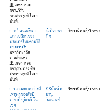
เกษร หอม
ขจร.;วิรัช
ธเนศวร.;อติ ไทยา
นันท์.
การกำหนดอัตรา
รุ่งทิวา พา
วิทยานิพนธ์/Thesis
แลกเปลี่ยนของ
นิช
ประเทศไทยตามวิธี
ทางการเงิน
มหาวิทยาลัย
รามคำแหง
เกษร หอม
ขจร;รวงทอง ชัย
ประสาท;อติ ไทยา
นันท์
การคาดคะเนอย่างมี
นิธินันท์ ธ
วิทยานิพนธ์/Thesis
เหตุผลของดัชนี
ยานุ
ราคาที่อยู่อาศัยใน
วัฒนวงศ์
เขต