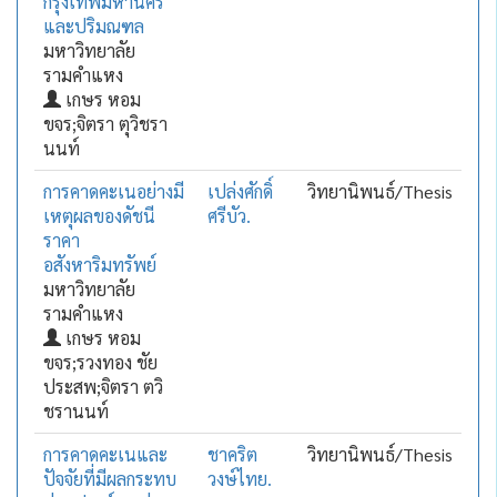
กรุงเทพมหานคร
และปริมณฑล
มหาวิทยาลัย
รามคำแหง
เกษร หอม
ขจร;จิตรา ตุวิชรา
นนท์
การคาดคะเนอย่างมี
เปล่งศักดิ์
วิทยานิพนธ์/Thesis
เหตุผลของดัชนี
ศรีบัว.
ราคา
อสังหาริมทรัพย์
มหาวิทยาลัย
รามคำแหง
เกษร หอม
ขจร;รวงทอง ชัย
ประสพ;จิตรา ตวิ
ชรานนท์
การคาดคะเนและ
ชาคริต
วิทยานิพนธ์/Thesis
ปัจจัยที่มีผลกระทบ
วงษ์ไทย.