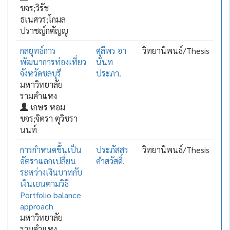
ขจร;วิรัช
ธเนศวร;โกมล
ปราชญ์กตัญญู
กลยุทธ์การ
ศุลีพร อา
วิทยานิพนธ์/Thesis
พัฒนาการท่องเที่ยว
นันท
จังหวัดชลบุรี
ประภา.
มหาวิทยาลัย
รามคำแหง
เกษร หอม
ขจร;จิตรา ตุวิชรา
นนท์
การกำหนดขึ้นเป็น
ประภัสสร
วิทยานิพนธ์/Thesis
อัตราแลกเปลี่ยน
คำสวัสดิ์.
ระหว่างเงินบาทกับ
เงินเยนตามวิธี
Portfolio balance
approach
มหาวิทยาลัย
รามคำแหง