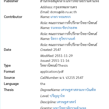
Publisher
สำนักหอสมุดกลาง มหาวิทยาลัยรามคำแหง
Address:
กรุงเทพมหานคร
Email:
dcms@lib.ru.ac.th
Contributor
Name:
เกษร หอมขจร
Role:
คณะกรรมการที่ปรึกษาวิทยานิพนธ์
Name:
รวงทอง ชัยประสพ
Role:
คณะกรรมการที่ปรึกษาวิทยานิพนธ์
Name:
จิตรา ตุวิชรานนท์
Role:
คณะกรรมการที่ปรึกษาวิทยานิพนธ์
Date
Created:
2547
Modified:
2551-11-29
Issued:
2551-11-16
Type
วิทยานิพนธ์/Thesis
Format
application/pdf
Source
CallNumber:
ม.ร. ว3215 2547
Language
tha
Thesis
DegreeName:
เศรษฐศาสตรมหาบัณฑิต
Level:
ปริญญาโท
Descipline:
เศรษฐศาสตร์
Grantor:
มหาวิทยาลัยรามคำแหง