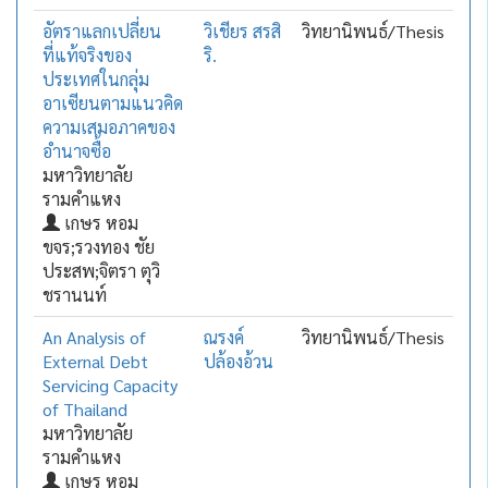
อัตราแลกเปลี่ยน
วิเชียร สรสิ
วิทยานิพนธ์/Thesis
ที่แท้จริงของ
ริ.
ประเทศในกลุ่ม
อาเซียนตามแนวคิด
ความเสมอภาคของ
อำนาจซื้อ
มหาวิทยาลัย
รามคำแหง
เกษร หอม
ขจร;รวงทอง ชัย
ประสพ;จิตรา ตุวิ
ชรานนท์
An Analysis of
ณรงค์
วิทยานิพนธ์/Thesis
External Debt
ปล้องอ้วน
Servicing Capacity
of Thailand
มหาวิทยาลัย
รามคำแหง
เกษร หอม