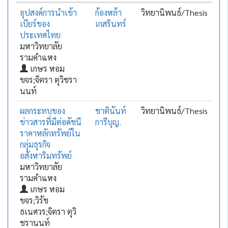
อุปสงค์การนำเข้า
ก้องหล้า
วิทยานิพนธ์/Thesis
เบียร์ของ
เกสรินทร์
ประเทศไทย
มหาวิทยาลัย
รามคำแหง
เกษร หอม
ขจร;จิตรา ตุวิชรา
นนท์
ผลกระทบของ
ชาตินันท์
วิทยานิพนธ์/Thesis
ข่าวสารที่มีต่อดัชนี
การีบุญ.
ราคาหลักทรัพย์ใน
กลุ่มธุรกิจ
อสังหาริมทรัพย์
มหาวิทยาลัย
รามคำแหง
เกษร หอม
ขจร;วิรัช
ธเนศวร;จิตรา ตุวิ
ชรานนท์