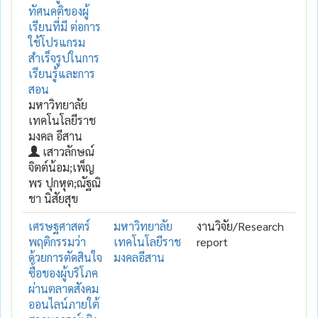
ทัศนคติของผู้
เรียนที่มี ต่อการ
ใช้โปรแกรม
สำเร็จรูปในการ
เรียนรู้และการ
สอน
มหาวิทยาลัย
เทคโนโลยีราช
มงคล อีสาน
เสาวลักษณ์
จิตต์น้อม;เพ็ญ
พร ปุกหุต;ณัฐณิ
ชา นิสัยสุข
เศรษฐศาสตร์
มหาวิทยาลัย
งานวิจัย/Research
พฤติกรรมว่า
เทคโนโลยีราช
report
ด้วยการตัดสินใจ
มงคลอีสาน
ซื้อของผู้บริโภค
ผ่านตลาดสังคม
ออนไลน์ภายใต้