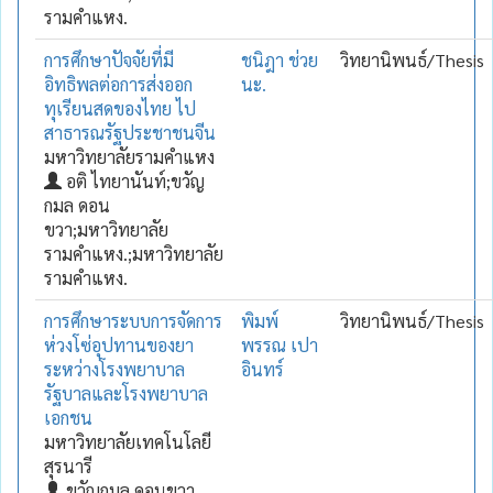
รามคำแหง.
การศึกษาปัจจัยที่มี
ชนิฎา ช่วย
วิทยานิพนธ์/Thesis
อิทธิพลต่อการส่งออก
นะ.
ทุเรียนสดของไทย ไป
สาธารณรัฐประชาชนจีน
มหาวิทยาลัยรามคำแหง
อติ ไทยานันท์;ขวัญ
กมล ดอน
ขวา;มหาวิทยาลัย
รามคำแหง.;มหาวิทยาลัย
รามคำแหง.
การศึกษาระบบการจัดการ
พิมพ์
วิทยานิพนธ์/Thesis
ห่วงโซ่อุปทานของยา
พรรณ เปา
ระหว่างโรงพยาบาล
อินทร์
รัฐบาลและโรงพยาบาล
เอกชน
มหาวิทยาลัยเทคโนโลยี
สุรนารี
ขวัญกมล ดอนขวา