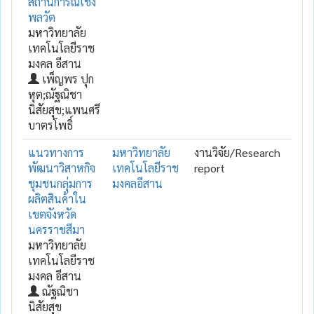
สถานการณ์เชิง
พลวัต
มหาวิทยาลัย
เทคโนโลยีราช
มงคล อีสาน
เพ็ญพร ปุก
หุต;ณัฐณิชา
นิสัยสุข;แพนศรี
บาตรโพธิ์
แนวทางการ
มหาวิทยาลัย
งานวิจัย/Research
พัฒนาวิสาหกิจ
เทคโนโลยีราช
report
ชุมชนกลุ่มการ
มงคลอีสาน
ผลิตสินค้าใน
เขตจังหวัด
นครราชสีมา
มหาวิทยาลัย
เทคโนโลยีราช
มงคล อีสาน
ณัฐณิชา
นิสัยสุข