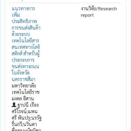
แนวทางการ
งานวิจัย/Research
เพิ่ม
report
ประสิทธิภาพ
การขนส่งสินค้า
ด้วยระบบ
เทคโนโลยีสาร
สนเทศทางโลจิ
สติกส์ สำหรับผู้
ประกอบการ
ขนส่งทางถนน
ในจังหวัด
นครราชสีมา
มหาวิทยาลัย
เทคโนโลยีราช
มงคล อีสาน
ฐาปนี เรือง
ศรีโรจน์;แพน
ศรี พินปรุ;นรรัฐ
รื่นกวี;นวินดา
ซื่อตรง;ณัฐณิชา