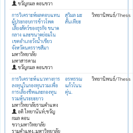
ขวัญกมล ดอนขวา
การวิเคราะห์ผลตอบแทน
สุวิมล มะ
วิทยานิพนธ์/Thesis
ผู้ประกอบการข้าวโพด
สันเทียะ
เลี้ยงสัตว์ของธุรกิจ ขนาด
กลาง และขนาดย่อมใน
เขตอำเภอวังน้ำเขียว
จังหวัดนครราชสีมา
มหาวิทยาลัย
มหาสารคาม
ขวัญกมล ดอนขวา
การวิเคราะห์แนวทางการ
อรพรรณ
วิทยานิพนธ์/Thesis
ลงทุนในกองทุนรวมเพื่อ
แก้วโนน
การเลี้ยงชีพและกองทุน
ตุ่น.
รวมหุ้นระยะยาว
มหาวิทยาลัยรามคำแหง
อติ ไทยานันท์;ขวัญ
กมล ดอน
ขวา;มหาวิทยาลัย
รามคำแหง.;มหาวิทยาลัย