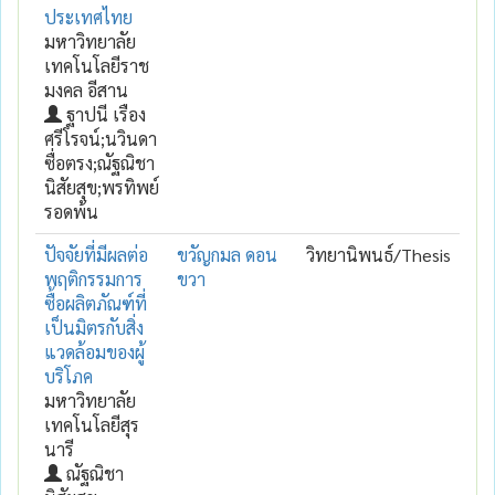
ประเทศไทย
มหาวิทยาลัย
เทคโนโลยีราช
มงคล อีสาน
ฐาปนี เรือง
ศรีโรจน์;นวินดา
ซื่อตรง;ณัฐณิชา
นิสัยสุข;พรทิพย์
รอดพ้น
ปัจจัยที่มีผลต่อ
ขวัญกมล ดอน
วิทยานิพนธ์/Thesis
พฤติกรรมการ
ขวา
ซื้อผลิตภัณฑ์ที่
เป็นมิตรกับสิ่ง
แวดล้อมของผู้
บริโภค
มหาวิทยาลัย
เทคโนโลยีสุร
นารี
ณัฐณิชา