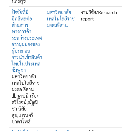
นิสัยสุข
ปัจจัยที่มี
มหาวิทยาลัย
งานวิจัย/Research
อิทธิพลต่อ
เทคโนโลยีราช
report
ศักยภาพ
มงคลอีสาน
ทางการค้า
ระหว่างประเทศ
จากมุมมองของ
ผู้ประกอบ
การนำเข้าสินค้า
ไทยในประเทศ
กัมพูชา
มหาวิทยาลัย
เทคโนโลยีราช
มงคล อีสาน
ฐาปนี เรือง
ศรีโรจน์;ณัฐณิ
ชา นิสัย
สุข;แพนศรี
บาตรโพธ์