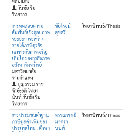
ขอนแก่น
วันชัย ริม
วิทยากร
การทดสอบความ
ชัยโรจน์
วิทยานิพนธ์/Thesis
สัมพันธ์เชิงดุลยภาพ
สุขศรี
ระยะยาวระหว่าง
รายได้ภาษีธุรกิจ
เฉพาะกับการเจริญ
เติบโตของธุรกิจภาค
อสังหาริมทรัพย์
มหาวิทยาลัย
รามคำแหง
บุญธรรม ราช
รักษ์;อติ ไทยา
นันท์;วันชัย ริม
วิทยากร
การประมาณค่าฐาน
อรรณพ อธิ
วิทยานิพนธ์/Thesis
ภาษีมูลค่าเพิ่มของ
มาตรา
ประเทศไทย : ศึกษา
นนท์