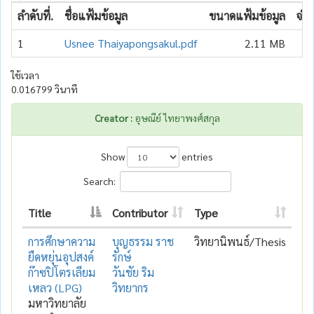
ลำดับที่.
ชื่อแฟ้มข้อมูล
ขนาดแฟ้มข้อมูล
จำน
1
Usnee Thaiyapongsakul.pdf
2.11 MB
ใช้เวลา
0.016799 วินาที
Creator :
อุษณีย์ ไทยาพงศ์สกุล
Show
entries
Search:
Title
Contributor
Type
การศึกษาความ
บุญธรรม ราช
วิทยานิพนธ์/Thesis
ยืดหยุ่นอุปสงค์
รักษ์
ก๊าซปิโตรเลียม
วันชัย ริม
เหลว (LPG)
วิทยากร
มหาวิทยาลัย