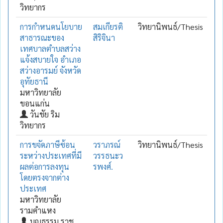
วิทยากร
การกำหนดนโยบาย
สมเกียรติ
วิทยานิพนธ์/Thesis
สาธารณะของ
สิริจินา
เทศบาลตำบลสว่าง
แจ้งสบายใจ อำเภอ
สว่างอารมย์ จังหวัด
อุทัยธานี
มหาวิทยาลัย
ขอนแก่น
วันชัย ริม
วิทยากร
การขจัดภาษีซ้อน
วราภรณ์
วิทยานิพนธ์/Thesis
ระหว่างประเทศที่มี
วรรธนะว
ผลต่อการลงทุน
รพงศ์.
โดยตรงจากต่าง
ประเทศ
มหาวิทยาลัย
รามคำแหง
บุญธรรม ราช