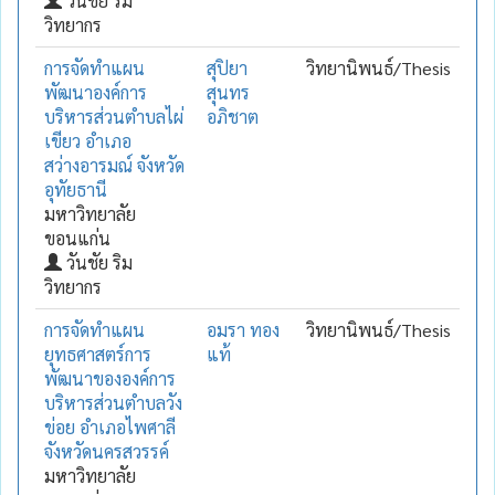
วันชัย ริม
วิทยากร
การจัดทำแผน
สุปิยา
วิทยานิพนธ์/Thesis
พัฒนาองค์การ
สุนทร
บริหารส่วนตำบลไผ่
อภิชาต
เขียว อำเภอ
สว่างอารมณ์ จังหวัด
อุทัยธานี
มหาวิทยาลัย
ขอนแก่น
วันชัย ริม
วิทยากร
การจัดทำแผน
อมรา ทอง
วิทยานิพนธ์/Thesis
ยุทธศาสตร์การ
แท้
พัฒนาขององค์การ
บริหารส่วนตำบลวัง
ข่อย อำเภอไพศาลี
จังหวัดนครสวรรค์
มหาวิทยาลัย