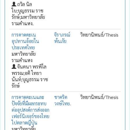
ถวิล นิล
ใบ;บุญธรรม ราช
รักษ์;มหาวิทยาลัย
รามคำแหง.
การคาดคะเน
จิราภรณ์
วิทยานิพนธ์/Thesis
อุปทานอ้อยใน
พ้นภัย
ประเทศไทย
มหาวิทยาลัย
รามคำแหง
จินตนา พรพิไล
พรรณ;อติ ไทยา
นันท์;บุญธรรม ราช
รักษ์
การคาดคะเนและ
ชาคริต
วิทยานิพนธ์/Thesis
ปัจจัยที่มีผลกระทบ
วงษ์ไทย.
ต่ออุปสงค์การส่งออก
เฟอร์นิเจอร์ของไทย
ไปตลาดญี่ปุ่น
มหาวิทยาลัย