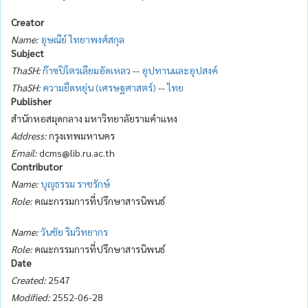
Creator
Name:
อุษณีย์ ไทยาพงศ์สกุล
Subject
ThaSH:
ก๊าซปิโตรเลียมอัดเหลว
--
อุปทานและอุปสงค์
ThaSH:
ความยืดหยุ่น (เศรษฐศาสตร์)
--
ไทย
Publisher
สำนักหอสมุดกลาง มหาวิทยาลัยรามคำแหง
Address:
กรุงเทพมหานคร
Email:
dcms@lib.ru.ac.th
Contributor
Name:
บุญธรรม ราชรักษ์
Role:
คณะกรรมการที่ปรึกษาสารนิพนธ์
Name:
วันชัย ริมวิทยากร
Role:
คณะกรรมการที่ปรึกษาสารนิพนธ์
Date
Created:
2547
Modified:
2552-06-28