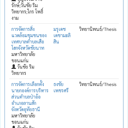
รักษ์;วันชัย ริม
วิทยากร;ไกร โพธิ์
งาม
การจัดการสิ่ง
มรุเดช
วิทยานิพนธ์/Thesis
แวดล้อมชุมชนของ
เดชามะลิ
เทศบาลตำบลเสือ
สิน
โฮกจังหวัดชัยนาท
มหาวิทยาลัย
ขอนแก่น
วันชัย ริม
วิทยากร
การจัดการเลือกตั้ง
ธงชัย
วิทยานิพนธ์/Thesis
นายกองค์การบริหาร
เพชรศรี
ส่วนตำบลป่าอ้อ
อำเภอลานสัก
จังหวัดอุทัยธานี
มหาวิทยาลัย
ขอนแก่น