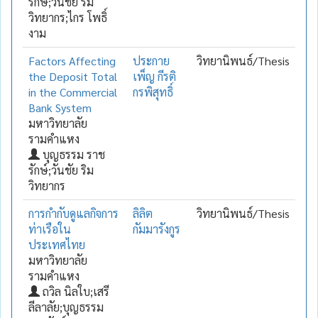
รักษ์;วันชัย ริม
วิทยากร;ไกร โพธิ์
งาม
Factors Affecting
ประกาย
วิทยานิพนธ์/Thesis
the Deposit Total
เพ็ญ กีรติ
in the Commercial
กรพิสุทธิ์
Bank System
มหาวิทยาลัย
รามคำแหง
บุญธรรม ราช
รักษ์;วันชัย ริม
วิทยากร
การกำกับดูแลกิจการ
ลิลิต
วิทยานิพนธ์/Thesis
ท่าเรือใน
กัมมารังกูร
ประเทศไทย
มหาวิทยาลัย
รามคำแหง
ถวิล นิลใบ;เสรี
ลีลาลัย;บุญธรรม