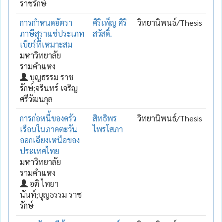
ราชรักษ์
การกำหนดอัตรา
ศิริเพ็ญ ศิริ
วิทยานิพนธ์/Thesis
ภาษีสุราแช่ประเภท
สวัสดิ์.
เบียร์ที่เหมาะสม
มหาวิทยาลัย
รามคำแหง
บุญธรรม ราช
รักษ์;จรินทร์ เจริญ
ศรีวัฒนกุล
การก่อหนี้ของครัว
สิทธิพร
วิทยานิพนธ์/Thesis
เรือนในภาคตะวัน
ไพรโสภา
ออกเฉียงเหนือของ
ประเทศไทย
มหาวิทยาลัย
รามคำแหง
อติ ไทยา
นันท์;บุญธรรม ราช
รักษ์