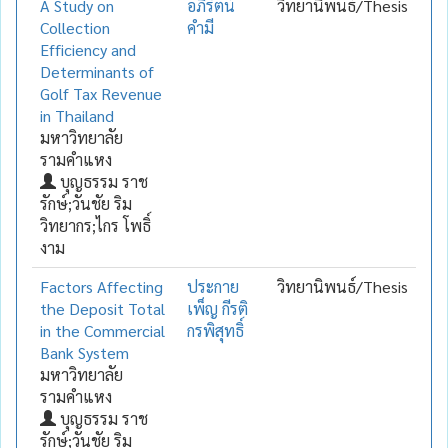
A Study on
อภิรัตน์
วิทยานิพนธ์/Thesis
Collection
คำมี
Efficiency and
Determinants of
Golf Tax Revenue
in Thailand
มหาวิทยาลัย
รามคำแหง
บุญธรรม ราช
รักษ์;วันชัย ริม
วิทยากร;ไกร โพธิ์
งาม
Factors Affecting
ประกาย
วิทยานิพนธ์/Thesis
the Deposit Total
เพ็ญ กีรติ
in the Commercial
กรพิสุทธิ์
Bank System
มหาวิทยาลัย
รามคำแหง
บุญธรรม ราช
รักษ์;วันชัย ริม