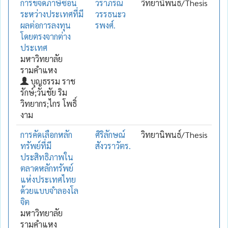
การขจัดภาษีซ้อน
วราภรณ์
วิทยานิพนธ์/Thesis
ระหว่างประเทศที่มี
วรรธนะว
ผลต่อการลงทุน
รพงศ์.
โดยตรงจากต่าง
ประเทศ
มหาวิทยาลัย
รามคำแหง
บุญธรรม ราช
รักษ์;วันชัย ริม
วิทยากร;ไกร โพธิ์
งาม
การคัดเลือกหลัก
ศิริลักษณ์
วิทยานิพนธ์/Thesis
ทรัพย์ที่มี
สังวราวัตร.
ประสิทธิภาพใน
ตลาดหลักทรัพย์
แห่งประเทศไทย
ด้วยแบบจำลองโล
จิต
มหาวิทยาลัย
รามคำแหง