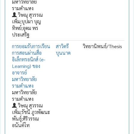
มหาวิทยาลัย
รามคำแหง
วิษณุ สุวรรณ
เพิ่ม;บุปผา บุญ
ทิพย์;อุดม พร
ประเสริฐ
การยอมรับการเรียน
สาวิตรี
วิทยานิพนธ์/Thesis
การสอนผ่านสื่อ
บุนนาค
อิเล็กทรอนิกส์ (e-
Learning) ของ
อาจารย์
มหาวิทยาลัย
รามคำแหง
มหาวิทยาลัย
รามคำแหง
วิษณุ สุวรรณ
เพิ่ม;รัชนี ภูวพัฒนะ
พันธุ์;ศิริวรรณ
อนันต์โท