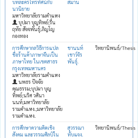
บทละครโทรทัศน์กับ
สมาน
นวนิยาย
มหาวิทยาลัยรามคำแหง
บุปผา บุญทิพย์;รื่น
ฤทัย สัจจพันธุ์;ภิญโญ
กองทอง
การศึกษากลวิธีการแปล
ชานนท์
วิทยานิพนธ์/Thesis
ชื่อร้านค้าภาษาจีนเป็น
เชาว์จิร
ภาษาไทย ในเขตสาธร
พันธุ์.
กรุงเทพมหานคร
มหาวิทยาลัยรามคำแหง
นพธร ปัจจัย
คุณธรรม;บุปผา บุญ
ทิพย์;นริศ วศินา
นนท์;มหาวิทยาลัย
รามคำแหง.;มหาวิทยาลัย
รามคำแหง.
การศึกษาความคิดเชิง
สุวรรณา
วิทยานิพนธ์/Thesis
สังคม และวรรณศิลป์ใน
ทับแจง.