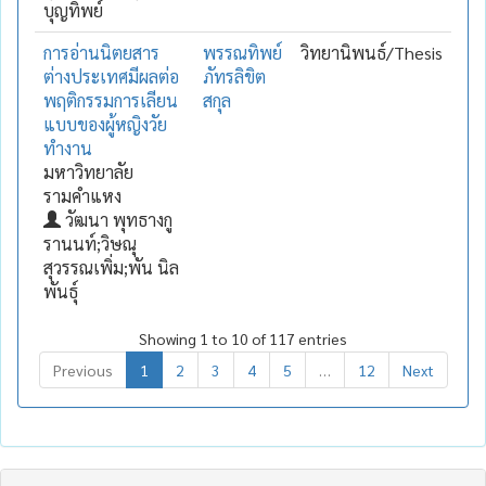
บุญทิพย์
การอ่านนิตยสาร
พรรณทิพย์
วิทยานิพนธ์/Thesis
ต่างประเทศมีผลต่อ
ภัทรลิขิต
พฤติกรรมการเลียน
สกุล
แบบของผู้หญิงวัย
ทำงาน
มหาวิทยาลัย
รามคำแหง
วัฒนา พุทธางกู
รานนท์;วิษณุ
สุวรรณเพิ่ม;พัน นิล
พันธุ์
Showing 1 to 10 of 117 entries
Previous
1
2
3
4
5
…
12
Next