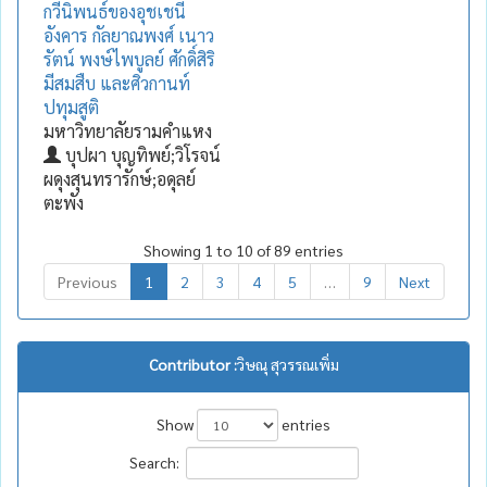
กวีนิพนธ์ของอุชเชนี
อังคาร กัลยาณพงศ์ เนาว
รัตน์ พงษ์ไพบูลย์ ศักดิ์สิริ
มีสมสืบ และศิวกานท์
ปทุมสูติ
มหาวิทยาลัยรามคำแหง
บุปผา บุญทิพย์;วิโรจน์
ผดุงสุนทรารักษ์;อดุลย์
ตะพัง
Showing 1 to 10 of 89 entries
Previous
1
2
3
4
5
…
9
Next
Contributor :
วิษณุ สุวรรณเพิ่ม
Show
entries
Search: