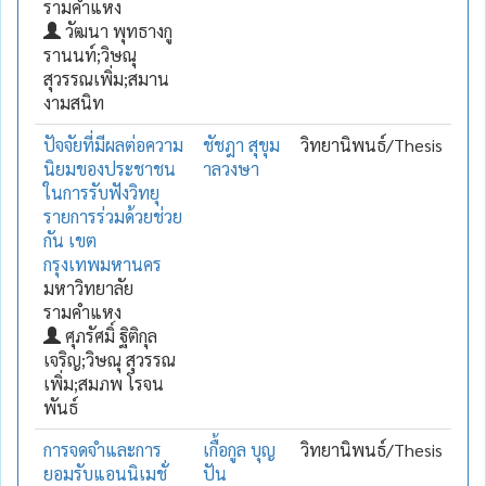
รามคำแหง
วัฒนา พุทธางกู
รานนท์;วิษณุ
สุวรรณเพิ่ม;สมาน
งามสนิท
ปัจจัยที่มีผลต่อความ
ชัชฎา สุขุม
วิทยานิพนธ์/Thesis
นิยมของประชาชน
าลวงษา
ในการรับฟังวิทยุ
รายการร่วมด้วยช่วย
กัน เขต
กรุงเทพมหานคร
มหาวิทยาลัย
รามคำแหง
ศุภรัศมิ์ ฐิติกุล
เจริญ;วิษณุ สุวรรณ
เพิ่ม;สมภพ โรจน
พันธ์
การจดจำและการ
เกื้อกูล บุญ
วิทยานิพนธ์/Thesis
ยอมรับแอนนิเมชั่
ปัน