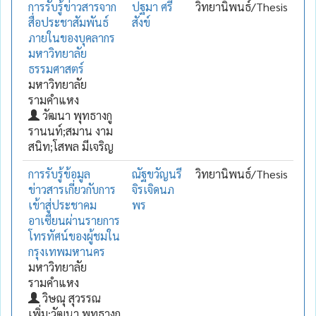
การรับรู้ข่าวสารจาก
ปฐมา ศรี
วิทยานิพนธ์/Thesis
สื่อประชาสัมพันธ์
สังข์
ภายในของบุคลากร
มหาวิทยาลัย
ธรรมศาสตร์
มหาวิทยาลัย
รามคำแหง
วัฒนา พุทธางกู
รานนท์;สมาน งาม
สนิท;โสพล มีเจริญ
การรับรู้ข้อมูล
ณัฐขวัญนรี
วิทยานิพนธ์/Thesis
ข่าวสารเกี่ยวกับการ
จิรเจิดนภ
เข้าสู่ประชาคม
พร
อาเซียนผ่านรายการ
โทรทัศน์ของผู้ชมใน
กรุงเทพมหานคร
มหาวิทยาลัย
รามคำแหง
วิษณุ สุวรรณ
เพิ่ม;วัฒนา พุทธางกู