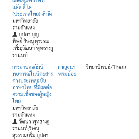
ผลิตภัณฑ์บริษัท
แด๊ด ดี้ โด
(ประเทศไทย) จำกัด
มหาวิทยาลัย
รามคำแหง
บุปผา บุญ
ทิพย์;วิษณุ สุวรรณ
เพิ่ม;วัฒนา พุทธางกู
รานนท์
การอ่านคอลัมน์
กาญจนา
วิทยานิพนธ์/Thesis
พยากรณ์ในนิตยสาร
พรมน้อย.
ต่างประเทศฉบับ
ภาษาไทย ที่มีผลต่อ
ความเชื่อของผู้หญิง
ไทย
มหาวิทยาลัย
รามคำแหง
วัฒนา พุทธางกู
รานนท์;วิษณุ
สุวรรณเพิ่ม;บุปผา