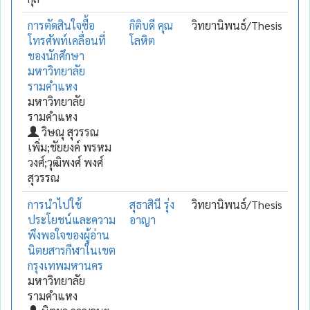
การตัดสินใจซื้อ
กิติบดี คุณ
วิทยานิพนธ์/Thesis
โทรศัพท์เคลื่อนที่
โลหิต
ของนักศึกษา
มหาวิทยาลัย
รามคำแหง
มหาวิทยาลัย
รามคำแหง
วิษณุ สุวรรณ
เพิ่ม;ชัยยงค์ พรหม
วงศ์;วุฒิพงศ์ พงศ์
สุวรรณ
การนำไปใช้
สุธาสินี รุ่ง
วิทยานิพนธ์/Thesis
ประโยชน์และความ
อาญา
พึงพอใจของผู้อ่าน
นิตยสารกีฬาในเขต
กรุงเทพมหานคร
มหาวิทยาลัย
รามคำแหง