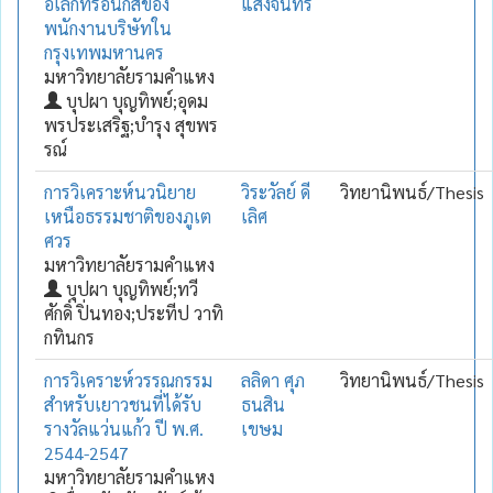
อิเล็กทรอนิกส์ของ
แสงจันทร์
พนักงานบริษัทใน
กรุงเทพมหานคร
มหาวิทยาลัยรามคำแหง
บุปผา บุญทิพย์;อุดม
พรประเสริฐ;บำรุง สุขพร
รณ์
การวิเคราะห์นวนิยาย
วิระวัลย์ ดี
วิทยานิพนธ์/Thesis
เหนือธรรมชาติของภูเต
เลิศ
ศวร
มหาวิทยาลัยรามคำแหง
บุปผา บุญทิพย์;ทวี
ศักดิ์ ปิ่นทอง;ประทีป วาทิ
กทินกร
การวิเคราะห์วรรณกรรม
ลลิดา ศุภ
วิทยานิพนธ์/Thesis
สำหรับเยาวชนที่ได้รับ
ธนสิน
รางวัลแว่นแก้ว ปี พ.ศ.
เขษม
2544-2547
มหาวิทยาลัยรามคำแหง