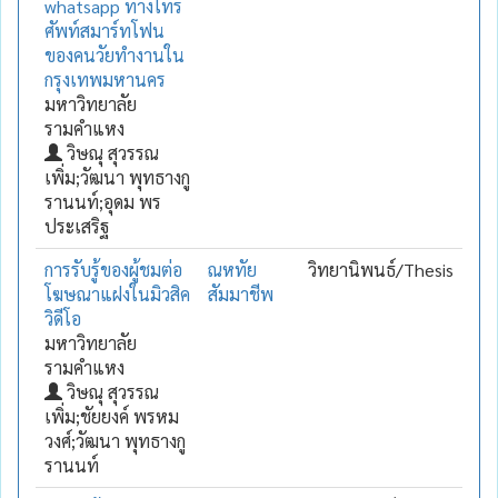
whatsapp ทางโทร
ศัพท์สมาร์ทโฟน
ของคนวัยทำงานใน
กรุงเทพมหานคร
มหาวิทยาลัย
รามคำแหง
วิษณุ สุวรรณ
เพิ่ม;วัฒนา พุทธางกู
รานนท์;อุดม พร
ประเสริฐ
การรับรู้ของผู้ชมต่อ
ณหทัย
วิทยานิพนธ์/Thesis
โฆษณาแฝงในมิวสิค
สัมมาชีพ
วิดีโอ
มหาวิทยาลัย
รามคำแหง
วิษณุ สุวรรณ
เพิ่ม;ชัยยงค์ พรหม
วงศ์;วัฒนา พุทธางกู
รานนท์