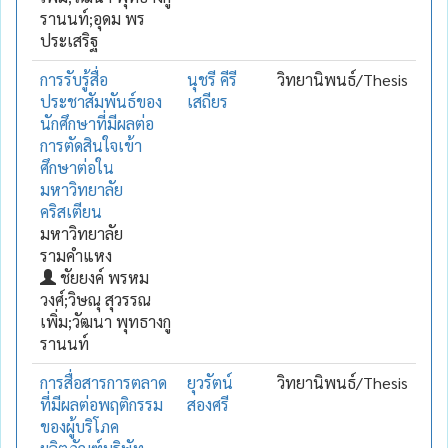
รานนท์;อุดม พร
ประเสริฐ
การรับรู้สื่อ
นุชรี คีรี
วิทยานิพนธ์/Thesis
ประชาสัมพันธ์ของ
เสถียร
นักศึกษาที่มีผลต่อ
การตัดสินใจเข้า
ศึกษาต่อใน
มหาวิทยาลัย
คริสเตียน
มหาวิทยาลัย
รามคำแหง
ชัยยงค์ พรหม
วงศ์;วิษณุ สุวรรณ
เพิ่ม;วัฒนา พุทธางกู
รานนท์
การสื่อสารการตลาด
ยุวรัตน์
วิทยานิพนธ์/Thesis
ที่มีผลต่อพฤติกรรม
สองศรี
ของผู้บริโภค