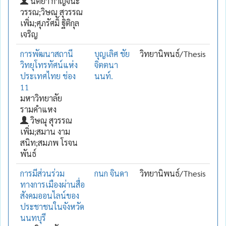
นิตยา กาญจนะ
วรรณ;วิษณุ สุวรรณ
เพิ่ม;ศุภรัศมิ์ ฐิติกุล
เจริญ
การพัฒนาสถานี
บุญเลิศ ชัย
วิทยานิพนธ์/Thesis
วิทยุโทรทัศน์แห่ง
จิตตนา
ประเทศไทย ช่อง
นนท์.
11
มหาวิทยาลัย
รามคำแหง
วิษณุ สุวรรณ
เพิ่ม;สมาน งาม
สนิท;สมภพ โรจน
พันธ์
การมีส่วนร่วม
กนก จินดา
วิทยานิพนธ์/Thesis
ทางการเมืองผ่านสื่อ
สังคมออนไลน์ของ
ประชาชนในจังหวัด
นนทบุรี