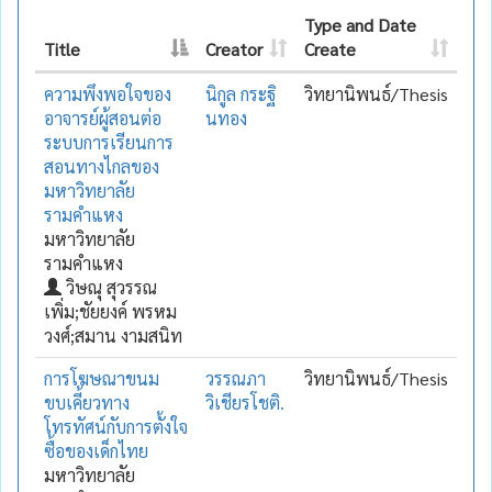
Type and Date
Title
Creator
Create
ความพึงพอใจของ
นิกูล กระฐิ
วิทยานิพนธ์/Thesis
อาจารย์ผู้สอนต่อ
นทอง
ระบบการเรียนการ
สอนทางไกลของ
มหาวิทยาลัย
รามคำแหง
มหาวิทยาลัย
รามคำแหง
วิษณุ สุวรรณ
เพิ่ม;ชัยยงค์ พรหม
วงศ์;สมาน งามสนิท
การโฆษณาขนม
วรรณภา
วิทยานิพนธ์/Thesis
ขบเคี้ยวทาง
วิเชียรโชติ.
โทรทัศน์กับการตั้งใจ
ซื้อของเด็กไทย
มหาวิทยาลัย