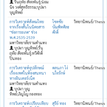
รื่นฤทัย สัจจพันธุ์;น้อม
นิจ วงศ์สุทธิธรรม;บุปผา
บุญทิพย์
การวิเคราะห์สังคมไทย
โชคชัย
วิทยานิพนธ์/Thesis
จากเรื่องสั้นในนิตยสาร
บัณฑิตศิละ
"ช่อการะเกด" ช่วง
ศักดิ์
พ.ศ.2535-2539
มหาวิทยาลัยรามคำแหง
บุปผา บุญทิพย์;รื่น
ฤทัย สัจจพันธุ์;ทวีศักดิ์
ปิ่นทอง
การวิเคราะห์อุปลักษณ์
ดลนภา โง่
วิทยานิพนธ์/Thesis
เรื่องเพศในห้องสนทนา
นใจรักษ์
ทางอินเตอร์เน็ต
มหาวิทยาลัยรามคำแหง
บุปผา บุญ
ทิพย์;ภิญโญ กองทอง
การวิเคราะห์เปรียบเทียบ
สุรีย์ ทอง
วิทยานิพนธ์/Thesis