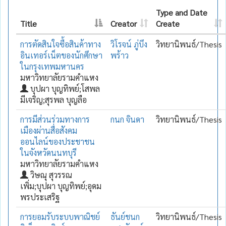
Type and Date
Title
Creator
Create
การตัดสินใจซื้อสินค้าทาง
วิโรจน์ ภู่บึง
วิทยานิพนธ์/Thesis
อินเทอร์เน็ตของนักศึกษา
พร้าว
ในกรุงเทพมหานคร
มหาวิทยาลัยรามคำแหง
บุปผา บุญทิพย์;โสพล
มีเจริญ;สุรพล บุญลือ
การมีส่วนร่วมทางการ
กนก จินดา
วิทยานิพนธ์/Thesis
เมืองผ่านสื่อสังคม
ออนไลน์ของประชาชน
ในจังหวัดนนทบุรี
มหาวิทยาลัยรามคำแหง
วิษณุ สุวรรณ
เพิ่ม;บุปผา บุญทิพย์;อุดม
พรประเสริฐ
การยอมรับระบบพาณิชย์
ธันย์ชนก
วิทยานิพนธ์/Thesis