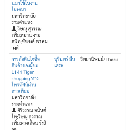
นมาใช้ในงาน
โฆษณา
มหาวิทยาลัย
รามคำแหง
วิษณุ สุวรรณ
เพิ่ม;สมาน งาม
สนิท;ชัยยงศ์ พรหม
วงศ์
การตัดสินใจซื้อ
บุรินทร์ สืบ
วิทยานิพนธ์/Thesis
สินค้าของผู้ชม
เสระ
1144 Tiger
shopping ทาง
โทรทัศน์ผ่าน
ดาวเทียม
มหาวิทยาลัย
รามคำแหง
ศิริวรรณ อนันต์
โท;วิษณุ สุวรรณ
เพิ่ม;ดวงเดือน รังสิ
กุล