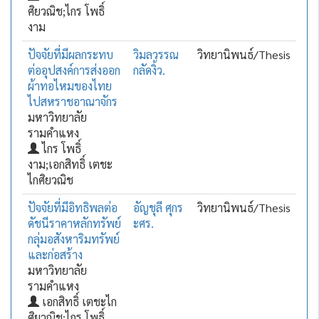
ศิยวณิช;ไกร โพธิ์
งาม
ปัจจัยที่มีผลกระทบ
วิมลวรรณ
วิทยานิพนธ์/Thesis
ต่ออุปสงค์การส่งออก
กลัดงิ้ว.
ผ้าทอไหมของไทย
ไปสหราชอาณาจักร
มหาวิทยาลัย
รามคำแหง
ไกร โพธิ์
งาม;เอกสิทธิ์ เตชะ
ไกศิยวณิช
ปัจจัยที่มีอิทธิพลต่อ
อัญชุลี ศุกร
วิทยานิพนธ์/Thesis
ดัชนีราคาหลักทรัพย์
ะศร.
กลุ่มอสังหาริมทรัพย์
และก่อสร้าง
มหาวิทยาลัย
รามคำแหง
เอกสิทธิ์ เตชะไก
ศิยวณิช;ไกร โพธิ์