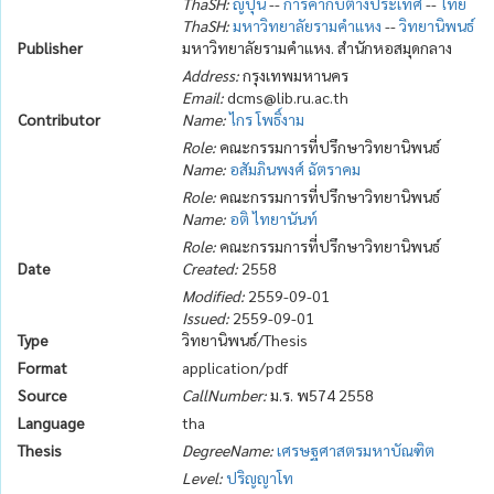
ThaSH:
ญี่ปุ่น
--
การค้ากับต่างประเทศ
--
ไทย
ThaSH:
มหาวิทยาลัยรามคำแหง
--
วิทยานิพนธ์
Publisher
มหาวิทยาลัยรามคำแหง. สำนักหอสมุดกลาง
Address:
กรุงเทพมหานคร
Email:
dcms@lib.ru.ac.th
Contributor
Name:
ไกร โพธิ์งาม
Role:
คณะกรรมการที่ปรึกษาวิทยานิพนธ์
Name:
อสัมภินพงศ์ ฉัตราคม
Role:
คณะกรรมการที่ปรึกษาวิทยานิพนธ์
Name:
อติ ไทยานันท์
Role:
คณะกรรมการที่ปรึกษาวิทยานิพนธ์
Date
Created:
2558
Modified:
2559-09-01
Issued:
2559-09-01
Type
วิทยานิพนธ์/Thesis
Format
application/pdf
Source
CallNumber:
ม.ร. พ574 2558
Language
tha
Thesis
DegreeName:
เศรษฐศาสตรมหาบัณฑิต
Level:
ปริญญาโท