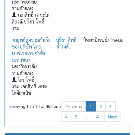
มหาวิทยาลัย
รามคำแหง
เอกสิทธิ์ เตชะไก
ศิยวณิช;ไกร โพธิ์
งาม
กลยุทธ์สู่ความสำเร็จ
สุริยา สิทธิ
วิทยานิพนธ์/Thesis
ของบริษัท ไทย
ดำรงค์.
เบฟเวอเรจ จำกัด
(มหาชน)
มหาวิทยาลัย
รามคำแหง
ไกร โพธิ์
งาม;เอกสิทธิ์ เตชะ
ไกศิยวณิช
Showing 1 to 10 of 458 entries
Previous
1
2
3
4
5
…
46
Next