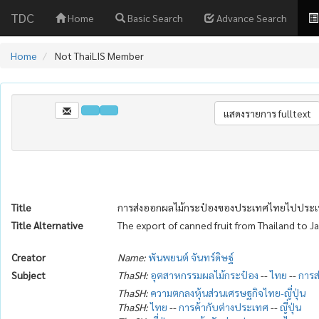
TDC
Home
Basic Search
Advance Search
Home
Not ThaiLIS Member
Title
การส่งออกผลไม้กระป๋องของประเทศไทยไปประเทศ
Title Alternative
The export of canned fruit from Thailand to J
Creator
Name:
พันพยนต์ จันทร์ดิษฐ์
Subject
ThaSH:
อุตสาหกรรมผลไม้กระป๋อง
--
ไทย
--
การส
ThaSH:
ความตกลงหุ้นส่วนเศรษฐกิจไทย-ญี่ปุ่น
ThaSH:
ไทย
--
การค้ากับต่างประเทศ
--
ญี่ปุ่น