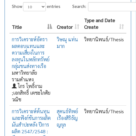
Show
entries
Search:
Type and Date
Title
Creator
Create
การวิเคราะห์อัตรา
วิษณุ แท่น
วิทยานิพนธ์/Thesis
ผลตอบแทนและ
มาก
ความเสี่ยงในการ
ลงทุนในหลักทรัพย์
กลุ่มขนส่งทางเรือ
มหาวิทยาลัย
รามคำแหง
ไกร โพธิ์งาม
;เอกสิทธิ์ เตชะไกศิย
วณิช
การวิเคราะห์ต้นทุน
สุคนธ์ทิพย์
วิทยานิพนธ์/Thesis
และฟังก์ชันการผลิต
เรืองสิริธัญ
มันสำปะหลัง ปีการ
ญกุล
ผลิต 2547/2548 :