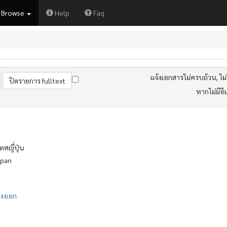
Browse
Help
Faq
แจ้งเอกสารไม่ครบถ้วน, ไม่ต
หากไม่มีอี
ญี่ปุ่น
apan
่งออก