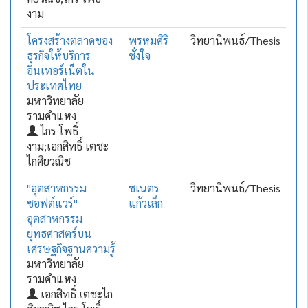
งาม
โครงสร้างตลาดของ
พรหมศิริ
วิทยานิพนธ์/Thesis
ธุรกิจให้บริการ
ชั่งใจ
อินเทอร์เน็ตใน
ประเทศไทย
มหาวิทยาลัย
รามคำแหง
ไกร โพธิ์
งาม;เอกสิทธิ์ เตชะ
ไกศิยวณิช
"อุตสาหกรรม
ชเนตร
วิทยานิพนธ์/Thesis
ซอฟต์แวร์"
แก้วเล็ก
อุตสาหกรรม
ยุทธศาสตร์บน
เศรษฐกิจฐานความรู้
มหาวิทยาลัย
รามคำแหง
เอกสิทธิ์ เตชะไก