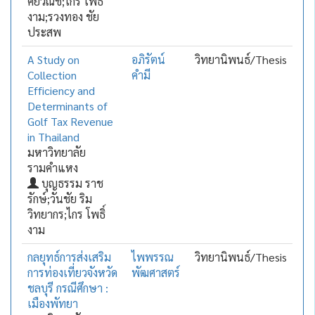
ศิยวณิช;ไกร โพธิ์
งาม;รวงทอง ชัย
ประสพ
A Study on
อภิรัตน์
วิทยานิพนธ์/Thesis
Collection
คำมี
Efficiency and
Determinants of
Golf Tax Revenue
in Thailand
มหาวิทยาลัย
รามคำแหง
บุญธรรม ราช
รักษ์;วันชัย ริม
วิทยากร;ไกร โพธิ์
งาม
กลยุทธ์การส่งเสริม
ไพพรรณ
วิทยานิพนธ์/Thesis
การท่องเที่ยวจังหวัด
พัฒศาสตร์
ชลบุรี กรณีศึกษา :
เมืองพัทยา