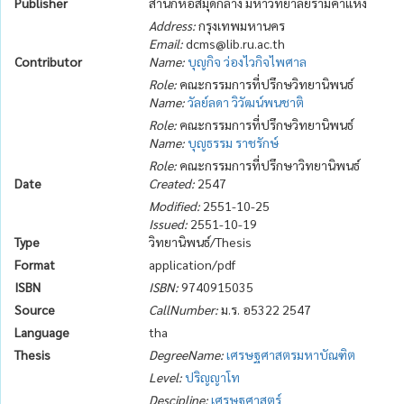
Publisher
สำนักหอสมุดกลาง มหาวิทยาลัยรามคำแหง
Address:
กรุงเทพมหานคร
Email:
dcms@lib.ru.ac.th
Contributor
Name:
บุญกิจ ว่องไวกิจไพศาล
Role:
คณะกรรมการที่ปรึกษวิทยานิพนธ์
Name:
วัลย์ลดา วิวัฒน์พนชาติ
Role:
คณะกรรมการที่ปรึกษวิทยานิพนธ์
Name:
บุญธรรม ราชรักษ์
Role:
คณะกรรมการที่ปรึกษาวิทยานิพนธ์
Date
Created:
2547
Modified:
2551-10-25
Issued:
2551-10-19
Type
วิทยานิพนธ์/Thesis
Format
application/pdf
ISBN
ISBN:
9740915035
Source
CallNumber:
ม.ร. อ5322 2547
Language
tha
Thesis
DegreeName:
เศรษฐศาสตรมหาบัณฑิต
Level:
ปริญญาโท
Descipline:
เศรษฐศาสตร์