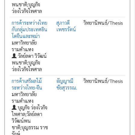
พนชาติ;บุญกิจ
ว่องไวกิจไพศาล
การค้าระหว่างไทย
สุภาวดี
วิทยานิพนธ์/Thesis
กับกลุ่มประเทศอิน
เพชรรัตน์
โดจีนและพม่า
มหาวิทยาลัย
รามคำแหง
วัลย์ลดา วิวัฒน์
พนชาติ;บุญกิจ
ว่องไวกิจไพศาล
การค้าเสรีผลไม้
อัญญาณี
วิทยานิพนธ์/Thesis
ระหว่างไทย-จีน
ชัยสุวรรณ.
มหาวิทยาลัย
รามคำแหง
บุญกิจ ว่องไวกิจ
ไพศาล;วัลย์ลดา
วิวัฒน์พน
ชาติ;บุญธรรม ราช
รักษ์