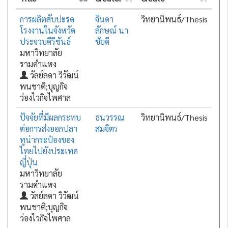
การผลิตสับปะรด
จินดา
วิทยานิพนธ์/Thesis
โรงงานในจังหวัด
ลักษณ์ นา
ประจวบคีรีขันธ์
ชัยดี
มหาวิทยาลัย
รามคำแหง
วัลย์ลดา วิวัฒน์
พนชาติ;บุญกิจ
ว่องไวกิจไพศาล
ปัจจัยที่มีผลกระทบ
ธนวรรณ
วิทยานิพนธ์/Thesis
ต่อการส่งออกปลา
สมจิตร
ทูน่ากระป๋องของ
ไทยไปยังประเทศ
ญี่ปุ่น
มหาวิทยาลัย
รามคำแหง
วัลย์ลดา วิวัฒน์
พนชาติ;บุญกิจ
ว่องไวกิจไพศาล