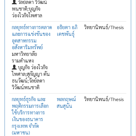
วัลย์ลดา วิวัฒน์
พนชาติ;บุญกิจ
ว่องไวกิจไพศาล
กลยุทธ์ทางการตลาด
อธิยตา อภิ
วิทยานิพนธ์/Thesis
และการแข่งขันของ
เตชพันธุ์
อุตสาหกรรม
อสังหาริมทรัพย์
มหาวิทยาลัย
รามคำแหง
บุญกิจ ว่องไวกิจ
ไพศาล;สุกัญญา ตัน
ธนวัฒน์;วัลย์ลดา
วิวัฒน์พนชาติ
กลยุทธ์ธุรกิจ และ
พลกฤษณ์
วิทยานิพนธ์/Thesis
พฤติกรรมการเลือก
สนสุนัน
ใช้บริการทางการ
เงินของธนาคาร
กรุงเทพ จำกัด
(มหาชน)