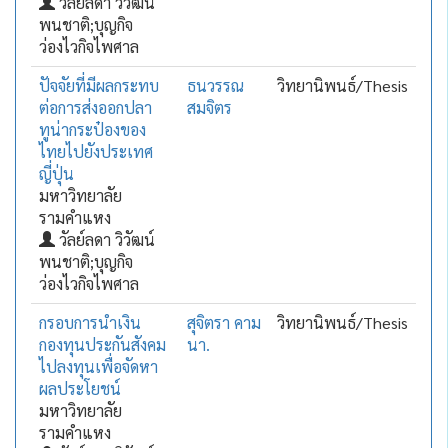
วัลย์ลดา วิวัฒน์
พนชาติ;บุญกิจ
ว่องไวกิจไพศาล
ปัจจัยที่มีผลกระทบ
ธนวรรณ
วิทยานิพนธ์/Thesis
ต่อการส่งออกปลา
สมจิตร
ทูน่ากระป๋องของ
ไทยไปยังประเทศ
ญี่ปุ่น
มหาวิทยาลัย
รามคำแหง
วัลย์ลดา วิวัฒน์
พนชาติ;บุญกิจ
ว่องไวกิจไพศาล
กรอบการนำเงิน
สุจิตรา คาม
วิทยานิพนธ์/Thesis
กองทุนประกันสังคม
นา.
ไปลงทุนเพื่อจัดหา
ผลประโยชน์
มหาวิทยาลัย
รามคำแหง