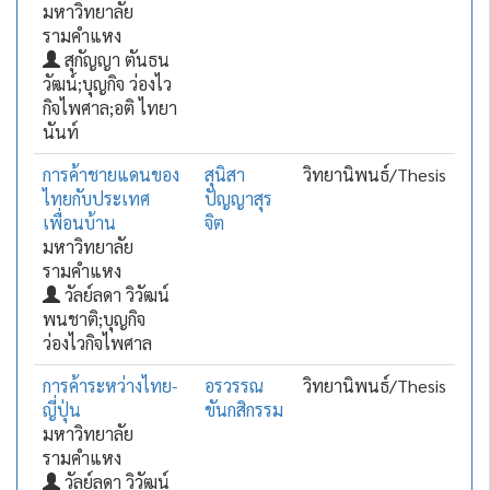
มหาวิทยาลัย
รามคำแหง
สุกัญญา ตันธน
วัฒน์;บุญกิจ ว่องไว
กิจไพศาล;อติ ไทยา
นันท์
การค้าชายแดนของ
สุนิสา
วิทยานิพนธ์/Thesis
ไทยกับประเทศ
ปัญญาสุร
เพื่อนบ้าน
จิต
มหาวิทยาลัย
รามคำแหง
วัลย์ลดา วิวัฒน์
พนชาติ;บุญกิจ
ว่องไวกิจไพศาล
การค้าระหว่างไทย-
อรวรรณ
วิทยานิพนธ์/Thesis
ญี่ปุ่น
ขันกสิกรรม
มหาวิทยาลัย
รามคำแหง
วัลย์ลดา วิวัฒน์