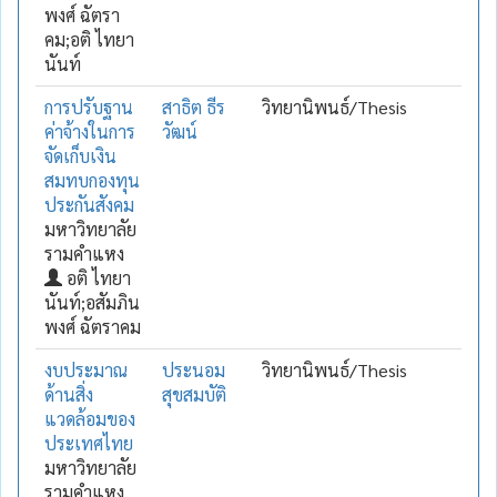
พงศ์ ฉัตรา
คม;อติ ไทยา
นันท์
การปรับฐาน
สาธิต ธีร
วิทยานิพนธ์/Thesis
ค่าจ้างในการ
วัฒน์
จัดเก็บเงิน
สมทบกองทุน
ประกันสังคม
มหาวิทยาลัย
รามคำแหง
อติ ไทยา
นันท์;อสัมภิน
พงศ์ ฉัตราคม
งบประมาณ
ประนอม
วิทยานิพนธ์/Thesis
ด้านสิ่ง
สุขสมบัติ
แวดล้อมของ
ประเทศไทย
มหาวิทยาลัย
รามคำแหง