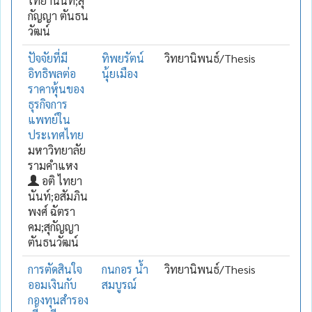
ไทยานันท์;สุ
กัญญา ตันธน
วัฒน์
ปัจจัยที่มี
ทิพยรัตน์
วิทยานิพนธ์/Thesis
อิทธิพลต่อ
นุ้ยเมือง
ราคาหุ้นของ
ธุรกิจการ
แพทย์ใน
ประเทศไทย
มหาวิทยาลัย
รามคำแหง
อติ ไทยา
นันท์;อสัมภิน
พงศ์ ฉัตรา
คม;สุกัญญา
ตันธนวัฒน์
การตัดสินใจ
กนกอร น้ำ
วิทยานิพนธ์/Thesis
ออมเงินกับ
สมบูรณ์
กองทุนสำรอง