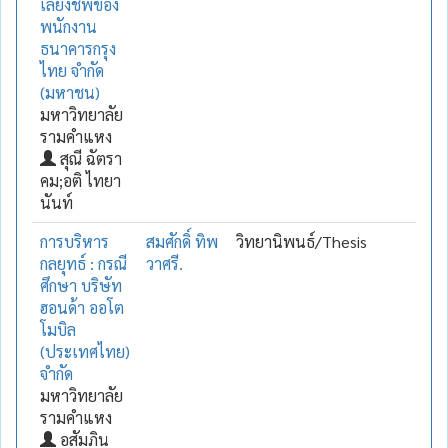
เลี้ยงชีพของ
พนักงาน
ธนาคารกรุง
ไทย จำกัด
(มหาชน)
มหาวิทยาลัย
รามคำแหง
สุณี ฉัตรา
คม;อติ ไทยา
นันท์
การบริหาร
สมศักดิ์ ทิพ
วิทยานิพนธ์/Thesis
กลยุทธ์ : กรณี
วาศรี.
ศึกษา บริษัท
ฮอนด้า ออโต
โมบิล
(ประเทศไทย)
จำกัด
มหาวิทยาลัย
รามคำแหง
อสัมภิน