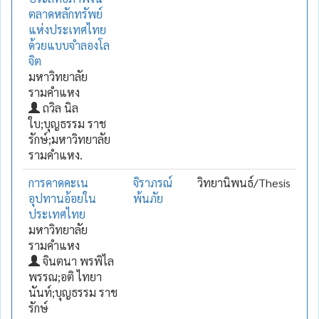
ตลาดหลักทรัพย์
แห่งประเทศไทย
ด้วยแบบจำลองโล
จิต
มหาวิทยาลัย
รามคำแหง
ถวิล นิล
ใบ;บุญธรรม ราช
รักษ์;มหาวิทยาลัย
รามคำแหง.
การคาดคะเน
จิราภรณ์
วิทยานิพนธ์/Thesis
อุปทานอ้อยใน
พ้นภัย
ประเทศไทย
มหาวิทยาลัย
รามคำแหง
จินตนา พรพิไล
พรรณ;อติ ไทยา
นันท์;บุญธรรม ราช
รักษ์