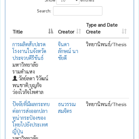
Search:
Type and Date
Title
Creator
Create
การผลิตสับปะรด
จินดา
วิทยานิพนธ์/Thesis
โรงงานในจังหวัด
ลักษณ์ นา
ประจวบคีรีขันธ์
ชัยดี
มหาวิทยาลัย
รามคำแหง
วัลย์ลดา วิวัฒน์
พนชาติ;บุญกิจ
ว่องไวกิจไพศาล
ปัจจัยที่มีผลกระทบ
ธนวรรณ
วิทยานิพนธ์/Thesis
ต่อการส่งออกปลา
สมจิตร
ทูน่ากระป๋องของ
ไทยไปยังประเทศ
ญี่ปุ่น
มหาวิทยาลัย