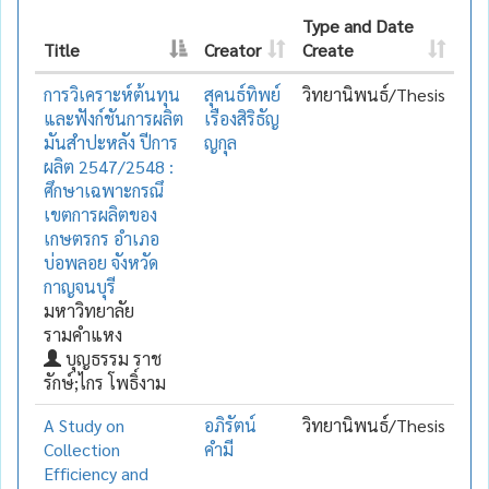
Type and Date
Title
Creator
Create
การวิเคราะห์ต้นทุน
สุคนธ์ทิพย์
วิทยานิพนธ์/Thesis
และฟังก์ชันการผลิต
เรืองสิริธัญ
มันสำปะหลัง ปีการ
ญกุล
ผลิต 2547/2548 :
ศึกษาเฉพาะกรณึ
เขตการผลิตของ
เกษตรกร อำเภอ
บ่อพลอย จังหวัด
กาญจนบุรี
มหาวิทยาลัย
รามคำแหง
บุญธรรม ราช
รักษ์;ไกร โพธิ์งาม
A Study on
อภิรัตน์
วิทยานิพนธ์/Thesis
Collection
คำมี
Efficiency and