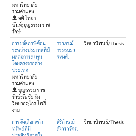
มหาวิทยาลัย
รามคำแหง
อติ ไทยา
นันท์;บุญธรรม ราช
รักษ์
การขจัดภาษีซ้อน
วราภรณ์
วิทยานิพนธ์/Thesis
ระหว่างประเทศที่มี
วรรธนะว
ผลต่อการลงทุน
รพงศ์.
โดยตรงจากต่าง
ประเทศ
มหาวิทยาลัย
รามคำแหง
บุญธรรม ราช
รักษ์;วันชัย ริม
วิทยากร;ไกร โพธิ์
งาม
การคัดเลือกหลัก
ศิริลักษณ์
วิทยานิพนธ์/Thesis
ทรัพย์ที่มี
สังวราวัตร.
ประสิทธิภาพใน