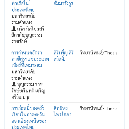
ท่าเรือใน
กัมมารังกูร
ประเทศไทย
มหาวิทยาลัย
รามคำแหง
ถวิล นิลใบ;เสรี
ลีลาลัย;บุญธรรม
ราชรักษ์
การกำหนดอัตรา
ศิริเพ็ญ ศิริ
วิทยานิพนธ์/Thesis
ภาษีสุราแช่ประเภท
สวัสดิ์.
เบียร์ที่เหมาะสม
มหาวิทยาลัย
รามคำแหง
บุญธรรม ราช
รักษ์;จรินทร์ เจริญ
ศรีวัฒนกุล
การก่อหนี้ของครัว
สิทธิพร
วิทยานิพนธ์/Thesis
เรือนในภาคตะวัน
ไพรโสภา
ออกเฉียงเหนือของ
ประเทศไทย