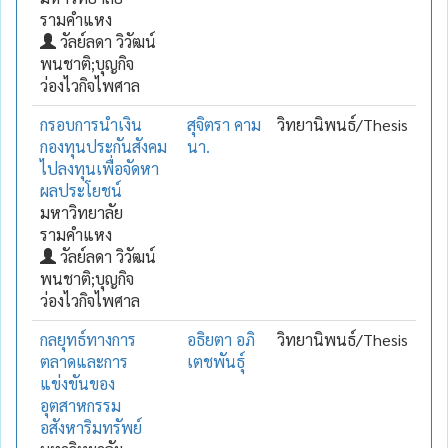
รามคำแหง
วัลย์ลดา วิวัฒน์
พนชาติ;บุญกิจ
ว่องไวกิจไพศาล
กรอบการนำเงิน
สุจิตรา คาม
วิทยานิพนธ์/Thesis
กองทุนประกันสังคม
นา.
ไปลงทุนเพื่อจัดหา
ผลประโยชน์
มหาวิทยาลัย
รามคำแหง
วัลย์ลดา วิวัฒน์
พนชาติ;บุญกิจ
ว่องไวกิจไพศาล
กลยุทธ์ทางการ
อธิยตา อภิ
วิทยานิพนธ์/Thesis
ตลาดและการ
เตชพันธุ์
แข่งขันของ
อุตสาหกรรม
อสังหาริมทรัพย์