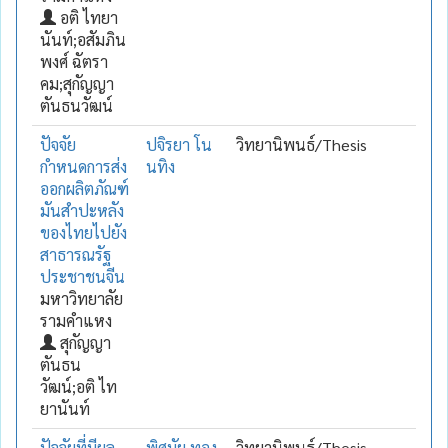
อติ ไทยา
นันท์;อสัมภิน
พงศ์ ฉัตรา
คม;สุกัญญา
ตันธนวัฒน์
ปัจจัย
ปจิรยา โน
วิทยานิพนธ์/Thesis
กำหนดการส่ง
นทิง
ออกผลิตภัณฑ์
มันสำปะหลัง
ของไทยไปยัง
สาธารณรัฐ
ประชาชนจีน
มหาวิทยาลัย
รามคำแหง
สุกัญญา
ตันธน
วัฒน์;อติ ไท
ยานันท์
ปัจจัยที่มีผล
พิศมัย ทอง
วิทยานิพนธ์/Thesis