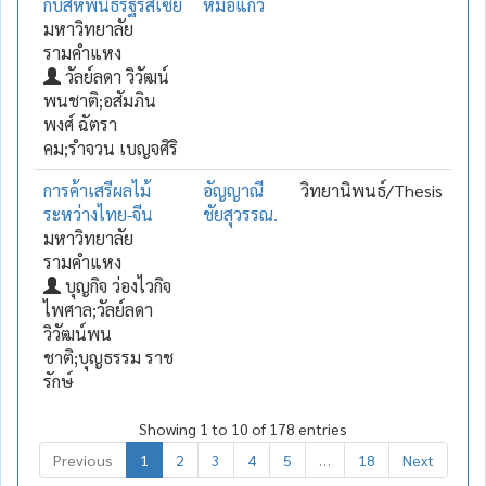
กับสหพันธรัฐรัสเซีย
หมอแก้ว
มหาวิทยาลัย
รามคำแหง
วัลย์ลดา วิวัฒน์
พนชาติ;อสัมภิน
พงศ์ ฉัตรา
คม;รำจวน เบญจศิริ
การค้าเสรีผลไม้
อัญญาณี
วิทยานิพนธ์/Thesis
ระหว่างไทย-จีน
ชัยสุวรรณ.
มหาวิทยาลัย
รามคำแหง
บุญกิจ ว่องไวกิจ
ไพศาล;วัลย์ลดา
วิวัฒน์พน
ชาติ;บุญธรรม ราช
รักษ์
Showing 1 to 10 of 178 entries
Previous
1
2
3
4
5
…
18
Next