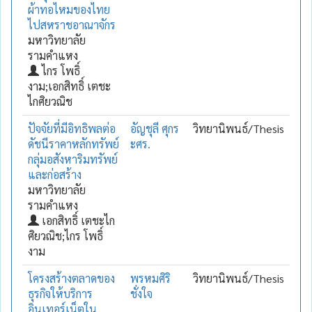
ผ้าทอไหมของไทย
ไปสหราชอาณาจักร
มหาวิทยาลัย
รามคำแหง
ไกร โพธิ์
งาม;เอกสิทธิ์ เตชะ
ไกศิยวณิช
ปัจจัยที่มีอิทธิพลต่อ
อัญชุลี ศุกร
วิทยานิพนธ์/Thesis
ดัชนีราคาหลักทรัพย์
ะศร.
กลุ่มอสังหาริมทรัพย์
และก่อสร้าง
มหาวิทยาลัย
รามคำแหง
เอกสิทธิ์ เตชะไก
ศิยวณิช;ไกร โพธิ์
งาม
โครงสร้างตลาดของ
พรหมศิริ
วิทยานิพนธ์/Thesis
ธุรกิจให้บริการ
ชั่งใจ
อินเทอร์เน็ตใน