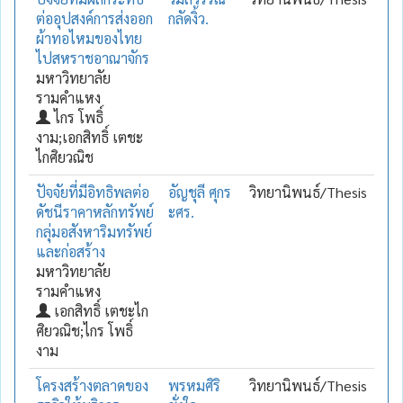
ต่ออุปสงค์การส่งออก
กลัดงิ้ว.
ผ้าทอไหมของไทย
ไปสหราชอาณาจักร
มหาวิทยาลัย
รามคำแหง
ไกร โพธิ์
งาม;เอกสิทธิ์ เตชะ
ไกศิยวณิช
ปัจจัยที่มีอิทธิพลต่อ
อัญชุลี ศุกร
วิทยานิพนธ์/Thesis
ดัชนีราคาหลักทรัพย์
ะศร.
กลุ่มอสังหาริมทรัพย์
และก่อสร้าง
มหาวิทยาลัย
รามคำแหง
เอกสิทธิ์ เตชะไก
ศิยวณิช;ไกร โพธิ์
งาม
โครงสร้างตลาดของ
พรหมศิริ
วิทยานิพนธ์/Thesis