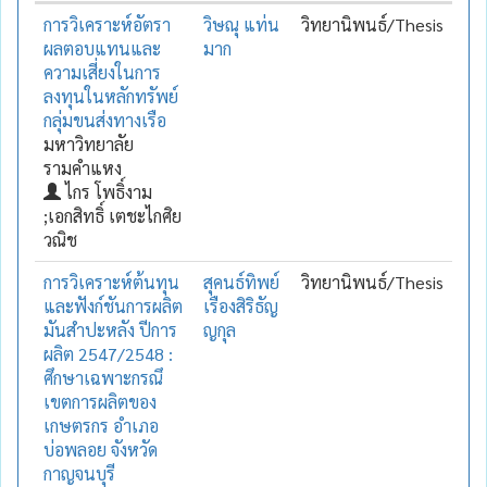
การวิเคราะห์อัตรา
วิษณุ แท่น
วิทยานิพนธ์/Thesis
ผลตอบแทนและ
มาก
ความเสี่ยงในการ
ลงทุนในหลักทรัพย์
กลุ่มขนส่งทางเรือ
มหาวิทยาลัย
รามคำแหง
ไกร โพธิ์งาม
;เอกสิทธิ์ เตชะไกศิย
วณิช
การวิเคราะห์ต้นทุน
สุคนธ์ทิพย์
วิทยานิพนธ์/Thesis
และฟังก์ชันการผลิต
เรืองสิริธัญ
มันสำปะหลัง ปีการ
ญกุล
ผลิต 2547/2548 :
ศึกษาเฉพาะกรณึ
เขตการผลิตของ
เกษตรกร อำเภอ
บ่อพลอย จังหวัด
กาญจนบุรี