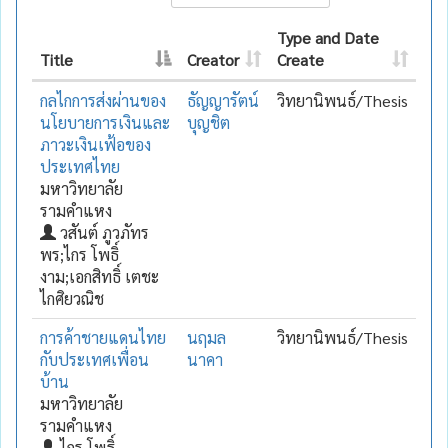
Type and Date
Title
Creator
Create
กลไกการส่งผ่านของ
ธัญญารัตน์
วิทยานิพนธ์/Thesis
นโยบายการเงินและ
บุญชิต
ภาวะเงินเฟ้อของ
ประเทศไทย
มหาวิทยาลัย
รามคำแหง
วสันต์ ภูวภัทร
พร;ไกร โพธิ์
งาม;เอกสิทธิ์ เตชะ
ไกศิยวณิช
การค้าชายแดนไทย
นฤมล
วิทยานิพนธ์/Thesis
กับประเทศเพื่อน
นาคา
บ้าน
มหาวิทยาลัย
รามคำแหง
ไกร โพธิ์