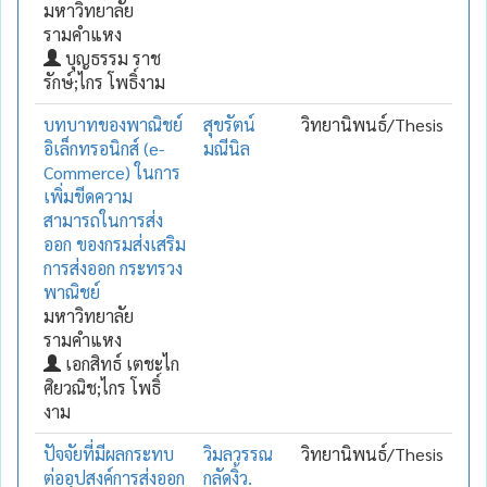
มหาวิทยาลัย
รามคำแหง
บุญธรรม ราช
รักษ์;ไกร โพธิ์งาม
บทบาทของพาณิชย์
สุขรัตน์
วิทยานิพนธ์/Thesis
อิเล็กทรอนิกส์ (e-
มณีนิล
Commerce) ในการ
เพิ่มขีดความ
สามารถในการส่ง
ออก ของกรมส่งเสริม
การส่งออก กระทรวง
พาณิชย์
มหาวิทยาลัย
รามคำแหง
เอกสิทธ์ เตชะไก
ศิยวณิช;ไกร โพธิ์
งาม
ปัจจัยที่มีผลกระทบ
วิมลวรรณ
วิทยานิพนธ์/Thesis
ต่ออุปสงค์การส่งออก
กลัดงิ้ว.