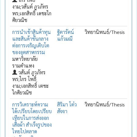
งาม;วสันต์ ภูวภัทร
พร;เอกสิทธิ์ เดชะไก
ศิยวณิช
การนำเข้าสินค้าทุน
ฐิตารัตน์
วิทยานิพนธ์/Thesis
และสินค้าขั้นกลาง
แก้วมณี
ต่อการเจริญเติบโต
ของอุตสาหกรรม
มหาวิทยาลัย
รามคำแหง
วสันต์ ภูวภัทร
พร;ไกร โพธิ์
งาม;เอกสิทธิ์ เตชะ
ไกศิยวณิช
การวิเคราะห์ความ
สิริมา โต๋ว
วิทยานิพนธ์/Thesis
ได้เปรียบโดยเปรียบ
สัจจา
เทียบในการส่งออก
เสื้อผ้า สำเร็จรูปของ
ไทยไปตลาด