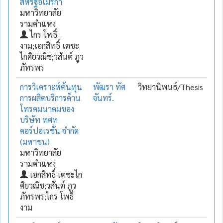
สหรัฐอเมริกา
มหาวิทยาลัย
รามคำแหง
ไกร โพธิ์
งาม;เอกสิทธิ์ เตชะ
ไกศิยวณิช;วสันต์ ภูว
ภัทรพร
การวิเคราะห์ต้นทุน
พัฒรา ทัศ
วิทยานิพนธ์/Thesis
การผลิตบริการด้าน
จันทร์.
โทรคมนาคมของ
บริษัท ทศท
คอร์ปอเรชั่น จำกัด
(มหาชน)
มหาวิทยาลัย
รามคำแหง
เอกสิทธิ์ เตชะไก
ศิยวณิช;วสันต์ ภูว
ภัทรพร;ไกร โพธิ์
งาม