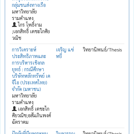
กลุ่มขนส่งทางเรือ
มหาวิทยาลัย
รามคำแหง
ไกร โพธิ์งาม
;เอกสิทธิ์ เตชะไกศิย
วณิช
การวิเคราะห์
เจริญ แซ่
วิทยานิพนธ์/Thesis
ประสิทธิภาพและ
หยี่
การบริหารเชิงกล
ยุทธ์ : กรณีศึกษา
บริษัทหลักทรัพย์ เค
จีไอ (ประเทศไทย)
จำกัด (มหาชน)
มหาวิทยาลัย
รามคำแหง
เอกสิทธิ์ เตชะไก
ศิยวณิช;อสัมภินพงศ์
ฉัตราคม
ปัจจัยที่มีผลกระทบ
วิมลวรรณ
วิทยานิพนธ์/Thesis