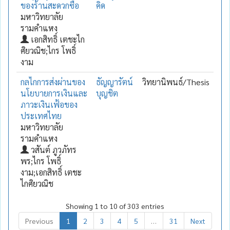
ของร้านสะดวกซื้อ
คิด
มหาวิทยาลัย
รามคำแหง
เอกสิทธิ์ เตชะไก
ศิยวณิช;ไกร โพธิ์
งาม
กลไกการส่งผ่านของ
ธัญญารัตน์
วิทยานิพนธ์/Thesis
นโยบายการเงินและ
บุญชิต
ภาวะเงินเฟ้อของ
ประเทศไทย
มหาวิทยาลัย
รามคำแหง
วสันต์ ภูวภัทร
พร;ไกร โพธิ์
งาม;เอกสิทธิ์ เตชะ
ไกศิยวณิช
Showing 1 to 10 of 303 entries
Previous
1
2
3
4
5
…
31
Next