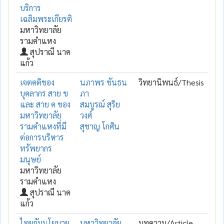
บริการ
เฉลิมพระเกียรติ
มหาวิทยาลัย
รามคำแหง
สุปราณี นาค
แก้ว
เจตคติของ
นภาพร ขันธน
วิทยานิพนธ์/Thesis
บุคลากร สาย ข
ภา
และ สาย ค ของ
สมบูรณ์ สุริย
มหาวิทยาลัย
วงศ์
รามคำแหงที่มี
สุชาญ โกศิน
ต่อการบริหาร
ทรัพยากร
มนุษย์
มหาวิทยาลัย
รามคำแหง
สุปราณี นาค
แก้ว
ไทยกับนโยบาย
มหาวิทยาลัย
บทความ/Article