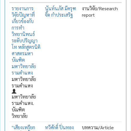
รายงานการ
นันท์นภัส มีครุฑ
งานวิจัย/Research
วิจัยปัญหาที่
จี๊ด กำประเสริฐ
report
เกี่ยวข้องกับ
การทำ
วิทยานิพนธ์
ระดับปริญญา
โท หลักสูตรนิติ
ศาสตรมหา
บัณฑิต
มหาวิทยาลัย
รามคำแหง
มหาวิทยาลัย
รามคำแหง
มหาวิทยาลัย
รามคำแหง.
บัณฑิต
วิทยาลัย
"เสียงเพรียก
ทวีศักดิ์ ปิ่นทอง
บทความ/Article