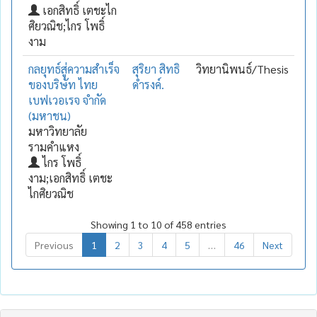
เอกสิทธิ์ เตชะไก
ศิยวณิช;ไกร โพธิ์
งาม
กลยุทธ์สู่ความสำเร็จ
สุริยา สิทธิ
วิทยานิพนธ์/Thesis
ของบริษัท ไทย
ดำรงค์.
เบฟเวอเรจ จำกัด
(มหาชน)
มหาวิทยาลัย
รามคำแหง
ไกร โพธิ์
งาม;เอกสิทธิ์ เตชะ
ไกศิยวณิช
Showing 1 to 10 of 458 entries
Previous
1
2
3
4
5
…
46
Next