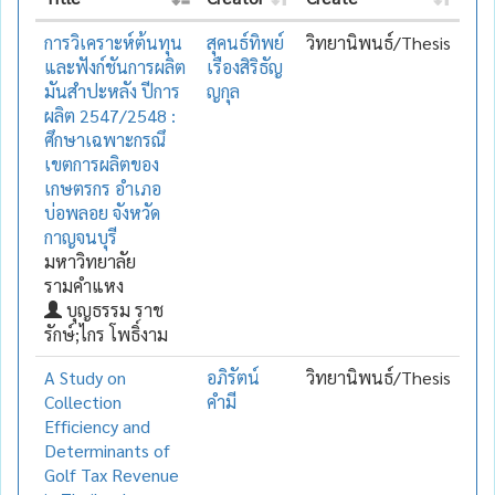
การวิเคราะห์ต้นทุน
สุคนธ์ทิพย์
วิทยานิพนธ์/Thesis
และฟังก์ชันการผลิต
เรืองสิริธัญ
มันสำปะหลัง ปีการ
ญกุล
ผลิต 2547/2548 :
ศึกษาเฉพาะกรณึ
เขตการผลิตของ
เกษตรกร อำเภอ
บ่อพลอย จังหวัด
กาญจนบุรี
มหาวิทยาลัย
รามคำแหง
บุญธรรม ราช
รักษ์;ไกร โพธิ์งาม
A Study on
อภิรัตน์
วิทยานิพนธ์/Thesis
Collection
คำมี
Efficiency and
Determinants of
Golf Tax Revenue