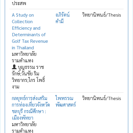
ประสพ
A Study on
อภิรัตน์
วิทยานิพนธ์/Thesis
Collection
คำมี
Efficiency and
Determinants of
Golf Tax Revenue
in Thailand
มหาวิทยาลัย
รามคำแหง
บุญธรรม ราช
รักษ์;วันชัย ริม
วิทยากร;ไกร โพธิ์
งาม
กลยุทธ์การส่งเสริม
ไพพรรณ
วิทยานิพนธ์/Thesis
การท่องเที่ยวจังหวัด
พัฒศาสตร์
ชลบุรี กรณีศึกษา :
เมืองพัทยา
มหาวิทยาลัย
รามคำแหง