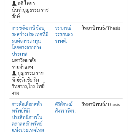
อติ ไทยา
นันท์;บุญธรรม ราช
รักษ์
การขจัดภาษีซ้อน
วราภรณ์
วิทยานิพนธ์/Thesis
ระหว่างประเทศที่มี
วรรธนะว
ผลต่อการลงทุน
รพงศ์.
โดยตรงจากต่าง
ประเทศ
มหาวิทยาลัย
รามคำแหง
บุญธรรม ราช
รักษ์;วันชัย ริม
วิทยากร;ไกร โพธิ์
งาม
การคัดเลือกหลัก
ศิริลักษณ์
วิทยานิพนธ์/Thesis
ทรัพย์ที่มี
สังวราวัตร.
ประสิทธิภาพใน
ตลาดหลักทรัพย์
แห่งประเทศไทย