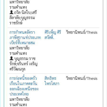
มหาวิทยาลัย
รามคำแหง
ถวิล นิลใบ;เสรี
ลีลาลัย;บุญธรรม
ราชรักษ์
การกำหนดอัตรา
ศิริเพ็ญ ศิริ
วิทยานิพนธ์/Thesis
ภาษีสุราแช่ประเภท
สวัสดิ์.
เบียร์ที่เหมาะสม
มหาวิทยาลัย
รามคำแหง
บุญธรรม ราช
รักษ์;จรินทร์ เจริญ
ศรีวัฒนกุล
การก่อหนี้ของครัว
สิทธิพร
วิทยานิพนธ์/Thesis
เรือนในภาคตะวัน
ไพรโสภา
ออกเฉียงเหนือของ
ประเทศไทย
มหาวิทยาลัย
รามคำแหง