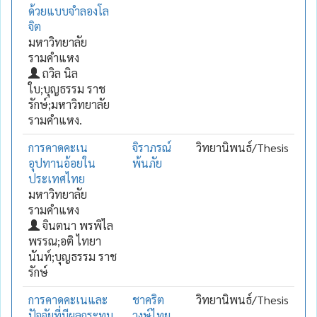
ด้วยแบบจำลองโล
จิต
มหาวิทยาลัย
รามคำแหง
ถวิล นิล
ใบ;บุญธรรม ราช
รักษ์;มหาวิทยาลัย
รามคำแหง.
การคาดคะเน
จิราภรณ์
วิทยานิพนธ์/Thesis
อุปทานอ้อยใน
พ้นภัย
ประเทศไทย
มหาวิทยาลัย
รามคำแหง
จินตนา พรพิไล
พรรณ;อติ ไทยา
นันท์;บุญธรรม ราช
รักษ์
การคาดคะเนและ
ชาคริต
วิทยานิพนธ์/Thesis
ปัจจัยที่มีผลกระทบ
วงษ์ไทย.