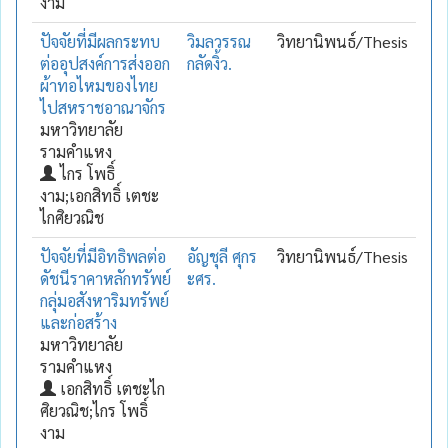
งาม
ปัจจัยที่มีผลกระทบ
วิมลวรรณ
วิทยานิพนธ์/Thesis
ต่ออุปสงค์การส่งออก
กลัดงิ้ว.
ผ้าทอไหมของไทย
ไปสหราชอาณาจักร
มหาวิทยาลัย
รามคำแหง
ไกร โพธิ์
งาม;เอกสิทธิ์ เตชะ
ไกศิยวณิช
ปัจจัยที่มีอิทธิพลต่อ
อัญชุลี ศุกร
วิทยานิพนธ์/Thesis
ดัชนีราคาหลักทรัพย์
ะศร.
กลุ่มอสังหาริมทรัพย์
และก่อสร้าง
มหาวิทยาลัย
รามคำแหง
เอกสิทธิ์ เตชะไก
ศิยวณิช;ไกร โพธิ์
งาม