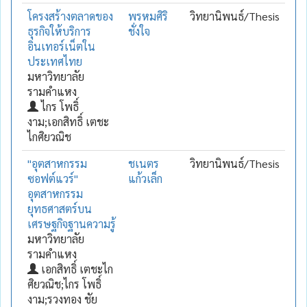
โครงสร้างตลาดของ
พรหมศิริ
วิทยานิพนธ์/Thesis
ธุรกิจให้บริการ
ชั่งใจ
อินเทอร์เน็ตใน
ประเทศไทย
มหาวิทยาลัย
รามคำแหง
ไกร โพธิ์
งาม;เอกสิทธิ์ เตชะ
ไกศิยวณิช
"อุตสาหกรรม
ชเนตร
วิทยานิพนธ์/Thesis
ซอฟต์แวร์"
แก้วเล็ก
อุตสาหกรรม
ยุทธศาสตร์บน
เศรษฐกิจฐานความรู้
มหาวิทยาลัย
รามคำแหง
เอกสิทธิ์ เตชะไก
ศิยวณิช;ไกร โพธิ์
งาม;รวงทอง ชัย