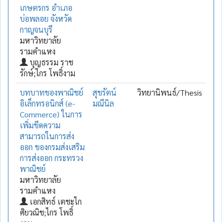
เกษตรกร อำเภอ
บ่อพลอย จังหวัด
กาญจนบุรี
มหาวิทยาลัย
รามคำแหง
บุญธรรม ราช
รักษ์;ไกร โพธิ์งาม
บทบาทของพาณิชย์
สุขรัตน์
วิทยานิพนธ์/Thesis
อิเล็กทรอนิกส์ (e-
มณีนิล
Commerce) ในการ
เพิ่มขีดความ
สามารถในการส่ง
ออก ของกรมส่งเสริม
การส่งออก กระทรวง
พาณิชย์
มหาวิทยาลัย
รามคำแหง
เอกสิทธ์ เตชะไก
ศิยวณิช;ไกร โพธิ์