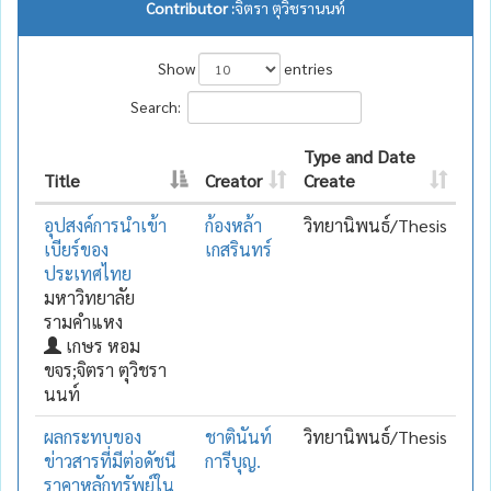
Contributor :
จิตรา ตุวิชรานนท์
Show
entries
Search:
Type and Date
Title
Creator
Create
อุปสงค์การนำเข้า
ก้องหล้า
วิทยานิพนธ์/Thesis
เบียร์ของ
เกสรินทร์
ประเทศไทย
มหาวิทยาลัย
รามคำแหง
เกษร หอม
ขจร;จิตรา ตุวิชรา
นนท์
ผลกระทบของ
ชาตินันท์
วิทยานิพนธ์/Thesis
ข่าวสารที่มีต่อดัชนี
การีบุญ.
ราคาหลักทรัพย์ใน