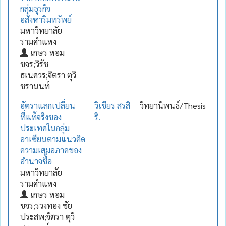
กลุ่มธุรกิจ
อสังหาริมทรัพย์
มหาวิทยาลัย
รามคำแหง
เกษร หอม
ขจร;วิรัช
ธเนศวร;จิตรา ตุวิ
ชรานนท์
อัตราแลกเปลี่ยน
วิเชียร สรสิ
วิทยานิพนธ์/Thesis
ที่แท้จริงของ
ริ.
ประเทศในกลุ่ม
อาเซียนตามแนวคิด
ความเสมอภาคของ
อำนาจซื้อ
มหาวิทยาลัย
รามคำแหง
เกษร หอม
ขจร;รวงทอง ชัย
ประสพ;จิตรา ตุวิ