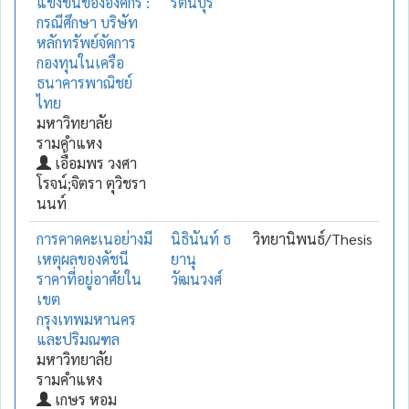
แข่งขันขององค์กร :
รัตนบุรี
กรณีศึกษา บริษัท
หลักทรัพย์จัดการ
กองทุนในเครือ
ธนาคารพาณิชย์
ไทย
มหาวิทยาลัย
รามคำแหง
เอื้อมพร วงศา
โรจน์;จิตรา ตุวิชรา
นนท์
การคาดคะเนอย่างมี
นิธินันท์ ธ
วิทยานิพนธ์/Thesis
เหตุผลของดัชนี
ยานุ
ราคาที่อยู่อาศัยใน
วัฒนวงศ์
เขต
กรุงเทพมหานคร
และปริมณฑล
มหาวิทยาลัย
รามคำแหง
เกษร หอม