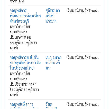
ชรานนท์
กลยุทธ์การ
ศุลีพร อา
วิทยานิพนธ์/Thesis
พัฒนาการท่องเที่ยว
นันท
จังหวัดชลบุรี
ประภา.
มหาวิทยาลัย
รามคำแหง
เกษร หอม
ขจร;จิตรา ตุวิชรา
นนท์
กลยุทธ์การแข่งขัน
เบญจมาภ
วิทยานิพนธ์/Thesis
ของธุรกิจบัตรเครดิต
รณ์ คงเพ็
ในประเทศไทย
ชร
มหาวิทยาลัย
รามคำแหง
เอื้อมพร วงศา
โรจน์;จิตรา ตุวิชรา
นนท์
กลยุทธ์เพื่อการ
รัชต
วิทยานิพนธ์/Thesis