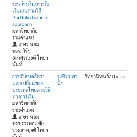
ระหว่างเงินบาทกับ
เงินเยนตามวิธี
Portfolio balance
approach
มหาวิทยาลัย
รามคำแหง
เกษร หอม
ขจร.;วิรัช
ธเนศวร.;อติ ไทยา
นันท์.
การกำหนดอัตรา
รุ่งทิวา พา
วิทยานิพนธ์/Thesis
แลกเปลี่ยนของ
นิช
ประเทศไทยตามวิธี
ทางการเงิน
มหาวิทยาลัย
รามคำแหง
เกษร หอม
ขจร;รวงทอง ชัย
ประสาท;อติ ไทยา
นันท์