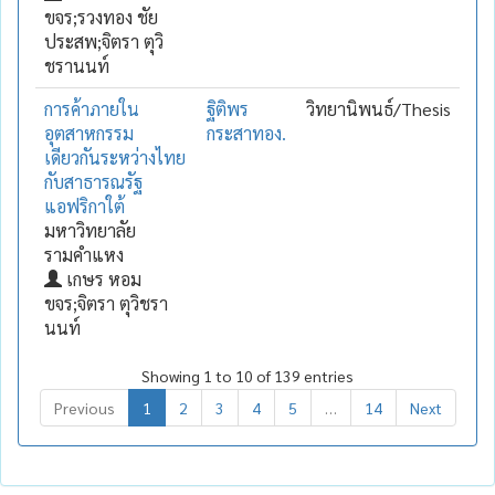
ขจร;รวงทอง ชัย
ประสพ;จิตรา ตุวิ
ชรานนท์
การค้าภายใน
ฐิติพร
วิทยานิพนธ์/Thesis
อุตสาหกรรม
กระสาทอง.
เดียวกันระหว่างไทย
กับสาธารณรัฐ
แอฟริกาใต้
มหาวิทยาลัย
รามคำแหง
เกษร หอม
ขจร;จิตรา ตุวิชรา
นนท์
Showing 1 to 10 of 139 entries
Previous
1
2
3
4
5
…
14
Next