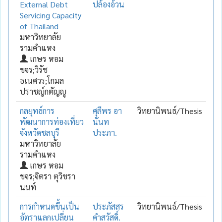
External Debt
ปล้องอ้วน
Servicing Capacity
of Thailand
มหาวิทยาลัย
รามคำแหง
เกษร หอม
ขจร;วิรัช
ธเนศวร;โกมล
ปราชญ์กตัญญู
กลยุทธ์การ
ศุลีพร อา
วิทยานิพนธ์/Thesis
พัฒนาการท่องเที่ยว
นันท
จังหวัดชลบุรี
ประภา.
มหาวิทยาลัย
รามคำแหง
เกษร หอม
ขจร;จิตรา ตุวิชรา
นนท์
การกำหนดขึ้นเป็น
ประภัสสร
วิทยานิพนธ์/Thesis
อัตราแลกเปลี่ยน
คำสวัสดิ์.