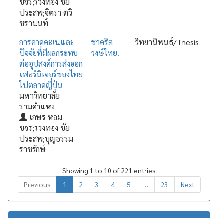
ขจร;รวงทอง ชัย
ประสพ;จิตรา ตวิ
ชรานนท์
การคาดคะเนและ
ชาคริต
วิทยานิพนธ์/Thesis
ปัจจัยที่มีผลกระทบ
วงษ์ไทย.
ต่ออุปสงค์การส่งออก
เฟอร์นิเจอร์ของไทย
ไปตลาดญี่ปุ่น
มหาวิทยาลัย
รามคำแหง
เกษร หอม
ขจร;รวงทอง ชัย
ประสพ;บุญธรรม
ราชรักษ์
Showing 1 to 10 of 221 entries
Previous
1
2
3
4
5
…
23
Next