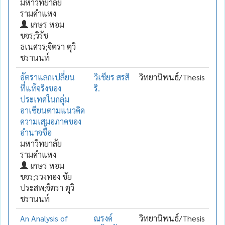
มหาวิทยาลัย
รามคำแหง
เกษร หอม
ขจร;วิรัช
ธเนศวร;จิตรา ตุวิ
ชรานนท์
อัตราแลกเปลี่ยน
วิเชียร สรสิ
วิทยานิพนธ์/Thesis
ที่แท้จริงของ
ริ.
ประเทศในกลุ่ม
อาเซียนตามแนวคิด
ความเสมอภาคของ
อำนาจซื้อ
มหาวิทยาลัย
รามคำแหง
เกษร หอม
ขจร;รวงทอง ชัย
ประสพ;จิตรา ตุวิ
ชรานนท์
An Analysis of
ณรงค์
วิทยานิพนธ์/Thesis