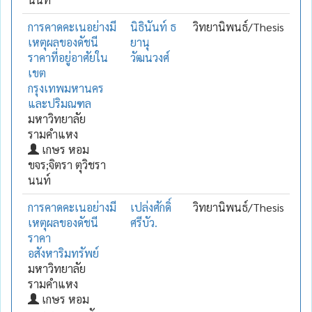
การคาดคะเนอย่างมี
นิธินันท์ ธ
วิทยานิพนธ์/Thesis
เหตุผลของดัชนี
ยานุ
ราคาที่อยู่อาศัยใน
วัฒนวงศ์
เขต
กรุงเทพมหานคร
และปริมณฑล
มหาวิทยาลัย
รามคำแหง
เกษร หอม
ขจร;จิตรา ตุวิชรา
นนท์
การคาดคะเนอย่างมี
เปล่งศักดิ์
วิทยานิพนธ์/Thesis
เหตุผลของดัชนี
ศรีบัว.
ราคา
อสังหาริมทรัพย์
มหาวิทยาลัย
รามคำแหง
เกษร หอม