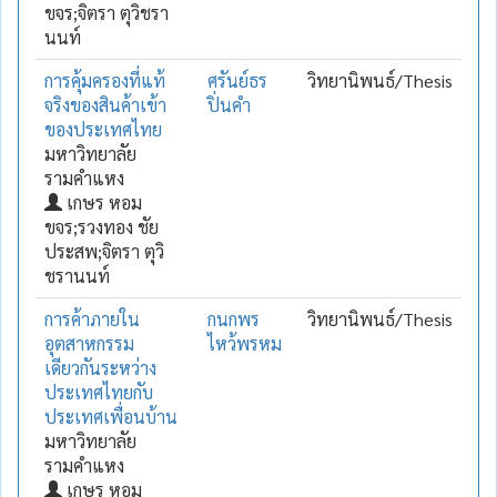
ขจร;จิตรา ตุวิชรา
นนท์
การคุ้มครองที่แท้
ศรันย์ธร
วิทยานิพนธ์/Thesis
จริงของสินค้าเข้า
ปิ่นคำ
ของประเทศไทย
มหาวิทยาลัย
รามคำแหง
เกษร หอม
ขจร;รวงทอง ชัย
ประสพ;จิตรา ตุวิ
ชรานนท์
การค้าภายใน
กนกพร
วิทยานิพนธ์/Thesis
อุตสาหกรรม
ไหว้พรหม
เดียวกันระหว่าง
ประเทศไทยกับ
ประเทศเพื่อนบ้าน
มหาวิทยาลัย
รามคำแหง
เกษร หอม