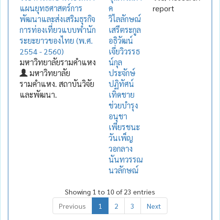
แผนยุทธศาสตร์การ
ค
report
พัฒนาและส่งเสริมธุรกิจ
วิไลลักษณ์
การท่องเที่ยวแบบพำนัก
เสรีตระกูล
ระยะยาวของไทย (พ.ศ.
อธิวัฒน์
2554 - 2560)
เจี่ยวิวรรธ
มหาวิทยาลัยรามคำแหง
น์กุล
มหาวิทยาลัย
ประจักษ์
รามคำแหง. สถาบันวิจัย
ปฏิทัศน์
และพัฒนา.
เทิดชาย
ช่วยบำรุง
อนุชา
เพียรชนะ
วันเพ็ญ
วอกลาง
นันทวรรณ
นวลักษณ์
Showing 1 to 10 of 23 entries
Previous
1
2
3
Next