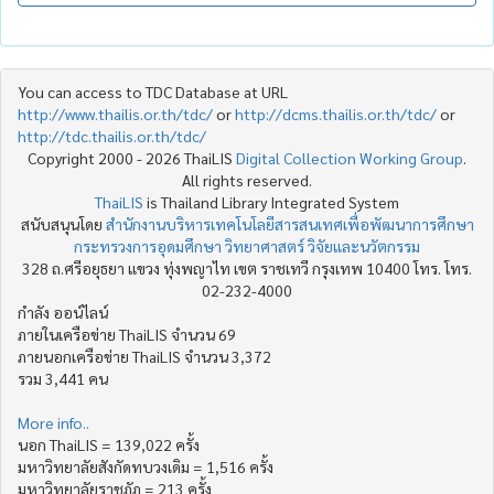
You can access to TDC Database at URL
http://www.thailis.or.th/tdc/
or
http://dcms.thailis.or.th/tdc/
or
http://tdc.thailis.or.th/tdc/
Copyright 2000 - 2026 ThaiLIS
Digital Collection Working Group
.
All rights reserved.
ThaiLIS
is Thailand Library Integrated System
สนับสนุนโดย
สำนักงานบริหารเทคโนโลยีสารสนเทศเพื่อพัฒนาการศึกษา
กระทรวงการอุดมศึกษา วิทยาศาสตร์ วิจัยและนวัตกรรม
328 ถ.ศรีอยุธยา แขวง ทุ่งพญาไท เขต ราชเทวี กรุงเทพ 10400 โทร. โทร.
02-232-4000
กำลัง ออน์ไลน์
ภายในเครือข่าย ThaiLIS จำนวน 69
ภายนอกเครือข่าย ThaiLIS จำนวน 3,372
รวม 3,441 คน
More info..
นอก ThaiLIS = 139,022 ครั้ง
มหาวิทยาลัยสังกัดทบวงเดิม = 1,516 ครั้ง
มหาวิทยาลัยราชภัฏ = 213 ครั้ง