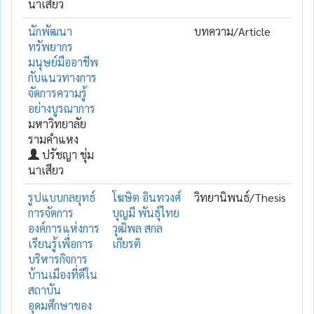
นาเสียว
นักพัฒนา
บทความ/Article
ทรัพยากร
มนุษย์มืออาชีพ
กับแนวทางการ
จัดการความรู้
อย่างบูรณาการ
มหาวิทยาลัย
รามคำแหง
ปรัชญา ชุ่ม
นาเสียว
รูปแบบกลยุทธ์
โฆษิต อินทวงศ์
วิทยานิพนธ์/Thesis
การจัดการ
บุญมี พันธุ์ไทย
องค์การแห่งการ
วุฒิพล สกล
เรียนรู้เพื่อการ
เกียรติ
บริหารกิจการ
บ้านเมืองที่ดีใน
สถาบัน
อุดมศึกษาของ