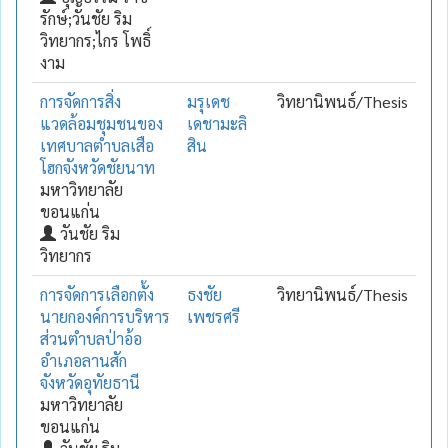
รักษ์;วันชัย ริม
วิทยากร;ไกร โพธิ์
งาม
การจัดการสิ่ง
มรุเดช
วิทยานิพนธ์/Thesis
แวดล้อมชุมชนของ
เดชามะลิ
เทศบาลตำบลเสือ
สิน
โฮกจังหวัดชัยนาท
มหาวิทยาลัย
ขอนแก่น
วันชัย ริม
วิทยากร
การจัดการเลือกตั้ง
ธงชัย
วิทยานิพนธ์/Thesis
นายกองค์การบริหาร
เพชรศรี
ส่วนตำบลป่าอ้อ
อำเภอลานสัก
จังหวัดอุทัยธานี
มหาวิทยาลัย
ขอนแก่น