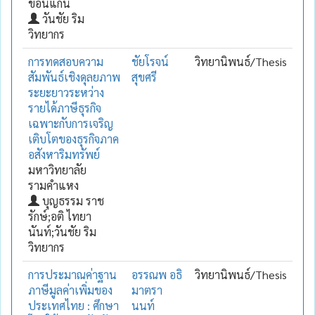
ขอนแก่น
วันชัย ริม
วิทยากร
การทดสอบความ
ชัยโรจน์
วิทยานิพนธ์/Thesis
สัมพันธ์เชิงดุลยภาพ
สุขศรี
ระยะยาวระหว่าง
รายได้ภาษีธุรกิจ
เฉพาะกับการเจริญ
เติบโตของธุรกิจภาค
อสังหาริมทรัพย์
มหาวิทยาลัย
รามคำแหง
บุญธรรม ราช
รักษ์;อติ ไทยา
นันท์;วันชัย ริม
วิทยากร
การประมาณค่าฐาน
อรรณพ อธิ
วิทยานิพนธ์/Thesis
ภาษีมูลค่าเพิ่มของ
มาตรา
ประเทศไทย : ศึกษา
นนท์