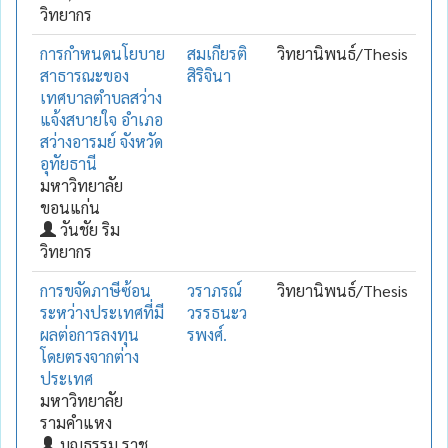
วิทยากร
การกำหนดนโยบาย
สมเกียรติ
วิทยานิพนธ์/Thesis
สาธารณะของ
สิริจินา
เทศบาลตำบลสว่าง
แจ้งสบายใจ อำเภอ
สว่างอารมย์ จังหวัด
อุทัยธานี
มหาวิทยาลัย
ขอนแก่น
วันชัย ริม
วิทยากร
การขจัดภาษีซ้อน
วราภรณ์
วิทยานิพนธ์/Thesis
ระหว่างประเทศที่มี
วรรธนะว
ผลต่อการลงทุน
รพงศ์.
โดยตรงจากต่าง
ประเทศ
มหาวิทยาลัย
รามคำแหง
บุญธรรม ราช