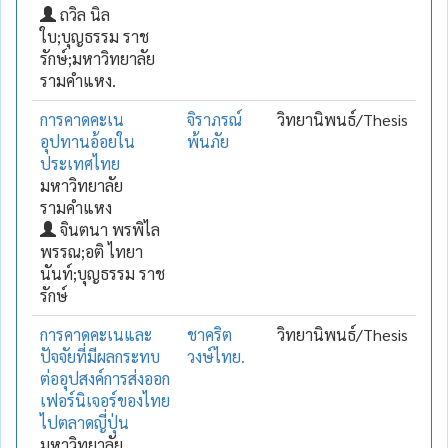
ถวิล นิล
ใบ;บุญธรรม ราช
รักษ์;มหาวิทยาลัย
รามคำแหง.
การคาดคะเน
จิราภรณ์
วิทยานิพนธ์/Thesis
อุปทานอ้อยใน
พ้นภัย
ประเทศไทย
มหาวิทยาลัย
รามคำแหง
จินตนา พรพิไล
พรรณ;อติ ไทยา
นันท์;บุญธรรม ราช
รักษ์
การคาดคะเนและ
ชาคริต
วิทยานิพนธ์/Thesis
ปัจจัยที่มีผลกระทบ
วงษ์ไทย.
ต่ออุปสงค์การส่งออก
เฟอร์นิเจอร์ของไทย
ไปตลาดญี่ปุ่น
มหาวิทยาลัย