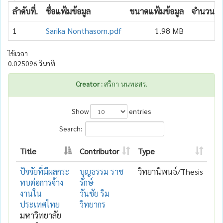
ลำดับที่.
ชื่อแฟ้มข้อมูล
ขนาดแฟ้มข้อมูล
จำนวนเข้
1
Sarika Nonthasorn.pdf
1.98 MB
ใช้เวลา
0.025096 วินาที
Creator :
สริกา นนทะสร.
Show
entries
Search:
Title
Contributor
Type
ปัจจัยที่มีผลกระ
บุญธรรม ราช
วิทยานิพนธ์/Thesis
ทบต่อการจ้าง
รักษ์
งานใน
วันชัย ริม
ประเทศไทย
วิทยากร
มหาวิทยาลัย