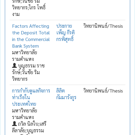
รักษ์;วันชัย ริม
วิทยากร;ไกร โพธิ์
งาม
Factors Affecting
ประกาย
วิทยานิพนธ์/Thesis
the Deposit Total
เพ็ญ กีรติ
in the Commercial
กรพิสุทธิ์
Bank System
มหาวิทยาลัย
รามคำแหง
บุญธรรม ราช
รักษ์;วันชัย ริม
วิทยากร
การกำกับดูแลกิจการ
ลิลิต
วิทยานิพนธ์/Thesis
ท่าเรือใน
กัมมารังกูร
ประเทศไทย
มหาวิทยาลัย
รามคำแหง
ถวิล นิลใบ;เสรี
ลีลาลัย;บุญธรรม