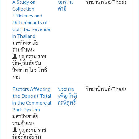
A Study on
อภิรัตน์
วิทยานิพนธ์/Thesis
Collection
คำมี
Efficiency and
Determinants of
Golf Tax Revenue
in Thailand
มหาวิทยาลัย
รามคำแหง
บุญธรรม ราช
รักษ์;วันชัย ริม
วิทยากร;ไกร โพธิ์
งาม
Factors Affecting
ประกาย
วิทยานิพนธ์/Thesis
the Deposit Total
เพ็ญ กีรติ
in the Commercial
กรพิสุทธิ์
Bank System
มหาวิทยาลัย
รามคำแหง
บุญธรรม ราช
รักษ์;วันชัย ริม