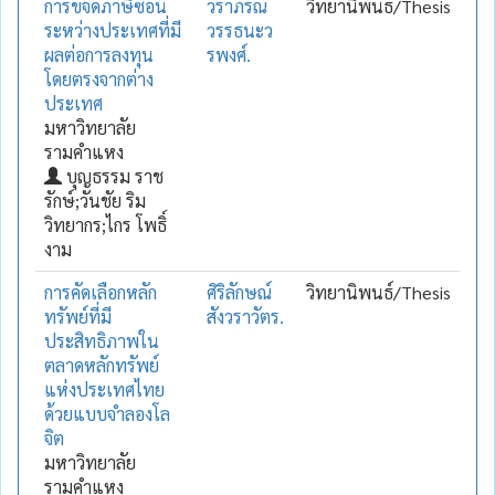
การขจัดภาษีซ้อน
วราภรณ์
วิทยานิพนธ์/Thesis
ระหว่างประเทศที่มี
วรรธนะว
ผลต่อการลงทุน
รพงศ์.
โดยตรงจากต่าง
ประเทศ
มหาวิทยาลัย
รามคำแหง
บุญธรรม ราช
รักษ์;วันชัย ริม
วิทยากร;ไกร โพธิ์
งาม
การคัดเลือกหลัก
ศิริลักษณ์
วิทยานิพนธ์/Thesis
ทรัพย์ที่มี
สังวราวัตร.
ประสิทธิภาพใน
ตลาดหลักทรัพย์
แห่งประเทศไทย
ด้วยแบบจำลองโล
จิต
มหาวิทยาลัย
รามคำแหง