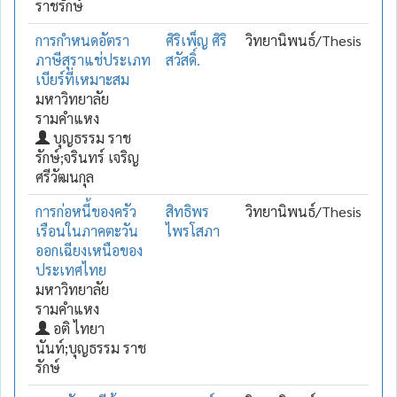
ราชรักษ์
การกำหนดอัตรา
ศิริเพ็ญ ศิริ
วิทยานิพนธ์/Thesis
ภาษีสุราแช่ประเภท
สวัสดิ์.
เบียร์ที่เหมาะสม
มหาวิทยาลัย
รามคำแหง
บุญธรรม ราช
รักษ์;จรินทร์ เจริญ
ศรีวัฒนกุล
การก่อหนี้ของครัว
สิทธิพร
วิทยานิพนธ์/Thesis
เรือนในภาคตะวัน
ไพรโสภา
ออกเฉียงเหนือของ
ประเทศไทย
มหาวิทยาลัย
รามคำแหง
อติ ไทยา
นันท์;บุญธรรม ราช
รักษ์