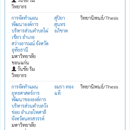
วันชัย ริม
วิทยากร
การจัดทำแผน
สุปิยา
วิทยานิพนธ์/Thesis
พัฒนาองค์การ
สุนทร
บริหารส่วนตำบลไผ่
อภิชาต
เขียว อำเภอ
สว่างอารมณ์ จังหวัด
อุทัยธานี
มหาวิทยาลัย
ขอนแก่น
วันชัย ริม
วิทยากร
การจัดทำแผน
อมรา ทอง
วิทยานิพนธ์/Thesis
ยุทธศาสตร์การ
แท้
พัฒนาขององค์การ
บริหารส่วนตำบลวัง
ข่อย อำเภอไพศาลี
จังหวัดนครสวรรค์
มหาวิทยาลัย