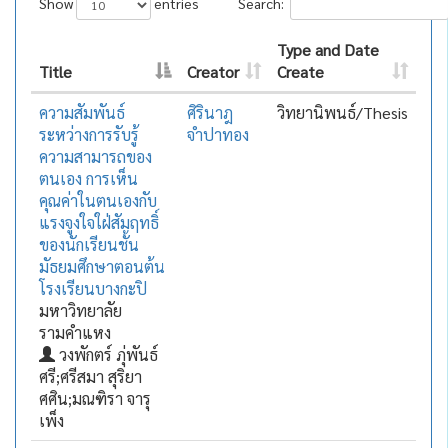
Show
entries
Search:
Type and Date
Title
Creator
Create
ความสัมพันธ์
ศิรินาฎ
วิทยานิพนธ์/Thesis
ระหว่างการรับรู้
จำปาทอง
ความสามารถของ
ตนเอง การเห็น
คุณค่าในตนเองกับ
แรงจูงใจใฝ่สัมฤทธิ์
ของนักเรียนชั้น
มัธยมศึกษาตอนต้น
โรงเรียนบางกะปิ
มหาวิทยาลัย
รามคำแหง
วงพักตร์ ภุ่พันธ์
ศรี;ศรีสมา สุริยา
ศศิน;มณฑิรา จารุ
เพ็ง