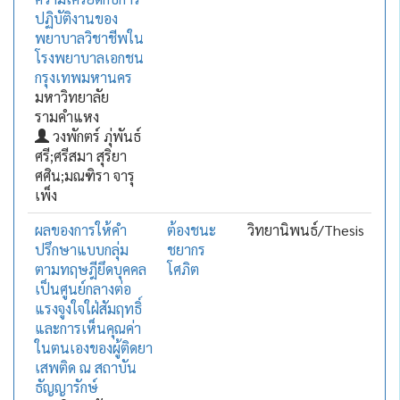
ปฏิบัติงานของ
พยาบาลวิชาชีพใน
โรงพยาบาลเอกชน
กรุงเทพมหานคร
มหาวิทยาลัย
รามคำแหง
วงพักตร์ ภุ่พันธ์
ศรี;ศรีสมา สุริยา
ศศิน;มณฑิรา จารุ
เพ็ง
ผลของการให้คำ
ต้องชนะ
วิทยานิพนธ์/Thesis
ปรึกษาแบบกลุ่ม
ชยากร
ตามทฤษฎียึดบุคคล
โศภิต
เป็นศูนย์กลางต่อ
แรงจูงใจใฝ่สัมฤทธิ์
และการเห็นคุณค่า
ในตนเองของผู้ติดยา
เสพติด ณ สถาบัน
ธัญญารักษ์