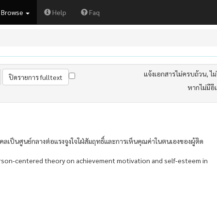
Browse
Help
Faq
แจ้งเอกสารไม่ครบถ้วน, ไม่ต
หากไม่มีอี
ป็นศูนย์กลางต่อแรงจูงใจใฝ่สัมฤทธิ์และการเห็นคุณค่าในตนเองของผู้ติด
erson-centered theory on achievement motivation and self-esteem in