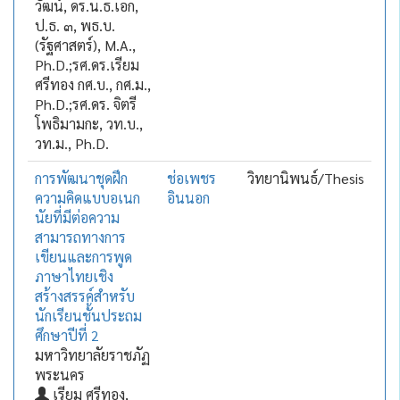
วัฒน์, ดร.น.ธ.เอก,
ป.ธ. ๓, พธ.บ.
(รัฐศาสตร์), M.A.,
Ph.D.;รศ.ดร.เรียม
ศรีทอง กศ.บ., กศ.ม.,
Ph.D.;รศ.ดร. จิตรี
โพธิมามกะ, วท.บ.,
วท.ม., Ph.D.
การพัฒนาชุดฝึก
ช่อเพชร
วิทยานิพนธ์/Thesis
ความคิดแบบอเนก
อินนอก
นัยที่มีต่อความ
สามารถทางการ
เขียนและการพูด
ภาษาไทยเชิง
สร้างสรรค์สำหรับ
นักเรียนชั้นประถม
ศึกษาปีที่ 2
มหาวิทยาลัยราชภัฏ
พระนคร
เรียม ศรีทอง,