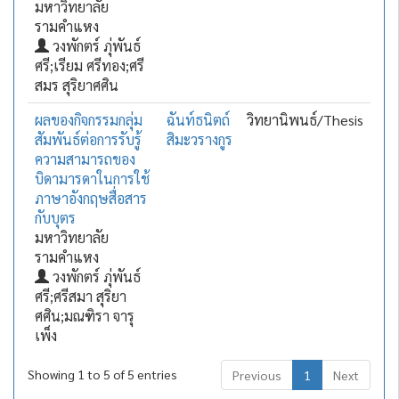
มหาวิทยาลัย
รามคำแหง
วงพักตร์ ภุ่พันธ์
ศรี;เรียม ศรีทอง;ศรี
สมร สุริยาศศิน
ผลของกิจกรรมกลุ่ม
ฉันท์ธนิตถ์
วิทยานิพนธ์/Thesis
สัมพันธ์ต่อการรับรู้
สิมะวรางกูร
ความสามารถของ
บิดามารดาในการใช้
ภาษาอังกฤษสื่อสาร
กับบุตร
มหาวิทยาลัย
รามคำแหง
วงพักตร์ ภุ่พันธ์
ศรี;ศรีสมา สุริยา
ศศิน;มณฑิรา จารุ
เพ็ง
Showing 1 to 5 of 5 entries
Previous
1
Next