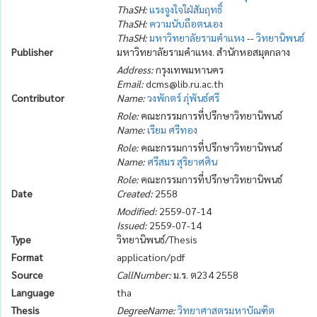
ThaSH:
แรงจูงใจใฝ่สัมฤทธิ์
ThaSH:
ความนับถือตนเอง
ThaSH:
มหาวิทยาลัยรามคำแหง
--
วิทยานิพนธ์
Publisher
มหาวิทยาลัยรามคำแหง. สำนักหอสมุดกลาง
Address:
กรุงเทพมหานคร
Email:
dcms@lib.ru.ac.th
Contributor
Name:
วงพักตร์ ภุ่พันธ์ศรี
Role:
คณะกรรมการที่ปรึกษาวิทยานิพนธ์
Name:
เรียม ศรีทอง
Role:
คณะกรรมการที่ปรึกษาวิทยานิพนธ์
Name:
ศรีสมร สุริยาศศิน
Role:
คณะกรรมการที่ปรึกษาวิทยานิพนธ์
Date
Created:
2558
Modified:
2559-07-14
Issued:
2559-07-14
Type
วิทยานิพนธ์/Thesis
Format
application/pdf
Source
CallNumber:
ม.ร. ต234 2558
Language
tha
Thesis
DegreeName:
วิทยาศาสตรมหาบัณฑิต