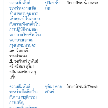
ความสัมพันธ์
ปูลิตา วัน
วิทยานิพนธ์/Thesis
ระหว่างความเชื่อ
เมฆ
อำนาจควบคุม การ
เห็นคุณค่าในตนเอง
กับความพึงพอใจใน
การปฏิบัติงานของ
พยาบาลวิชาชีพ โรง
พยาบาลเอกชน
กรุงเทพมหานคร
มหาวิทยาลัย
รามคำแหง
วงพักตร์ ภุ่พันธ์
ศรี;ศรีสมร สุริยา
ศศิน;มณฑิรา จารุ
เพ็ง
ความสัมพันธ์
ชุติมา ตาล
วิทยานิพนธ์/Thesis
ระหว่างปัจจัยเกี่ยว
สถิตย์
กับงาน พฤติกรรม
การเผชิญ
ความเครียดกับการ