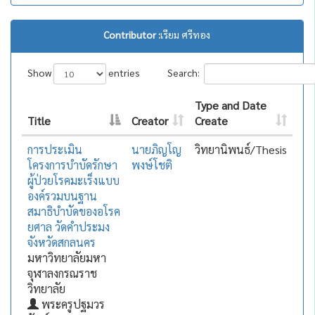
Contributor :
เรียม ศรีทอง
Show
entries
Search:
Type and Date
Title
Creator
Create
การประเมิน
นายภิญโญ
วิทยานิพนธ์/Thesis
โครงการบำบัดรักษา
พงษ์โชติ
ผู้ป่วยโรคมะเร็งแบบ
องค์รวมบนฐาน
สมาธิบำบัดของอโรค
ยศาล วัดคำประมง
จังหวัดสกลนคร
มหาวิทยาลัยมหา
จุฬาลงกรณราช
วิทยาลัย
พระครูปฐมวร