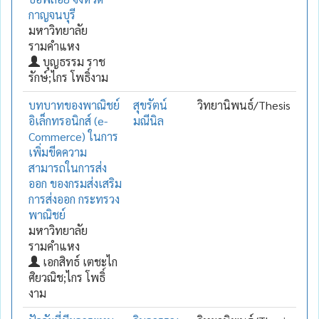
กาญจนบุรี
มหาวิทยาลัย
รามคำแหง
บุญธรรม ราช
รักษ์;ไกร โพธิ์งาม
บทบาทของพาณิชย์
สุขรัตน์
วิทยานิพนธ์/Thesis
อิเล็กทรอนิกส์ (e-
มณีนิล
Commerce) ในการ
เพิ่มขีดความ
สามารถในการส่ง
ออก ของกรมส่งเสริม
การส่งออก กระทรวง
พาณิชย์
มหาวิทยาลัย
รามคำแหง
เอกสิทธ์ เตชะไก
ศิยวณิช;ไกร โพธิ์
งาม