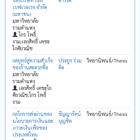
ของบริษัท ไทย
ดำรงค์.
เบฟเวอเรจ จำกัด
(มหาชน)
มหาวิทยาลัย
รามคำแหง
ไกร โพธิ์
งาม;เอกสิทธิ์ เตชะ
ไกศิยวณิช
กลยุทธ์สู่ความสำเร็จ
ประยูร ร่วม
วิทยานิพนธ์/Thesis
ของร้านสะดวกซื้อ
คิด
มหาวิทยาลัย
รามคำแหง
เอกสิทธิ์ เตชะไก
ศิยวณิช;ไกร โพธิ์
งาม
กลไกการส่งผ่านของ
ธัญญารัตน์
วิทยานิพนธ์/Thesis
นโยบายการเงินและ
บุญชิต
ภาวะเงินเฟ้อของ
ประเทศไทย