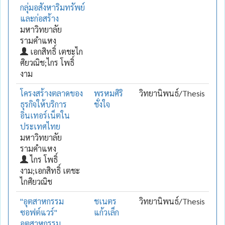
กลุ่มอสังหาริมทรัพย์
และก่อสร้าง
มหาวิทยาลัย
รามคำแหง
เอกสิทธิ์ เตชะไก
ศิยวณิช;ไกร โพธิ์
งาม
โครงสร้างตลาดของ
พรหมศิริ
วิทยานิพนธ์/Thesis
ธุรกิจให้บริการ
ชั่งใจ
อินเทอร์เน็ตใน
ประเทศไทย
มหาวิทยาลัย
รามคำแหง
ไกร โพธิ์
งาม;เอกสิทธิ์ เตชะ
ไกศิยวณิช
"อุตสาหกรรม
ชเนตร
วิทยานิพนธ์/Thesis
ซอฟต์แวร์"
แก้วเล็ก
อุตสาหกรรม