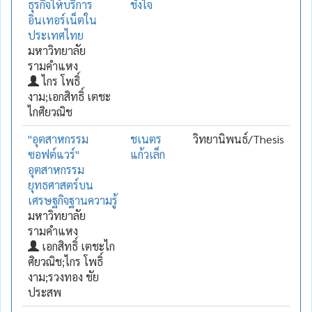
ธุรกิจให้บริการ
ชั่งใจ
อินเทอร์เน็ตใน
ประเทศไทย
มหาวิทยาลัย
รามคำแหง
ไกร โพธิ์
งาม;เอกสิทธิ์ เตชะ
ไกศิยวณิช
"อุตสาหกรรม
ชเนตร
วิทยานิพนธ์/Thesis
ซอฟต์แวร์"
แก้วเล็ก
อุตสาหกรรม
ยุทธศาสตร์บน
เศรษฐกิจฐานความรู้
มหาวิทยาลัย
รามคำแหง
เอกสิทธิ์ เตชะไก
ศิยวณิช;ไกร โพธิ์
งาม;รวงทอง ชัย
ประสพ