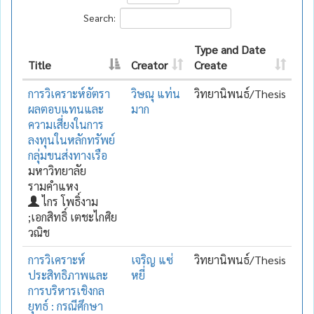
Search:
Type and Date
Title
Creator
Create
การวิเคราะห์อัตรา
วิษณุ แท่น
วิทยานิพนธ์/Thesis
ผลตอบแทนและ
มาก
ความเสี่ยงในการ
ลงทุนในหลักทรัพย์
กลุ่มขนส่งทางเรือ
มหาวิทยาลัย
รามคำแหง
ไกร โพธิ์งาม
;เอกสิทธิ์ เตชะไกศิย
วณิช
การวิเคราะห์
เจริญ แซ่
วิทยานิพนธ์/Thesis
ประสิทธิภาพและ
หยี่
การบริหารเชิงกล
ยุทธ์ : กรณีศึกษา