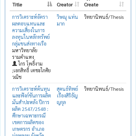
Title
Creator
Create
การวิเคราะห์อัตรา
วิษณุ แท่น
วิทยานิพนธ์/Thesis
ผลตอบแทนและ
มาก
ความเสี่ยงในการ
ลงทุนในหลักทรัพย์
กลุ่มขนส่งทางเรือ
มหาวิทยาลัย
รามคำแหง
ไกร โพธิ์งาม
;เอกสิทธิ์ เตชะไกศิย
วณิช
การวิเคราะห์ต้นทุน
สุคนธ์ทิพย์
วิทยานิพนธ์/Thesis
และฟังก์ชันการผลิต
เรืองสิริธัญ
มันสำปะหลัง ปีการ
ญกุล
ผลิต 2547/2548 :
ศึกษาเฉพาะกรณึ
เขตการผลิตของ
เกษตรกร อำเภอ
บ่อพลอย จังหวัด