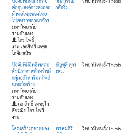
ปัจจัยที่มีผลกระทบ
วิมลวรรณ
วิทยานิพนธ์/Thesis
ต่ออุปสงค์การส่งออก
กลัดงิ้ว.
ผ้าทอไหมของไทย
ไปสหราชอาณาจักร
มหาวิทยาลัย
รามคำแหง
ไกร โพธิ์
งาม;เอกสิทธิ์ เตชะ
ไกศิยวณิช
ปัจจัยที่มีอิทธิพลต่อ
อัญชุลี ศุกร
วิทยานิพนธ์/Thesis
ดัชนีราคาหลักทรัพย์
ะศร.
กลุ่มอสังหาริมทรัพย์
และก่อสร้าง
มหาวิทยาลัย
รามคำแหง
เอกสิทธิ์ เตชะไก
ศิยวณิช;ไกร โพธิ์
งาม
โครงสร้างตลาดของ
พรหมศิริ
วิทยานิพนธ์/Thesis