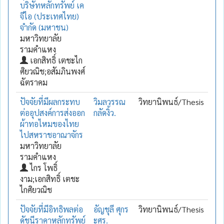
บริษัทหลักทรัพย์ เค
จีไอ (ประเทศไทย)
จำกัด (มหาชน)
มหาวิทยาลัย
รามคำแหง
เอกสิทธิ์ เตชะไก
ศิยวณิช;อสัมภินพงศ์
ฉัตราคม
ปัจจัยที่มีผลกระทบ
วิมลวรรณ
วิทยานิพนธ์/Thesis
ต่ออุปสงค์การส่งออก
กลัดงิ้ว.
ผ้าทอไหมของไทย
ไปสหราชอาณาจักร
มหาวิทยาลัย
รามคำแหง
ไกร โพธิ์
งาม;เอกสิทธิ์ เตชะ
ไกศิยวณิช
ปัจจัยที่มีอิทธิพลต่อ
อัญชุลี ศุกร
วิทยานิพนธ์/Thesis
ดัชนีราคาหลักทรัพย์
ะศร.