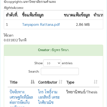
©copyrights มหาวิทยาลัยรามคำแหง
RightsAccess:
ลำดับที่.
ชื่อแฟ้มข้อมูล
ขนาดแฟ้มข้อมูล
จำนวนเข
1
Tanyaporn Rattana.pdf
2.86 MB
ใช้เวลา
0.031832 วินาที
Creator :
ธัญพร รัตนา.
Show
entries
Search:
Title
Contributor
Type
ปัจจัยทาง
ไกร โพธิ์งาม
วิทยานิพนธ์/Thesis
เศรษฐกิจที่มีผล
เอกสิทธิ์ เตชะ
ต่อการจัดเก็บ
ไกศิยวณิช