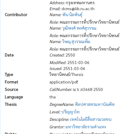
Address:
กรุงเทพมหานคร
Email:
dcms@lib.ru.ac.th
Contributor
Name:
พัน นิลพันธุ์
Role:
คณะกรรมการที่ปรึกษาวิทยานิพนธ์
Name:
วุฒิพงศ์ พงศ์สุวรรณ
Role:
คณะกรรมการที่ปรึกษาวิทยานิพนธ์
Name:
วิษณุ สุวรรณเพิ่ม
Role:
คณะกรรมการที่ปรึกษาวิทยานิพนธ์
Date
Created:
2550
Modified:
2551-03-06
Issued:
2551-03-06
Type
วิทยานิพนธ์/Thesis
Format
application/pdf
Source
CallNumber:
ม.ร. ภ3668 2550
Language
tha
Thesis
DegreeName:
ศิลปศาสตรมหาบัณฑิต
Level:
ปริญญาโท
Descipline:
เทคโนโลยีสื่อสารมวลชน
Grantor:
มหาวิทยาลัยรามคำแหง