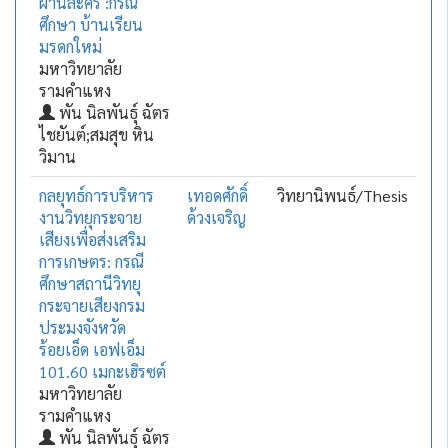
ผ่านละคร :กรณี
ศึกษา บ้านเรียน
มรดกใหม่
มหาวิทยาลัย
รามคำแหง
พัน นิลพันธุ์ ฉัตร
ไชยันต์;สมสุข หิน
วิมาน
กลยุทธ์การบริหาร
เทอดศักดิ์
วิทยานิพนธ์/Thesis
งานวิทยุกระจาย
ด้วงเจริญ
เสียงเพื่อส่งเสริม
การเกษตร: กรณี
ศึกษาสถานีวิทยุ
กระจายเสียงกรม
ประมงจังหวัด
ร้อยเอ็ด เอฟเอ็ม
101.60 เมกะเฮิรซต์
มหาวิทยาลัย
รามคำแหง
พัน นิลพันธุ์ ฉัตร