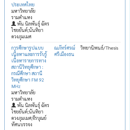
ประเทศไทย
มหาวิทยาลัย
รามคำแหง
พัน นิลพันธุ์ ฉัตร
ไชยยันต์;นันทิยา
ดวงภุมเมศ
การศึกษารูปแบบ
ณภัทร์ศรณ์
วิทยานิพนธ์/Thesis
เนื้อหาและการรับรู้
ศรีเมืองธน
เนื้อหารายการทาง
สถานีวิทยุศึกษา :
กรณีศึกษา สถานี
วิทยุศึกษา FM 92
MHz
มหาวิทยาลัย
รามคำแหง
พัน นิลพันธุ์ ฉัตร
ไชยยันต์;นันทิยา
ดวงภุมเมศ;จีรบุณย์
ทัศนบรรจง