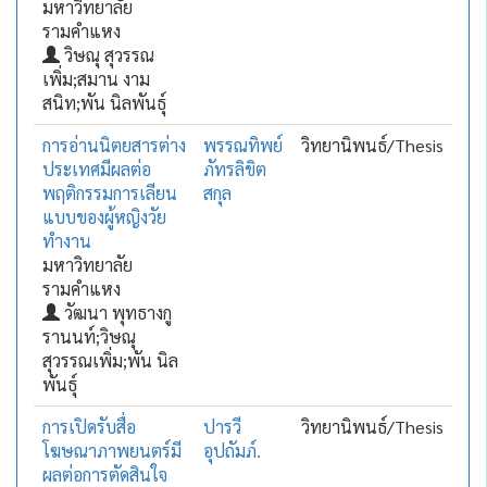
มหาวิทยาลัย
รามคำแหง
วิษณุ สุวรรณ
เพิ่ม;สมาน งาม
สนิท;พัน นิลพันธุ์
การอ่านนิตยสารต่าง
พรรณทิพย์
วิทยานิพนธ์/Thesis
ประเทศมีผลต่อ
ภัทรลิขิต
พฤติกรรมการเลียน
สกุล
แบบของผู้หญิงวัย
ทำงาน
มหาวิทยาลัย
รามคำแหง
วัฒนา พุทธางกู
รานนท์;วิษณุ
สุวรรณเพิ่ม;พัน นิล
พันธุ์
การเปิดรับสื่อ
ปารวี
วิทยานิพนธ์/Thesis
โฆษณาภาพยนตร์มี
อุปถัมภ์.
ผลต่อการตัดสินใจ