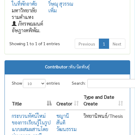
ในที่พักอาศัย
วิษณุ สุวรรณ
มหาวิทยาลัย
เพิ่ม
รามคำแหง
ภัทรพฌมนต์
อัษฎางคพิพัฌ.
Showing 1 to 1 of 1 entries
Previous
1
Next
Contributor :
พัน นิลพันธุ์
Show
entries
Search:
Type and Date
Title
Creator
Create
กระบวนทัศน์ใหม่
ชญานี
วิทยานิพนธ์/Thesis
ของการเรียนรู้ในรูป
สันติ
แบบผสมผสานโดย
วัฒนธรรม