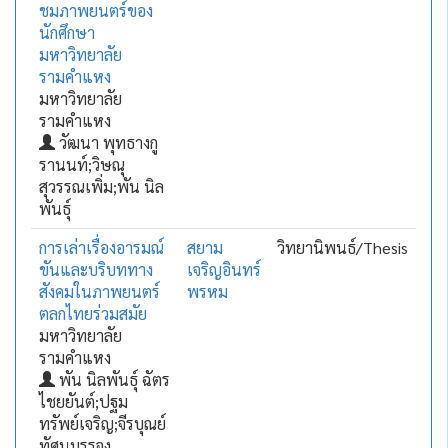
ชมภาพยนตร์ของ
นักศึกษา
มหาวิทยาลัย
รามคำแหง
มหาวิทยาลัย
รามคำแหง
วัฒนา พุทธางกู
รานนท์;วิษณุ
สุวรรณเพิ่ม;พัน นิล
พันธุ์
การเล่าเรื่องอารมณ์
สยาม
วิทยานิพนธ์/Thesis
ขันและบริบททาง
เจริญอินทร์
สังคมในภาพยนตร์
พรหม
ตลกไทยร่วมสมัย
มหาวิทยาลัย
รามคำแหง
พัน นิลพันธุ์ ฉัตร
ไชยยันต์;ปฐม
ทรัพย์เจริญ;จีรบุณย์
ทัศนบรรจง