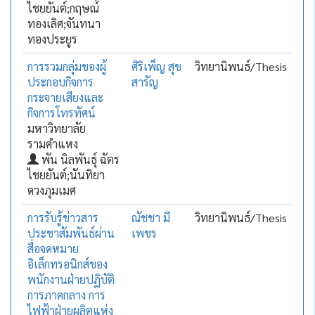
ไชยยันต์;กฤษณ์
ทองเลิศ;จันทนา
ทองประยูร
การรวมกลุ่มของผู้
ศิริเพ็ญ สุข
วิทยานิพนธ์/Thesis
ประกอบกิจการ
สารัญ
กระจายเสียงและ
กิจการโทรทัศน์
มหาวิทยาลัย
รามคำแหง
พัน นิลพันธุ์ ฉัตร
ไชยยันต์;นันทิยา
ดวงภุมเมศ
การรับรู้ข่าวสาร
ณัชชา มี
วิทยานิพนธ์/Thesis
ประชาสัมพันธ์ผ่าน
เพชร
สื่อจดหมาย
อิเล็กทรอนิกส์ของ
พนักงานฝ่ายปฏิบัติ
การภาคกลาง การ
ไฟฟ้าฝ่ายผลิตแห่ง