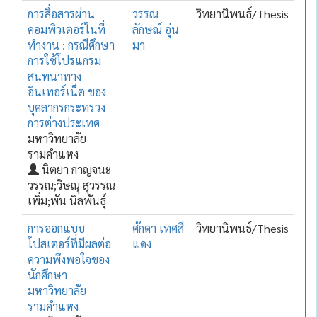
การสื่อสารผ่าน
วรรณ
วิทยานิพนธ์/Thesis
คอมพิวเตอร์ในที่
ลักษณ์ อุ่น
ทำงาน : กรณีศึกษา
มา
การใช้โปรแกรม
สนทนาทาง
อินเทอร์เน็ต ของ
บุคลากรกระทรวง
การต่างประเทศ
มหาวิทยาลัย
รามคำแหง
นิตยา กาญจนะ
วรรณ;วิษณุ สุวรรณ
เพิ่ม;พัน นิลพันธุ์
การออกแบบ
ศักดา เทศสี
วิทยานิพนธ์/Thesis
โปสเตอร์ที่มีผลต่อ
แดง
ความพึงพอใจของ
นักศึกษา
มหาวิทยาลัย
รามคำแหง