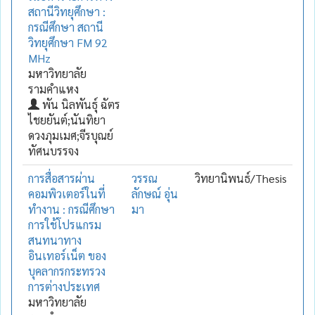
สถานีวิทยุศึกษา :
กรณีศึกษา สถานี
วิทยุศึกษา FM 92
MHz
มหาวิทยาลัย
รามคำแหง
พัน นิลพันธุ์ ฉัตร
ไชยยันต์;นันทิยา
ดวงภุมเมศ;จีรบุณย์
ทัศนบรรจง
การสื่อสารผ่าน
วรรณ
วิทยานิพนธ์/Thesis
คอมพิวเตอร์ในที่
ลักษณ์ อุ่น
ทำงาน : กรณีศึกษา
มา
การใช้โปรแกรม
สนทนาทาง
อินเทอร์เน็ต ของ
บุคลากรกระทรวง
การต่างประเทศ
มหาวิทยาลัย