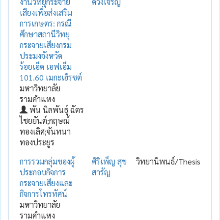
งานวิทยุกระจาย
ด้วงเจริญ
เสียงเพื่อส่งเสริม
การเกษตร: กรณี
ศึกษาสถานีวิทยุ
กระจายเสียงกรม
ประมงจังหวัด
ร้อยเอ็ด เอฟเอ็ม
101.60 เมกะเฮิรซต์
มหาวิทยาลัย
รามคำแหง
พัน นิลพันธุ์ ฉัตร
ไชยยันต์;กฤษณ์
ทองเลิศ;จันทนา
ทองประยูร
การรวมกลุ่มของผู้
ศิริเพ็ญ สุข
วิทยานิพนธ์/Thesis
ประกอบกิจการ
สารัญ
กระจายเสียงและ
กิจการโทรทัศน์
มหาวิทยาลัย
รามคำแหง