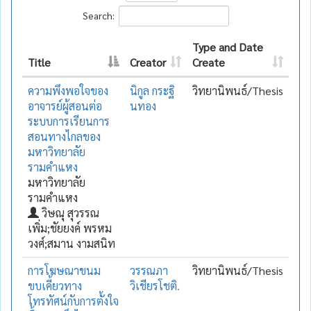
Search:
Type and Date
Title
Creator
Create
ความพึงพอใจของ
นิกูล กระฐิ
วิทยานิพนธ์/Thesis
อาจารย์ผู้สอนต่อ
นทอง
ระบบการเรียนการ
สอนทางไกลของ
มหาวิทยาลัย
รามคำแหง
มหาวิทยาลัย
รามคำแหง
วิษณุ สุวรรณ
เพิ่ม;ชัยยงค์ พรหม
วงศ์;สมาน งามสนิท
การโฆษณาขนม
วรรณภา
วิทยานิพนธ์/Thesis
ขบเคี้ยวทาง
วิเชียรโชติ.
โทรทัศน์กับการตั้งใจ