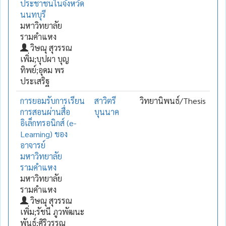
ประชาชนในจังหวัด
นนทบุรี
มหาวิทยาลัย
รามคำแหง
วิษณุ สุวรรณ
เพิ่ม;บุปผา บุญ
ทิพย์;อุดม พร
ประเสริฐ
การยอมรับการเรียน
สาวิตรี
วิทยานิพนธ์/Thesis
การสอนผ่านสื่อ
บุนนาค
อิเล็กทรอนิกส์ (e-
Learning) ของ
อาจารย์
มหาวิทยาลัย
รามคำแหง
มหาวิทยาลัย
รามคำแหง
วิษณุ สุวรรณ
เพิ่ม;รัชนี ภูวพัฒนะ
พันธุ์;ศิริวรรณ