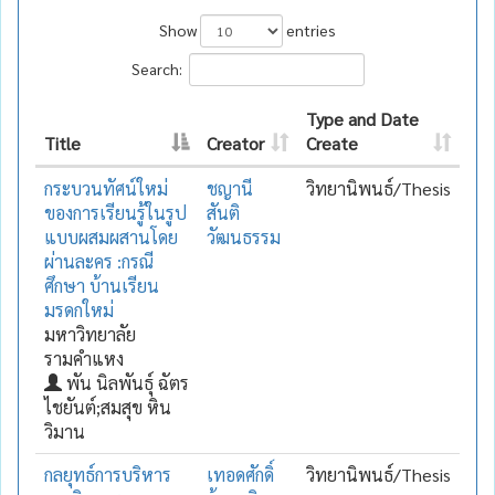
Show
entries
Search:
Type and Date
Title
Creator
Create
กระบวนทัศน์ใหม่
ชญานี
วิทยานิพนธ์/Thesis
ของการเรียนรู้ในรูป
สันติ
แบบผสมผสานโดย
วัฒนธรรม
ผ่านละคร :กรณี
ศึกษา บ้านเรียน
มรดกใหม่
มหาวิทยาลัย
รามคำแหง
พัน นิลพันธุ์ ฉัตร
ไชยันต์;สมสุข หิน
วิมาน
กลยุทธ์การบริหาร
เทอดศักดิ์
วิทยานิพนธ์/Thesis