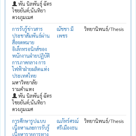
พัน นิลพันธุ์ ฉัตร
ไชยยันต์;นันทิยา
ดวงภุมเมศ
การรับรู้ข่าวสาร
ณัชชา มี
วิทยานิพนธ์/Thesis
ประชาสัมพันธ์ผ่าน
เพชร
สื่อจดหมาย
อิเล็กทรอนิกส์ของ
พนักงานฝ่ายปฏิบัติ
การภาคกลาง การ
ไฟฟ้าฝ่ายผลิตแห่ง
ประเทศไทย
มหาวิทยาลัย
รามคำแหง
พัน นิลพันธุ์ ฉัตร
ไชยยันต์;นันทิยา
ดวงภุมเมศ
การศึกษารูปแบบ
ณภัทร์ศรณ์
วิทยานิพนธ์/Thesis
เนื้อหาและการรับรู้
ศรีเมืองธน
เนื้อหารายการทาง