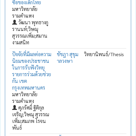
ซื้อของเด็กไทย
มหาวิทยาลัย
รามคำแหง
วัฒนา พุทธางกู
รานนท์;วิษณุ
สุวรรณเพิ่ม;สมาน
งามสนิท
ปัจจัยที่มีผลต่อความ
ชัชฎา สุขุม
วิทยานิพนธ์/Thesis
นิยมของประชาชน
าลวงษา
ในการรับฟังวิทยุ
รายการร่วมด้วยช่วย
กัน เขต
กรุงเทพมหานคร
มหาวิทยาลัย
รามคำแหง
ศุภรัศมิ์ ฐิติกุล
เจริญ;วิษณุ สุวรรณ
เพิ่ม;สมภพ โรจน
พันธ์