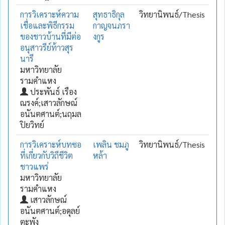
การวิเคราะห์ความ
สุทธาธิกุล
วิทยานิพนธ์/Thesis
เชื่อและพิธีกรรม
กาญจนภรา
ของชาวบ้านที่มีต่อ
งกูร
อนุสาวรีย์ท้าวสุร
นารี
มหาวิทยาลัย
รามคำแหง
ประพันธ์ เรือง
ณรงค์;เสาวลักษณ์
อนันตศานต์;นฤมล
ปิยวิทย์
การวิเคราะห์บทซอ
เพลิน ชมภู
วิทยานิพนธ์/Thesis
ที่เกี่ยวกับวิถีชีวิต
หล้า
ชาวแพร่
มหาวิทยาลัย
รามคำแหง
เสาวลักษณ์
อนันตศานต์;อดุลย์
ตะพัง