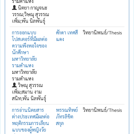
รามคำแหง
นิตยา กาญจนะ
วรรณ;วิษณุ สุวรรณ
เพิ่ม;พัน นิลพันธุ์
การออกแบบ
ศักดา เทศสี
วิทยานิพนธ์/Thesis
โปสเตอร์ที่มีผลต่อ
แดง
ความพึงพอใจของ
นักศึกษา
มหาวิทยาลัย
รามคำแหง
มหาวิทยาลัย
รามคำแหง
วิษณุ สุวรรณ
เพิ่ม;สมาน งาม
สนิท;พัน นิลพันธุ์
การอ่านนิตยสาร
พรรณทิพย์
วิทยานิพนธ์/Thesis
ต่างประเทศมีผลต่อ
ภัทรลิขิต
พฤติกรรมการเลียน
สกุล
แบบของผู้หญิงวัย