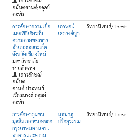
เสาวลักษณ์
อนันตศานต์;อดุลย์
ตะพัง
การศึกษาความเชื่อ
เอกพจน์
วิทยานิพนธ์/Thesis
และพิธีเกี่ยวกับ
เดชวงศ์ญา
ความตายของชาว
อำเภอดอยสะเก็ต
จังหวัดเชีย งใหม่
มหาวิทยาลัย
รามคำแหง
เสาวลักษณ์
อนันต
ศานต์;ประพนธ์
เรืองณรงค์;อดุลย์
ตะพัง
การศึกษาชุมชน
นุชนาฏ
วิทยานิพนธ์/Thesis
มุสลิมเขตหนองจอก
ปริกสุวรรณ
กรุงเทพมหานคร :
อาหารและความ