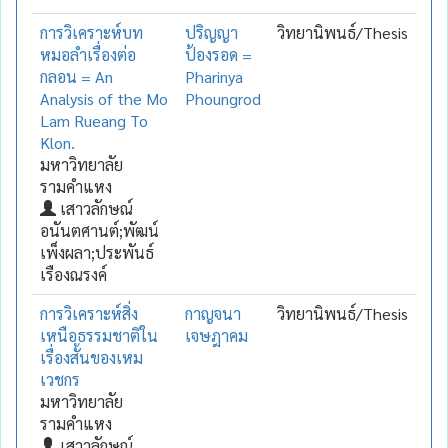
การวิเคราะห์บท
ปริญญา
วิทยานิพนธ์/Thesis
หมอลำเรื่องต่อ
ป้องรอด =
กลอน = An
Pharinya
Analysis of the Mo
Phoungrod
Lam Rueang To
Klon.
มหาวิทยาลัย
รามคำแหง
เสาวลักษณ์
อนันตศานต์;พัฒน์
เพ็งผลา;ประพันธ์
เรืองณรงค์
การวิเคราะห์สิ่ง
กาญจนา
วิทยานิพนธ์/Thesis
เหนือธรรมชาติใน
เจษฎาคม
เรื่องสั้นของเหม
เวชกร
มหาวิทยาลัย
รามคำแหง
เสาวลักษณ์