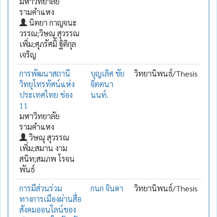
มหาวิทยาลัย
รามคำแหง
นิตยา กาญจนะ
วรรณ;วิษณุ สุวรรณ
เพิ่ม;ศุภรัศมิ์ ฐิติกุล
เจริญ
การพัฒนาสถานี
บุญเลิศ ชัย
วิทยานิพนธ์/Thesis
วิทยุโทรทัศน์แห่ง
จิตตนา
ประเทศไทย ช่อง
นนท์.
11
มหาวิทยาลัย
รามคำแหง
วิษณุ สุวรรณ
เพิ่ม;สมาน งาม
สนิท;สมภพ โรจน
พันธ์
การมีส่วนร่วม
กนก จินดา
วิทยานิพนธ์/Thesis
ทางการเมืองผ่านสื่อ
สังคมออนไลน์ของ