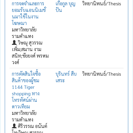
การจดจำและการ
เกื้อกูล บุญ
วิทยานิพนธ์/Thesis
ยอมรับแอนนิเมชั่
ปัน
นมาใช้ในงาน
โฆษณา
มหาวิทยาลัย
รามคำแหง
วิษณุ สุวรรณ
เพิ่ม;สมาน งาม
สนิท;ชัยยงศ์ พรหม
วงศ์
การตัดสินใจซื้อ
บุรินทร์ สืบ
วิทยานิพนธ์/Thesis
สินค้าของผู้ชม
เสระ
1144 Tiger
shopping ทาง
โทรทัศน์ผ่าน
ดาวเทียม
มหาวิทยาลัย
รามคำแหง
ศิริวรรณ อนันต์
โท;วิษณุ สุวรรณ