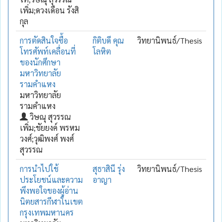
เพิ่ม;ดวงเดือน รังสิ
กุล
การตัดสินใจซื้อ
กิติบดี คุณ
วิทยานิพนธ์/Thesis
โทรศัพท์เคลื่อนที่
โลหิต
ของนักศึกษา
มหาวิทยาลัย
รามคำแหง
มหาวิทยาลัย
รามคำแหง
วิษณุ สุวรรณ
เพิ่ม;ชัยยงค์ พรหม
วงศ์;วุฒิพงศ์ พงศ์
สุวรรณ
การนำไปใช้
สุธาสินี รุ่ง
วิทยานิพนธ์/Thesis
ประโยชน์และความ
อาญา
พึงพอใจของผู้อ่าน
นิตยสารกีฬาในเขต
กรุงเทพมหานคร