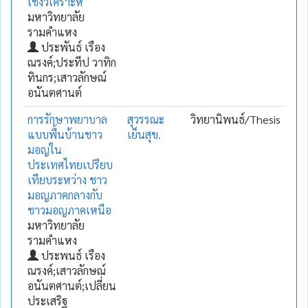
เชิงวิเคราะห์
มหาวิทยาลัย
รามคำแหง
ประพันธ์ เรือง
ณรงค์;ประทีป วาทิก
ทินกร;เสาวลักษณ์
อนันตศานต์
การรักษาพยาบาล
สุวรรณะ
วิทยานิพนธ์/Thesis
แบบพื้นบ้านชาว
เย็นสุข.
มอญใน
ประเทศไทยเปรียบ
เทียบระหว่าง ชาว
มอญภาคกลางกับ
ชาวมอญภาคเหนือ
มหาวิทยาลัย
รามคำแหง
ประพนธ์ เรือง
ณรงค์;เสาวลักษณ์
อนันตศานต์;เปลี่ยน
ประเสริฐ