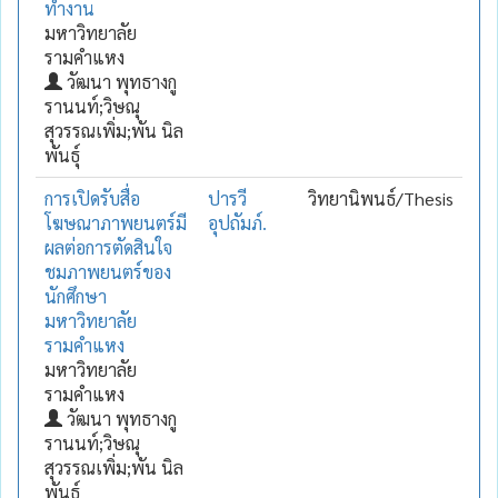
ทำงาน
มหาวิทยาลัย
รามคำแหง
วัฒนา พุทธางกู
รานนท์;วิษณุ
สุวรรณเพิ่ม;พัน นิล
พันธุ์
การเปิดรับสื่อ
ปารวี
วิทยานิพนธ์/Thesis
โฆษณาภาพยนตร์มี
อุปถัมภ์.
ผลต่อการตัดสินใจ
ชมภาพยนตร์ของ
นักศึกษา
มหาวิทยาลัย
รามคำแหง
มหาวิทยาลัย
รามคำแหง
วัฒนา พุทธางกู
รานนท์;วิษณุ
สุวรรณเพิ่ม;พัน นิล
พันธุ์