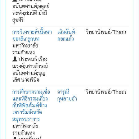
อนันตศานต์;อดุลย์
ตะพัง;สมบัติ มั่งมี
สุขศิริ
การวิเคราะห์เนื้อหา
เฉิดฉันท์
วิทยานิพนธ์/Thesis
ของลิเกลูกบท
ดอกแก้ว
มหาวิทยาลัย
รามคำแหง
ประพนธ์ เรือง
ณรงค์;เสาวลักษณ์
อนันตศานต์;บุญ
เลิศ นาจพินิจ
การศึกษาความเชื่อ
จารุณี
วิทยานิพนธ์/Thesis
และพิธีกรรมเกี่ยว
กุหลาบอ่ำ
กับพิพิธภัณฑ์ช้าง
เอราวัณจังหวัด
สมุทรปราการ
มหาวิทยาลัย
รามคำแหง