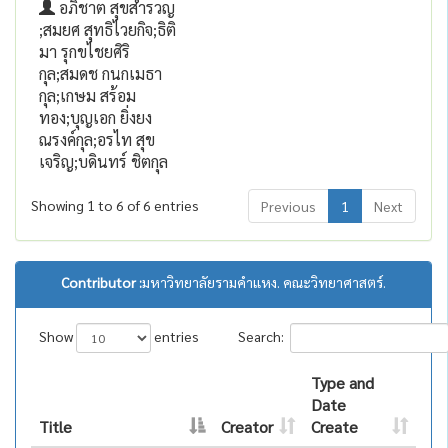
อภิชาต สุขสำรวญ
;สมยศ สุทธิไวยกิจ;ธิติ
มา รุกขไชยศิริ
กุล;สมดช กนกเมธา
กุล;เกษม สร้อม
ทอง;บุญเอก ยิ่งยง
ณรงค์กุล;อรไท สุข
เจริญ;บดินทร์ ชิตกุล
Showing 1 to 6 of 6 entries
Previous
1
Next
Contributor :
มหาวิทยาลัยรามคำแหง. คณะวิทยาศาสตร์.
Show
entries
Search:
Type and
Date
Title
Creator
Create