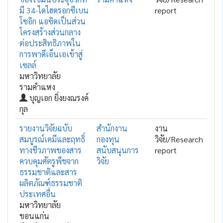
มี 34-ไดไฮดรอกซีเบน
report
โซอิก แอซิดเป็นส่วน
โครงสร้างส่วนกลาง
ต่อประสิทธิภาพใน
การพาดีเอ็นเอเข้าสู่
เซลล์
มหาวิทยาลัย
รามคำแหง
บุญเอก ยิ่งยงณรงค์
กุล
รายงานวิจัยฉบับ
สำนักงาน
งาน
สมบูรณ์เคมีและฤทธิ์
กองทุน
วิจัย/Research
ทางชีวภาพของสาร
สนับสนุนการ
report
ควบคุมศัตรูพืชจาก
วิจัย
ธรรมชาติและสาร
ผลิตภัณฑ์ธรรมชาติ
ประเทศอื่น
มหาวิทยาลัย
ขอนแก่น