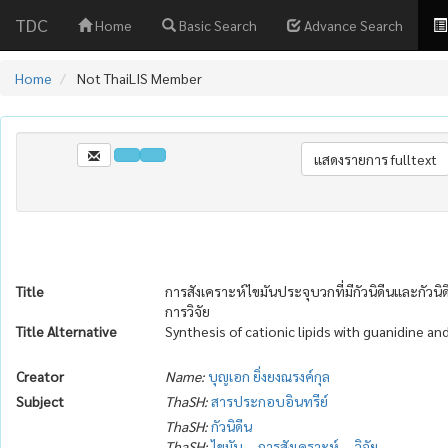
TDC
Home
Basic Search
Advance Search
Home
Not ThaiLIS Member
Title
การสังเคราะห์ไขมันประจุบวกที่มีกัวนิดีนและกัวนิ
การวิจัย
Title Alternative
Synthesis of cationic lipids with guanidine an
Creator
Name:
บุญเอก ยิ่งยงณรงค์กุล
Subject
ThaSH:
สารประกอบอินทรีย์
ThaSH:
กัวนิดีน
ThaSH:
ไขมัน
--
การสังเคราะห์
--
วิจัย