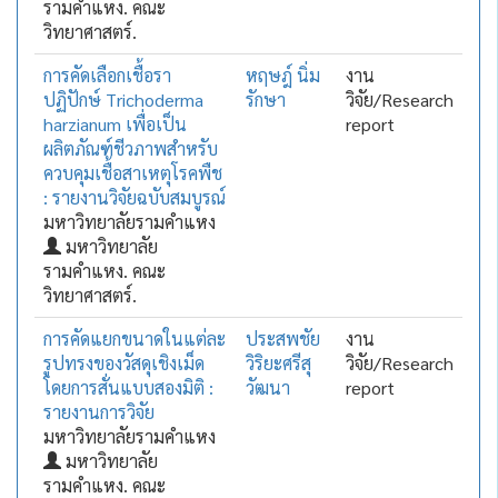
รามคำแหง. คณะ
วิทยาศาสตร์.
การคัดเลือกเชื้อรา
หฤษฎ์ นิ่ม
งาน
ปฏิปักษ์ Trichoderma
รักษา
วิจัย/Research
harzianum เพื่อเป็น
report
ผลิตภัณฑ์ชีวภาพสำหรับ
ควบคุมเชื้อสาเหตุโรคพืช
: รายงานวิจัยฉบับสมบูรณ์
มหาวิทยาลัยรามคำแหง
มหาวิทยาลัย
รามคำแหง. คณะ
วิทยาศาสตร์.
การคัดแยกขนาดในแต่ละ
ประสพชัย
งาน
รูปทรงของวัสดุเชิงเม็ด
วิริยะศรีสุ
วิจัย/Research
โดยการสั่นแบบสองมิติ :
วัฒนา
report
รายงานการวิจัย
มหาวิทยาลัยรามคำแหง
มหาวิทยาลัย
รามคำแหง. คณะ