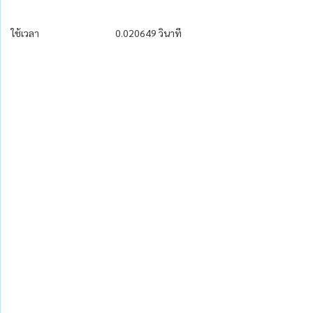
ใช้เวลา
0.020649 วินาที