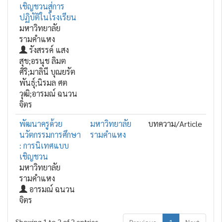
เชิญชวนสู่การ
ปฏิบัติในโรงเรียน
มหาวิทยาลัย
รามคำแหง
รังสรรค์ แสง
สุข;อรนุช ลิมต
ศิริ;มาลินี บุณยรัต
พันธุ์;นิรมล ศต
วุฒิ;อารมณ์ ฉนวน
จิตร
พัฒนาครูด้วย
มหาวิทยาลัย
บทความ/Article
นวัตกรรมการศึกษา
รามคำแหง
: การนิเทศแบบ
เชิญชวน
มหาวิทยาลัย
รามคำแหง
อารมณ์ ฉนวน
จิตร
Showing 1 to 2 of 2 entries