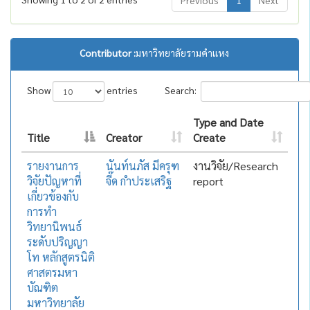
Previous
1
Next
Contributor :
มหาวิทยาลัยรามคำแหง
Show
entries
Search:
Type and Date
Title
Creator
Create
รายงานการ
นันท์นภัส มีครุฑ
งานวิจัย/Research
วิจัยปัญหาที่
จี๊ด กำประเสริฐ
report
เกี่ยวข้องกับ
การทำ
วิทยานิพนธ์
ระดับปริญญา
โท หลักสูตรนิติ
ศาสตรมหา
บัณฑิต
มหาวิทยาลัย