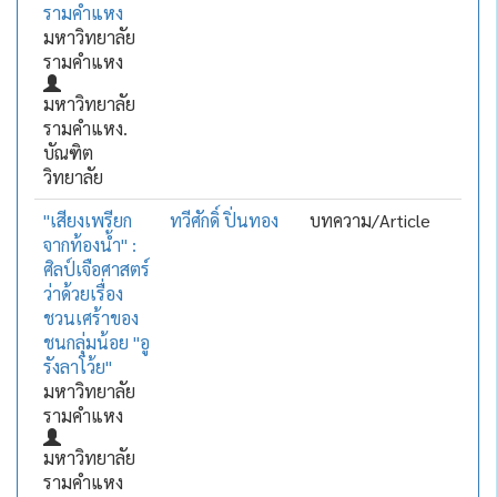
รามคำแหง
มหาวิทยาลัย
รามคำแหง
มหาวิทยาลัย
รามคำแหง.
บัณฑิต
วิทยาลัย
"เสียงเพรียก
ทวีศักดิ์ ปิ่นทอง
บทความ/Article
จากท้องน้ำ" :
ศิลป์เจือศาสตร์
ว่าด้วยเรื่อง
ชวนเศร้าของ
ชนกลุ่มน้อย "อู
รังลาโว้ย"
มหาวิทยาลัย
รามคำแหง
มหาวิทยาลัย
รามคำแหง