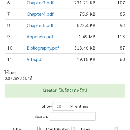
6
Chapter3.pdf
231.21 KB
107
7
Chapter4.pdf
75.9 KB
85
8
Chapter5.pdf
522.4 KB
93
9
Appendix.pdf
1.49 MB
113
10
Bibliography.pdf
313.46 KB
87
11
Vita.pdf
19.15 KB
60
ใช้เวลา
0.072698 วินาที
Creator :
ปิยฉัตร เทพรัตน์.
Show
entries
Search:
Title
Contributor
Type