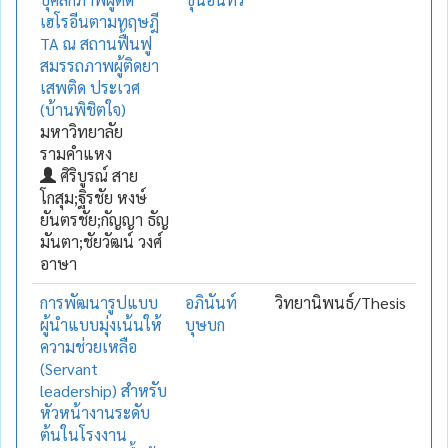
เฮโรอีนตามทฤษฎี
TA ณ สถานฟื้นฟู
สมรรถภาพผู้ติดยา
เสพติด ประเวศ
(บ้านพิชิตใจ)
มหาวิทยาลัย
รามคำแหง
ศิริบูรณ์ สาย
โกสุม;ฐิรชัย หงษ์
ยันตรชัย;กัญญา ธัญ
มันตา;ชัยวัฒน์ วงศ์
อาษา
การพัฒนารูปแบบ
อภินันท์
วิทยานิพนธ์/Thesis
ผู้นำแบบมุ่งเน้นให้
บุษบก
ความช่วยเหลือ
(Servant
leadership) สำหรับ
หัวหน้างานระดับ
ต้นในโรงงาน