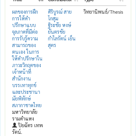
ผลของการฝึก
ศิริบูรณ์ สาย
วิทยานิพนธ์/Thesis
การให้คำ
โกสุม
ปรึกษาแบบ
ฐิระชัย หงษ์
จุลภาคที่มีต่อ
ยันตรชัย
การรับรู้ความ
กำไลรัตน์ เย็น
สามารถของ
สุตร
ตนเอง ในการ
ให้คำปรึกษาใน
ภาวะวิกฤตของ
เจ้าหน้าที่
สำนักงาน
บรรเทาทุกข์
และประชานา
มัยพิทักษ์
สภากาชาดไทย
มหาวิทยาลัย
รามคำแหง
ปิยฉัตร เทพ
รัตน์.