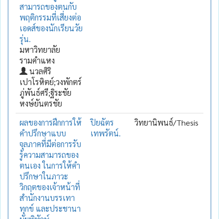
สามารถของตนกับ
พฤติกรรมที่เสี่ยงต่อ
เอดส์ของนักเรียนวัย
รุ่น.
มหาวิทยาลัย
รามคำแหง
นวลศิริ
เปาโรหิตย์;วงพักตร์
ภู่พันธ์ศรี;ฐิระชัย
หงษ์ยันตรชัย
ผลของการฝึกการให้
ปิยฉัตร
วิทยานิพนธ์/Thesis
คำปรึกษาแบบ
เทพรัตน์.
จุลภาคที่มีต่อการรับ
รู้ความสามารถของ
ตนเอง ในการให้คำ
ปรึกษาในภาวะ
วิกฤตของเจ้าหน้าที่
สำนักงานบรรเทา
ทุกข์ และประชานา