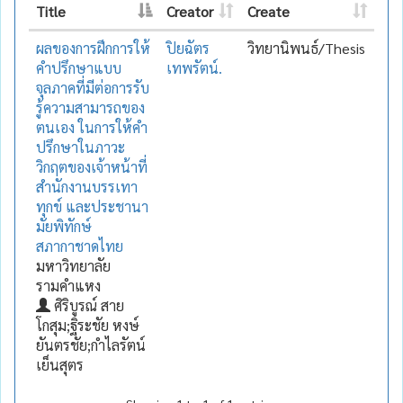
Title
Creator
Create
ผลของการฝึกการให้
ปิยฉัตร
วิทยานิพนธ์/Thesis
คำปรึกษาแบบ
เทพรัตน์.
จุลภาคที่มีต่อการรับ
รู้ความสามารถของ
ตนเอง ในการให้คำ
ปรึกษาในภาวะ
วิกฤตของเจ้าหน้าที่
สำนักงานบรรเทา
ทุกข์ และประชานา
มัยพิทักษ์
สภากาชาดไทย
มหาวิทยาลัย
รามคำแหง
ศิริบูรณ์ สาย
โกสุม;ฐิระชัย หงษ์
ยันตรชัย;กำไลรัตน์
เย็นสุตร