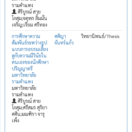
รามคำแหง
ศิริบูรณ์ สาย
โกสุม;จตุพร ลิ้มมั่น
เจริญ;เรียม ศรีทอง
การศึกษาความ
ศศิญา
วิทยานิพนธ์/Thesis
สัมพันธ์ระหว่างรูป
จันทร์แก้ว
แบบการอบรมเลี้ยง
ดูกับความมีวินัยใน
ตนเองของนักศึกษา
ปริญญาตรี
มหาวิทยาลัย
รามคำแหง
มหาวิทยาลัย
รามคำแหง
ศิริบูรณ์ สาย
โกสุม;ศรีสมร สุริยา
ศศิน;มณฑิรา จารุ
เพ็ง