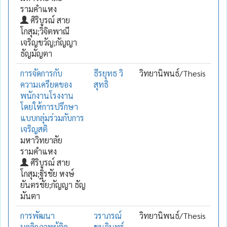
รามคำแหง
ศิริบูรณ์ สาย
โกสุม;วิจิตพาณี
เจริญขวัญ;กัญญา
ธัญมัญตา
การจัดการกับ
ธีรยุทธ วิ
วิทยานิพนธ์/Thesis
ความเครียดของ
สุทธิ
พนักงานโรงงาน
โดยให้การปรึกษา
แบบกลุ่มร่วมกับการ
เจริญสติ
มหาวิทยาลัย
รามคำแหง
ศิริบูรณ์ สาย
โกสุม;ฐิรชัย หงษ์
ยันตรชัย;กัญญา ธัญ
มันตา
การพัฒนา
วราภรณ์
วิทยานิพนธ์/Thesis
บุคลิกภาพผู้ติด
ขุนอินทร์