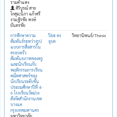
รามคำแหง
ศิริบูรณ์ สาย
โกสุม;นิภา แก้วศรี
งาม;ฐิรชัย หงษ์
ยันตรชัย
การศึกษาความ
ปิยะ คง
วิทยานิพนธ์/Thesis
สัมพันธ์ระหว่างรูป
อุบล
แบบการสื่อสารใน
ครอบครัว
สัมพันธภาพของครู
และนักเรียนกับ
พฤติกรรมการเรียน
คณิตศาสตร์ของ
นักเรียนระดับชั้น
ประถมศึกษาปีที่ 4-
6 โรงเรียนวัดม่วง
สังกัดสำนักงานเขต
บางแค
กรุงเทพมหานคร
มหาวิทยาลัย