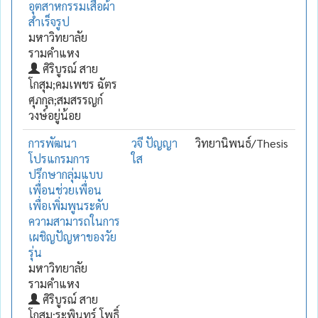
อุตสาหกรรมเสื้อผ้า
สำเร็จรูป
มหาวิทยาลัย
รามคำแหง
ศิริบูรณ์ สาย
โกสุม;คมเพชร ฉัตร
ศุภกุล;สมสรรญก์
วงษ์อยู่น้อย
การพัฒนา
วจี ปัญญา
วิทยานิพนธ์/Thesis
โปรแกรมการ
ใส
ปรึกษากลุ่มแบบ
เพื่อนช่วยเพื่อน
เพื่อเพิ่มพูนระดับ
ความสามารถในการ
เผชิญปัญหาของวัย
รุ่น
มหาวิทยาลัย
รามคำแหง
ศิริบูรณ์ สาย
โกสุม;ระพินทร์ โพธิ์