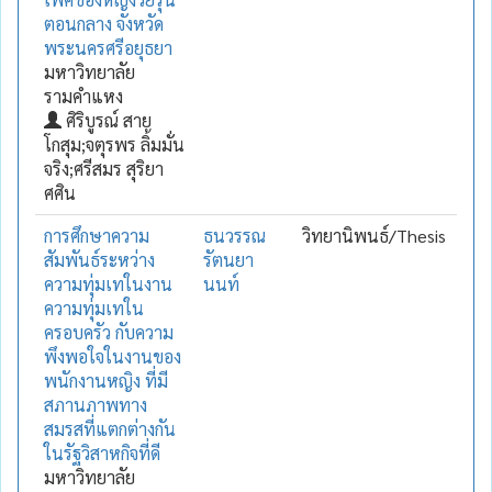
ตอนกลาง จังหวัด
พระนครศรีอยุธยา
มหาวิทยาลัย
รามคำแหง
ศิริบูรณ์ สาย
โกสุม;จตุรพร ลิ้มมั่น
จริง;ศรีสมร สุริยา
ศศิน
การศึกษาความ
ธนวรรณ
วิทยานิพนธ์/Thesis
สัมพันธ์ระหว่าง
รัตนยา
ความทุ่มเทในงาน
นนท์
ความทุ่มเทใน
ครอบครัว กับความ
พึงพอใจในงานของ
พนักงานหญิง ที่มี
สภานภาพทาง
สมรสที่แตกต่างกัน
ในรัฐวิสาหกิจที่ดี
มหาวิทยาลัย