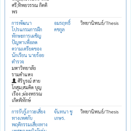
ศรี;ทิพยวรรณ กิตติ
พร
การพัฒนา
อมรฤทธิ์
วิทยานิพนธ์/Thesis
โปรแกรมการฝึก
คชกูล
ทักษะการเผชิญ
ปัญหาเพื่อลด
ความเครียดของ
นักเรียน นายร้อย
ตำรวจ
มหาวิทยาลัย
รามคำแหง
ศิริบูรณ์ สาย
โกสุม;สมคิด บุญ
เรือง ;ผ่องพรรณ
เกิดพิทักษ์
การรับรู้ภาวะเสี่ยง
จันทนา ชู
วิทยานิพนธ์/Thesis
ทางเพศกับ
เกษร.
พฤติกรรมเสี่ยงทาง
เพศของหญิงวัยรุ่น