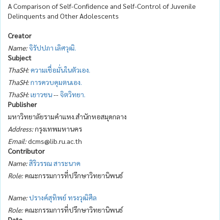
A Comparison of Self-Confidence and Self-Control of Juvenile
Delinquents and Other Adolescents
Creator
Name:
จิรัปปภา เลิศวุฒิ.
Subject
ThaSH:
ความเชื่อมั่นในตัวเอง.
ThaSH:
การควบคุมตนเอง.
ThaSH:
เยาวชน
--
จิตวิทยา.
Publisher
มหาวิทยาลัยรามคำแหง.สำนักหอสมุดกลาง
Address:
กรุงเทพมหานคร
Email:
dcms@lib.ru.ac.th
Contributor
Name:
สิริวรรณ สาระนาค
Role:
คณะกรรมการที่ปรึกษาวิทยานิพนธ์
Name:
ปรางค์สุทิพย์ ทรงวุฒิศีล
Role:
คณะกรรมการที่ปรึกษาวิทยานิพนธ์
Date