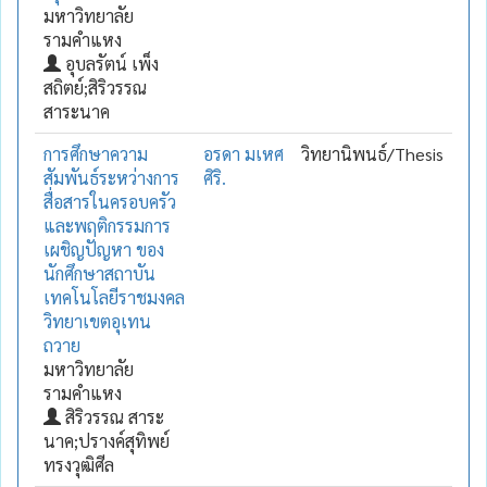
มหาวิทยาลัย
รามคำแหง
อุบลรัตน์ เพ็ง
สถิตย์;สิริวรรณ
สาระนาค
การศึกษาความ
อรดา มเหศ
วิทยานิพนธ์/Thesis
สัมพันธ์ระหว่างการ
ศิริ.
สื่อสารในครอบครัว
และพฤติกรรมการ
เผชิญปัญหา ของ
นักศึกษาสถาบัน
เทคโนโลยีราชมงคล
วิทยาเขตอุเทน
ถวาย
มหาวิทยาลัย
รามคำแหง
สิริวรรณ สาระ
นาค;ปรางค์สุทิพย์
ทรงวุฒิศีล