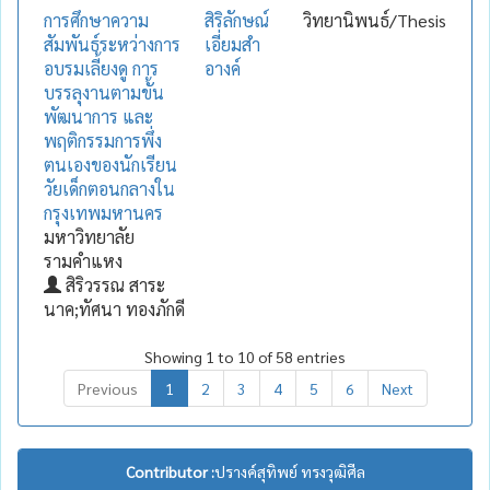
การศึกษาความ
สิริลักษณ์
วิทยานิพนธ์/Thesis
สัมพันธ์ระหว่างการ
เอี่ยมสำ
อบรมเลี้ยงดู การ
อางค์
บรรลุงานตามขั้น
พัฒนาการ และ
พฤติกรรมการพึ่ง
ตนเองของนักเรียน
วัยเด็กตอนกลางใน
กรุงเทพมหานคร
มหาวิทยาลัย
รามคำแหง
สิริวรรณ สาระ
นาค;ทัศนา ทองภักดี
Showing 1 to 10 of 58 entries
Previous
1
2
3
4
5
6
Next
Contributor :
ปรางค์สุทิพย์ ทรงวุฒิศีล