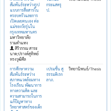
สัมพันธ์ระหว่างรูป
กระแสครุ
แบบการสื่อสารใน
ป.
ครอบครัวและการ
เปิดเผยตนเอง ต่อ
แม่ของวัยรุ่นใน
กรุงเทพมหานคร
มหาวิทยาลัย
รามคำแหง
สิริวรรณ สาระ
นาด;ปรางค์สุทิพย์
ทรงวุฒิศีล
การศึกษาความ
เปรมชื่น สุ
วิทยานิพนธ์/Thesis
สัมพันธ์ระหว่าง
ธรรมดิเรก
สภาพแวดล้อมทาง
ลาภ.
โรงเรียน พัฒนาการ
ทางความคิด และ
ความสามารถในการ
แก้ปัญหาทาง
วิทยาศาสตร์ของเด็ก