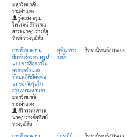
มหาวิทยาลัย
รามคำแหง
รุ่งแสง อรุณ
ไพโรจน์;สิริวรรณ
สาระนาค;ปรางค์สุ
ทิพย์ ทรงวุฒิศีล
การศึกษาความ
ยุพิน พวง
วิทยานิพนธ์/Thesis
สัมพันธ์ระหว่างรูป
ระย้า
แบบการสื่อสารใน
ครอบครัว และ
ทัศนคติที่มีต่อพ่อ
แม่ของวัยรุ่นใน
กรุงเทพมหานคร
มหาวิทยาลัย
รามคำแหง
สิริวรรณ สาระ
นาค;ปรางค์สุทิพย์
ทรงวุฒิศีล
การศึกษาความ
วันทนีย์
วิทยานิพนธ์/Thesis