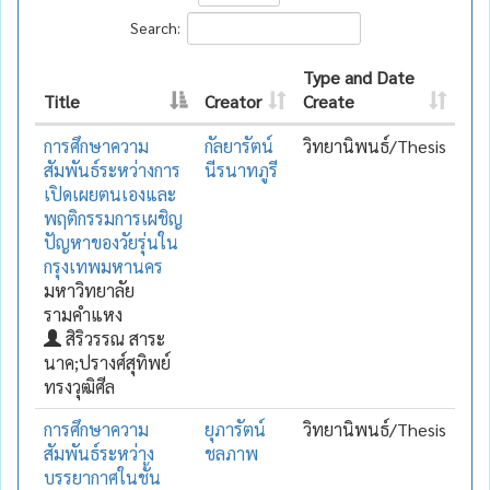
Search:
Type and Date
Title
Creator
Create
การศึกษาความ
กัลยารัตน์
วิทยานิพนธ์/Thesis
สัมพันธ์ระหว่างการ
นีรนาทภูรี
เปิดเผยตนเองและ
พฤติกรรมการเผชิญ
ปัญหาของวัยรุ่นใน
กรุงเทพมหานคร
มหาวิทยาลัย
รามคำแหง
สิริวรรณ สาระ
นาค;ปรางศ์สุทิพย์
ทรงวุฒิศีล
การศึกษาความ
ยุภารัตน์
วิทยานิพนธ์/Thesis
สัมพันธ์ระหว่าง
ชลภาพ
บรรยากาศในชั้น