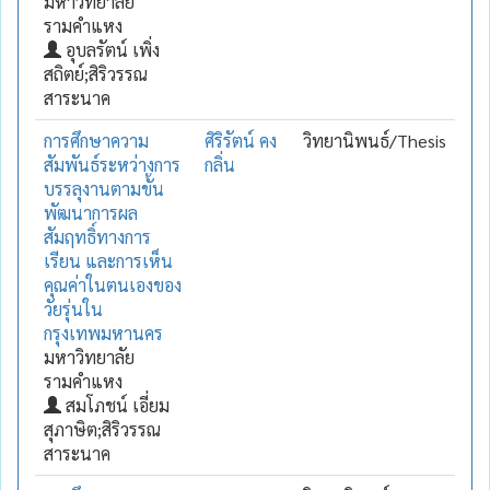
มหาวิทยาลัย
รามคำแหง
อุบลรัตน์ เพิ่ง
สถิตย์;สิริวรรณ
สาระนาค
การศึกษาความ
ศิริรัตน์ คง
วิทยานิพนธ์/Thesis
สัมพันธ์ระหว่างการ
กลิ่น
บรรลุงานตามขั้น
พัฒนาการผล
สัมฤทธิ์ทางการ
เรียน และการเห็น
คุณค่าในตนเองของ
วัยรุ่นใน
กรุงเทพมหานคร
มหาวิทยาลัย
รามคำแหง
สมโภชน์ เอี่ยม
สุภาษิต;สิริวรรณ
สาระนาค