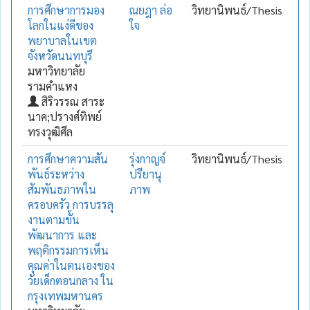
การศึกษาการมอง
ณยฎา ล่อ
วิทยานิพนธ์/Thesis
โลกในแง่ดีของ
ใจ
พยาบาลในเขต
จังหวัดนนทบุรี
มหาวิทยาลัย
รามคำแหง
สิริวรรณ สาระ
นาค;ปรางศ์ทิพย์
ทรงวุฒิศีล
การศึกษาความสัน
รุ่งกาญจ์
วิทยานิพนธ์/Thesis
พันธ์ระหว่าง
ปรียานุ
สัมพันธภาพใน
ภาพ
ครอบครัว การบรรลุ
งานตามขั้น
พัฒนาการ และ
พฤติกรรมการเห็น
คุณค่าในตนเองของ
วัยเด็กตอนกลาง ใน
กรุงเทพมหานคร