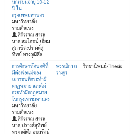
นักเรียนอายุ 10-12
ปี ใน
กรุงเทพมหานคร
มหาวิทยาลัย
รามคำแหง
สิริวรรณ สาระ
นาค;สมโภชน์ เอี่ยม
สุภาษิต;ปรางค์สุ
ทิพย์ ทรงวุฒิศีล
การศึกษาทัศนคติที่
พรรณิกา ล
วิทยานิพนธ์/Thesis
มีต่อพ่อแม่ของ
วางกูร
เยาวชนที่กระทำผิ
ดกฏหมาย และไม่
กระทำผิดกฏหมาย
ในกรุงเทพมหานคร
มหาวิทยาลัย
รามคำแหง
สิริวรรณ สาระ
นาค;ปรางค์สุทิพย์
ทรงวุฒิศีล;อุบลรัตน์