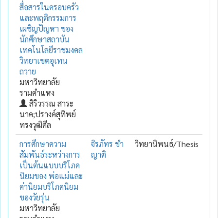
สื่อสารในครอบครัว
และพฤติกรรมการ
เผชิญปัญหา ของ
นักศึกษาสถาบัน
เทคโนโลยีราชมงคล
วิทยาเขตอุเทน
ถวาย
มหาวิทยาลัย
รามคำแหง
สิริวรรณ สาระ
นาค;ปรางค์สุทิพย์
ทรงวุฒิศีล
การศึกษาความ
จิรภัทร ขำ
วิทยานิพนธ์/Thesis
สัมพันธ์ระหว่างการ
ญาติ
เป็นต้นแบบบริโภค
นิยมของ พ่อแม่และ
ค่านิยมบริโภคนิยม
ของวัยรุ่น
มหาวิทยาลัย