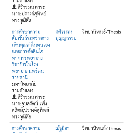
รามคำแหง
สิริวรรณ สาระ
นาค;ปรางค์สุทิพย์
ทรงวุฒิศีล
การศึกษาความ
ศศิวรรณ
วิทยานิพนธ์/Thesis
สัมพันธ์ระหว่างการ
บุญญธรรม
เห็นคุณค่าในตนเอง
และการตัดสินใจ
ทางการพยาบาล
วิชาชีพในโรง
พยาบาลนพรัตน
ราชธานี
มหาวิทยาลัย
รามคำแหง
สิริวรรณ สาระ
นาค;อุบลรัตน์ เพ็ง
สถิตย์;ปรางค์สุทิพย์
ทรงวุฒิศีล
การศึกษาความ
ณัฐธิดา
วิทยานิพนธ์/Thesis