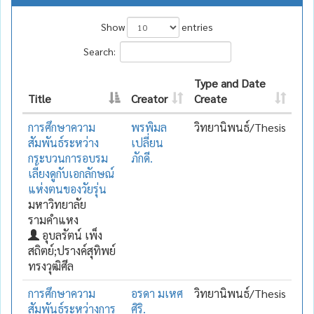
Show
entries
Search:
Type and Date
Title
Creator
Create
การศึกษาความ
พรพิมล
วิทยานิพนธ์/Thesis
สัมพันธ์ระหว่าง
เปลี่ยน
กระบวนการอบรม
ภักดี.
เลี้ยงดูกับเอกลักษณ์
แห่งตนของวัยรุ่น
มหาวิทยาลัย
รามคำแหง
อุบลรัตน์ เพ็ง
สถิตย์;ปรางค์สุทิพย์
ทรงวุฒิศีล
การศึกษาความ
อรดา มเหศ
วิทยานิพนธ์/Thesis
สัมพันธ์ระหว่างการ
ศิริ.