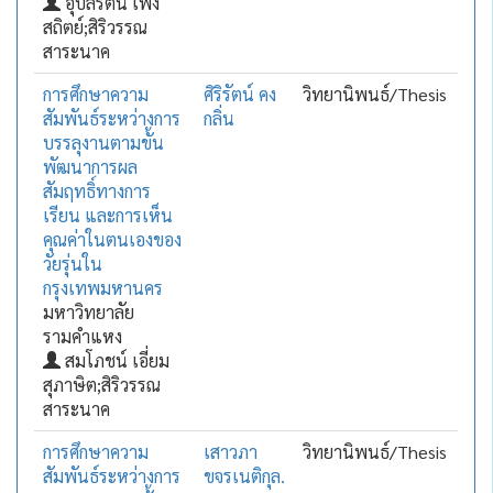
อุบลรัตน์ เพิ่ง
สถิตย์;สิริวรรณ
สาระนาค
การศึกษาความ
ศิริรัตน์ คง
วิทยานิพนธ์/Thesis
สัมพันธ์ระหว่างการ
กลิ่น
บรรลุงานตามขั้น
พัฒนาการผล
สัมฤทธิ์ทางการ
เรียน และการเห็น
คุณค่าในตนเองของ
วัยรุ่นใน
กรุงเทพมหานคร
มหาวิทยาลัย
รามคำแหง
สมโภชน์ เอี่ยม
สุภาษิต;สิริวรรณ
สาระนาค
การศึกษาความ
เสาวภา
วิทยานิพนธ์/Thesis
สัมพันธ์ระหว่างการ
ขจรเนติกุล.