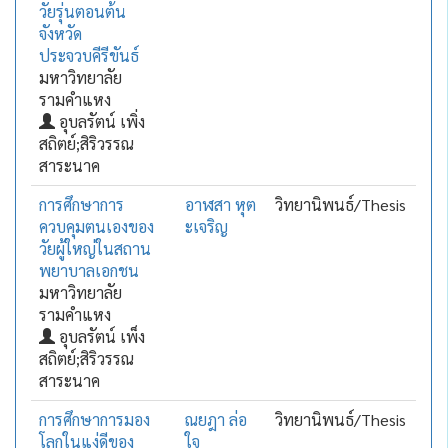
วัยรุ่นตอนต้น
จังหวัด
ประจวบคีรีขันธ์
มหาวิทยาลัย
รามคำแหง
อุบลรัตน์ เพิ่ง
สถิตย์;สิริวรรณ
สาระนาค
การศึกษาการ
อาฬสา หุต
วิทยานิพนธ์/Thesis
ควบคุมตนเองของ
ะเจริญ
วัยผู้ใหญ่ในสถาน
พยาบาลเอกชน
มหาวิทยาลัย
รามคำแหง
อุบลรัตน์ เพ็ง
สถิตย์;สิริวรรณ
สาระนาค
การศึกษาการมอง
ณยฎา ล่อ
วิทยานิพนธ์/Thesis
โลกในแง่ดีของ
ใจ