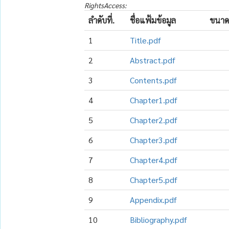
RightsAccess:
ลำดับที่.
ชื่อแฟ้มข้อมูล
ขนาด
1
Title.pdf
2
Abstract.pdf
3
Contents.pdf
4
Chapter1.pdf
5
Chapter2.pdf
6
Chapter3.pdf
7
Chapter4.pdf
8
Chapter5.pdf
9
Appendix.pdf
10
Bibliography.pdf