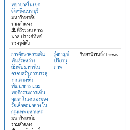
พยาบาลในเขต
จังหวัดนนทบุรี
มหาวิทยาลัย
รามคำแหง
สิริวรรณ สาระ
นาค;ปรางศ์ทิพย์
ทรงวุฒิศีล
การศึกษาความสัน
รุ่งกาญจ์
วิทยานิพนธ์/Thesis
พันธ์ระหว่าง
ปรียานุ
สัมพันธภาพใน
ภาพ
ครอบครัว การบรรลุ
งานตามขั้น
พัฒนาการ และ
พฤติกรรมการเห็น
คุณค่าในตนเองของ
วัยเด็กตอนกลาง ใน
กรุงเทพมหานคร
มหาวิทยาลัย
รามคำแหง