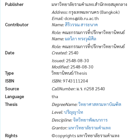
Publisher
มหาวิทยาลัยรามคำแหง.สำนักหอสมุดกลาง
Address:
กรุงเทพมหานคร (Bangkok)
Email:
dcms@lib.ru.ac.th
Contributor
Name:
สิริวรรณ สาระนาค
Role:
คณะกรรมการที่ปรึกษาวิทยานิพนธ์
Name:
มลวิภา ทรงวุฒิศีล
Role:
คณะกรรมการที่ปรึกษาวิทยานิพนธ์
Date
Created:
2540
Issued:
2548-08-30
Modified:
2548-08-30
Type
วิทยานิพนธ์/Thesis
ISBN
ISBN:
9743111204
Source
CallNumber:
ม.ร. ก258 2540
Language
tha
Thesis
DegreeName:
วิทยาศาสตรมหาบัณฑิต
Level:
ปริญญาโท
Descipline:
จิตวิทยาพัฒนาการ
Grantor:
มหาวิทยาลัยรามคำแหง
Rights
©copyrights มหาวิทยาลัยรามคำแหง