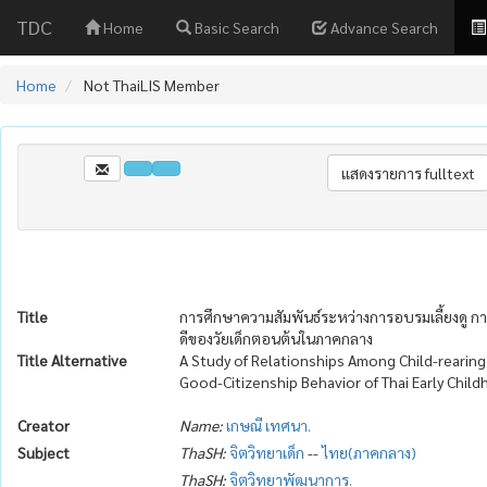
TDC
Home
Basic Search
Advance Search
Home
Not ThaiLIS Member
Title
การศึกษาความสัมพันธ์ระหว่างการอบรมเลี้ยงดู 
ดีของวัยเด็กตอนต้นในภาคกลาง
Title Alternative
A Study of Relationships Among Child-rearing
Good-Citizenship Behavior of Thai Early Childh
Creator
Name:
เกษณี เทศนา.
Subject
ThaSH:
จิตวิทยาเด็ก
--
ไทย(ภาคกลาง)
ThaSH:
จิตวิทยาพัฒนาการ.