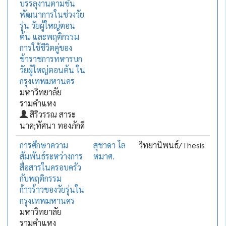
บรรลุงานตามขั้น
พัฒนาการในช่วงวัย
รุ่น วัยผู้ใหญ่ตอน
ต้น และพฤติกรรม
การใช้ชีวิตคู่ของ
ข้าราชการทหารบก
วัยผู้ใหญ่ตอนต้น ใน
กรุงเทพมหานคร
มหาวิทยาลัย
รามคำแหง
สิริวรรณ สาระ
นาค;ทัศนา ทองภักดี
การศึกษาความ
สุชาดา โล
วิทยานิพนธ์/Thesis
สัมพันธ์ระหว่างการ
หมาศ.
สื่อสารในครอบครัว
กับพฤติกรรม
ก้าวร้าวของวัยรุ่นใน
กรุงเทพมหานคร
มหาวิทยาลัย
รามคำแหง