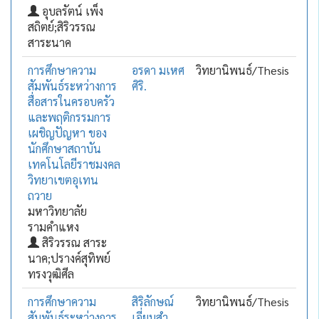
อุบลรัตน์ เพ็ง
สถิตย์;สิริวรรณ
สาระนาค
การศึกษาความ
อรดา มเหศ
วิทยานิพนธ์/Thesis
สัมพันธ์ระหว่างการ
ศิริ.
สื่อสารในครอบครัว
และพฤติกรรมการ
เผชิญปัญหา ของ
นักศึกษาสถาบัน
เทคโนโลยีราชมงคล
วิทยาเขตอุเทน
ถวาย
มหาวิทยาลัย
รามคำแหง
สิริวรรณ สาระ
นาค;ปรางค์สุทิพย์
ทรงวุฒิศีล
การศึกษาความ
สิริลักษณ์
วิทยานิพนธ์/Thesis
สัมพันธ์ระหว่างการ
เอี่ยมสำ