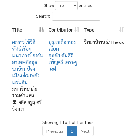
Show
entries
Search:
Title
Contributor
Type
ผลการใช้วีดิ
บุญเหลือ ทอง
วิทยานิพนธ์/Thesis
ทัศน์เรื่อง
เอี่ยม
แนวทางป้องกัน
ศุภชัย ตันศิริ
ยาเสพติดชุด
เพ็ญศรี เศรษฐ
ปกบ้านป้อง
วงศ์
เมือง ด้วยพลัง
แผ่นดิน
มหาวิทยาลัย
รามคำแหง
อลิส จรูญศรี
วัฒนา
Showing 1 to 1 of 1 entries
Previous
1
Next