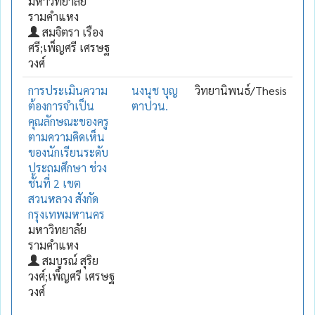
มหาวิทยาลัย
รามคำแหง
สมจิตรา เรือง
ศรี;เพ็ญศรี เศรษฐ
วงศ์
การประเมินความ
นงนุช บุญ
วิทยานิพนธ์/Thesis
ต้องการจำเป็น
ตาปวน.
คุณลักษณะของครู
ตามความคิดเห็น
ของนักเรียนระดับ
ประถมศึกษา ช่วง
ชั้นที่ 2 เขต
สวนหลวง สังกัด
กรุงเทพมหานคร
มหาวิทยาลัย
รามคำแหง
สมบูรณ์ สุริย
วงศ์;เพ็ญศรี เศรษฐ
วงศ์