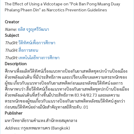
The Effect of Using a Vidcotape on "Pok Ban Pong Muang Duay
Phalang Phaen Din" as Narcotics Prevention Guidelines
Creator
Name:
อลิส จรูญศรีวัฒนา
Subject
ThaSH:
วีดิทัศน์เพื่อการศึกษา
ThaSH:
สื่อการสอน
ThaSH:
เทคโนโลยีทางการศึกษา
Description
ศึกษาเพื่อผลิตวีดิทัศน์เรื่องแนวทางป้องกันยาเสพติดชุดปกบ้านป้องเมือง
ด้วยพลังแผ่นดิน ที่มีประสิทธิภาพ และเปรียบเทียบผลความตระหนักของ
ผู้ชม เกี่ยวกับแนวทางป้องกันยาเสพติดก่อนและหลังชมวีดิทัศน์ ผลการ
ศึกษาพบว่า สื่อวีดิทัศน์เรื่องแนวทางป้องกันยาเสพติดชุดปกบ้านป้องเมือง
ด้วยพลังแผ่นดินที่สร้างขึ้นมีประสิทธิภาพ 83.94/82.73 และผลความ
ตระหนักของผู้ชมเกี่ยวกับแนวางป้องกันยาเสพติดหลังชมวีดิทัศน์ สูงกว่า
ก่อนชมวีดิทัศน์อย่างมีนัยสำคัญทางสถิติระดับ .01
Publisher
มหาวิทยาลัยรามคำแหง.สำนักหอสมุดกลาง
Address:
กรุงเทพมหานคร (Bangkok)