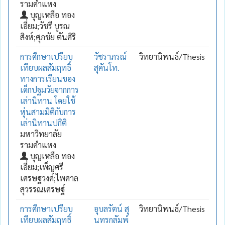
รามคำแหง
บุญเหลือ ทอง
เอี่ยม;วัชรี บูรณ
สิงห์;ศุภชัย ตันศิริ
การศึกษาเปรียบ
วัชราภรณ์
วิทยานิพนธ์/Thesis
เทียบผลสัมฤทธิ์
สุคันโท.
ทางการเรียนของ
เด็กปฐมวัยจากการ
เล่านิทาน โดยใช้
หุ่นสามมิติกับการ
เล่านิทานปกิติ
มหาวิทยาลัย
รามคำแหง
บุญเหลือ ทอง
เอี่ยม;เพ็ญศรี
เศรษฐวงศ์;ไพศาล
สุวรรณเศรษฐ์
การศึกษาเปรียบ
อุบลรัตน์ สุ
วิทยานิพนธ์/Thesis
เทียบผลสัมฤทธิ์
นทรกลัมพ์