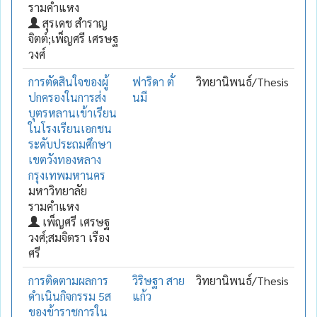
รามคำแหง
สุรเดช สำราญ
จิตต์;เพ็ญศรี เศรษฐ
วงศ์
การตัดสินใจของผู้
ฟาริดา ตั่
วิทยานิพนธ์/Thesis
ปกครองในการส่ง
นมี
บุตรหลานเข้าเรียน
ในโรงเรียนเอกชน
ระดับประถมศึกษา
เขตวังทองหลาง
กรุงเทพมหานคร
มหาวิทยาลัย
รามคำแหง
เพ็ญศรี เศรษฐ
วงศ์;สมจิตรา เรือง
ศรี
การติดตามผลการ
วิริษฐา สาย
วิทยานิพนธ์/Thesis
ดำเนินกิจกรรม 5ส
แก้ว
ของข้าราชการใน