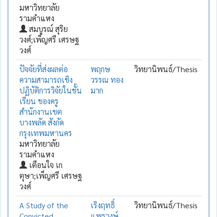
มหาวิทยาลัย
รามคำแหง
สมบูรณ์ สุริย
วงศ์;เพ็ญศรี เศรษฐ
วงศ์
ปัจจัยที่ส่งผลต่อ
พฤกษ
วิทยานิพนธ์/Thesis
ความสามารถเชิง
วรรณ ทอง
ปฏิบัติการวิจัยในชั้น
มาก
เรียน ของครู
สำนักงานเขต
บางพลัด สังกัด
กรุงเทพมหานคร
มหาวิทยาลัย
รามคำแหง
เตือนใจ เก
ตุษา;เพ็ญศรี เศรษฐ
วงศ์
A Study of the
เริงฤทธิ์
วิทยานิพนธ์/Thesis
Convicted
แพรวงษ์