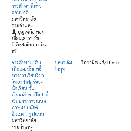
การศึกษากับการ
สอนปกติ
มหาวิทยาลัย
รามคำแหง
บุญเหลือ ทอง
เอี่ยม;ดารา รัช
นิวัต;สมจิตรา เรือง
ศรี
การศึกษาเปรียบ
บุหงา ลิม
วิทยานิพนธ์/Thesis
เทียบผลสัมฤทธิ์
โกมุท
ทางการเรียนวิชา
วิทยาศาสตร์ของ
นักเรียน ชั้น
มัธยมศึกษาปีที่ 1 ที่
เรียนจากการเสนอ
ภาพแบบมัลติ
อิมเมจ 2 รูปแบบ
มหาวิทยาลัย
รามคำแหง