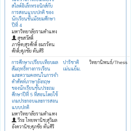
สไลด์อิเล็กทรอนิกส์กับ
การสอนแบบปกติ ของ
นักเรียนชั้นมัธยมศึกษา
ปีที่ 4
มหาวิทยาลัยรามคำแหง
สุขสวัสดิ์
ภาษิต;สุรศักดิ์ อมรรัตน
ศักดิ์;ศุภชัย ตันศิริ
การศึกษาเปรียบเทียบผล
ปาริชาติ
วิทยานิพนธ์/Thesis
สัมฤทธิ์ทางการเรียน
เม่นแย้ม.
และความคงทนในการจำ
คำศัพท์ภาษาอังกฤษ
ของนักเรียนชั้นประถม
ศึกษาปีที่ 5 ที่สอนโดยใช้
เกมประกอบและการสอน
แบบปกติ
มหาวิทยาลัยรามคำแหง
วีระ ไทยพานิช;สุวิมล
อังควานิช;ศุภชัย ตันศิริ