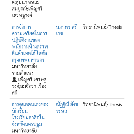
ศ์;สุมนา จรณะ
สมบูรณ์;เพ็ญศรี
เศรษฐวงศ์
การจัดการ
นภาพร ศรี
วิทยานิพนธ์/Thesis
ความเครียดในการ
เวช.
ปฎิบัติงานของ
พนักงานห้างสรรพ
สินค้าเทสโก้ โลตัส
กรุงเทพมหานคร
มหาวิทยาลัย
รามคำแหง
เพ็ญศรี เศรษฐ
วงศ์;สมจิตรา เรือง
ศรี
การดูแลตนเองของ
ณัฏฐิณี สังข
วิทยานิพนธ์/Thesis
นักเรียน
วรรณ
โรงเรียนสาธิตใน
จังหวัดนครปฐม
มหาวิทยาลัย