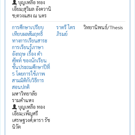
บุญเหลือ ทอง
เอี่ยม;สุวิมล อังควานิ
ช;ตวงแสง ณ นคร
การศึกษาเปรียบ
ราตรี ไตร
วิทยานิพนธ์/Thesis
เทียบผลสัมฤทธิ์
ภิรมย์
ทางการเรียนสาระ
การเรียนรู้ภาษา
อังกฤษ เรื่อง คำ
ศัพท์ ของนักเรียน
ชั้นประถมศึกษาปีที่
5 โดยการใช้ภาพ
สามมิติกับวิธีการ
สอนปกติ
มหาวิทยาลัย
รามคำแหง
บุญเหลือ ทอง
เอี่ยม;เพ็ญศรี
เศรษฐวงศ์;ดารา รัช
นิวัต