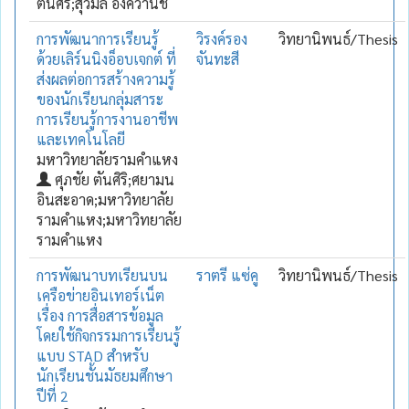
ตันศิริ;สุวิมล อังควานิช
การพัฒนาการเรียนรู้
วิรงค์รอง
วิทยานิพนธ์/Thesis
ด้วยเลิร์นนิงอ็อบเจกต์ ที่
จันทะสี
ส่งผลต่อการสร้างความรู้
ของนักเรียนกลุ่มสาระ
การเรียนรู้การงานอาชีพ
และเทคโนโลยี
มหาวิทยาลัยรามคำแหง
ศุภชัย ตันศิริ;ศยามน
อินสะอาด;มหาวิทยาลัย
รามคำแหง;มหาวิทยาลัย
รามคำแหง
การพัฒนาบทเรียนบน
ราตรี แซ่คู
วิทยานิพนธ์/Thesis
เครือข่ายอินเทอร์เน็ต
เรื่อง การสื่อสารข้อมูล
โดยใช้กิจกรรมการเรียนรู้
แบบ STAD สำหรับ
นักเรียนชั้นมัธยมศึกษา
ปีที่ 2