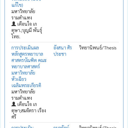
แก้ไข)
มหาวิทยาลัย
รามคำแหง
เตือนใจ เก
ตุษา.;บุญมี พันธุ์
ไทย.
การประเมินผล
อังสนา ศิร
วิทยานิพนธ์/Thesis
หลักสูตรพยาบาล
ประชา
ศาสตรบัณฑิต คณะ
พยาบาลศาสตร์
มหาวิทยาลัย
หัวเฉียว
เฉลิมพระเกียรติ
มหาวิทยาลัย
รามคำแหง
เตือนใจ เก
ตุษา;สมจิตรา เรือง
ศรี
การประเมิน
กมลรัตน์
วิทยานิพนธ์/Thesis