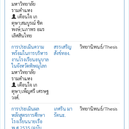
มหาวิทยาลัย
รามคำแหง
เตือนใจ เก
ตุษา;สมบูรณ์ ชิต
พงษ์;นภาพร อมร
เลิศสินไทย
การประเมินความ
สรรเสริญ
วิทยานิพนธ์/Thesis
พร้อมในการบริหาร
สังข์ทอง.
งานโรงเรียนอนุบาล
ในจังหวัดพิษณุโลก
มหาวิทยาลัย
รามคำแหง
เตือนใจ เก
ตุษา;เพ็ญศรี เศรษฐ
วงศ์.
การประเมินผล
เกศริน มา
วิทยานิพนธ์/Thesis
หลักสูตรการศึกษา
รัตนะ.
โรงเรียนนายเรือ
พ.ศ.2535 (ฉบับ