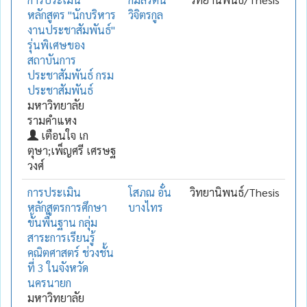
หลักสูตร "นักบริหาร
วิจิตรกูล
งานประชาสัมพันธ์"
รุ่นพิเศษของ
สถาบันการ
ประชาสัมพันธ์ กรม
ประชาสัมพันธ์
มหาวิทยาลัย
รามคำแหง
เตือนใจ เก
ตุษา;เพ็ญศรี เศรษฐ
วงศ์
การประเมิน
โสภณ อั๋น
วิทยานิพนธ์/Thesis
หลักสูตรการศึกษา
บางไทร
ขั้นพื้นฐาน กลุ่ม
สาระการเรียนรู้
คณิตศาสตร์ ช่วงชั้น
ที่ 3 ในจังหวัด
นครนายก
มหาวิทยาลัย