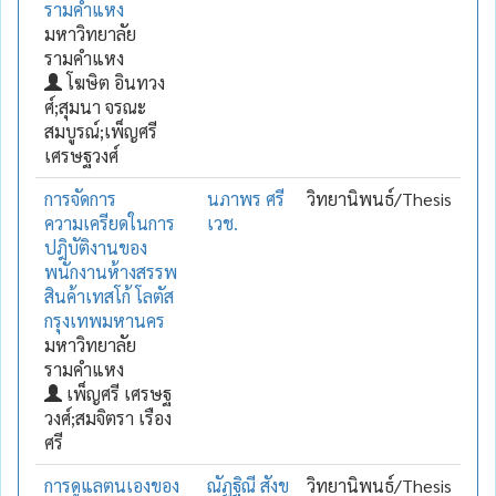
รามคำแหง
มหาวิทยาลัย
รามคำแหง
โฆษิต อินทวง
ศ์;สุมนา จรณะ
สมบูรณ์;เพ็ญศรี
เศรษฐวงศ์
การจัดการ
นภาพร ศรี
วิทยานิพนธ์/Thesis
ความเครียดในการ
เวช.
ปฎิบัติงานของ
พนักงานห้างสรรพ
สินค้าเทสโก้ โลตัส
กรุงเทพมหานคร
มหาวิทยาลัย
รามคำแหง
เพ็ญศรี เศรษฐ
วงศ์;สมจิตรา เรือง
ศรี
การดูแลตนเองของ
ณัฏฐิณี สังข
วิทยานิพนธ์/Thesis