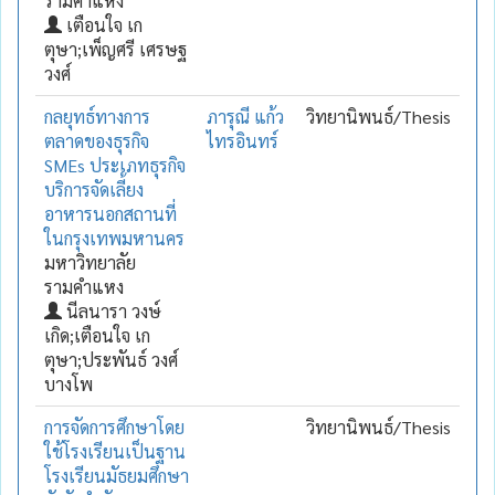
รามคำแหง
เตือนใจ เก
ตุษา;เพ็ญศรี เศรษฐ
วงศ์
กลยุทธ์ทางการ
ภารุณี แก้ว
วิทยานิพนธ์/Thesis
ตลาดของธุรกิจ
ไทรอินทร์
SMEs ประเภทธุรกิจ
บริการจัดเลี้ยง
อาหารนอกสถานที่
ในกรุงเทพมหานคร
มหาวิทยาลัย
รามคำแหง
นีลนารา วงษ์
เกิด;เตือนใจ เก
ตุษา;ประพันธ์ วงศ์
บางโพ
การจัดการศึกษาโดย
วิทยานิพนธ์/Thesis
ใช้โรงเรียนเป็นฐาน
โรงเรียนมัธยมศึกษา