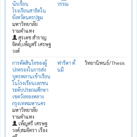
นักเรียน
วรรณ
โรงเรียนสาธิตใน
จังหวัดนครปฐม
มหาวิทยาลัย
รามคำแหง
สุรเดช สำราญ
จิตต์;เพ็ญศรี เศรษฐ
วงศ์
การตัดสินใจของผู้
ฟาริดา ตั่
วิทยานิพนธ์/Thesis
ปกครองในการส่ง
นมี
บุตรหลานเข้าเรียน
ในโรงเรียนเอกชน
ระดับประถมศึกษา
เขตวังทองหลาง
กรุงเทพมหานคร
มหาวิทยาลัย
รามคำแหง
เพ็ญศรี เศรษฐ
วงศ์;สมจิตรา เรือง
ศรี