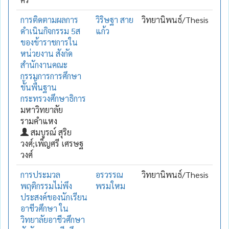
การติดตามผลการ
วิริษฐา สาย
วิทยานิพนธ์/Thesis
ดำเนินกิจกรรม 5ส
แก้ว
ของข้าราชการใน
หน่วยงาน สังกัด
สำนักงานคณะ
กรรมการการศึกษา
ขั้นพื้นฐาน
กระทรวงศึกษาธิการ
มหาวิทยาลัย
รามคำแหง
สมบูรณ์ สุริย
วงศ์;เพ็ญศรี เศรษฐ
วงศ์
การประมวล
อรวรรณ
วิทยานิพนธ์/Thesis
พฤติกรรมไม่พึง
พรมใหม
ประสงค์ของนักเรียน
อาชีวศึกษา ใน
วิทยาลัยอาชีวศึกษา