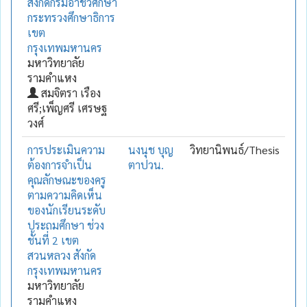
สังกัดกรมอาชีวศึกษา
กระทรวงศึกษาธิการ
เขต
กรุงเทพมหานคร
มหาวิทยาลัย
รามคำแหง
สมจิตรา เรือง
ศรี;เพ็ญศรี เศรษฐ
วงศ์
การประเมินความ
นงนุช บุญ
วิทยานิพนธ์/Thesis
ต้องการจำเป็น
ตาปวน.
คุณลักษณะของครู
ตามความคิดเห็น
ของนักเรียนระดับ
ประถมศึกษา ช่วง
ชั้นที่ 2 เขต
สวนหลวง สังกัด
กรุงเทพมหานคร
มหาวิทยาลัย
รามคำแหง