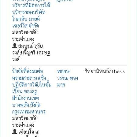
บริการที่มีต่อการให้
บริการของบริษัท
โกลเด้น มายด์
เซอร์วิส จำกัด
มหาวิทยาลัย
รามคำแหง
สมบูรณ์ สุริย
วงศ์;เพ็ญศรี เศรษฐ
วงศ์
ปัจจัยที่ส่งผลต่อ
พฤกษ
วิทยานิพนธ์/Thesis
ความสามารถเชิง
วรรณ ทอง
ปฏิบัติการวิจัยในชั้น
มาก
เรียน ของครู
สำนักงานเขต
บางพลัด สังกัด
กรุงเทพมหานคร
มหาวิทยาลัย
รามคำแหง
เตือนใจ เก