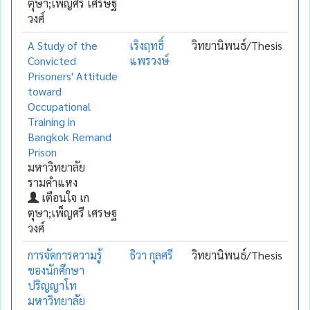
ตุษา;เพ็ญศรี เศรษฐ
วงศ์
A Study of the
เริงฤทธิ์
วิทยานิพนธ์/Thesis
Convicted
แพรวงษ์
Prisoners' Attitude
toward
Occupational
Training in
Bangkok Remand
Prison
มหาวิทยาลัย
รามคำแหง
เตือนใจ เก
ตุษา;เพ็ญศรี เศรษฐ
วงศ์
การจัดการความรู้
ธิวา กุลศรี
วิทยานิพนธ์/Thesis
ของนักศึกษา
ปริญญาโท
มหาวิทยาลัย