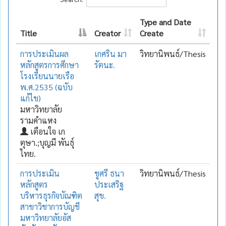
Type and Date
Title
Creator
Create
การประเมินผล
เกศริน มา
วิทยานิพนธ์/Thesis
หลักสูตรการศึกษา
รัตนะ.
โรงเรียนนายเรือ
พ.ศ.2535 (ฉบับ
แก้ไข)
มหาวิทยาลัย
รามคำแหง
เตือนใจ เก
ตุษา.;บุญมี พันธุ์
ไทย.
การประเมิน
ชูศรี ธนา
วิทยานิพนธ์/Thesis
หลักสูตร
ประเสริฐ
บริหารธุรกิจบัณฑิต
สุข.
สาขาวิชาการบัญชี
มหาวิทยาลัยอัส