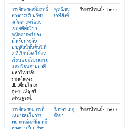
การศึกษาผลสัมฤทธิ์
พุทธิภณ
วิทยานิพนธ์/Thesis
ทางการเรียนวิชา
เกษีสังข์.
คณิตศาสตร์และ
เจตคติต่อวิชา
คณิตศาสตร์ของ
นักเรียนระดับ
นาฏศิลป์ชั้นต้นปีที่
2 ที่เรียนโดยใช้บท
เรียนแบบโปรแกรม
และเรียนตามปกติ
มหาวิทยาลัย
รามคำแหง
เตือนใจ เก
ตุษา.;เพ็ญศรี
เศรษฐวงศ์.
การศึกษาสมการที่
วิภาดา เกตุ
วิทยานิพนธ์/Thesis
เหมาะสมในการ
กัลยา.
พยากรณ์ผลสัมฤทธิ์
ทางการเรียน วิชา