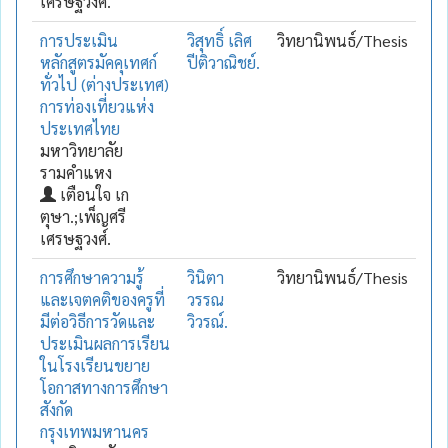
เศรษฐวงศ์.
การประเมิน
วิสุทธิ์ เลิศ
วิทยานิพนธ์/Thesis
หลักสูตรมัคคุเทศก์
ปีติวาณิชย์.
ทั่วไป (ต่างประเทศ)
การท่องเที่ยวแห่ง
ประเทศไทย
มหาวิทยาลัย
รามคำแหง
เตือนใจ เก
ตุษา.;เพ็ญศรี
เศรษฐวงศ์.
การศึกษาความรู้
วินิตา
วิทยานิพนธ์/Thesis
และเจตคติของครูที่
วรรณ
มีต่อวิธีการวัดและ
วิวรณ์.
ประเมินผลการเรียน
ในโรงเรียนขยาย
โอกาสทางการศึกษา
สังกัด
กรุงเทพมหานคร