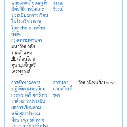
และเจตคติของครูที่
วรรณ
มีต่อวิธีการวัดและ
วิวรณ์.
ประเมินผลการเรียน
ในโรงเรียนขยาย
โอกาสทางการศึกษา
สังกัด
กรุงเทพมหานคร
มหาวิทยาลัย
รามคำแหง
เตือนใจ เก
ตุษา.;เพ็ญศรี
เศรษฐวงศ์.
การศึกษาผลการ
ธารนภา
วิทยานิพนธ์/Thesis
ปฏิบัติตามระเบียบ
ฉายเกียรติ์
กระทรวงศึกษาธิการ
ขจร.
ว่าด้วยการประเมิน
ผลการเรียนตาม
หลักสูตรประถม
ศึกษา พุทธศักราช
2521 (ฉบับปรับปรุง