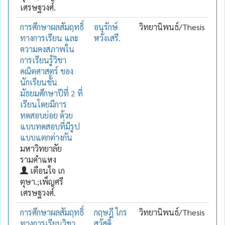
เศรษฐวงศ์.
การศึกษาผลสัมฤทธิ์
อนุรักษ์
วิทยานิพนธ์/Thesis
ทางการเรียน และ
หวังเสรี.
ความคงสภาพใน
การเรียนรู้วิชา
คณิตศาสตร์ ของ
นักเรียนชั้น
มัธยมศึกษาปีที่ 2 ที่
เรียนโดยมีการ
ทดสอบย่อย ด้วย
แบบทดสอบที่มีรูป
แบบแตกต่างกัน
มหาวิทยาลัย
รามคำแหง
เตือนใจ เก
ตุษา.;เพ็ญศรี
เศรษฐวงศ์.
การศึกษาผลสัมฤทธิ์
กฤษฎี ไกร
วิทยานิพนธ์/Thesis
ทางการเรียนวิชา
สวัสดิ์.