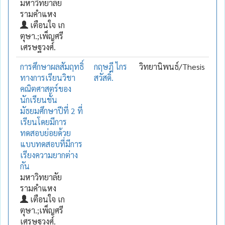
มหาวิทยาลัย
รามคำแหง
เตือนใจ เก
ตุษา.;เพ็ญศรี
เศรษฐวงศ์.
การศึกษาผลสัมฤทธิ์
กฤษฎี ไกร
วิทยานิพนธ์/Thesis
ทางการเรียนวิชา
สวัสดิ์.
คณิตศาสตร์ของ
นักเรียนชั้น
มัธยมศึกษาปีที่ 2 ที่
เรียนโดยมีการ
ทดสอบย่อยด้วย
แบบทดสอบที่มีการ
เรียงความยากต่าง
กัน
มหาวิทยาลัย
รามคำแหง
เตือนใจ เก
ตุษา.;เพ็ญศรี
เศรษฐวงศ์.