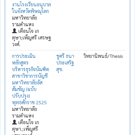
งานโรงเรียนอนุบาล
ในจังหวัดพิษณุโลก
มหาวิทยาลัย
รามคำแหง
เตือนใจ เก
ตุษา;เพ็ญศรี เศรษฐ
วงศ์.
การประเมิน
ชูศรี ธนา
วิทยานิพนธ์/Thesis
หลักสูตร
ประเสริฐ
บริหารธุรกิจบัณฑิต
สุข.
สาขาวิชาการบัญชี
มหาวิทยาลัยอัส
สัมชัญ (ฉบับ
ปรับปรุง)
พุทธศักราช 2525
มหาวิทยาลัย
รามคำแหง
เตือนใจ เก
ตุษา.;เพ็ญศรี