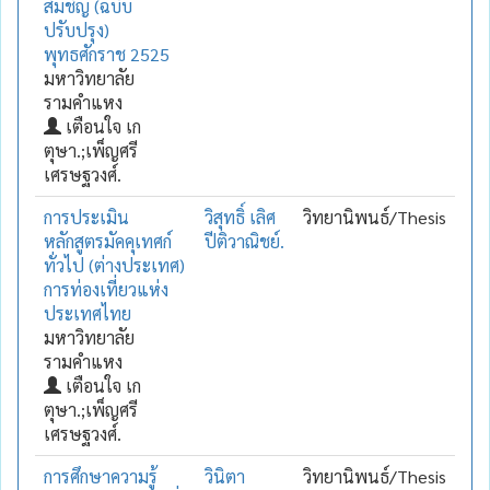
สัมชัญ (ฉบับ
ปรับปรุง)
พุทธศักราช 2525
มหาวิทยาลัย
รามคำแหง
เตือนใจ เก
ตุษา.;เพ็ญศรี
เศรษฐวงศ์.
การประเมิน
วิสุทธิ์ เลิศ
วิทยานิพนธ์/Thesis
หลักสูตรมัคคุเทศก์
ปีติวาณิชย์.
ทั่วไป (ต่างประเทศ)
การท่องเที่ยวแห่ง
ประเทศไทย
มหาวิทยาลัย
รามคำแหง
เตือนใจ เก
ตุษา.;เพ็ญศรี
เศรษฐวงศ์.
การศึกษาความรู้
วินิตา
วิทยานิพนธ์/Thesis