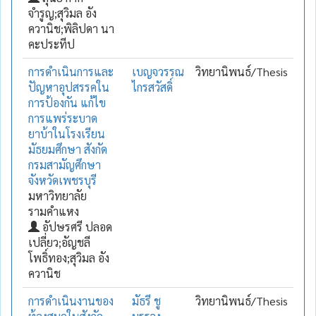
จำรูญ;สุวิมล อัง
ควานิช;พิลิปดา นา
คะประทีป
การดำเนินการและ
เบญจวรรณ
วิทยานิพนธ์/Thesis
ปัญหาอุปสรรคใน
ไกรสวัสดิ์
การป้องกัน แก้ไข
การแพร่ระบาด
ยาบ้าในโรงเรียน
มัธยมศึกษา สังกัด
กรมสามัญศึกษา
จังหวัดเพชรบุรี
มหาวิทยาลัย
รามคำแหง
อัปษรศรี ปลอด
เปลี่ยว;อัญชลี
โพธิ์ทอง;สุวิมล อัง
ควานิช
การดำเนินงานของ
มัธรี ชู
วิทยานิพนธ์/Thesis