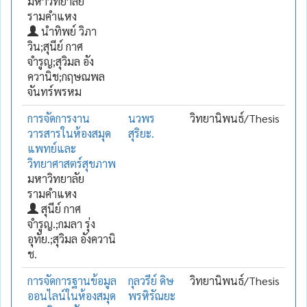
มหาวิทยาลัย
รามคำแหง
นำทิพย์ วิภา
วิน;สุนีย์ กาศ
จำรูญ;สุวิมล อัง
ควานิช;กฤษณพล
จันทร์พรหม
การจัดการงาน
นวพร
วิทยานิพนธ์/Thesis
วารสารในห้องสมุด
สุริยะ.
แพทย์และ
วิทยาศาสตร์สุขภาพ
มหาวิทยาลัย
รามคำแหง
สุนีย์ กาศ
จำรูญ.;กมลา รุ่ง
อุทัย.;สุวิมล อังควานิ
ช.
การจัดการฐานข้อมูล
กุลวรีย์ ดิษ
วิทยานิพนธ์/Thesis
ออนไลน์ในห้องสมุด
พรหิรัณยะ