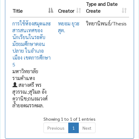
Type and Date
Title
Creator
Create
การใช้ห้องสมุดและ
พยอม ยุวะ
วิทยานิพนธ์/Thesis
สารสนเทศของ
สุต.
นักเรียนในระดับ
มัธยมศึกษาตอน
ปลาย ในอำเภอ
เมือง เขตการศึกษา
5
มหาวิทยาลัย
รามคำแหง
สอางศรี พร
สุวรรณ.;สุวิมล อัง
ควานิช;ถนอมวงศ์
ล้ำยอดมรรคผล.
Showing 1 to 1 of 1 entries
Previous
1
Next