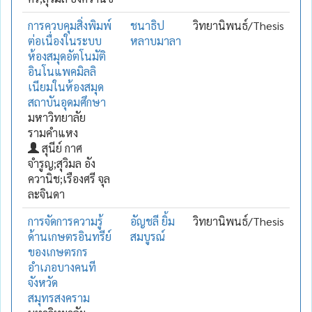
การควบคุมสิ่งพิมพ์
ชนาธิป
วิทยานิพนธ์/Thesis
ต่อเนื่องในระบบ
หลาบมาลา
ห้องสมุดอัตโนมัติ
อินโนแพคมิลลิ
เนียมในห้องสมุด
สถาบันอุดมศึกษา
มหาวิทยาลัย
รามคำแหง
สุนีย์ กาศ
จำรูญ;สุวิมล อัง
ควานิช;เรืองศรี จุล
ละจินดา
การจัดการความรู้
อัญชลี ยิ้ม
วิทยานิพนธ์/Thesis
ด้านเกษตรอินทรีย์
สมบูรณ์
ของเกษตรกร
อำเภอบางคนที
จังหวัด
สมุทรสงคราม