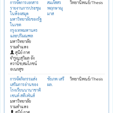
การจัดการเอกสาร
สมภัสสร
วิทยานิพนธ์/Thesis
รายงานการประชุม
พฤกษาณุ
ในห้องสมุด
มาส
มหาวิทยาลัยของรัฐ
ในเขต
กรุงเทพมหานคร
และปริมณฑล
มหาวิทยาลัย
รามคำแหง
สุนีย์ กาศ
จำรูญ;สุวิมล อัง
ควานิช;สมโภชน์
อเนกสุข
การจัดกิจกรรมส่ง
ชัยภพ เสรี
วิทยานิพนธ์/Thesis
เสริมการอ่านของ
ผล.
โรงเรียนนานาชาติ
เซนต์ สตีเฟ่นส์
มหาวิทยาลัย
รามคำแหง
สุนีย์ กาศ