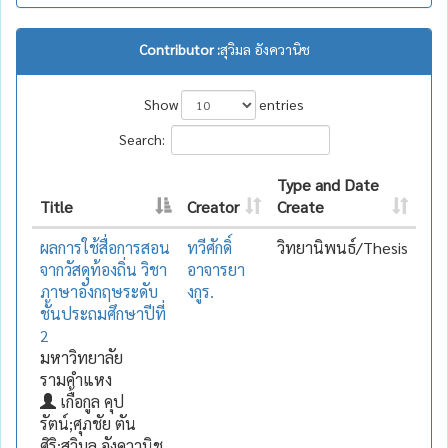
Contributor :
สุวิมล อังควานิช
Show
entries
Search:
Type and Date
Title
Creator
Create
ผลการใช้สื่อการสอน
ทวีศักดิ์
วิทยานิพนธ์/Thesis
จากวัสดุท้องถิ่น วิชา
อาจารยา
ภาษาอังกฤษระดับ
งกูร.
ชั้นประถมศึกษาปีที่
2
มหาวิทยาลัย
รามคำแหง
เกื้อกูล คุป
รัตน์;ศุภชัย ตัน
ศิริ;สุวิมล อังควานิช