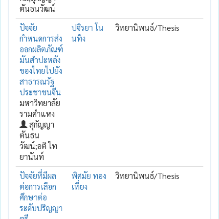
ตันธนวัฒน์
ปัจจัย
ปจิรยา โน
วิทยานิพนธ์/Thesis
กำหนดการส่ง
นทิง
ออกผลิตภัณฑ์
มันสำปะหลัง
ของไทยไปยัง
สาธารณรัฐ
ประชาชนจีน
มหาวิทยาลัย
รามคำแหง
สุกัญญา
ตันธน
วัฒน์;อติ ไท
ยานันท์
ปัจจัยที่มีผล
พิศมัย ทอง
วิทยานิพนธ์/Thesis
ต่อการเลือก
เที่ยง
ศึกษาต่อ
ระดับปริญญา
ตรี