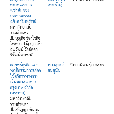
ตลาดและการ
เตชพันธุ์
แข่งขันของ
อุตสาหกรรม
อสังหาริมทรัพย์
มหาวิทยาลัย
รามคำแหง
บุญกิจ ว่องไวกิจ
ไพศาล;สุกัญญา ตัน
ธนวัฒน์;วัลย์ลดา
วิวัฒน์พนชาติ
กลยุทธ์ธุรกิจ และ
พลกฤษณ์
วิทยานิพนธ์/Thesis
พฤติกรรมการเลือก
สนสุนัน
ใช้บริการทางการ
เงินของธนาคาร
กรุงเทพ จำกัด
(มหาชน)
มหาวิทยาลัย
รามคำแหง
สุกัญญา ตันธน