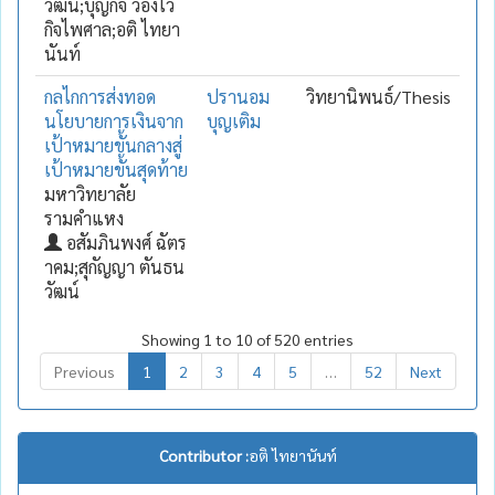
วัฒน์;บุญกิจ ว่องไว
กิจไพศาล;อติ ไทยา
นันท์
กลไกการส่งทอด
ปรานอม
วิทยานิพนธ์/Thesis
นโยบายการเงินจาก
บุญเติม
เป้าหมายขั้นกลางสู่
เป้าหมายขั้นสุดท้าย
มหาวิทยาลัย
รามคำแหง
อสัมภินพงศ์ ฉัตร
าคม;สุกัญญา ตันธน
วัฒน์
Showing 1 to 10 of 520 entries
Previous
1
2
3
4
5
…
52
Next
Contributor :
อติ ไทยานันท์