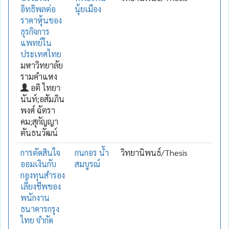
อิทธิพลต่อ
นุ้ยเมือง
ราคาหุ้นของ
ธุรกิจการ
แพทย์ใน
ประเทศไทย
มหาวิทยาลัย
รามคำแหง
อติ ไทยา
นันท์;อสัมภิน
พงศ์ ฉัตรา
คม;สุกัญญา
ตันธนวัฒน์
การตัดสินใจ
กนกอร น้ำ
วิทยานิพนธ์/Thesis
ออมเงินกับ
สมบูรณ์
กองทุนสำรอง
เลี้ยงชีพของ
พนักงาน
ธนาคารกรุง
ไทย จำกัด