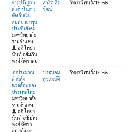
การปรับฐาน
สาธิต ธีร
วิทยานิพนธ์/Thesis
ค่าจ้างในการ
วัฒน์
จัดเก็บเงิน
สมทบกองทุน
ประกันสังคม
มหาวิทยาลัย
รามคำแหง
อติ ไทยา
นันท์;อสัมภิน
พงศ์ ฉัตราคม
งบประมาณ
ประนอม
วิทยานิพนธ์/Thesis
ด้านสิ่ง
สุขสมบัติ
แวดล้อมของ
ประเทศไทย
มหาวิทยาลัย
รามคำแหง
อติ ไทยา
นันท์;อสัมภิน
พงศ์ ฉัตรา
คม;สุกัญญา