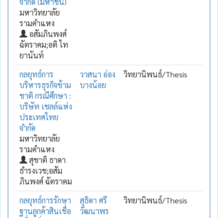
จำกัด (มหาชน)
มหาวิทยาลัย
รามคำแหง
อสัมภินพงศ์
ฉัตราคม;อติ ไท
ยานันท์
กลยุทธ์การ
วาสนา อ่อง
วิทยานิพนธ์/Thesis
บริหารธุรกิจข้าม
บางน้อย
ชาติ กรณีศึกษา :
บริษัท เชลล์แห่ง
ประเทศไทย
จำกัด
มหาวิทยาลัย
รามคำแหง
สุชาติ ธาดา
ธำรงเวช;อสัม
ภินพงศ์ ฉัตราคม
กลยุทธ์การรักษา
สุธิดา ศรี
วิทยานิพนธ์/Thesis
ฐานลูกค้าสินเชื่อ
วัฒนาพร