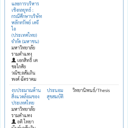
และการบริหาร
เชิงกลยุทธ์ :
กรณีศึกษาบริษัท
หลักทรัพย์ เคจี
ไอ
(ประเทศไทย)
จำกัด (มหาชน)
มหาวิทยาลัย
รามคำแหง
เอกสิทธิ์ เต
ชะไกศิย
วณิช;อสัมภิน
พงศ์ ฉัตราคม
งบประมาณด้าน
ประนอม
วิทยานิพนธ์/Thesis
สิ่งแวดล้อมของ
สุขสมบัติ
ประเทศไทย
มหาวิทยาลัย
รามคำแหง
อติ ไทยา
นันท์;อสัมภิน