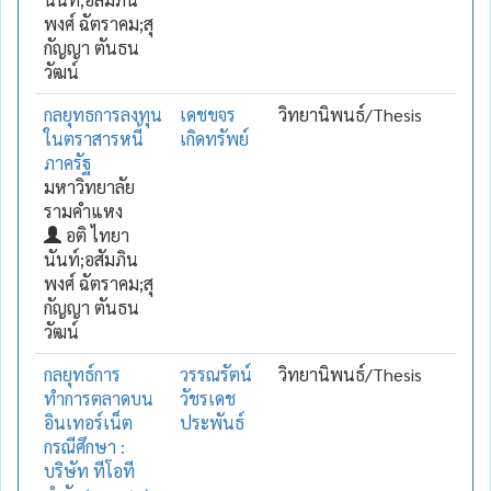
พงศ์ ฉัตราคม;สุ
กัญญา ตันธน
วัฒน์
กลยุทธการลงทุน
เดชขจร
วิทยานิพนธ์/Thesis
ในตราสารหนี้
เกิดทรัพย์
ภาครัฐ
มหาวิทยาลัย
รามคำแหง
อติ ไทยา
นันท์;อสัมภิน
พงศ์ ฉัตราคม;สุ
กัญญา ตันธน
วัฒน์
กลยุทธ์การ
วรรณรัตน์
วิทยานิพนธ์/Thesis
ทำการตลาดบน
วัชรเดช
อินเทอร์เน็ต
ประพันธ์
กรณีศึกษา :
บริษัท ทีโอที