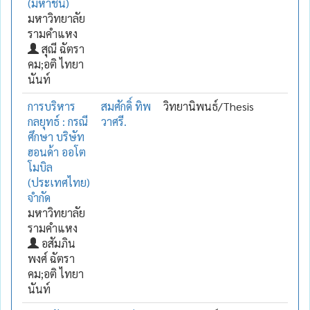
(มหาชน)
มหาวิทยาลัย
รามคำแหง
สุณี ฉัตรา
คม;อติ ไทยา
นันท์
การบริหาร
สมศักดิ์ ทิพ
วิทยานิพนธ์/Thesis
กลยุทธ์ : กรณี
วาศรี.
ศึกษา บริษัท
ฮอนด้า ออโต
โมบิล
(ประเทศไทย)
จำกัด
มหาวิทยาลัย
รามคำแหง
อสัมภิน
พงศ์ ฉัตรา
คม;อติ ไทยา
นันท์