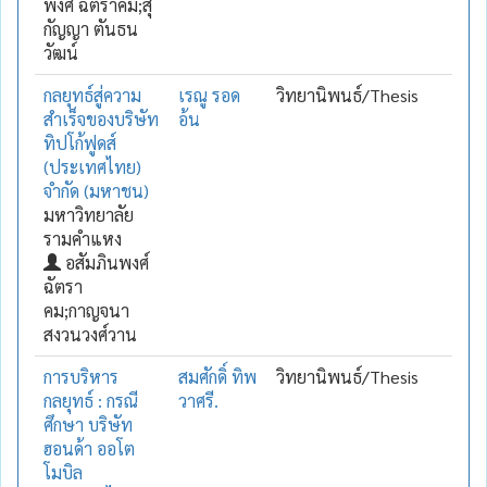
พงศ์ ฉัตราคม;สุ
กัญญา ตันธน
วัฒน์
กลยุทธ์สู่ความ
เรณู รอด
วิทยานิพนธ์/Thesis
สำเร็จของบริษัท
อ้น
ทิปโก้ฟูดส์
(ประเทศไทย)
จำกัด (มหาชน)
มหาวิทยาลัย
รามคำแหง
อสัมภินพงศ์
ฉัตรา
คม;กาญจนา
สงวนวงศ์วาน
การบริหาร
สมศักดิ์ ทิพ
วิทยานิพนธ์/Thesis
กลยุทธ์ : กรณี
วาศรี.
ศึกษา บริษัท
ฮอนด้า ออโต
โมบิล