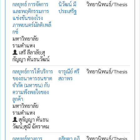
กลยุทธ์ การจัดการ
นิวัฒน์ มี
วิทยานิพนธ์/Thesis
และพฤติกรรมการ
ประเสริฐ
แข่งขันของโรง
ภาพยนตร์มัลติเพล็
กซ์
มหาวิทยาลัย
รามคำแหง
เสรี ลีลาลัย;สุ
กัญญา ตันธนวัฒน์
กลยุทธ์การให้บริการ
จารุณีย์ ศรี
วิทยานิพนธ์/Thesis
ของธนาคารธนชาต
สถาพร
จำกัด (มหาชน) กับ
ความพึงพอใจของ
ลูกค้า
มหาวิทยาลัย
รามคำแหง
สุกัญญา ตันธน
วัฒน์;สุณี ฉัตราคม
กลยุทธ์ทางการ
อธิยตา อภิ
วิทยานิพนธ์/Thesis