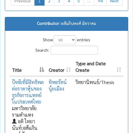
Previous
1
2
3
4
5
…
94
Next
Contributor :
อสัมภินพงศ์ ฉัตราคม
Show
entries
Search:
Type and Date
Title
Creator
Create
ปัจจัยที่มีอิทธิพล
ทิพยรัตน์
วิทยานิพนธ์/Thesis
ต่อราคาหุ้นของ
นุ้ยเมือง
ธุรกิจการแพทย์
ในประเทศไทย
มหาวิทยาลัย
รามคำแหง
อติ ไทยา
นันท์;อสัมภิน