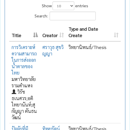
Show
entries
Search:
Type and Date
Title
Creator
Create
การวิเคราะห์
ศราวุธ สุขวิ
วิทยานิพนธ์/Thesis
ความสามารถ
ญญา
ในการส่งออก
น้ำตาลของ
ไทย
มหาวิทยาลัย
รามคำแหง
วิรัช
ธเนศวร;อติ
ไทยานันท์;สุ
กัญญา ตันธน
วัฒน์
ปัจจัยที่มี
ทิพยรัตน์
วิทยานิพนธ์/Thesis