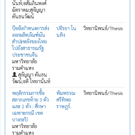
นันท์;อสัมภินพงศ์
ฉัตราคม;สุกัญญา
ตันธนวัฒน์
ปัจจัยกำหนดการส่ง
ปจิรยา โน
วิทยานิพนธ์/Thesis
ออกผลิตภัณฑ์มัน
นทิง
สำปะหลังของไทย
ไปยังสาธารณรัฐ
ประชาชนจีน
มหาวิทยาลัย
รามคำแหง
สุกัญญา ตันธน
วัฒน์;อติ ไทยานันท์
พฤติกรรมการซื้อ
พิมพรรณ
วิทยานิพนธ์/Thesis
สลากเลขท้าย 3 ตัว
ศรีทิพย
และ 2 ตัว : ศึกษา
ราษฎร์.
เฉพาะกรณี เขต
บางกะปิ
มหาวิทยาลัย
รามคำแหง