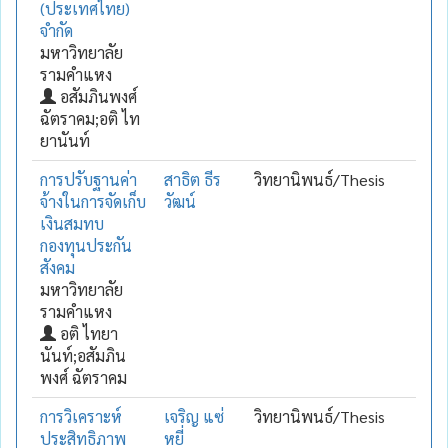
(ประเทศไทย)
จำกัด
มหาวิทยาลัย
รามคำแหง
อสัมภินพงศ์
ฉัตราคม;อติ ไท
ยานันท์
การปรับฐานค่า
สาธิต ธีร
วิทยานิพนธ์/Thesis
จ้างในการจัดเก็บ
วัฒน์
เงินสมทบ
กองทุนประกัน
สังคม
มหาวิทยาลัย
รามคำแหง
อติ ไทยา
นันท์;อสัมภิน
พงศ์ ฉัตราคม
การวิเคราะห์
เจริญ แซ่
วิทยานิพนธ์/Thesis
ประสิทธิภาพ
หยี่