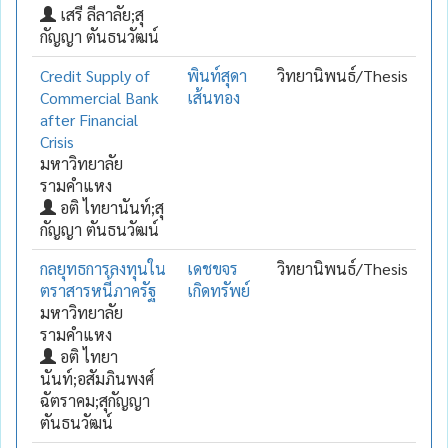
เสรี ลีลาลัย;สุ
กัญญา ตันธนวัฒน์
Credit Supply of
พินท์สุดา
วิทยานิพนธ์/Thesis
Commercial Bank
เส้นทอง
after Financial
Crisis
มหาวิทยาลัย
รามคำแหง
อติ ไทยานันท์;สุ
กัญญา ตันธนวัฒน์
กลยุทธการลงทุนใน
เดชขจร
วิทยานิพนธ์/Thesis
ตราสารหนี้ภาครัฐ
เกิดทรัพย์
มหาวิทยาลัย
รามคำแหง
อติ ไทยา
นันท์;อสัมภินพงศ์
ฉัตราคม;สุกัญญา
ตันธนวัฒน์