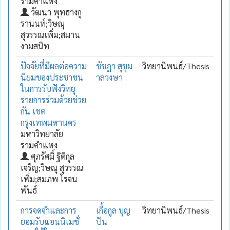
รามคำแหง
วัฒนา พุทธางกู
รานนท์;วิษณุ
สุวรรณเพิ่ม;สมาน
งามสนิท
ปัจจัยที่มีผลต่อความ
ชัชฎา สุขุม
วิทยานิพนธ์/Thesis
นิยมของประชาชน
าลวงษา
ในการรับฟังวิทยุ
รายการร่วมด้วยช่วย
กัน เขต
กรุงเทพมหานคร
มหาวิทยาลัย
รามคำแหง
ศุภรัศมิ์ ฐิติกุล
เจริญ;วิษณุ สุวรรณ
เพิ่ม;สมภพ โรจน
พันธ์
การจดจำและการ
เกื้อกูล บุญ
วิทยานิพนธ์/Thesis
ยอมรับแอนนิเมชั่
ปัน