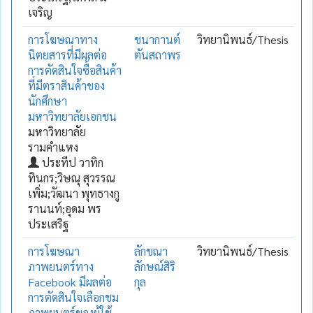
เจริญ
การโฆษณาทาง
ชนากานต์
วิทยานิพนธ์/Thesis
นิตยสารที่มีผลต่อ
ตันสถาพร
การตัดสินใจซื้อสินค้า
ที่มีตราสินค้าของ
นักศึกษา
มหาวิทยาลัยเอกชน
มหาวิทยาลัย
รามคำแหง
ประทีป วาทิก
ทินกร;วิษณุ สุวรรณ
เพิ่ม;วัฒนา พุทธางกู
รานนท์;อุดม พร
ประเสริฐ
การโฆษณา
ลักขณา
วิทยานิพนธ์/Thesis
ภาพยนตร์ทาง
ลักษณ์สิริ
Facebook มีผลต่อ
กุล
การตัดสินใจเลือกชม
ภาพยนตร์ของผู้ใช้