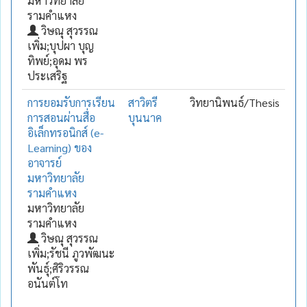
มหาวิทยาลัย
รามคำแหง
วิษณุ สุวรรณ
เพิ่ม;บุปผา บุญ
ทิพย์;อุดม พร
ประเสริฐ
การยอมรับการเรียน
สาวิตรี
วิทยานิพนธ์/Thesis
การสอนผ่านสื่อ
บุนนาค
อิเล็กทรอนิกส์ (e-
Learning) ของ
อาจารย์
มหาวิทยาลัย
รามคำแหง
มหาวิทยาลัย
รามคำแหง
วิษณุ สุวรรณ
เพิ่ม;รัชนี ภูวพัฒนะ
พันธุ์;ศิริวรรณ
อนันต์โท