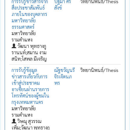
การรับรู้ข่าวสารจาก
ปฐมา ศรี
วิทยานิพนธ์/Thesis
สื่อประชาสัมพันธ์
สังข์
ภายในของบุคลากร
มหาวิทยาลัย
ธรรมศาสตร์
มหาวิทยาลัย
รามคำแหง
วัฒนา พุทธางกู
รานนท์;สมาน งาม
สนิท;โสพล มีเจริญ
การรับรู้ข้อมูล
ณัฐขวัญนรี
วิทยานิพนธ์/Thesis
ข่าวสารเกี่ยวกับการ
จิรเจิดนภ
เข้าสู่ประชาคม
พร
อาเซียนผ่านรายการ
โทรทัศน์ของผู้ชมใน
กรุงเทพมหานคร
มหาวิทยาลัย
รามคำแหง
วิษณุ สุวรรณ
เพิ่ม;วัฒนา พุทธางกู