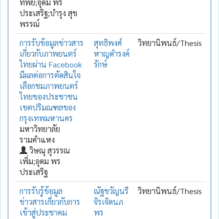
ทิพย์;อุดม พร
ประเสริฐ;บำรุง สุข
พรรณ์
การรับข้อมูลข่าวสาร
สุทธิพงศ์
วิทยานิพนธ์/Thesis
เกี่ยวกับภาพยนตร์
หาญดำรงค์
ไทยผ่าน Facebook
รักษ์
มีผลต่อการตัดสินใจ
เลือกชมภาพยนตร์
ไทยของประชาชน
เขตปริมณฑลของ
กรุงเทพมหานคร
มหาวิทยาลัย
รามคำแหง
วิษณุ สุวรรณ
เพิ่ม;อุดม พร
ประเสริฐ
การรับรู้ข้อมูล
ณัฐขวัญนรี
วิทยานิพนธ์/Thesis
ข่าวสารเกี่ยวกับการ
จิรเจิดนภ
เข้าสู่ประชาคม
พร