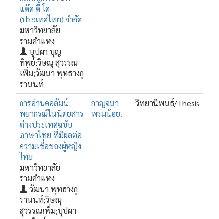
แด๊ด ดี้ โด
(ประเทศไทย) จำกัด
มหาวิทยาลัย
รามคำแหง
บุปผา บุญ
ทิพย์;วิษณุ สุวรรณ
เพิ่ม;วัฒนา พุทธางกู
รานนท์
การอ่านคอลัมน์
กาญจนา
วิทยานิพนธ์/Thesis
พยากรณ์ในนิตยสาร
พรมน้อย.
ต่างประเทศฉบับ
ภาษาไทย ที่มีผลต่อ
ความเชื่อของผู้หญิง
ไทย
มหาวิทยาลัย
รามคำแหง
วัฒนา พุทธางกู
รานนท์;วิษณุ
สุวรรณเพิ่ม;บุปผา