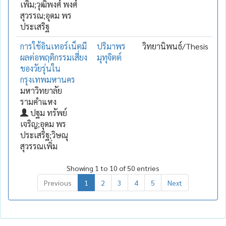
เพิ่ม;วุฒิพงศ์ พงศ์
สุวรรณ;อุดม พร
ประเสริฐ
การใช้อินเทอร์เน็ตมี
ปริมาพร
วิทยานิพนธ์/Thesis
ผลต่อพฤติกรรมเสี่ยง
มุทุจิตต์
ของวัยรุ่นใน
กรุงเทพมหานคร
มหาวิทยาลัย
รามคำแหง
ปฐม ทรัพย์
เจริญ;อุดม พร
ประเสริฐ;วิษณุ
สุวรรณเพิ่ม
Showing 1 to 10 of 50 entries
Previous
1
2
3
4
5
Next