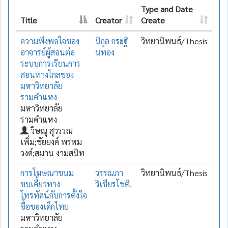
Type and Date
Title
Creator
Create
ความพึงพอใจของ
นิกูล กระฐิ
วิทยานิพนธ์/Thesis
อาจารย์ผู้สอนต่อ
นทอง
ระบบการเรียนการ
สอนทางไกลของ
มหาวิทยาลัย
รามคำแหง
มหาวิทยาลัย
รามคำแหง
วิษณุ สุวรรณ
เพิ่ม;ชัยยงค์ พรหม
วงศ์;สมาน งามสนิท
การโฆษณาขนม
วรรณภา
วิทยานิพนธ์/Thesis
ขบเคี้ยวทาง
วิเชียรโชติ.
โทรทัศน์กับการตั้งใจ
ซื้อของเด็กไทย
มหาวิทยาลัย