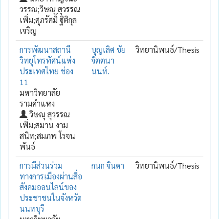
วรรณ;วิษณุ สุวรรณ
เพิ่ม;ศุภรัศมิ์ ฐิติกุล
เจริญ
การพัฒนาสถานี
บุญเลิศ ชัย
วิทยานิพนธ์/Thesis
วิทยุโทรทัศน์แห่ง
จิตตนา
ประเทศไทย ช่อง
นนท์.
11
มหาวิทยาลัย
รามคำแหง
วิษณุ สุวรรณ
เพิ่ม;สมาน งาม
สนิท;สมภพ โรจน
พันธ์
การมีส่วนร่วม
กนก จินดา
วิทยานิพนธ์/Thesis
ทางการเมืองผ่านสื่อ
สังคมออนไลน์ของ
ประชาชนในจังหวัด
นนทบุรี