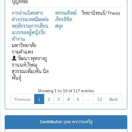
บุญทิพย์
การอ่านนิตยสาร
พรรณทิพย์
วิทยานิพนธ์/Thesis
ต่างประเทศมีผลต่อ
ภัทรลิขิต
พฤติกรรมการเลียน
สกุล
แบบของผู้หญิงวัย
ทำงาน
มหาวิทยาลัย
รามคำแหง
วัฒนา พุทธางกู
รานนท์;วิษณุ
สุวรรณเพิ่ม;พัน นิล
พันธุ์
Showing 1 to 10 of 117 entries
Previous
1
2
3
4
5
…
12
Next
Contributor :
อุดม พรประเสริฐ