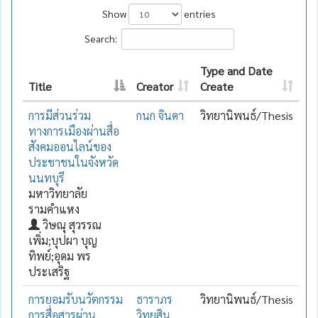
Show
entries
Search:
Type and Date
Title
Creator
Create
การมีส่วนร่วม
กนก จินดา
วิทยานิพนธ์/Thesis
ทางการเมืองผ่านสื่อ
สังคมออนไลน์ของ
ประชาชนในจังหวัด
นนทบุรี
มหาวิทยาลัย
รามคำแหง
วิษณุ สุวรรณ
เพิ่ม;บุปผา บุญ
ทิพย์;อุดม พร
ประเสริฐ
การยอมรับนวัตกรรม
ธาราภร
วิทยานิพนธ์/Thesis
การสื่อสารผ่าน
วิทยสิน