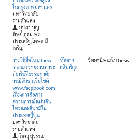
ในกรุงเทพมหานคร
มหาวิทยาลัย
รามคำแหง
บุปผา บุญ
ทิพย์;อุดม พร
ประเสริฐ;โสพล มี
เจริญ
การใช้สื่อใหม่ (new
ทัดดาว
วิทยานิพนธ์/Thesis
media) รายงานภาวะ
กลีบพิกุล
ภัยพิบัติธรรมชาติ:
กรณีศึกษาเว็บไซต์
www.facebook.com
เรื่องการสื่อสาร
สถานการณ์แผ่นดิน
ไหวและสึนามิใน
ประเทศญี่ปุ่น
มหาวิทยาลัย
รามคำแหง
วิษณุ สุวรรณ