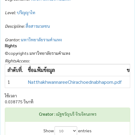
Level:
ปริญญาโท
Descipline:
สื่อสารมวลชน
Grantor:
มหาวิทยาลัยรามคำแหง
Rights
©copyrights มหาวิทยาลัยรามคำแหง
RightsAccess:
ลำดับที่.
ชื่อแฟ้มข้อมูล
ขนา
1
NatthakhwannareeChirachoednabhaporn.pdf
ใช้เวลา
0.038775 วินาที
Creator :
ณัฐขวัญนรี จิรเจิดนภพร
Show
entries