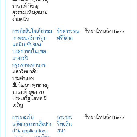
รานนท์;วิษณุ
สุวรรณเพิ่ม;สมาน
งามสนิท
การตัดสินใจเลือกชม
รัชดาวรรณ
วิทยานิพนธ์/Thesis
ภาพยนตร์การ์ตูน
ศรีวิศาล
แอนิเมชั่นของ
ประชาชนในเขต
บางกะปิ
กรุงเทพมหานคร
มหาวิทยาลัย
รามคำแหง
วัฒนา พุทธางกู
รานนท์;อุดม พร
ประเสรืฐ;โสพล มี
เจริญ
การยอมรับ
ธาราภร
วิทยานิพนธ์/Thesis
นวัตกรรมการสื่อสาร
วิทยสิน
ผ่าน application :
ธนา