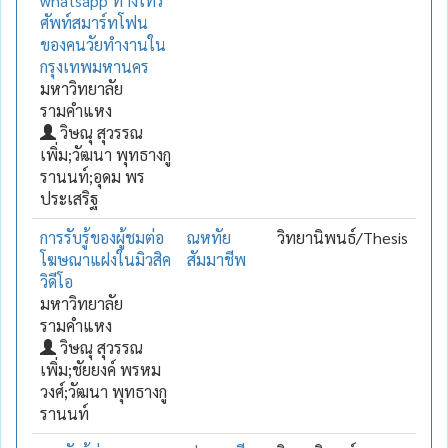
whatsapp ทางโทร
ศัพท์สมาร์ทโฟน
ของคนวัยทำงานใน
กรุงเทพมหานคร
มหาวิทยาลัย
รามคำแหง
วิษณุ สุวรรณ
เพิ่ม;วัฒนา พุทธางกู
รานนท์;อุดม พร
ประเสริฐ
การรับรู้ของผู้ชมต่อ
ณหทัย
วิทยานิพนธ์/Thesis
โฆษณาแฝงในมิวสิค
สัมมาชีพ
วิดีโอ
มหาวิทยาลัย
รามคำแหง
วิษณุ สุวรรณ
เพิ่ม;ชัยยงค์ พรหม
วงศ์;วัฒนา พุทธางกู
รานนท์