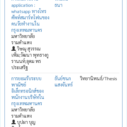
application :
ธนา
whatsapp ทางโทร
ศัพท์สมาร์ทโฟนของ
คนวัยทำงานใน
กรุงเทพมหานคร
มหาวิทยาลัย
รามคำแหง
วิษณุ สุวรรณ
เพิ่ม;วัฒนา พุทธางกู
รานนท์;อุดม พร
ประเสริฐ
การยอมรับระบบ
ธันย์ชนก
วิทยานิพนธ์/Thesis
พาณิชย์
แสงจันทร์
อิเล็กทรอนิกส์ของ
พนักงานบริษัทใน
กรุงเทพมหานคร
มหาวิทยาลัย
รามคำแหง
บุปผา บุญ