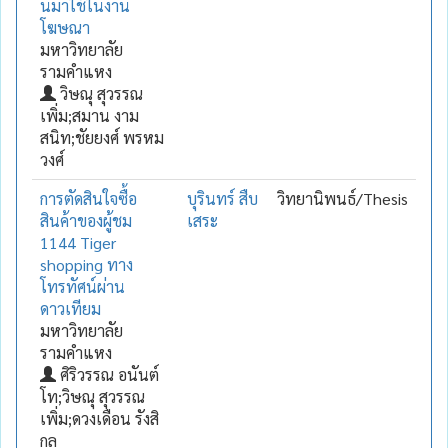
นมาใช้ในงาน
โฆษณา
มหาวิทยาลัย
รามคำแหง
วิษณุ สุวรรณ
เพิ่ม;สมาน งาม
สนิท;ชัยยงศ์ พรหม
วงศ์
การตัดสินใจซื้อ
บุรินทร์ สืบ
วิทยานิพนธ์/Thesis
สินค้าของผู้ชม
เสระ
1144 Tiger
shopping ทาง
โทรทัศน์ผ่าน
ดาวเทียม
มหาวิทยาลัย
รามคำแหง
ศิริวรรณ อนันต์
โท;วิษณุ สุวรรณ
เพิ่ม;ดวงเดือน รังสิ
กุล