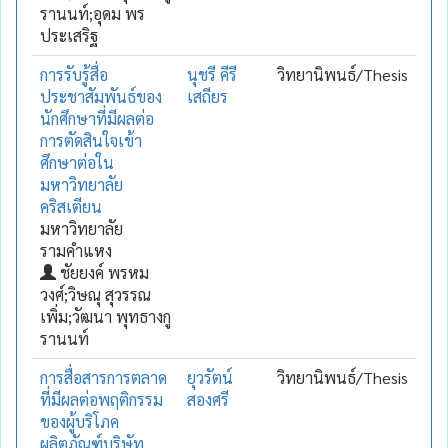
รานนท์;อุดม พร
ประเสริฐ
การรับรู้สื่อ
นุชรี คีรี
วิทยานิพนธ์/Thesis
ประชาสัมพันธ์ของ
เสถียร
นักศึกษาที่มีผลต่อ
การตัดสินใจเข้า
ศึกษาต่อใน
มหาวิทยาลัย
คริสเตียน
มหาวิทยาลัย
รามคำแหง
ชัยยงค์ พรหม
วงศ์;วิษณุ สุวรรณ
เพิ่ม;วัฒนา พุทธางกู
รานนท์
การสื่อสารการตลาด
ยุวรัตน์
วิทยานิพนธ์/Thesis
ที่มีผลต่อพฤติกรรม
สองศรี
ของผู้บริโภค
ผลิตภัณฑ์บริษัท