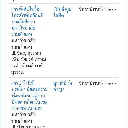
การตัดสินใจซื้อ
กิติบดี คุณ
วิทยานิพนธ์/Thesis
โทรศัพท์เคลื่อนที่
โลหิต
ของนักศึกษา
มหาวิทยาลัย
รามคำแหง
มหาวิทยาลัย
รามคำแหง
วิษณุ สุวรรณ
เพิ่ม;ชัยยงค์ พรหม
วงศ์;วุฒิพงศ์ พงศ์
สุวรรณ
การนำไปใช้
สุธาสินี รุ่ง
วิทยานิพนธ์/Thesis
ประโยชน์และความ
อาญา
พึงพอใจของผู้อ่าน
นิตยสารกีฬาในเขต
กรุงเทพมหานคร
มหาวิทยาลัย
รามคำแหง
นิตยา กาญจนะ