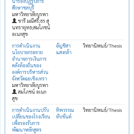
นำร่องปฏิรูปการ
ศึกษาชลบุรี
มหาวิทยาลัยบูรพา
ชารี มณีศรี;ธร สุ
นทรายุทธ;สมโภชน์
อเนกสุข
การดำเนินงาน
อัญชิสา
วิทยานิพนธ์/Thesis
นโยบายกระจาย
แสงกล้า
อำนาจการเงินการ
คลังท้องถิ่นของ
องค์การบริหารส่วน
จังหวัดฉะเชิงเทรา
มหาวิทยาลัยบูรพา
สมโภชน์ อเนก
สุข
การดำเนินงานปรับ
ทิพวรรณ
วิทยานิพนธ์/Thesis
เปลี่ยนของโรงเรียน
ทับขันต์
เพื่อรองรับการ
พัฒนาหลักสูตร