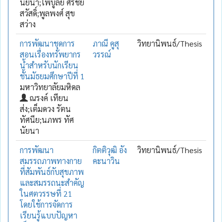
นัยนา;ไพบูลย์ ศรีชัย
สวัสดิ์;พูลพงศ์ สุข
สว่าง
การพัฒนาชุดการ
ภาณี คูสุ
วิทยานิพนธ์/Thesis
สอนเรื่องทรัพยากร
วรรณ์
น้ำสำหรับนักเรียน
ชั้นมัธยมศึกษาปีที่ 1
มหาวิทยาลัยมหิดล
ณรงค์ เทียน
ส่ง;เต็มดวง รัตน
ทัศนีย;นภพร ทัศ
นัยนา
การพัฒนา
กิตติวุฒิ อัง
วิทยานิพนธ์/Thesis
สมรรถภาพทางกาย
คะนาวิน
ที่สัมพันธ์กับสุขภาพ
และสมรรถนะสำคัญ
ในศตวรรษที่ 21
โดยใช้การจัดการ
เรียนรู้แบบปัญหา