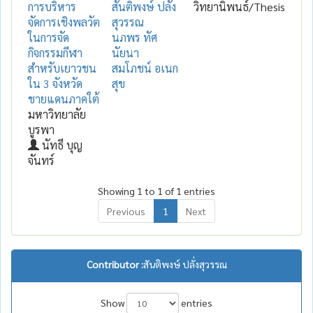
การบริหาร
สันติพงษ์ ปลั่ง
วิทยานิพนธ์/Thesis
จัดการเชิงพลวัต
สุวรรณ
ในการจัด
นภพร ทัศ
กิจกรรมกีฬา
นัยนา
สำหรับเยาวชน
สมโภชน์ อเนก
ใน 3 จังหวัด
สุข
ชายแดนภาคใต้
มหาวิทยาลัย
บูรพา
นัทธี บุญ
จันทร์
Showing 1 to 1 of 1 entries
Previous
1
Next
Contributor :
สันติพงษ์ ปลั่งสุวรรณ
Show
entries