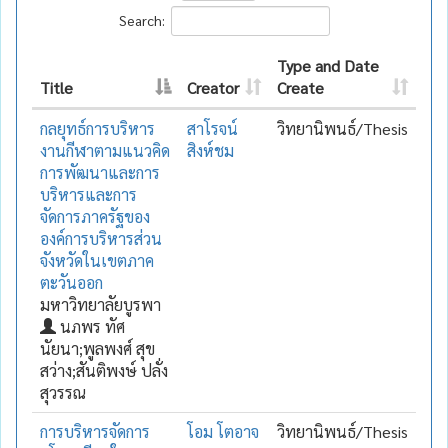
Search:
Type and Date
Title
Creator
Create
กลยุทธ์การบริหาร
สาโรจน์
วิทยานิพนธ์/Thesis
งานกีฬาตามแนวคิด
สิงห์ชม
การพัฒนาและการ
บริหารและการ
จัดการภาครัฐของ
องค์การบริหารส่วน
จังหวัดในเขตภาค
ตะวันออก
มหาวิทยาลัยบูรพา
นภพร ทัศ
นัยนา;พูลพงศ์ สุข
สว่าง;สันติพงษ์ ปลั่ง
สุวรรณ
การบริหารจัดการ
โอม โตอาจ
วิทยานิพนธ์/Thesis