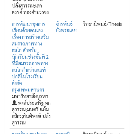
ปลั่งสุวรรณ;เสก
สรรค์ ทองคำบรรจง
การพัฒนาชุดการ
จักรพันธ์
วิทยานิพนธ์/Thesis
เรียนด้วยตนเอง
ยังพระเดช
เรื่อง การสร้างเสริม
สมรรถภาพทาง
กลไก สำหรับ
นักเรียนช่วงชั้นที่ 2
ที่มีสมรรถภาพทาง
กลไกต่ำกว่าเกณฑ์
ปกติในโรงเรียน
สังกัด
กรุงเทพมหานคร
มหาวิทยาลัยบูรพา
พงศ์ประเสริฐ หก
สุวรรณ;มนตรี แย้ม
กสิกร;สันติพงษ์ ปลั่ง
สุวรรณ