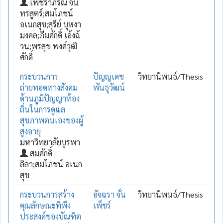
เพชราภรณ์ จัน
ทรสูตร์;สมโภชน์
อเนกสุข;สุรีย์ บุหงา
มงคล;ภีมศักดิ์ เอ้งฉ้
วน;พรสุข พงศ์วุฒิ
ศักดิ์
กระบวนการ
ปัญญเดช
วิทยานิพนธ์/Thesis
ถ่ายทอดทางสังคม
พันธุวัฒน์
ด้านภูมิปัญญาท้อง
ถิ่นในการดูแล
สุขภาพตนเองของผู้
สูงอายุ
มหาวิทยาลัยบูรพา
สมศักดิ์
ลิลา;สมโภชน์ อเนก
สุข
กระบวนการสร้าง
อัจฉรา จั่น
วิทยานิพนธ์/Thesis
คุณลักษณะที่พึง
เพ็ชร์
ประสงค์ของบัณฑิต