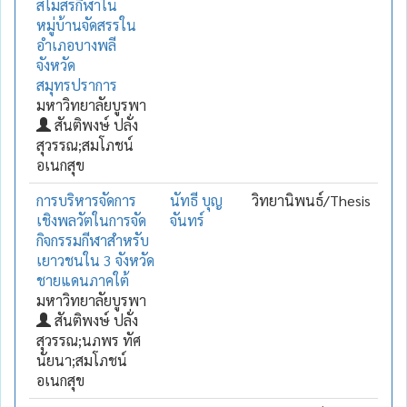
สโมสรกีฬาใน
หมู่บ้านจัดสรรใน
อำเภอบางพลี
จังหวัด
สมุทรปราการ
มหาวิทยาลัยบูรพา
สันติพงษ์ ปลั่ง
สุวรรณ;สมโภชน์
อเนกสุข
การบริหารจัดการ
นัทธี บุญ
วิทยานิพนธ์/Thesis
เชิงพลวัตในการจัด
จันทร์
กิจกรรมกีฬาสำหรับ
เยาวชนใน 3 จังหวัด
ชายแดนภาคใต้
มหาวิทยาลัยบูรพา
สันติพงษ์ ปลั่ง
สุวรรณ;นภพร ทัศ
นัยนา;สมโภชน์
อเนกสุข