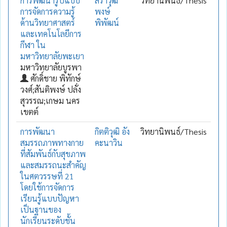
การพัฒนารูปแบบ
สราวุฒิ
วิทยานิพนธ์/Thesis
การจัดการความรู้
พงษ์
ด้านวิทยาศาสตร์
พิพัฒน์
และเทคโนโลยีการ
กีฬา ใน
มหาวิทยาลัยพะเยา
มหาวิทยาลัยบูรพา
ศักดิ์ชาย พิทักษ์
วงศ์;สันติพงษ์ ปลั่ง
สุวรรณ;เกษม นคร
เขตต์
การพัฒนา
กิตติวุฒิ อัง
วิทยานิพนธ์/Thesis
สมรรถภาพทางกาย
คะนาวิน
ที่สัมพันธ์กับสุขภาพ
และสมรรถนะสำคัญ
ในศตวรรษที่ 21
โดยใช้การจัดการ
เรียนรู้แบบปัญหา
เป็นฐานของ
นักเรียนระดับชั้น