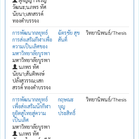
สุกัญญา เจริญ
วัฒนะ;นภพร ทัศ
นัยนา;เสกสรรค์
ทองคำบรรจง
การพัฒนากลยุทธ์
ฉัตรชัย สุข
วิทยานิพนธ์/Thesis
การส่งเสริมกีฬาเพื่อ
สันติ์
ความเป็นเลิศของ
มหาวิทยาลัยบูรพา
มหาวิทยาลัยบูรพา
นภพร ทัศ
นัยนา;สันติพงษ์
ปลั่งสุวรรณ;เสก
สรรค์ ทองคำบรรจง
การพัฒนากลยุทธ์
กฤษณะ
วิทยานิพนธ์/Thesis
เพื่อส่งเสริมนักกีฬา
บุญ
ยูยิตสูไทยสู่ความ
ประสิทธิ์
เป็นเลิศ
มหาวิทยาลัยบูรพา
นภพร ทัศ