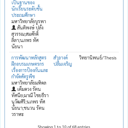
เป็นฐานของ
นักเรียนระดับชั้น
ประถมศึกษา
มหาวิทยาลัยบูรพา
สันติพงษ์ ปลั่ง
สุวรรณ;สมศักดิ์
ลิลา;นภพร ทัศ
นัยนา
การพัฒนาหลักสูตร
สำอางค์
วิทยานิพนธ์/Thesis
ฝึกอบรมเกษตรกร
ปลื้มเจริญ
เรื่องการป้องกันและ
กำจัดศัตรูพืช
มหาวิทยาลัยมหิดล
เต็มดวง รัตน
ทัศนีย;มาณี ไชยธีรา
นุวัฒศิริ;นภพร ทัศ
นัยนา;ชนวน รัตน
วราหะ
Showing 1 to 10 of 68 entries