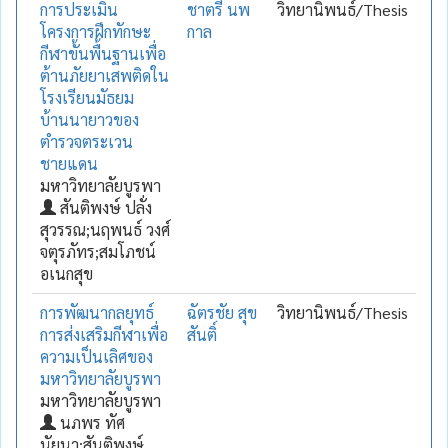
การประเมิน
ชาตรี นพ
วิทยานิพนธ์/Thesis
โครงการฝึกทักษะ
กาล
กีฬาขั้นพื้นฐานเพื่อ
ต้านภัยยาเสพติดใน
โรงเรียนมัธยม
บ้านนายาวของ
ตำรวจตระเวน
ชายแดน
มหาวิทยาลัยบูรพา
สันติพงษ์ ปลั่ง
สุวรรณ;นฤพนธ์ วงศ์
จตุรภัทร;สมโภชน์
อเนกสุข
การพัฒนากลยุทธ์
ฉัตรชัย สุข
วิทยานิพนธ์/Thesis
การส่งเสริมกีฬาเพื่อ
สันติ์
ความเป็นเลิศของ
มหาวิทยาลัยบูรพา
มหาวิทยาลัยบูรพา
นภพร ทัศ
นัยนา;สันติพงษ์