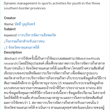
Dynamic management in sports activities for youth in the three
southern border provinces
Creator
Name:
นัทธี บุญจันทร์
Subject
keyword:
การบริหารจัดการเชิงพลวัต
;
กิจกรรมกีฬาสำหรับเยาวชน
;
3 จังหวัดชายแดนภาคใต้
Description
Abstract:
การวิจัยครั้งนี้เป็นการวิจัยแบบผสมผสาน (Mixed methods
research) โดยมีวัตถุประสงค์ เพื่อศึกษาสภาพการบริหารจัดการกีฬาสาห
รับเยาวชนใน 3 จังหวัดชายแดนภาคใต้ และศึกษา โครงสร้างความสัมพันธ์
เชิงระบบของประสิทธิผลการบริหารจัดการกีฬา เพื่อพัฒนารูปแบบ
พลวัต สาหรับการบริหารจัดการกิจกรรมกีฬา เก็บรวบรวมข้อมูลด้วยวิธีการ
สัมภาษณ์เชิงลึกจาก ผู้เชี่ยวชาญจานวน 15 คนและเก็บรวบรวมข้อมูลด้วย
แบบสอบถามจากเยาวชนและเจ้าหน้าที่กีฬา ประจาอาเภอ จานวน 400
คน ข้อมูลเชิงคุณภาพใช้วิธีการวิเคราะห์เนื้อหา ข้อมูลเชิงปริมาณ วิเคราะห์
โดยใช้สถิติ ค่าเฉลี่ย ส่วนเบี่ยงเบนมาตรฐาน และการวิเคราะห์สหสัมพันธ์
ผลการวิจัยพบว่า 1. สภาพการบริหารจัดการกีฬาสาหรับเยาวชนใน 3
จังหวัดชายแดนภาคใต้ ดาเนินการ ตามแผนยุทธศาสตร์และนโยบายของผู้