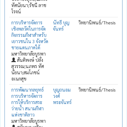
ทัศนัยนา;รัชนี ลาช
โรจน์
การบริหารจัดการ
นัทธี บุญ
วิทยานิพนธ์/Thesis
เชิงพลวัตในการจัด
จันทร์
กิจกรรมกีฬาสำหรับ
เยาวชนใน 3 จังหวัด
ชายแดนภาคใต้
มหาวิทยาลัยบูรพา
สันติพงษ์ ปลั่ง
สุวรรณ;นภพร ทัศ
นัยนา;สมโภชน์
อเนกสุข
การพัฒนากลยุทธ์
บุญถนอม
วิทยานิพนธ์/Thesis
การบริหารจัดการ
วงศ์
การให้บริการสระ
พระจันทร์
ว่ายน้ำ สนามกีฬา
แห่งชาติลาว
มหาวิทยาลัยบูรพา