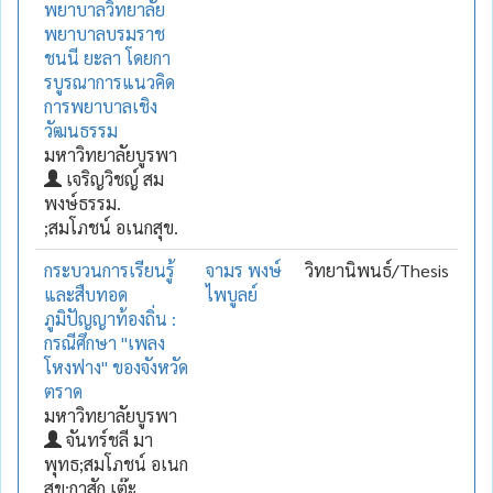
พยาบาลวิทยาลัย
พยาบาลบรมราช
ชนนี ยะลา โดยกา
รบูรณาการแนวคิด
การพยาบาลเชิง
วัฒนธรรม
มหาวิทยาลัยบูรพา
เจริญวิชญ์ สม
พงษ์ธรรม.
;สมโภชน์ อเนกสุข.
กระบวนการเรียนรู้
จามร พงษ์
วิทยานิพนธ์/Thesis
และสืบทอด
ไพบูลย์
ภูมิปัญญาท้องถิ่น :
กรณีศึกษา "เพลง
โหงฟาง" ของจังหวัด
ตราด
มหาวิทยาลัยบูรพา
จันทร์ชลี มา
พุทธ;สมโภชน์ อเนก
สุข;กาสัก เต๊ะ