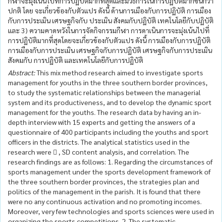
กีฬาจะมุ่งเน้นไปที่การปฏิบัติมากที่สุดและมีวิธีการในการปฏิบัติมากขึ้นกว่า
ปกติ โดย จะเกี่ยวข้องกับตัวแปร ดังนี้ ด้านการเมืองกับการปฏิบัติ การเมือง
กับการประเมิน เศรษฐกิจกับ ประเมิน สังคมกับปฏิบัติ เทคโนโลยีกับปฏิบัติ
และ 3) ความคาดหวังในการจัดกิจกรรมกีฬา การดาเนินการจะมุ่งเน้นไปที่
การปฏิบัติมากที่สุดโดยจะเกี่ยวข้องกับตัวแปร ดังนี้ การเมืองกับการปฏิบัติ
การเมืองกับการประเมิน เศรษฐกิจกับการปฏิบัติ เศรษฐกิจกับการประเมิน
สังคมกับ การปฏิบัติ และเทคโนโลยีกับการปฏิบัติ
Abstract:
This mix method research aimed to investigate sports
management for youths in the three southern border provinces,
to study the systematic relationships between the managerial
system and its productiveness, and to develop the dynamic sport
management for the youths. The research data by having an in-
depth interview with 15 experts and getting the answers of a
questionnaire of 400 participants including the youths and sport
officers in the districts. The analytical statistics used in the
research were  , SD content analysis, and correlation. The
research findings are as follows: 1. Regarding the circumstances of
sports management under the sports development framework of
the three southern border provinces, the strategies plan and
politics of the management in the parish. It is found that there
were no any continuous activation and no promoting incomes.
Moreover, very few technologies and sports sciences were used in
organizing the sports competitions. 2. The systematic