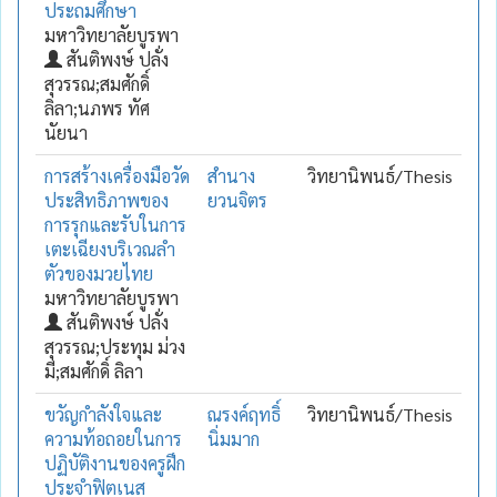
ประถมศึกษา
มหาวิทยาลัยบูรพา
สันติพงษ์ ปลั่ง
สุวรรณ;สมศักดิ์
ลิลา;นภพร ทัศ
นัยนา
การสร้างเครื่องมือวัด
สำนาง
วิทยานิพนธ์/Thesis
ประสิทธิภาพของ
ยวนจิตร
การรุกและรับในการ
เตะเฉียงบริเวณลำ
ตัวของมวยไทย
มหาวิทยาลัยบูรพา
สันติพงษ์ ปลั่ง
สุวรรณ;ประทุม ม่วง
มี;สมศักดิ์ ลิลา
ขวัญกำลังใจและ
ณรงค์ฤทธิ์
วิทยานิพนธ์/Thesis
ความท้อถอยในการ
นิ่มมาก
ปฏิบัติงานของครูฝึก
ประจำฟิตเนส