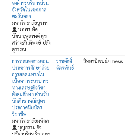
องค์การบริหารส่วน
จังหวัดในเขตภาค
ตะวันออก
มหาวิทยาลัยบูรพา
นภพร ทัศ
นัยนา;พูลพงศ์ สุข
สว่าง;สันติพงษ์ ปลั่ง
สุวรรณ
การทดลองการสอน
ราชศักดิ์
วิทยานิพนธ์/Thesis
ประชากรศึกษาด้วย
จิตรพันธ์
การสอดแทรกใน
เนื้อหากระบวนการ
ทางเศรษฐกิจวิชา
สังคมศึกษา สำหรับ
นักศึกษาหลักสูตร
ประกาศนียบัตร
วิชาชีพ
มหาวิทยาลัยมหิดล
บุญธรรม กิจ
ปรีดาบริสุทธิ์;นภพร