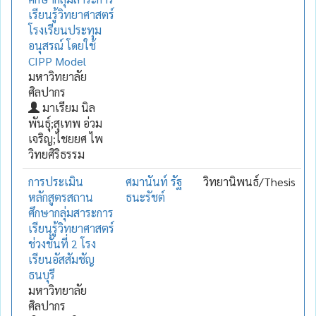
เรียนรู้วิทยาศาสตร์
โรงเรียนประทุม
อนุสรณ์ โดยใช้
CIPP Model
มหาวิทยาลัย
ศิลปากร
มาเรียม นิล
พันธุ์;สุเทพ อ่วม
เจริญ;ไชยยศ ไพ
วิทยศิริธรรม
การประเมิน
ศมานันท์ รัฐ
วิทยานิพนธ์/Thesis
หลักสูตรสถาน
ธนะรัชต์
ศึกษากลุ่มสาระการ
เรียนรู้วิทยาศาสตร์
ช่วงชั้นที่ 2 โรง
เรียนอัสสัมชัญ
ธนบุรี
มหาวิทยาลัย
ศิลปากร