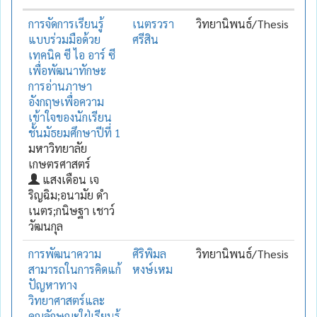
การจัดการเรียนรู้
เนตรวรา
วิทยานิพนธ์/Thesis
แบบร่วมมือด้วย
ศรีสิน
เทคนิค ซี ไอ อาร์ ซี
เพื่อพัฒนาทักษะ
การอ่านภาษา
อังกฤษเพื่อความ
เข้าใจของนักเรียน
ชั้นมัธยมศึกษาปีที่ 1
มหาวิทยาลัย
เกษตรศาสตร์
แสงเดือน เจ
ริญฉิม;อนามัย ดำ
เนตร;กนิษฐา เชาว์
วัฒนกุล
การพัฒนาความ
ศิริพิมล
วิทยานิพนธ์/Thesis
สามารถในการคิดแก้
หงษ์เหม
ปัญหาทาง
วิทยาศาสตร์และ
คุณลักษณะใฝ่เรียนรู้