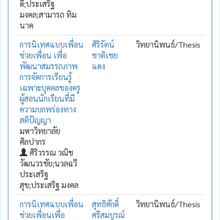
ดี;ประเสริฐ
มงคล;สามารถ ทิม
นาค
การนิเทศแบบเพื่อน
ศิริรัตน์
วิทยานิพนธ์/Thesis
ช่วยเพื่อน เพื่อ
ชาติเชย
พัฒนาสมรรถภาพ
แดง
การจัดการเรียนรู้
เฉพาะบุคคลของครู
ผู้สอนนักเรียนที่มี
ความบกพร่องทาง
สติปัญญา
มหาวิทยาลัย
ศิลปากร
ศิริวรรณ วณิช
วัฒนวรชัย;นวลฉวี
ประเสริฐ
สุข;ประเสริฐ มงคล
การนิเทศแบบเพื่อน
สุทธิศักดิ์
วิทยานิพนธ์/Thesis
ช่วยเพื่อนเพื่อ
ศรีสมบูรณ์