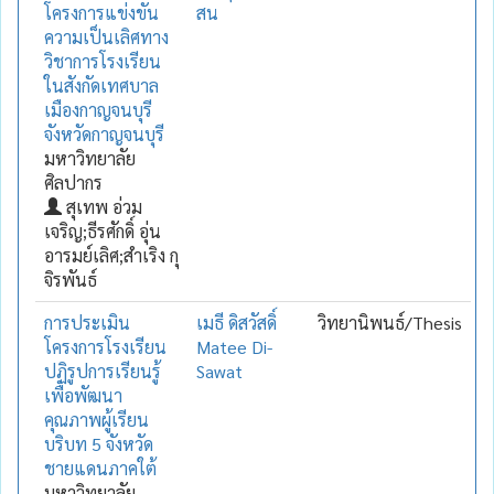
โครงการแข่งขัน
สน
ความเป็นเลิศทาง
วิชาการโรงเรียน
ในสังกัดเทศบาล
เมืองกาญจนบุรี
จังหวัดกาญจนบุรี
มหาวิทยาลัย
ศิลปากร
สุเทพ อ่วม
เจริญ;ธีรศักดิ์ อุ่น
อารมย์เลิศ;สำเริง กุ
จิรพันธ์
การประเมิน
เมธี ดิสวัสดิ์
วิทยานิพนธ์/Thesis
โครงการโรงเรียน
Matee Di-
ปฏิรูปการเรียนรู้
Sawat
เพื่อพัฒนา
คุณภาพผู้เรียน
บริบท 5 จังหวัด
ชายแดนภาคใต้
มหาวิทยาลัย