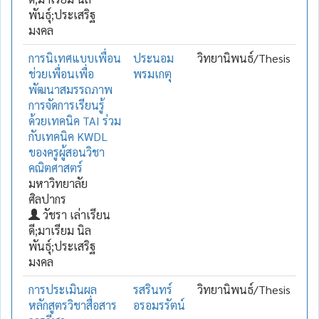
พันธุ์;ประเสริฐ
มงคล
การนิเทศแบบเพื่อน
ประนอม
วิทยานิพนธ์/Thesis
ช่วยเพื่อนเพื่อ
พรมเกตุ
พัฒนาสมรรถภาพ
การจัดการเรียนรู้
ด้วยเทคนิค TAI ร่วม
กับเทคนิค KWDL
ของครูผู้สอนวิชา
คณิตศาสตร์
มหาวิทยาลัย
ศิลปากร
วัชรา เล่าเรียน
ดี;มาเรียม นิล
พันธุ์;ประเสริฐ
มงคล
การประเมินผล
รสรินทร์
วิทยานิพนธ์/Thesis
หลักสูตรวิชาสื่อสาร
อรอมรรัตน์