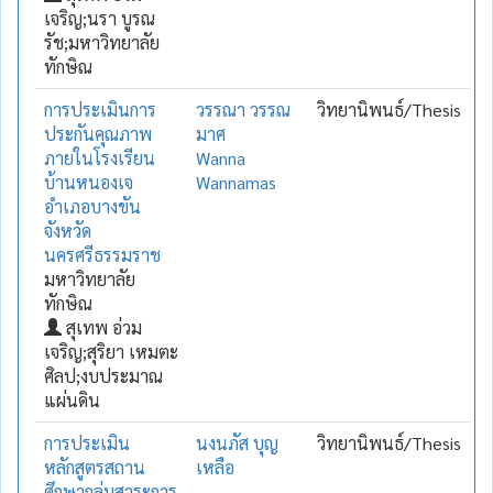
เจริญ;นรา บูรณ
รัช;มหาวิทยาลัย
ทักษิณ
การประเมินการ
วรรณา วรรณ
วิทยานิพนธ์/Thesis
ประกันคุณภาพ
มาศ
ภายในโรงเรียน
Wanna
บ้านหนองเจ
Wannamas
อำเภอบางขัน
จังหวัด
นครศรีธรรมราช
มหาวิทยาลัย
ทักษิณ
สุเทพ อ่วม
เจริญ;สุริยา เหมตะ
ศิลป;งบประมาณ
แผ่นดิน
การประเมิน
นงนภัส บุญ
วิทยานิพนธ์/Thesis
หลักสูตรสถาน
เหลือ
ศึกษากลุ่มสาระการ