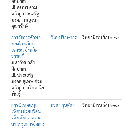
ศิลปากร
สุเทพ อ่วม
เจริญ;ประเสริฐ
มงคล;กาญจนา
คุณารักษ์
การจัดการศึกษา
วิไล ปรึกษากร
วิทยานิพนธ์/Thesis
ของโรงเรียน
เอกชน จังหวัด
ราชบุรี
มหาวิทยาลัย
ศิลปากร
ประเสริฐ
มงคล;สุเทพ อ่วม
เจริญ;มาเรียม นิล
พันธุ์
การนิเทศแบบ
อรสา กุนศิลา
วิทยานิพนธ์/Thesis
เพื่อนช่วยเพื่อน
เพื่อพัฒนาความ
สามารถการจัดการ