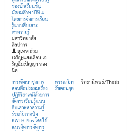
ของนักเรียนชั้น
มัธยมศึกษาปีที่ 4
โดยการจัดการเรียน
รู้แบบสืบเสาะ
หาความรู้
มหาวิทยาลัย
ศิลปากร
สุเทพ อ่วม
เจริญ;แสงเดือน เจ
ริญฉิม;ปัญญา ทอง
นิ่ล
การพัฒนาชุดการ
พรรณวิภา
วิทยานิพนธ์/Thesis
สอนสื่อประสมเรื่อง
รัชตธนกุล
ปฎิกิริยาเคมีด้วยการ
จัดการเรียนรู้แบบ
สืบเสาะหาความรู้
ร่วมกับเทคนิค
KWLH Plus โดยใช้
แนวคิดการจัดการ