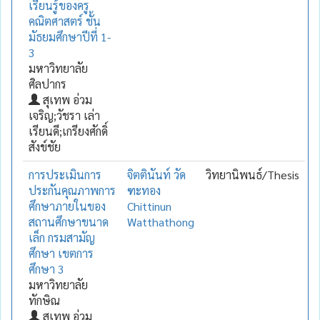
เรียนรู้ของครู
คณิตศาสตร์ ชั้น
มัธยมศึกษาปีที่ 1-
3
มหาวิทยาลัย
ศิลปากร
สุเทพ อ่วม
เจริญ;วัชรา เล่า
เรียนดี;เกรียงศักดิ์
สังข์ชัย
การประเมินการ
จิตตินันท์ วัด
วิทยานิพนธ์/Thesis
ประกันคุณภาพการ
ฑะทอง
ศึกษาภายในของ
Chittinun
สถานศึกษาขนาด
Watthathong
เล็ก กรมสามัญ
ศึกษา เขตการ
ศึกษา 3
มหาวิทยาลัย
ทักษิณ
สุเทพ อ่วม