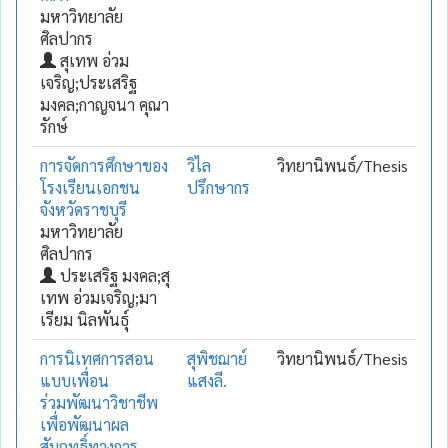
มหาวิทยาลัย
ศิลปากร
สุเทพ อ่วม
เจริญ;ประเสริฐ
มงคล;กาญจนา คุณา
รักษ์
การจัดการศึกษาของ
วิไล
วิทยานิพนธ์/Thesis
โรงเรียนเอกชน
ปรึกษากร
จังหวัดราชบุรี
มหาวิทยาลัย
ศิลปากร
ประเสริฐ มงคล;สุ
เทพ อ่วมเจริญ;มา
เรียม นิลพันธุ์
การนิเทศการสอน
สุพิชฌาย์
วิทยานิพนธ์/Thesis
แบบเพื่อน
แสงลี.
ร่วมพัฒนาวิชาชีพ
เพื่อพัฒนาผล
สัมฤทธิ์ทางการ