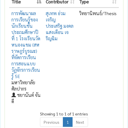
Title
Contributor
Type
การพัฒนาผล
สุเทพ อ่วม
วิทยานิพนธ์/Thesis
การเรียนรู้ของ
เจริญ
นักเรียนชั้น
ประเสริฐ มงคล
ประถมศึกษาปี
แสงเดือน เจ
ที่ 1 โรงเรียนวัด
ริญฉิม
หนองแขม (สห
ราษฎร์บูรณะ)
ที่จัดการเรียน
การสอนแบบ
วัฏจักรการเรียน
รู้ 5E
มหาวิทยาลัย
ศิลปากร
ชยานันต์ จัน
ดี
Showing 1 to 1 of 1 entries
Previous
1
Next