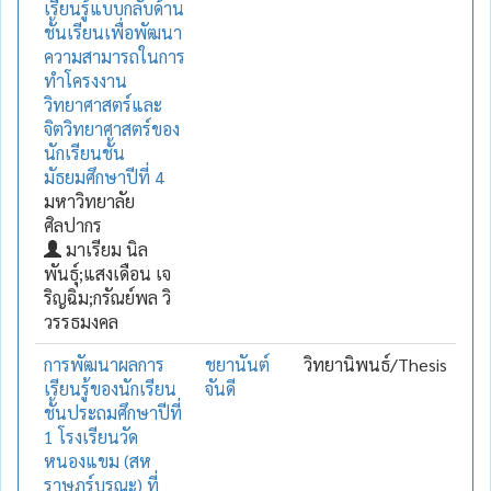
เรียนรู้แบบกลับด้าน
ชั้นเรียนเพื่อพัฒนา
ความสามารถในการ
ทำโครงงาน
วิทยาศาสตร์และ
จิตวิทยาศาสตร์ของ
นักเรียนชั้น
มัธยมศึกษาปีที่ 4
มหาวิทยาลัย
ศิลปากร
มาเรียม นิล
พันธุ์;แสงเดือน เจ
ริญฉิม;กรัณย์พล วิ
วรรธมงคล
การพัฒนาผลการ
ชยานันต์
วิทยานิพนธ์/Thesis
เรียนรู้ของนักเรียน
จันดี
ชั้นประถมศึกษาปีที่
1 โรงเรียนวัด
หนองแขม (สห
ราษฎร์บูรณะ) ที่