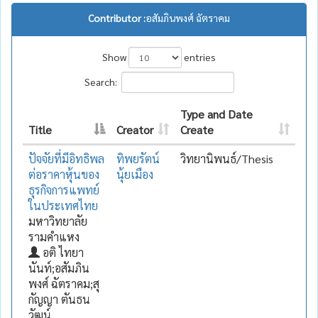
Contributor :
อสัมภินพงศ์ ฉัตราคม
Show
entries
Search:
Type and Date
Title
Creator
Create
ปัจจัยที่มีอิทธิพล
ทิพยรัตน์
วิทยานิพนธ์/Thesis
ต่อราคาหุ้นของ
นุ้ยเมือง
ธุรกิจการแพทย์
ในประเทศไทย
มหาวิทยาลัย
รามคำแหง
อติ ไทยา
นันท์;อสัมภิน
พงศ์ ฉัตราคม;สุ
กัญญา ตันธน
วัฒน์