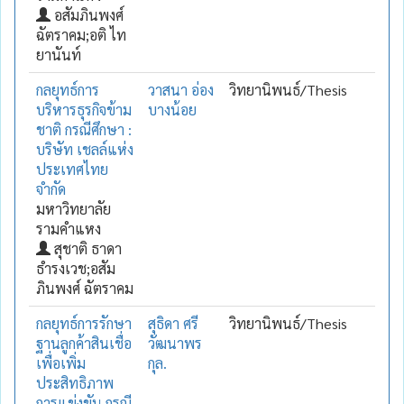
อสัมภินพงศ์
ฉัตราคม;อติ ไท
ยานันท์
กลยุทธ์การ
วาสนา อ่อง
วิทยานิพนธ์/Thesis
บริหารธุรกิจข้าม
บางน้อย
ชาติ กรณีศึกษา :
บริษัท เชลล์แห่ง
ประเทศไทย
จำกัด
มหาวิทยาลัย
รามคำแหง
สุชาติ ธาดา
ธำรงเวช;อสัม
ภินพงศ์ ฉัตราคม
กลยุทธ์การรักษา
สุธิดา ศรี
วิทยานิพนธ์/Thesis
ฐานลูกค้าสินเชื่อ
วัฒนาพร
เพื่อเพิ่ม
กุล.
ประสิทธิภาพ
การแข่งขัน กรณี