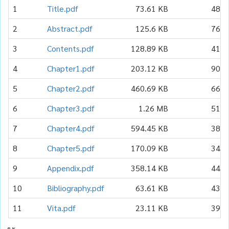
1
Title.pdf
73.61 KB
48
2
Abstract.pdf
125.6 KB
76
3
Contents.pdf
128.89 KB
41
4
Chapter1.pdf
203.12 KB
90
5
Chapter2.pdf
460.69 KB
66
6
Chapter3.pdf
1.26 MB
51
7
Chapter4.pdf
594.45 KB
38
8
Chapter5.pdf
170.09 KB
34
9
Appendix.pdf
358.14 KB
44
10
Bibliography.pdf
63.61 KB
43
11
Vita.pdf
23.11 KB
39