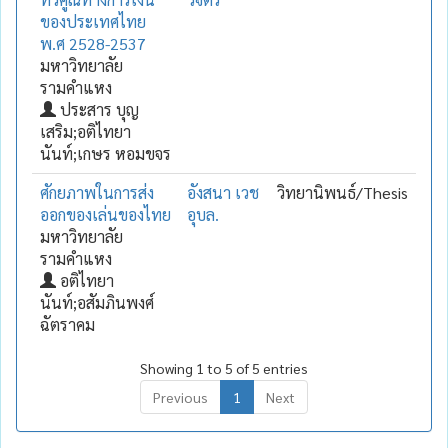
ของประเทศไทย
พ.ศ 2528-2537
มหาวิทยาลัย
รามคำแหง
ประสาร บุญ
เสริม;อติไทยา
นันท์;เกษร หอมขจร
ศักยภาพในการส่ง
อังสนา เวช
วิทยานิพนธ์/Thesis
ออกของเล่นของไทย
อุบล.
มหาวิทยาลัย
รามคำแหง
อติไทยา
นันท์;อสัมภินพงศ์
ฉัตราคม
Showing 1 to 5 of 5 entries
Previous
1
Next