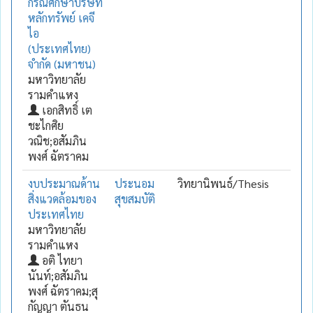
กรณีศึกษาบริษัท
หลักทรัพย์ เคจี
ไอ
(ประเทศไทย)
จำกัด (มหาชน)
มหาวิทยาลัย
รามคำแหง
เอกสิทธิ์ เต
ชะไกศิย
วณิช;อสัมภิน
พงศ์ ฉัตราคม
งบประมาณด้าน
ประนอม
วิทยานิพนธ์/Thesis
สิ่งแวดล้อมของ
สุขสมบัติ
ประเทศไทย
มหาวิทยาลัย
รามคำแหง
อติ ไทยา
นันท์;อสัมภิน
พงศ์ ฉัตราคม;สุ
กัญญา ตันธน