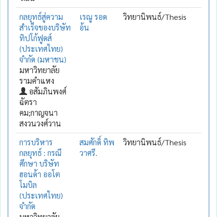
กลยุทธ์สู่ความ
เรณู รอด
วิทยานิพนธ์/Thesis
สำเร็จของบริษัท
อ้น
ทิปโก้ฟูดส์
(ประเทศไทย)
จำกัด (มหาชน)
มหาวิทยาลัย
รามคำแหง
อสัมภินพงศ์
ฉัตรา
คม;กาญจนา
สงวนวงศ์วาน
การบริหาร
สมศักดิ์ ทิพ
วิทยานิพนธ์/Thesis
กลยุทธ์ : กรณี
วาศรี.
ศึกษา บริษัท
ฮอนด้า ออโต
โมบิล
(ประเทศไทย)
จำกัด
มหาวิทยาลัย