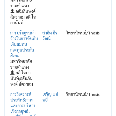
รามคำแหง
อสัมภินพงศ์
ฉัตราคม;อติ ไท
ยานันท์
การปรับฐานค่า
สาธิต ธีร
วิทยานิพนธ์/Thesis
จ้างในการจัดเก็บ
วัฒน์
เงินสมทบ
กองทุนประกัน
สังคม
มหาวิทยาลัย
รามคำแหง
อติ ไทยา
นันท์;อสัมภิน
พงศ์ ฉัตราคม
การวิเคราะห์
เจริญ แซ่
วิทยานิพนธ์/Thesis
ประสิทธิภาพ
หยี่
และการบริหาร
เชิงกลยุทธ์ :