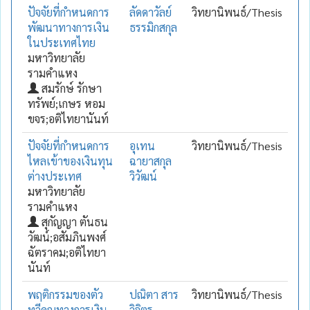
ปัจจัยที่กำหนดการ
ลัดดาวัลย์
วิทยานิพนธ์/Thesis
พัฒนาทางการเงิน
ธรรมิกสกุล
ในประเทศไทย
มหาวิทยาลัย
รามคำแหง
สมรักษ์ รักษา
ทรัพย์;เกษร หอม
ขจร;อติไทยานันท์
ปัจจัยที่กำหนดการ
อุเทน
วิทยานิพนธ์/Thesis
ไหลเข้าของเงินทุน
ฉายาสกุล
ต่างประเทศ
วิวัฒน์
มหาวิทยาลัย
รามคำแหง
สุกัญญา ตันธน
วัฒน์;อสัมภินพงศ์
ฉัตราคม;อติไทยา
นันท์
พฤติกรรมของตัว
ปณิตา สาร
วิทยานิพนธ์/Thesis
ทวีคูณทางการเงิน
วิจิตร