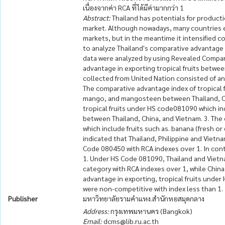
เนื่องจากค่า RCA ที่ได้มีค่ามากกว่า 1
Abstract:
Thailand has potentials for productio
market. Although nowadays, many countries e
markets, but in the meantime it intensified c
to analyze Thailand's comparative advantage in
data were analyzed by using Revealed Compar
advantage in exporting tropical fruits betwe
collected from United Nation consisted of ann
The comparative advantage index of tropical 
mango, and mangosteen between Thailand, Chi
tropical fruits under HS code081090 which in
between Thailand, China, and Vietnam. 3. The
which include fruits such as. banana (fresh or
indicated that Thailand, Philippine and Vietn
Code 080450 with RCA indexes over 1. In contr
1. Under HS Code 081090, Thailand and Vietna
category with RCA indexes over 1, while China
advantage in exporting, tropical fruits unde
were non-competitive with index less than 1.
Publisher
มหาวิทยาลัยรามคำแหง.สำนักหอสมุดกลาง
Address:
กรุงเทพมหานคร (Bangkok)
Email:
dcms@lib.ru.ac.th