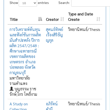
Show
entries
Search:
Type and Date
Title
Creator
Create
การวิเคราะห์ต้นทุน
สุคนธ์ทิพย์
วิทยานิพนธ์/Thesis
และฟังก์ชันการผลิต
เรืองสิริธัญ
มันสำปะหลัง ปีการ
ญกุล
ผลิต 2547/2548 :
ศึกษาเฉพาะกรณึ
เขตการผลิตของ
เกษตรกร อำเภอ
บ่อพลอย จังหวัด
กาญจนบุรี
มหาวิทยาลัย
รามคำแหง
บุญธรรม ราช
รักษ์;ไกร โพธิ์งาม
A Study on
อภิรัตน์
วิทยานิพนธ์/Thesis
Collection
คำมี