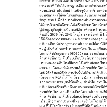
และต่างประเทศ ในส่วนของการค้าผลไม้ระหว่างป
การขนส่งที่ยังไม่ได้มาตรฐานเพียงพอแล้วประเทศ
ความแตกต่างกัน ถึงแม้ว่าในปัจจุบันการค้าระหว่
ขยายตลาดผลไม้ของไทยแต่ขณะเดียวกันยังส่งผลให้ป
วัตถุประสงค์เพื่อศึกษาถึงศักยภาพในการส่งออก
ใช้วีการศึกษาดัชนีความได้เปรียบโดยเปรียบเทีย
ใช้ข้อมูลทุติยภูมิรายปีจากสถิติการค้าระหว่างป
ตั้งแต่ปี 2535 ถึงปี 2546 โดยมีรายละเอียดดังนี
ใต้พิกัดศุลกากร 080450 ( ฝรั่ง มะม่วง มังคุด ) 
เปรียบเทียบที่ปรากฏของการส่งออกผลไม้ภายใต้พิกั
ชมพู่ เป็นต้น ) ระหว่างประเทศไทย จีน และเวีย
ไม้ภายใต้พิกัดศุลกากร 080300 ( กล้วยรวมถึงกล้
ศึกษาดัชนีความได้เปรียบเทียบโดยที่ปรากฏของการส
ประเทศและฟิลิปปินส์มีความได้เปรียบโดยเปรียบเท
มากกว่า 1 ในขณะที่เวียดนามเริ่มมีความได้เปรียบโ
ในปี 2545 และ2546 ส่วนจีนนั้นไม่มีความได้เปรีย
เนื่องจากค่าRCA ที่ได้มีค่าน้อยกว่า1 ผลการศึกษ
ศุลกากร 081090 (ผลไม้สดอื่นๆ เช่นลำไย เงาะ น้อ
เปรียบโดยเปรียบเทียบในการส่งออกผลไม้ภายใต้พิกัด
ความได้เปรียบโดยเปรียบเทียบในการส่งออกผลไม้ภาย
ศึกษาดัชนีความได้เปรียบโดยเปรียบเทียบที่ปราก
หรือแห้ง ) พบว่าประเทศไทยและจีนไม่มีความได้เ
RCA ที่ได้มีค่าน้อยกว่า 1 ในขณะที่ฟิลิปปินส์แล