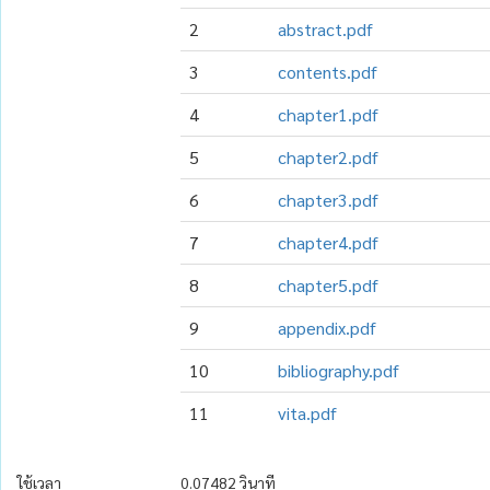
2
abstract.pdf
3
contents.pdf
4
chapter1.pdf
5
chapter2.pdf
6
chapter3.pdf
7
chapter4.pdf
8
chapter5.pdf
9
appendix.pdf
10
bibliography.pdf
11
vita.pdf
ใช้เวลา
0.07482 วินาที