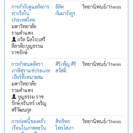
การกำกับดูแลกิจการ
ลิลิต
วิทยานิพนธ์/Thesis
ท่าเรือใน
กัมมารังกูร
ประเทศไทย
มหาวิทยาลัย
รามคำแหง
ถวิล นิลใบ;เสรี
ลีลาลัย;บุญธรรม
ราชรักษ์
การกำหนดอัตรา
ศิริเพ็ญ ศิริ
วิทยานิพนธ์/Thesis
ภาษีสุราแช่ประเภท
สวัสดิ์.
เบียร์ที่เหมาะสม
มหาวิทยาลัย
รามคำแหง
บุญธรรม ราช
รักษ์;จรินทร์ เจริญ
ศรีวัฒนกุล
การก่อหนี้ของครัว
สิทธิพร
วิทยานิพนธ์/Thesis
เรือนในภาคตะวัน
ไพรโสภา