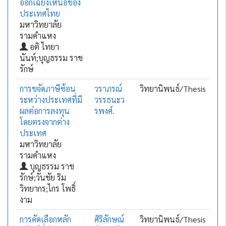
ออกเฉียงเหนือของ
ประเทศไทย
มหาวิทยาลัย
รามคำแหง
อติ ไทยา
นันท์;บุญธรรม ราช
รักษ์
การขจัดภาษีซ้อน
วราภรณ์
วิทยานิพนธ์/Thesis
ระหว่างประเทศที่มี
วรรธนะว
ผลต่อการลงทุน
รพงศ์.
โดยตรงจากต่าง
ประเทศ
มหาวิทยาลัย
รามคำแหง
บุญธรรม ราช
รักษ์;วันชัย ริม
วิทยากร;ไกร โพธิ์
งาม
การคัดเลือกหลัก
ศิริลักษณ์
วิทยานิพนธ์/Thesis