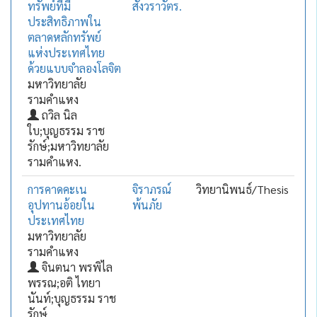
ทรัพย์ที่มี
สังวราวัตร.
ประสิทธิภาพใน
ตลาดหลักทรัพย์
แห่งประเทศไทย
ด้วยแบบจำลองโลจิต
มหาวิทยาลัย
รามคำแหง
ถวิล นิล
ใบ;บุญธรรม ราช
รักษ์;มหาวิทยาลัย
รามคำแหง.
การคาดคะเน
จิราภรณ์
วิทยานิพนธ์/Thesis
อุปทานอ้อยใน
พ้นภัย
ประเทศไทย
มหาวิทยาลัย
รามคำแหง
จินตนา พรพิไล
พรรณ;อติ ไทยา
นันท์;บุญธรรม ราช
รักษ์