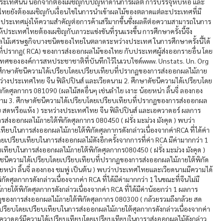
ระเทศนั้น นอกจากต้องเผชิญกับปัญหาด้านการผลิต การบรรจุหีบห่อ และ
ไทยยังต้องเผชิญกับเงื่อนไขในการนำเข้าผลไม้ของตลาดแต่ละประเทศที่มี
างประเทศมุ่งให้ความสำคัญต่อการค้าเสรีมากขึ้นซึ่งผลดีต่อความสามารถในการ
ระเทศไทยต้องเผชิญกับภาวะแข่งขันที่รุนแรงขึ้น การศึกษาครั้งนี้จึง
ผลไม้เศรษฐกิจบางชนิดของไทยในตลาดระหว่างประเทศ ในการศึกษาครั้งนี้ได้
บที่ปรากฏ( RCA) ของการส่งออกผลไม้ของไทย กับประเทศผู้ส่งออกรายอื่น โดย
ระเทศขององค์การสหประชาชาติที่บันทึกไว้ในเวบไซด์www. Unstats. Un. Org
้ 1. ศึกษาดัชนีความได้เปรียบโดยเปรียบเทียบที่ปรากฏของการส่งออกผลไม้ภาย
ระหว่างประเทศไทย จีน ฟิลิปปินส์ และเวียดนาม 2. ศึกษาดัชนีความได้เปรียบโดย
ดศุลกากร 081090 (ผลไม้สดอื่นๆ เช่นลำไย เงาะ น้อยหน่า ลิ้นจี่ ลองกอง
ดนาม 3. ศึกษาดัชนีความได้เปรียบโดยเปรียบเทียบที่ปรากฏของการส่งออกผล
วย สดหรือแห้ง ) ระหว่างประเทศไทย จีน ฟิลิปปินส์ และเอควาดอร์ ผลการ
่งออกผลไม้ภายใต้พิกัดศุลกากร 080450 ( ฝรั่ง มะม่วง มังคุด ) พบว่า
ียบในการส่งออกผลไม้ภายใต้พิกัดศุลกากรดังกล่าวเนื่องจากค่าRCA ที่ได้ค่า
ดยเปรียบเทียบในการส่งออกผลไม้ดังอีกครั้งจากการที่ค่า RCA มีค่ามากกว่า 1
บเทียบในการส่งออกผลไม้ภายใต้พิกัดศุลกากร080450 ( ฝรั่ง มะม่วง มังคุด )
าดัชนีความได้เปรียบโดยเปรียบเทียบที่ปรากฏของการส่งออกผลไม้ภายใต้พิกัด
ยหน่า ลิ้นจี่ ลองกอง ชมพู่ เป็นต้น ) พบว่าประเทศไทยและเวียดนามมีความได้
ศุลกากรดังกล่าวเนื่องจากค่า RCA ที่ได้มีค่ามากกว่า 1 ในขณะที่จีนไม่มี
ใต้พิกัดศุลกากรดังกล่าวเนื่องจากค่า RCA ที่ได้มีค่าน้อยกว่า 1 ผลการ
ฏของการส่งออกผลไม้ภายใต้พิกัดศุลกากร 080300 ( กล้วยรวมถึงกล้วย สด
ปรียบโดยเปรียบเทียบในการส่งออกผลไม้ภายใต้ศุลกากรดังกล่าวเนื่องจากค่า
ะเอควาดอร์มีความได้เปรียบเทียบโดยเปรียบเทียบในการาส่งออกผลไม้ดังกล่าว