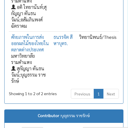
รามคำแหง
อติ ไทยานันท์;สุ
กัญญา ตันธน
วัมน์;อสัมภินพงศ์
ฉัตราคม
ศักยภาพในการส่ง
ธนรรจิต สี
วิทยานิพนธ์/Thesis
ออกผลไม้ของไทยใน
หาบุตร.
ตลาดต่างประเทศ
มหาวิทยาลัย
รามคำแหง
สุกัญญา ตันธน
วัมน์;บุญธรรม ราช
รักษ์
Showing 1 to 2 of 2 entries
Previous
1
Next
Contributor :
บุญธรรม ราชรักษ์