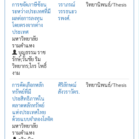
การขจัดภาษีซ้อน
วราภรณ์
วิทยานิพนธ์/Thesis
ระหว่างประเทศที่มี
วรรธนะว
ผลต่อการลงทุน
รพงศ์.
โดยตรงจากต่าง
ประเทศ
มหาวิทยาลัย
รามคำแหง
บุญธรรม ราช
รักษ์;วันชัย ริม
วิทยากร;ไกร โพธิ์
งาม
การคัดเลือกหลัก
ศิริลักษณ์
วิทยานิพนธ์/Thesis
ทรัพย์ที่มี
สังวราวัตร.
ประสิทธิภาพใน
ตลาดหลักทรัพย์
แห่งประเทศไทย
ด้วยแบบจำลองโลจิต
มหาวิทยาลัย
รามคำแหง