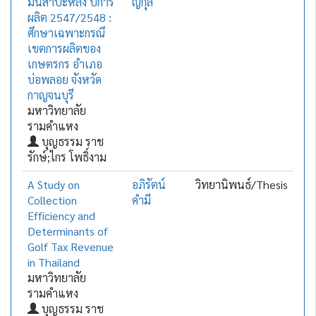
มันสำปะหลัง ปีการ
ญกุล
ผลิต 2547/2548 :
ศึกษาเฉพาะกรณึ
เขตการผลิตของ
เกษตรกร อำเภอ
บ่อพลอย จังหวัด
กาญจนบุรี
มหาวิทยาลัย
รามคำแหง
บุญธรรม ราช
รักษ์;ไกร โพธิ์งาม
A Study on
อภิรัตน์
วิทยานิพนธ์/Thesis
Collection
คำมี
Efficiency and
Determinants of
Golf Tax Revenue
in Thailand
มหาวิทยาลัย
รามคำแหง
บุญธรรม ราช