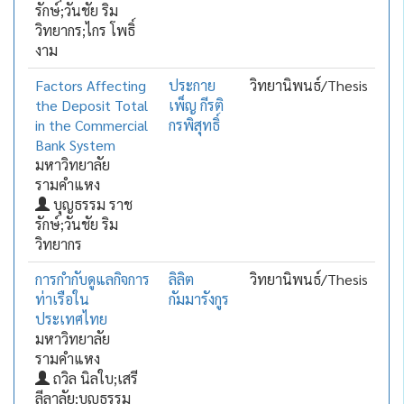
รักษ์;วันชัย ริม
วิทยากร;ไกร โพธิ์
งาม
Factors Affecting
ประกาย
วิทยานิพนธ์/Thesis
the Deposit Total
เพ็ญ กีรติ
in the Commercial
กรพิสุทธิ์
Bank System
มหาวิทยาลัย
รามคำแหง
บุญธรรม ราช
รักษ์;วันชัย ริม
วิทยากร
การกำกับดูแลกิจการ
ลิลิต
วิทยานิพนธ์/Thesis
ท่าเรือใน
กัมมารังกูร
ประเทศไทย
มหาวิทยาลัย
รามคำแหง
ถวิล นิลใบ;เสรี
ลีลาลัย;บุญธรรม