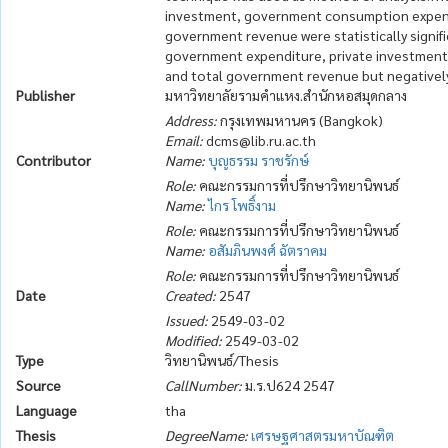
investment, government consumption expendit
government revenue were statistically signifi
government expenditure, private investment
and total government revenue but negatively 
Publisher
มหาวิทยาลัยรามคำแหง.สำนักหอสมุดกลาง
Address:
กรุงเทพมหานคร (Bangkok)
Email:
dcms@lib.ru.ac.th
Contributor
Name:
บุญธรรม ราชรักษ์
Role:
คณะกรรมการที่ปรึกษาวิทยานิพนธ์
Name:
ไกร โพธิ์งาม
Role:
คณะกรรมการที่ปรึกษาวิทยานิพนธ์
Name:
อสัมภินพงศ์ ฉัตราคม
Role:
คณะกรรมการที่ปรึกษาวิทยานิพนธ์
Date
Created:
2547
Issued:
2549-03-02
Modified:
2549-03-02
Type
วิทยานิพนธ์/Thesis
Source
CallNumber:
ม.ร.ป624 2547
Language
tha
Thesis
DegreeName:
เศรษฐศาสตรมหาบัณฑิต