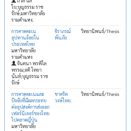
ถวิล นิล
ใบ;บุญธรรม ราช
รักษ์;มหาวิทยาลัย
รามคำแหง.
การคาดคะเน
จิราภรณ์
วิทยานิพนธ์/Thesis
อุปทานอ้อยใน
พ้นภัย
ประเทศไทย
มหาวิทยาลัย
รามคำแหง
จินตนา พรพิไล
พรรณ;อติ ไทยา
นันท์;บุญธรรม ราช
รักษ์
การคาดคะเนและ
ชาคริต
วิทยานิพนธ์/Thesis
ปัจจัยที่มีผลกระทบ
วงษ์ไทย.
ต่ออุปสงค์การส่งออก
เฟอร์นิเจอร์ของไทย
ไปตลาดญี่ปุ่น
มหาวิทยาลัย