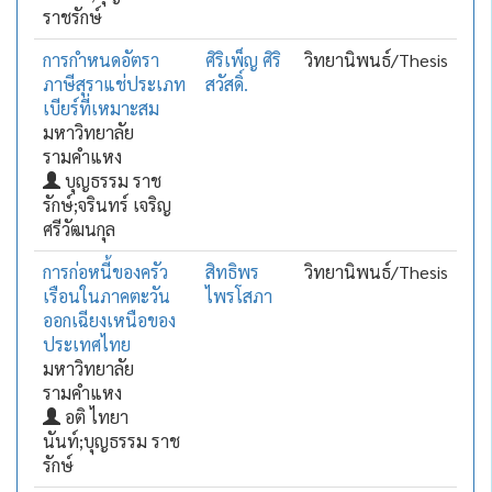
ราชรักษ์
การกำหนดอัตรา
ศิริเพ็ญ ศิริ
วิทยานิพนธ์/Thesis
ภาษีสุราแช่ประเภท
สวัสดิ์.
เบียร์ที่เหมาะสม
มหาวิทยาลัย
รามคำแหง
บุญธรรม ราช
รักษ์;จรินทร์ เจริญ
ศรีวัฒนกุล
การก่อหนี้ของครัว
สิทธิพร
วิทยานิพนธ์/Thesis
เรือนในภาคตะวัน
ไพรโสภา
ออกเฉียงเหนือของ
ประเทศไทย
มหาวิทยาลัย
รามคำแหง
อติ ไทยา
นันท์;บุญธรรม ราช
รักษ์