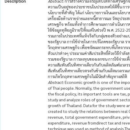
Description
Abstract:
การสร้างความเจริญเติบโตทางเศรษฐกิจ
ความเป็นอยู่ของประชาชนในประเทศให้ดีขึ้น การ
นโยบายที่สำคัญ ได้แก่ นโยบายการเงินและนโยบาย
เครื่องมือด้านรายจ่ายและหนี้สาธารณะ วัตถุประ
เศรษฐกิจ พร้อมทั้งทำการศึกษาผลการดำเนินการ
ใช้ข้อมูลทุติยภูมิรายปีตั้งแต่ในช่วงปี พ.ศ. 25
รวมภายในประเทศที่แท้จริงกับกลุ่มของตัวอย่างแ
ของรัฐบาล การใช้จ่ายในการบริโภคของรัฐบาล ราย
วิกฤตทางเศรษฐกิจ เพื่อขจัดผลกระทบที่เกิดจากเ
ตัวแปรต่างๆ ประมาณค่าสัมประสิทธิ์ด้วยวิธีกำลัง
รวมของรัฐบาล การลงทุนของเอกชน การใช้จ่ายเพื
ความสัมพันธ์ในทิศทางเดียวกันกับผลิตภัณฑ์มวลร
สัมพันธ์ในทิศทางเดียวตรงกันข้ามกับผลิตมวลรวม
การเกิดวิกฤตทางเศรษฐกิจไม่มีนัยสำคัญทางสถิติ
Abstract:
Economic growth is one of the impor
of Thai people. Normally, the government uses 
the fiscal policy, its important tools are tax,
study and analyze roles of government secto
growth of Thailand. Data for the study were
created to study the relations between real 
revenue, total government expenditure, pr
expenditure, revenue fromdirect tax and reven
technique was used as method of analysis.Th