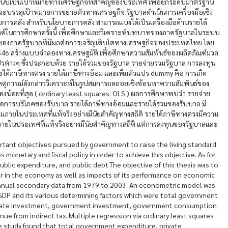
นับเป็นเป้าหมายทางเศรษฐกิจที่สำคัญของประเทศ เพื่อยกระดับมาตรฐาน
จะบรรลุเป้าหมายการขยายตัวทางเศรษฐกิจ รัฐบาลดำเนินการเครื่องมือเชิง
การคลัง สำหรับนโยบายการคลัง สามารถแบ่งได้เป็นเครื่องมือด้านรายได้
สงค์ในการศึกษาครั้งนี้ เพื่อศึกษาและวิเคราะห์บทบาทของภาครัฐบาลในระบบ
ของภาครัฐบาลที่มีผลต่อการเจริญเติบโตทางเศรษฐกิจของประเทศไทย โดย
22-2546 สร้างแบบจำลองทางเศรษฐมิติ เพื่อศึกษาความสัมพันธ์ของผลิตภัณฑ์มวล
ปรต่างๆ ซึ่งประกอบด้วย รายได้รวมของรัฐบาล รายจ่ายรวมรัฐบาล การลงทุน
ได้ภาษีทางตรง รายได้ภาษีทางอ้อม และเพิ่มตัวแปร dummy คือ การเกิด
หตุการณ์ดังกล่าววิเคราะห์ในรูปสมการถดถอยเชิงซ้อนหาความสัมพันธ์ของ
สองน้อยที่สุด ( ordinary least squares: OLS ) ผลการศึกษาพบว่า รายจ่าย
่อการบริโภคของรับบาล รายได้ภาษีทางอ้อมและรายได้รวมของรับบาล มี
วมภายในประเทศที่แท้จริงอย่างมีนัยสำคัญทางสถิติ รายได้ภาษีทางตรงมีความ
ภายในประเทศที่แท้จริงอย่างมีนัยสำคัญทางสถิติ แต่การลงทุนของรัฐบาลและ
tant objectives pursued by government to raise the living standard
monetary and fiscal policy in order to achieve this objective. As for
 public expenditure, and public debt.The objective of this thesis was to
r in the economy as well as impacts of its performance on economic
 annual secondary data from 1979 to 2003. An econometric model was
GDP and its various determining factors which were total government
ivate investment, government investment, government consumption
ue from indirect tax. Multiple regression via ordinary least squares
e study found that total government expenditure, private