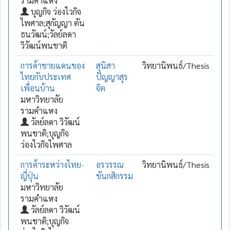
รามคำแหง
บุญกิจ ว่องไวกิจ
ไพศาล;สุกัญญา ตัน
ธนวัฒน์;วัลย์ลดา
วิวัฒน์พนชาติ
การค้าชายแดนของ
สุนิสา
วิทยานิพนธ์/Thesis
ไทยกับประเทศ
ปัญญาสุร
เพื่อนบ้าน
จิต
มหาวิทยาลัย
รามคำแหง
วัลย์ลดา วิวัฒน์
พนชาติ;บุญกิจ
ว่องไวกิจไพศาล
การค้าระหว่างไทย-
อรวรรณ
วิทยานิพนธ์/Thesis
ญี่ปุ่น
ขันกสิกรรม
มหาวิทยาลัย
รามคำแหง
วัลย์ลดา วิวัฒน์
พนชาติ;บุญกิจ