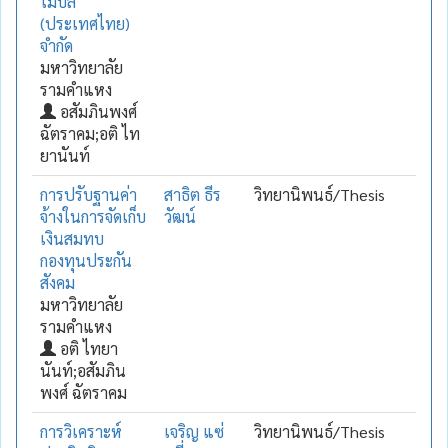
โมบิล
(ประเทศไทย)
จำกัด
มหาวิทยาลัย
รามคำแหง
อสัมภินพงศ์
ฉัตราคม;อติ ไท
ยานันท์
การปรับฐานค่า
สาธิต ธีร
วิทยานิพนธ์/Thesis
จ้างในการจัดเก็บ
วัฒน์
เงินสมทบ
กองทุนประกัน
สังคม
มหาวิทยาลัย
รามคำแหง
อติ ไทยา
นันท์;อสัมภิน
พงศ์ ฉัตราคม
การวิเคราะห์
เจริญ แซ่
วิทยานิพนธ์/Thesis