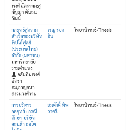
พงศ์ ฉัตราคม;สุ
กัญญา ตันธน
วัฒน์
กลยุทธ์สู่ความ
เรณู รอด
วิทยานิพนธ์/Thesis
สำเร็จของบริษัท
อ้น
ทิปโก้ฟูดส์
(ประเทศไทย)
จำกัด (มหาชน)
มหาวิทยาลัย
รามคำแหง
อสัมภินพงศ์
ฉัตรา
คม;กาญจนา
สงวนวงศ์วาน
การบริหาร
สมศักดิ์ ทิพ
วิทยานิพนธ์/Thesis
กลยุทธ์ : กรณี
วาศรี.
ศึกษา บริษัท
ฮอนด้า ออโต