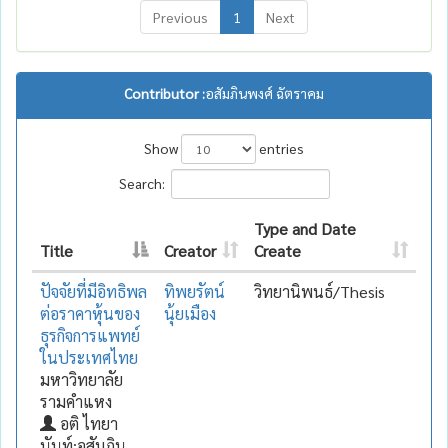
Previous
1
Next
Contributor :
อสัมภินพงศ์ ฉัตราคม
Show
entries
Search:
Type and Date
Title
Creator
Create
ปัจจัยที่มีอิทธิพล
ทิพยรัตน์
วิทยานิพนธ์/Thesis
ต่อราคาหุ้นของ
นุ้ยเมือง
ธุรกิจการแพทย์
ในประเทศไทย
มหาวิทยาลัย
รามคำแหง
อติ ไทยา
นันท์;อสัมภิน