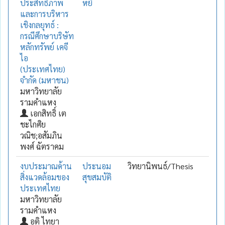
ประสิทธิภาพ
หยี่
และการบริหาร
เชิงกลยุทธ์ :
กรณีศึกษาบริษัท
หลักทรัพย์ เคจี
ไอ
(ประเทศไทย)
จำกัด (มหาชน)
มหาวิทยาลัย
รามคำแหง
เอกสิทธิ์ เต
ชะไกศิย
วณิช;อสัมภิน
พงศ์ ฉัตราคม
งบประมาณด้าน
ประนอม
วิทยานิพนธ์/Thesis
สิ่งแวดล้อมของ
สุขสมบัติ
ประเทศไทย
มหาวิทยาลัย
รามคำแหง
อติ ไทยา