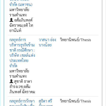
จำกัด (มหาชน)
มหาวิทยาลัย
รามคำแหง
อสัมภินพงศ์
ฉัตราคม;อติ ไท
ยานันท์
กลยุทธ์การ
วาสนา อ่อง
วิทยานิพนธ์/Thesis
บริหารธุรกิจข้าม
บางน้อย
ชาติ กรณีศึกษา :
บริษัท เชลล์แห่ง
ประเทศไทย
จำกัด
มหาวิทยาลัย
รามคำแหง
สุชาติ ธาดา
ธำรงเวช;อสัม
ภินพงศ์ ฉัตราคม
กลยุทธ์การรักษา
สุธิดา ศรี
วิทยานิพนธ์/Thesis