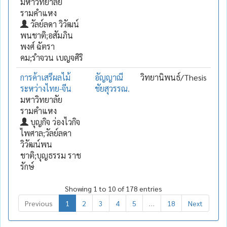
มหาวิทยาลัย
รามคำแหง
วัลย์ลดา วิวัฒน์
พนชาติ;อสัมภิน
พงศ์ ฉัตรา
คม;รำจวน เบญจศิริ
การค้าเสรีผลไม้
อัญญาณี
วิทยานิพนธ์/Thesis
ระหว่างไทย-จีน
ชัยสุวรรณ.
มหาวิทยาลัย
รามคำแหง
บุญกิจ ว่องไวกิจ
ไพศาล;วัลย์ลดา
วิวัฒน์พน
ชาติ;บุญธรรม ราช
รักษ์
Showing 1 to 10 of 178 entries
Previous
1
2
3
4
5
…
18
Next