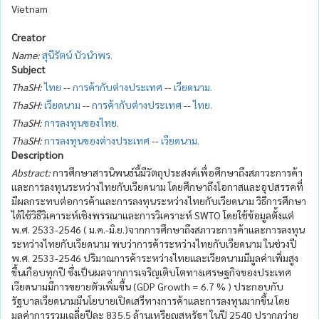
Vietnam
Creator
Name:
สุนีรัตน์ บัวนำพร.
Subject
ThaSH:
ไทย
--
การค้ากับต่างประเทศ
--
เวียดนาม.
ThaSH:
เวียดนาม
--
การค้ากับต่างประเทศ
--
ไทย.
ThaSH:
การลงทุนของไทย.
ThaSH:
การลงทุนของต่างประเทศ
--
เวียดนาม.
Description
Abstract:
การศึกษาสารนิพนธ์นี้มีวัตถุประสงค์เพื่อศึกษาถึงสภาวะการค้า
และการลงทุนระหว่างไทยกับเวียดนาม โดยศึกษาถึงโอกาสและอุปสรรคที่
มีผลกระทบต่อการค้าและการลงทุนระหว่างไทยกับเวียดนาม วิธีการศึกษา
ได้ใช้วิธีวิเคาระห์เชิงพรรณาและการวิเคราะห์ SWTO โดยใช้ข้อมูลตั้งแต่
พ.ศ. 2533-2546 ( ม.ค.-มิ.ย.)จากการศึกษาถึงสภาวะการค้าและการลงทุน
ระหว่างไทยกับเวียดนาม พบว่าการค้าระหว่างไทยกับเวียดนาม ในช่วงปี
พ.ศ. 2533-2546 ปริมาณการค้าระหว่างไทยและเวียดนามมีมูลค่าเพิ่มสูง
ขึ้นเกือบทุกปี ซึ่งเป็นผลจากการเจริญเติบโตทางเศรษฐกิจของประเทศ
เวียดนามมีการขยายตัวเพิ่มขึ้น (GDP Growth = 6.7 % ) ประกอบกับ
รัฐบาลเวียดนามมีนโยบายเปิดเสรีทางการค้าและการลงทุนมากขึ้น โดย
มูลค่าการรวมเฉลี่ยปีละ 835.5 ล้านเหรียญสหรัฐฯ ในปี 2540 ปรากฏว่าย