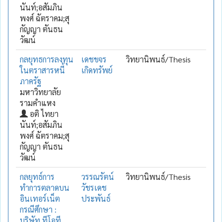
นันท์;อสัมภิน
พงศ์ ฉัตราคม;สุ
กัญญา ตันธน
วัฒน์
กลยุทธการลงทุน
เดชขจร
วิทยานิพนธ์/Thesis
ในตราสารหนี้
เกิดทรัพย์
ภาครัฐ
มหาวิทยาลัย
รามคำแหง
อติ ไทยา
นันท์;อสัมภิน
พงศ์ ฉัตราคม;สุ
กัญญา ตันธน
วัฒน์
กลยุทธ์การ
วรรณรัตน์
วิทยานิพนธ์/Thesis
ทำการตลาดบน
วัชรเดช
อินเทอร์เน็ต
ประพันธ์
กรณีศึกษา :
บริษัท ทีโอที