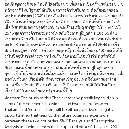
อดเกินดุลการค้าของไทยที่มีต่อเวียดนามเริ่มลดลงงเป็นครั้งแรกในรอบ 5 ปี
หลักจากที่ไทยมีฐานะได้เปรียบดุลการค้ากับเวียดนามต่อเนื่องมาตลอด
โดยในปีที่ผ่านมา (2545) ไทยเป็นฝ่ายเกินดุลการค้ากับเวียดนามรวมมูลค่า
709.4 ล้านเหรียญสหรัฐฯ คิดเป็นอัตราการขยายตัวเพิ่มขึ้นร้อยละ 49.2
เมื่อเทียบกับยอดเกินดุลจำนวน 475.5 ล้านเหรียญสหรัฐฯในปี 2544 ในปี
2545 มูลค่าการค้ารวมระหว่างไทยกับเวียดนามมีมูลค่า 1,186.56 ล้าน
เหรียญสหรัฐฯ เป็นร้อยละ 0.89 ของมูลค่ารวมทั้งหมดของไทย เพิ่มขึ้นร้อย
ละ 5.28 จากปีก่อนหน้าคิดสำหรับระยะ 6เดือนแรกของปี 2546 การค้า
สองฝ่ายมีมูลค่า 746.80 ล้านเหรียญสหรัฐฯ เพิ่มขึ้นร้อยละ 1.02จะเห็นได้
ว่าในปัจจุบันการค้าระหว่างไทยกับเวียดนามมีแนวโน้มว่าไทยกำลังได้
เปรียบดุลการค้ากับเวียดนามลดลง หากละเลยไม่เร่งกระตุ้นการส่งออกไป
ยังตลาดแห่งนี้อย่างต่อเนอง อาจส่งผลให้ไทยต้องตกอยู่ในฐานะขาด
ดุลการค้ากับเวียดนาม ดังนั้นในขณะที่ประเทศไทยกำลังมุ่งเน้นขยายการส่ง
ออกไปทั่วโลก เพื่อนำเงินต่างประเทศเข้าสู่ประเทศ จึงไม่ควรมองข้าม
ตลาดเพื่อนบ้านใกล้ชิดเช่นเวียดนามที่เป็นแหล่งรายได้ให้กับไทยปีละ
เกือบ1,000 ล้านเหรียญสหรัฐฯ แห่งนี้ด้วย
Abstract:
The study of this Thesis is for the possibility studies in
term of the commercial business and investment between
Thailand and Vietnam. There will be either positive or negative
opportunities that lead to the future business expansion
between these two countries. SWOT analysis and Descriptive
Analysis are being used with the updated data of the year 1990