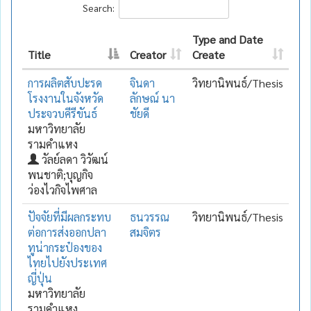
Search:
Type and Date
Title
Creator
Create
การผลิตสับปะรด
จินดา
วิทยานิพนธ์/Thesis
โรงงานในจังหวัด
ลักษณ์ นา
ประจวบคีรีขันธ์
ชัยดี
มหาวิทยาลัย
รามคำแหง
วัลย์ลดา วิวัฒน์
พนชาติ;บุญกิจ
ว่องไวกิจไพศาล
ปัจจัยที่มีผลกระทบ
ธนวรรณ
วิทยานิพนธ์/Thesis
ต่อการส่งออกปลา
สมจิตร
ทูน่ากระป๋องของ
ไทยไปยังประเทศ
ญี่ปุ่น
มหาวิทยาลัย
รามคำแหง