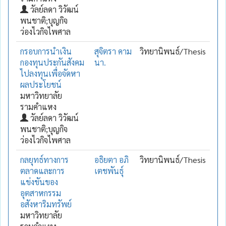
วัลย์ลดา วิวัฒน์
พนชาติ;บุญกิจ
ว่องไวกิจไพศาล
กรอบการนำเงิน
สุจิตรา คาม
วิทยานิพนธ์/Thesis
กองทุนประกันสังคม
นา.
ไปลงทุนเพื่อจัดหา
ผลประโยชน์
มหาวิทยาลัย
รามคำแหง
วัลย์ลดา วิวัฒน์
พนชาติ;บุญกิจ
ว่องไวกิจไพศาล
กลยุทธ์ทางการ
อธิยตา อภิ
วิทยานิพนธ์/Thesis
ตลาดและการ
เตชพันธุ์
แข่งขันของ
อุตสาหกรรม
อสังหาริมทรัพย์
มหาวิทยาลัย