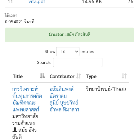
11
vita.pdf
14.96 KB
76
ใช้เวลา
0.054021 วินาที
Creator :
สมัย อัศวสันติ
Show
entries
Search:
Title
Contributor
Type
การวิเคราะห์
อสัมภินพงศ์
วิทยานิพนธ์/Thesis
ต้นทุนการผลิต
ฉัตราคม
บัณฑิตคณะ
สุนีย์ บุษยวิทย์
แพทยศาสตร์
อำพล ทิมาสาร
มหาวิทยาลัย
รามคำแหง
สมัย อัศว
สันติ