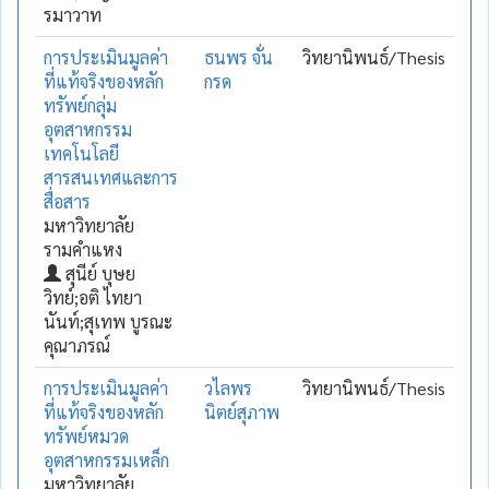
รมาวาท
การประเมินมูลค่า
ธนพร จั่น
วิทยานิพนธ์/Thesis
ที่แท้จริงของหลัก
กรด
ทรัพย์กลุ่ม
อุตสาหกรรม
เทคโนโลยี
สารสนเทศและการ
สื่อสาร
มหาวิทยาลัย
รามคำแหง
สุนีย์ บุษย
วิทย์;อติ ไทยา
นันท์;สุเทพ บูรณะ
คุณาภรณ์
การประเมินมูลค่า
วไลพร
วิทยานิพนธ์/Thesis
ที่แท้จริงของหลัก
นิตย์สุภาพ
ทรัพย์หมวด
อุตสาหกรรมเหล็ก
มหาวิทยาลัย