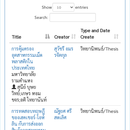
Show
entries
Search:
Type and Date
Title
Creator
Create
การคุ้มครอง
สุวัชรี อมร
วิทยานิพนธ์/Thesis
อุตสาหกรรมเม็ด
รจิตกุล
พลาสติกใน
ประเทศไทย
มหาวิทยาลัย
รามคำแหง
สุนีย์ บุษย
วิทย์;เกษร หอม
ขจร;อติ ไทยานันท์
การทดสอบทฤษฎี
ณัฐยศ ศรี
วิทยานิพนธ์/Thesis
ของเฮคเชอร์-โอห์
สดเลิศ
ลิน กับการส่งออก