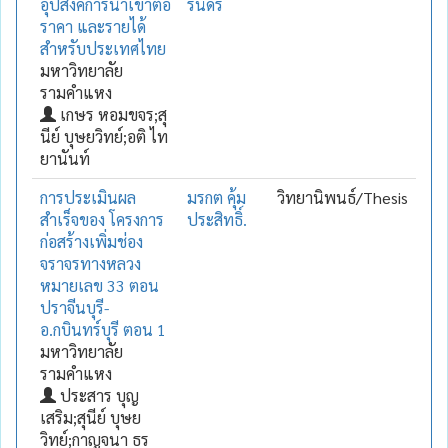
อุปสงค์การนำเข้าต่อ
รันดร์
ราคา และรายได้
สำหรับประเทศไทย
มหาวิทยาลัย
รามคำแหง
เกษร หอมขจร;สุ
นีย์ บุษยวิทย์;อติ ไท
ยานันท์
การประเมินผล
มรกต คุ้ม
วิทยานิพนธ์/Thesis
สำเร็จของ โครงการ
ประสิทธิ์.
ก่อสร้างเพิ่มช่อง
จราจรทางหลวง
หมายเลข 33 ตอน
ปราจีนบุรี-
อ.กบินทร์บุรี ตอน 1
มหาวิทยาลัย
รามคำแหง
ประสาร บุญ
เสริม;สุนีย์ บุษย
วิทย์;กาญจนา ธร