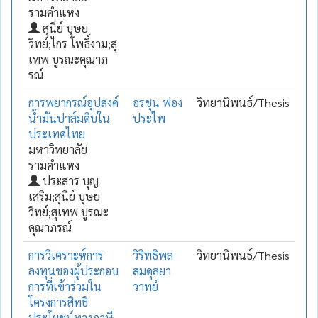
รามคำแหง
สุนีย์ บุษย
วิทย์;ไกร โพธิ์งาม;สุ
เทพ บูรณะคุณาภ
รณ์
การพยากรณ์อุปสงค์
อรชุน ฟอง
วิทยานิพนธ์/Thesis
น้ำมันปาล์มดิบใน
ประไพ
ประเทศไทย
มหาวิทยาลัย
รามคำแหง
ประสาร บุญ
เสริม;สุนีย์ บุษย
วิทย์;สุเทพ บูรณะ
คุณาภรณ์
การวิเคราะห์การ
วิริทธิพล
วิทยานิพนธ์/Thesis
ลงทุนของผู้ประกอบ
สมดุลยา
การที่เข้าร่วมใน
วาทย์
โครงการสิทธิ
ประโยชน์ทางภาษี