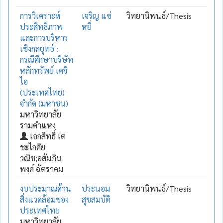
การวิเคราะห์
เจริญ แซ่
วิทยานิพนธ์/Thesis
ประสิทธิภาพ
หยี่
และการบริหาร
เชิงกลยุทธ์ :
กรณีศึกษาบริษัท
หลักทรัพย์ เคจี
ไอ
(ประเทศไทย)
จำกัด (มหาชน)
มหาวิทยาลัย
รามคำแหง
เอกสิทธิ์ เต
ชะไกศิย
วณิช;อสัมภิน
พงศ์ ฉัตราคม
งบประมาณด้าน
ประนอม
วิทยานิพนธ์/Thesis
สิ่งแวดล้อมของ
สุขสมบัติ
ประเทศไทย
มหาวิทยาลัย