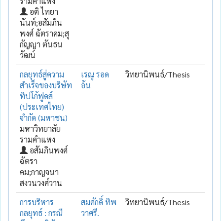
รามคำแหง
อติ ไทยา
นันท์;อสัมภิน
พงศ์ ฉัตราคม;สุ
กัญญา ตันธน
วัฒน์
กลยุทธ์สู่ความ
เรณู รอด
วิทยานิพนธ์/Thesis
สำเร็จของบริษัท
อ้น
ทิปโก้ฟูดส์
(ประเทศไทย)
จำกัด (มหาชน)
มหาวิทยาลัย
รามคำแหง
อสัมภินพงศ์
ฉัตรา
คม;กาญจนา
สงวนวงศ์วาน
การบริหาร
สมศักดิ์ ทิพ
วิทยานิพนธ์/Thesis
กลยุทธ์ : กรณี
วาศรี.