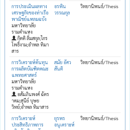
การประเมินผลทาง
อรพิน
วิทยานิพนธ์/Thesis
เศรษฐกิจของท่าเรือ
วรรณกุล
พาณิชย์แหลมฉบัง
มหาวิทยาลัย
รามคำแหง
กิตติ ลิ่มสกุล;ไกร
โพธิ์งาม;อำพล ทิมา
สาร
การวิเคราะห์ต้นทุน
สมัย อัศว
วิทยานิพนธ์/Thesis
การผลิตบัณฑิตคณะ
สันติ
แพทยศาสตร์
มหาวิทยาลัย
รามคำแหง
อสัมภินพงศ์ ฉัตร
าคม;สุนีย์ บุษย
วิทย์;อำพล ทิมาสาร
การวิเคราะห์
ยุรพร
วิทยานิพนธ์/Thesis
ประสิทธิภาพการ
อนุเคราะห์