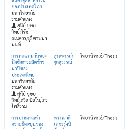
สินค้าอุตสาหกรรม
ของประเทศไทย
มหาวิทยาลัย
รามคำแหง
สุนีย์ บุษย
วิทย์;วิรัช
ธเนศวร;จุรี ตาปนา
นนท์
การทดแทนกันของ
สุระพรรณ์
วิทยานิพนธ์/Thesis
ปัจจัยการผลิตข้าว
จุลสุวรรณ์
นาปีของ
ประเทศไทย
มหาวิทยาลัย
รามคำแหง
สุนีย์ บุษย
วิทย์;ถวิล นิลใบ;ไกร
โพธิ์งาม
การประมาณค่า
พรรณวดี
วิทยานิพนธ์/Thesis
ความยืดหยุ่นของ
เตชะรุ่งนิ