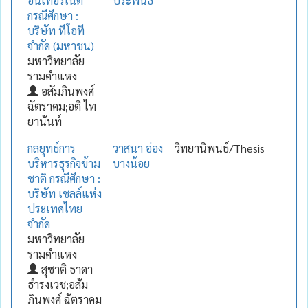
อินเทอร์เน็ต
ประพันธ์
กรณีศึกษา :
บริษัท ทีโอที
จำกัด (มหาชน)
มหาวิทยาลัย
รามคำแหง
อสัมภินพงศ์
ฉัตราคม;อติ ไท
ยานันท์
กลยุทธ์การ
วาสนา อ่อง
วิทยานิพนธ์/Thesis
บริหารธุรกิจข้าม
บางน้อย
ชาติ กรณีศึกษา :
บริษัท เชลล์แห่ง
ประเทศไทย
จำกัด
มหาวิทยาลัย
รามคำแหง
สุชาติ ธาดา
ธำรงเวช;อสัม
ภินพงศ์ ฉัตราคม