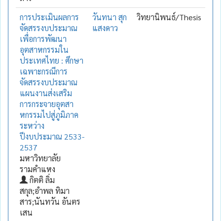
การประเมินผลการ
วันทนา สุก
วิทยานิพนธ์/Thesis
จัดสรรงบประมาณ
แสงดาว
เพื่อการพัฒนา
อุตสาหกรรมใน
ประเทศไทย : ศึกษา
เฉพาะกรณีการ
จัดสรรงบประมาณ
แผนงานส่งเสริม
การกระจายอุตสา
หกรรมไปสู่ภูมิภาค
ระหว่าง
ปีงบประมาณ 2533-
2537
มหาวิทยาลัย
รามคำแหง
กิตติ ลิ่ม
สกุล;อำพล ทิมา
สาร;นันทวัน อันตร
เสน