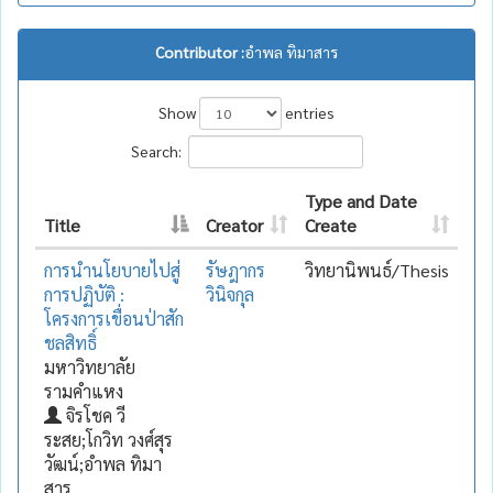
Contributor :
อำพล ทิมาสาร
Show
entries
Search:
Type and Date
Title
Creator
Create
การนำนโยบายไปสู่
รัษฎากร
วิทยานิพนธ์/Thesis
การปฏิบัติ :
วินิจกุล
โครงการเขื่อนป่าสัก
ชลสิทธิ์
มหาวิทยาลัย
รามคำแหง
จิรโชค วี
ระสย;โกวิท วงศ์สุร
วัฒน์;อำพล ทิมา
สาร