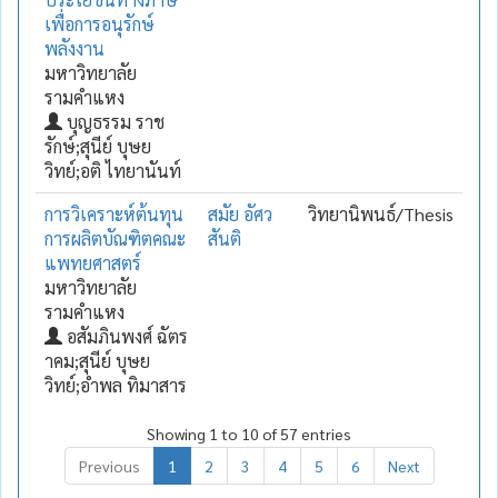
เพื่อการอนุรักษ์
พลังงาน
มหาวิทยาลัย
รามคำแหง
บุญธรรม ราช
รักษ์;สุนีย์ บุษย
วิทย์;อติ ไทยานันท์
การวิเคราะห์ต้นทุน
สมัย อัศว
วิทยานิพนธ์/Thesis
การผลิตบัณฑิตคณะ
สันติ
แพทยศาสตร์
มหาวิทยาลัย
รามคำแหง
อสัมภินพงศ์ ฉัตร
าคม;สุนีย์ บุษย
วิทย์;อำพล ทิมาสาร
Showing 1 to 10 of 57 entries
Previous
1
2
3
4
5
6
Next