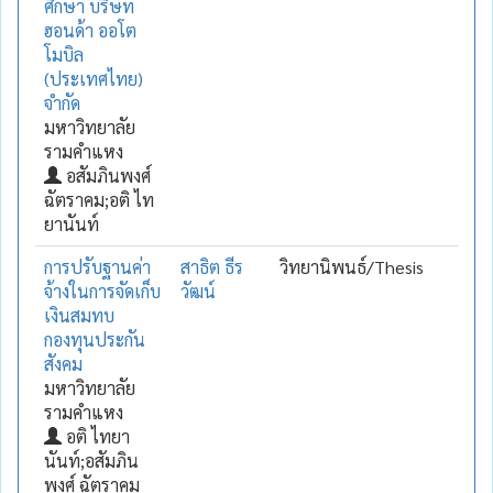
ศึกษา บริษัท
ฮอนด้า ออโต
โมบิล
(ประเทศไทย)
จำกัด
มหาวิทยาลัย
รามคำแหง
อสัมภินพงศ์
ฉัตราคม;อติ ไท
ยานันท์
การปรับฐานค่า
สาธิต ธีร
วิทยานิพนธ์/Thesis
จ้างในการจัดเก็บ
วัฒน์
เงินสมทบ
กองทุนประกัน
สังคม
มหาวิทยาลัย
รามคำแหง
อติ ไทยา
นันท์;อสัมภิน
พงศ์ ฉัตราคม