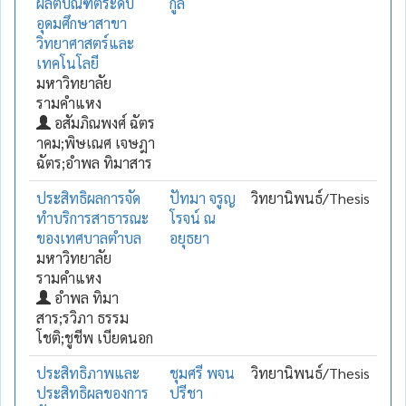
ผลิตบัณฑิตระดับ
กูล
อุดมศึกษาสาขา
วิทยาศาสตร์และ
เทคโนโลยี
มหาวิทยาลัย
รามคำแหง
อสัมภิณพงศ์ ฉัตร
าคม;พิษเณศ เจษฎา
ฉัตร;อำพล ทิมาสาร
ประสิทธิผลการจัด
ปัทมา จรูญ
วิทยานิพนธ์/Thesis
ทำบริการสาธารณะ
โรจน์ ณ
ของเทศบาลตำบล
อยุธยา
มหาวิทยาลัย
รามคำแหง
อำพล ทิมา
สาร;รวิภา ธรรม
โชติ;ชูชีพ เบียดนอก
ประสิทธิภาพและ
ชุมศรี พจน
วิทยานิพนธ์/Thesis
ประสิทธิผลของการ
ปรีชา