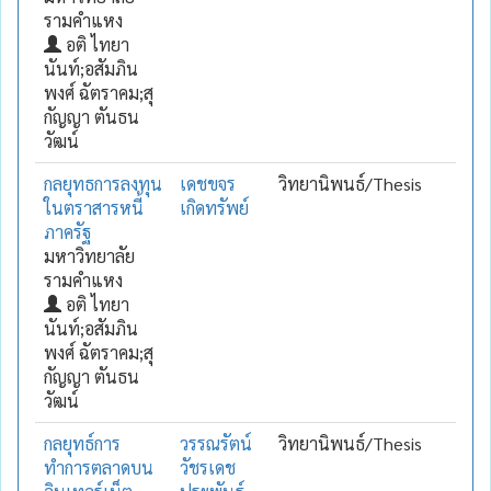
รามคำแหง
อติ ไทยา
นันท์;อสัมภิน
พงศ์ ฉัตราคม;สุ
กัญญา ตันธน
วัฒน์
กลยุทธการลงทุน
เดชขจร
วิทยานิพนธ์/Thesis
ในตราสารหนี้
เกิดทรัพย์
ภาครัฐ
มหาวิทยาลัย
รามคำแหง
อติ ไทยา
นันท์;อสัมภิน
พงศ์ ฉัตราคม;สุ
กัญญา ตันธน
วัฒน์
กลยุทธ์การ
วรรณรัตน์
วิทยานิพนธ์/Thesis
ทำการตลาดบน
วัชรเดช