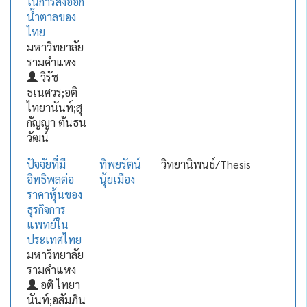
ในการส่งออก
น้ำตาลของ
ไทย
มหาวิทยาลัย
รามคำแหง
วิรัช
ธเนศวร;อติ
ไทยานันท์;สุ
กัญญา ตันธน
วัฒน์
ปัจจัยที่มี
ทิพยรัตน์
วิทยานิพนธ์/Thesis
อิทธิพลต่อ
นุ้ยเมือง
ราคาหุ้นของ
ธุรกิจการ
แพทย์ใน
ประเทศไทย
มหาวิทยาลัย
รามคำแหง
อติ ไทยา
นันท์;อสัมภิน