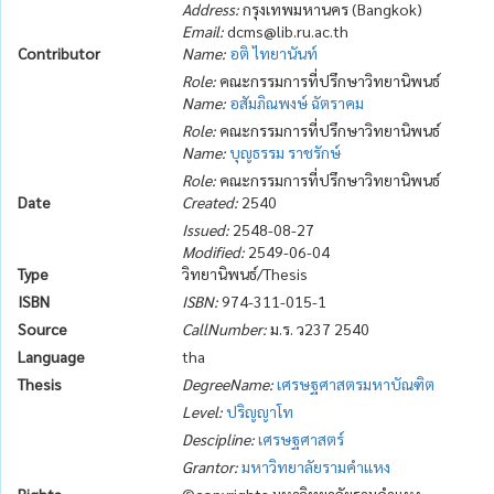
Address:
กรุงเทพมหานคร (Bangkok)
Email:
dcms@lib.ru.ac.th
Contributor
Name:
อติ ไทยานันท์
Role:
คณะกรรมการที่ปรึกษาวิทยานิพนธ์
Name:
อสัมภิณพงษ์ ฉัตราคม
Role:
คณะกรรมการที่ปรึกษาวิทยานิพนธ์
Name:
บุญธรรม ราชรักษ์
Role:
คณะกรรมการที่ปรึกษาวิทยานิพนธ์
Date
Created:
2540
Issued:
2548-08-27
Modified:
2549-06-04
Type
วิทยานิพนธ์/Thesis
ISBN
ISBN:
974-311-015-1
Source
CallNumber:
ม.ร. ว237 2540
Language
tha
Thesis
DegreeName:
เศรษฐศาสตรมหาบัณฑิต
Level:
ปริญญาโท
Descipline:
เศรษฐศาสตร์
Grantor:
มหาวิทยาลัยรามคำแหง