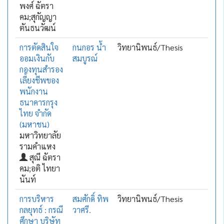
พงศ์ ฉัตรา
คม;สุกัญญา
ตันธนวัฒน์
การตัดสินใจ
กนกอร น้ำ
วิทยานิพนธ์/Thesis
ออมเงินกับ
สมบูรณ์
กองทุนสำรอง
เลี้ยงชีพของ
พนักงาน
ธนาคารกรุง
ไทย จำกัด
(มหาชน)
มหาวิทยาลัย
รามคำแหง
สุณี ฉัตรา
คม;อติ ไทยา
นันท์
การบริหาร
สมศักดิ์ ทิพ
วิทยานิพนธ์/Thesis
กลยุทธ์ : กรณี
วาศรี.
ศึกษา บริษัท