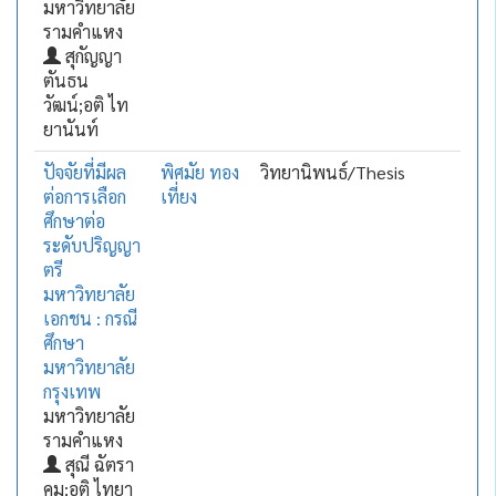
มหาวิทยาลัย
รามคำแหง
สุกัญญา
ตันธน
วัฒน์;อติ ไท
ยานันท์
ปัจจัยที่มีผล
พิศมัย ทอง
วิทยานิพนธ์/Thesis
ต่อการเลือก
เที่ยง
ศึกษาต่อ
ระดับปริญญา
ตรี
มหาวิทยาลัย
เอกชน : กรณี
ศึกษา
มหาวิทยาลัย
กรุงเทพ
มหาวิทยาลัย
รามคำแหง
สุณี ฉัตรา
คม;อติ ไทยา