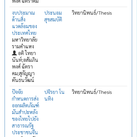
พงศ์ ฉัตราคม
งบประมาณ
ประนอม
วิทยานิพนธ์/Thesis
ด้านสิ่ง
สุขสมบัติ
แวดล้อมของ
ประเทศไทย
มหาวิทยาลัย
รามคำแหง
อติ ไทยา
นันท์;อสัมภิน
พงศ์ ฉัตรา
คม;สุกัญญา
ตันธนวัฒน์
ปัจจัย
ปจิรยา โน
วิทยานิพนธ์/Thesis
กำหนดการส่ง
นทิง
ออกผลิตภัณฑ์
มันสำปะหลัง
ของไทยไปยัง
สาธารณรัฐ
ประชาชนจีน