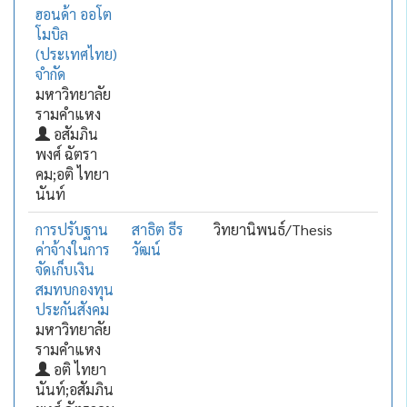
ฮอนด้า ออโต
โมบิล
(ประเทศไทย)
จำกัด
มหาวิทยาลัย
รามคำแหง
อสัมภิน
พงศ์ ฉัตรา
คม;อติ ไทยา
นันท์
การปรับฐาน
สาธิต ธีร
วิทยานิพนธ์/Thesis
ค่าจ้างในการ
วัฒน์
จัดเก็บเงิน
สมทบกองทุน
ประกันสังคม
มหาวิทยาลัย
รามคำแหง
อติ ไทยา
นันท์;อสัมภิน