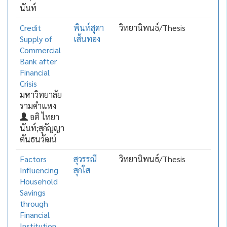
นันท์
Credit
พินท์สุดา
วิทยานิพนธ์/Thesis
Supply of
เส้นทอง
Commercial
Bank after
Financial
Crisis
มหาวิทยาลัย
รามคำแหง
อติ ไทยา
นันท์;สุกัญญา
ตันธนวัฒน์
Factors
สุวรรณี
วิทยานิพนธ์/Thesis
Influencing
สุกใส
Household
Savings
through
Financial
Institution