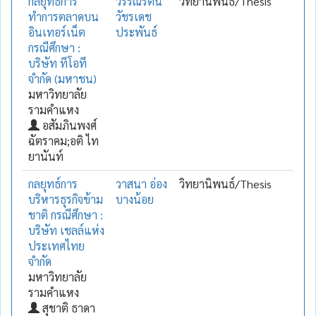
กลยุทธ์การ
วรรณรัตน์
วิทยานิพนธ์/Thesis
ทำการตลาดบน
วัชรเดช
อินเทอร์เน็ต
ประพันธ์
กรณีศึกษา :
บริษัท ทีโอที
จำกัด (มหาชน)
มหาวิทยาลัย
รามคำแหง
อสัมภินพงศ์
ฉัตราคม;อติ ไท
ยานันท์
กลยุทธ์การ
วาสนา อ่อง
วิทยานิพนธ์/Thesis
บริหารธุรกิจข้าม
บางน้อย
ชาติ กรณีศึกษา :
บริษัท เชลล์แห่ง
ประเทศไทย
จำกัด
มหาวิทยาลัย
รามคำแหง
สุชาติ ธาดา