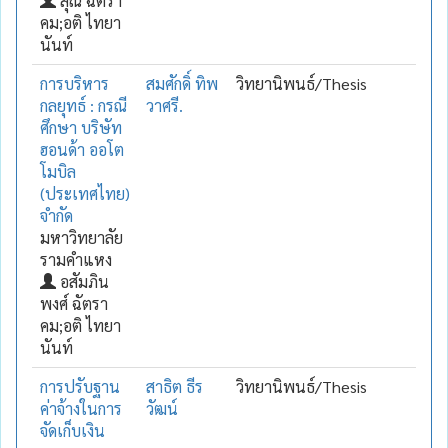
สุณี ฉัตรา
คม;อติ ไทยา
นันท์
การบริหาร
สมศักดิ์ ทิพ
วิทยานิพนธ์/Thesis
กลยุทธ์ : กรณี
วาศรี.
ศึกษา บริษัท
ฮอนด้า ออโต
โมบิล
(ประเทศไทย)
จำกัด
มหาวิทยาลัย
รามคำแหง
อสัมภิน
พงศ์ ฉัตรา
คม;อติ ไทยา
นันท์
การปรับฐาน
สาธิต ธีร
วิทยานิพนธ์/Thesis
ค่าจ้างในการ
วัฒน์
จัดเก็บเงิน