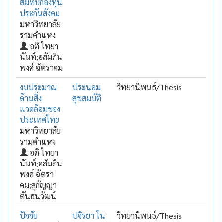
สมทบกองทุน
ประกันสังคม
มหาวิทยาลัย
รามคำแหง
อติ ไทยา
นันท์;อสัมภิน
พงศ์ ฉัตราคม
งบประมาณ
ประนอม
วิทยานิพนธ์/Thesis
ด้านสิ่ง
สุขสมบัติ
แวดล้อมของ
ประเทศไทย
มหาวิทยาลัย
รามคำแหง
อติ ไทยา
นันท์;อสัมภิน
พงศ์ ฉัตรา
คม;สุกัญญา
ตันธนวัฒน์
ปัจจัย
ปจิรยา โน
วิทยานิพนธ์/Thesis