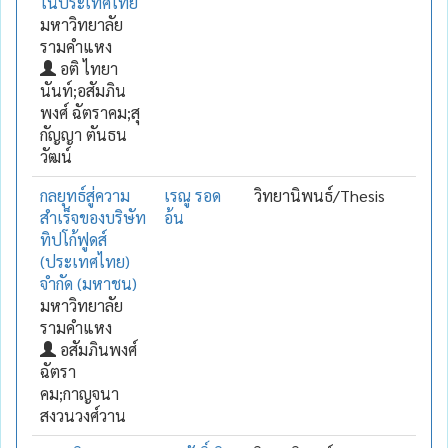
ในประเทศไทย
มหาวิทยาลัย
รามคำแหง
อติ ไทยา
นันท์;อสัมภิน
พงศ์ ฉัตราคม;สุ
กัญญา ตันธน
วัฒน์
กลยุทธ์สู่ความ
เรณู รอด
วิทยานิพนธ์/Thesis
สำเร็จของบริษัท
อ้น
ทิปโก้ฟูดส์
(ประเทศไทย)
จำกัด (มหาชน)
มหาวิทยาลัย
รามคำแหง
อสัมภินพงศ์
ฉัตรา
คม;กาญจนา
สงวนวงศ์วาน