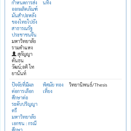
กำหนดการส่ง
นทิง
ออกผลิตภัณฑ์
มันสำปะหลัง
ของไทยไปยัง
สาธารณรัฐ
ประชาชนจีน
มหาวิทยาลัย
รามคำแหง
สุกัญญา
ตันธน
วัฒน์;อติ ไท
ยานันท์
ปัจจัยที่มีผล
พิศมัย ทอง
วิทยานิพนธ์/Thesis
ต่อการเลือก
เที่ยง
ศึกษาต่อ
ระดับปริญญา
ตรี
มหาวิทยาลัย
เอกชน : กรณี
ศึกษา