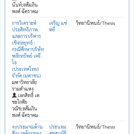
นันท์;อสัมภิน
พงศ์ ฉัตราคม
การวิเคราะห์
เจริญ แซ่
วิทยานิพนธ์/Thesis
ประสิทธิภาพ
หยี่
และการบริหาร
เชิงกลยุทธ์ :
กรณีศึกษาบริษัท
หลักทรัพย์ เคจี
ไอ
(ประเทศไทย)
จำกัด (มหาชน)
มหาวิทยาลัย
รามคำแหง
เอกสิทธิ์ เต
ชะไกศิย
วณิช;อสัมภิน
พงศ์ ฉัตราคม
งบประมาณด้าน
ประนอม
วิทยานิพนธ์/Thesis
สิ่งแวดล้อมของ
สุขสมบัติ