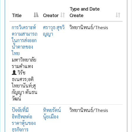
Type and Date
Title
Creator
Create
การวิเคราะห์
ศราวุธ สุขวิ
วิทยานิพนธ์/Thesis
ความสามารถ
ญญา
ในการส่งออก
น้ำตาลของ
ไทย
มหาวิทยาลัย
รามคำแหง
วิรัช
ธเนศวร;อติ
ไทยานันท์;สุ
กัญญา ตันธน
วัฒน์
ปัจจัยที่มี
ทิพยรัตน์
วิทยานิพนธ์/Thesis
อิทธิพลต่อ
นุ้ยเมือง
ราคาหุ้นของ
ธุรกิจการ