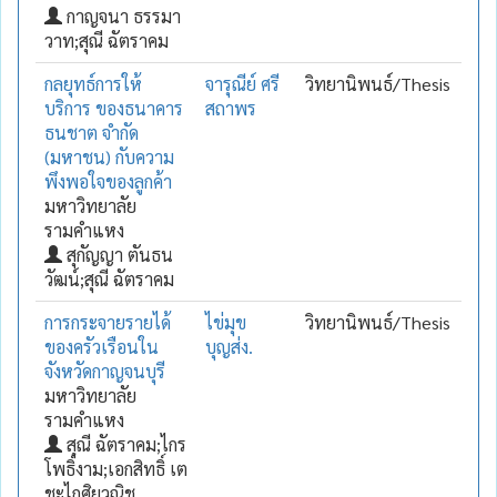
กาญจนา ธรรมา
วาท;สุณี ฉัตราคม
กลยุทธ์การให้
จารุณีย์ ศรี
วิทยานิพนธ์/Thesis
บริการ ของธนาคาร
สถาพร
ธนชาต จำกัด
(มหาชน) กับความ
พึงพอใจของลูกค้า
มหาวิทยาลัย
รามคำแหง
สุกัญญา ตันธน
วัฒน์;สุณี ฉัตราคม
การกระจายรายได้
ไข่มุข
วิทยานิพนธ์/Thesis
ของครัวเรือนใน
บุญส่ง.
จังหวัดกาญจนบุรี
มหาวิทยาลัย
รามคำแหง
สุณี ฉัตราคม;ไกร
โพธิ์งาม;เอกสิทธิ์ เต
ชะไกศิยวณิช