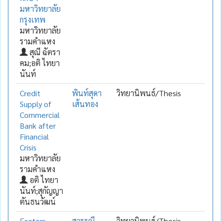
มหาวิทยาลัย
กรุงเทพ
มหาวิทยาลัย
รามคำแหง
สุณี ฉัตรา
คม;อติ ไทยา
นันท์
Credit
พินท์สุดา
วิทยานิพนธ์/Thesis
Supply of
เส้นทอง
Commercial
Bank after
Financial
Crisis
มหาวิทยาลัย
รามคำแหง
อติ ไทยา
นันท์;สุกัญญา
ตันธนวัฒน์
Factors
สุวรรณี
วิทยานิพนธ์/Thesis