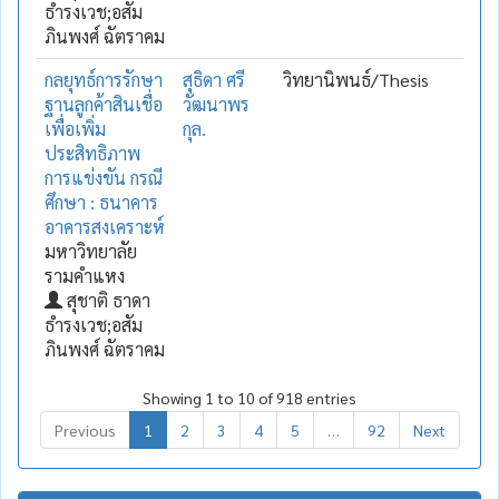
ธำรงเวช;อสัม
ภินพงศ์ ฉัตราคม
กลยุทธ์การรักษา
สุธิดา ศรี
วิทยานิพนธ์/Thesis
ฐานลูกค้าสินเชื่อ
วัฒนาพร
เพื่อเพิ่ม
กุล.
ประสิทธิภาพ
การแข่งขัน กรณี
ศึกษา : ธนาคาร
อาคารสงเคราะห์
มหาวิทยาลัย
รามคำแหง
สุชาติ ธาดา
ธำรงเวช;อสัม
ภินพงศ์ ฉัตราคม
Showing 1 to 10 of 918 entries
Previous
1
2
3
4
5
…
92
Next