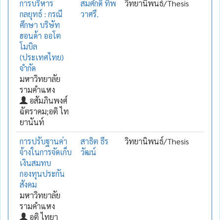
การบริหาร
สมศักดิ์ ทิพ
วิทยานิพนธ์/Thesis
กลยุทธ์ : กรณี
วาศรี.
ศึกษา บริษัท
ฮอนด้า ออโต
โมบิล
(ประเทศไทย)
จำกัด
มหาวิทยาลัย
รามคำแหง
อสัมภินพงศ์
ฉัตราคม;อติ ไท
ยานันท์
การปรับฐานค่า
สาธิต ธีร
วิทยานิพนธ์/Thesis
จ้างในการจัดเก็บ
วัฒน์
เงินสมทบ
กองทุนประกัน
สังคม
มหาวิทยาลัย
รามคำแหง
อติ ไทยา