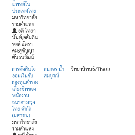
แพทย์ใน
ประเทศไทย
มหาวิทยาลัย
รามคำแหง
อติ ไทยา
นันท์;อสัมภิน
พงศ์ ฉัตรา
คม;สุกัญญา
ตันธนวัฒน์
การตัดสินใจ
กนกอร น้ำ
วิทยานิพนธ์/Thesis
ออมเงินกับ
สมบูรณ์
กองทุนสำรอง
เลี้ยงชีพของ
พนักงาน
ธนาคารกรุง
ไทย จำกัด
(มหาชน)
มหาวิทยาลัย
รามคำแหง