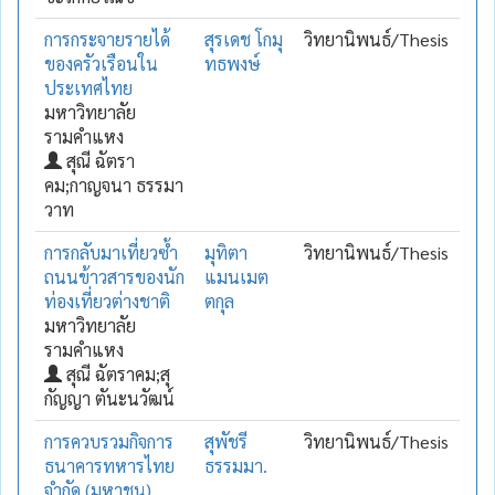
การกระจายรายได้
สุรเดช โกมุ
วิทยานิพนธ์/Thesis
ของครัวเรือนใน
ทธพงษ์
ประเทศไทย
มหาวิทยาลัย
รามคำแหง
สุณี ฉัตรา
คม;กาญจนา ธรรมา
วาท
การกลับมาเที่ยวซ้ำ
มุทิตา
วิทยานิพนธ์/Thesis
ถนนข้าวสารของนัก
แมนเมต
ท่องเที่ยวต่างชาติ
ตกุล
มหาวิทยาลัย
รามคำแหง
สุณี ฉัตราคม;สุ
กัญญา ตันะนวัฒน์
การควบรวมกิจการ
สุพัชรี
วิทยานิพนธ์/Thesis
ธนาคารทหารไทย
ธรรมมา.
จำกัด (มหาชน)