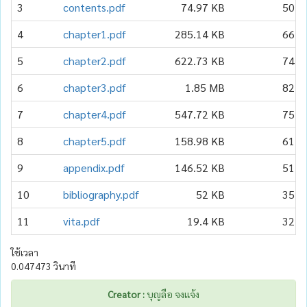
3
contents.pdf
74.97 KB
50
4
chapter1.pdf
285.14 KB
66
5
chapter2.pdf
622.73 KB
74
6
chapter3.pdf
1.85 MB
82
7
chapter4.pdf
547.72 KB
75
8
chapter5.pdf
158.98 KB
61
9
appendix.pdf
146.52 KB
51
10
bibliography.pdf
52 KB
35
11
vita.pdf
19.4 KB
32
ใช้เวลา
0.047473 วินาที
Creator :
บุญลือ จงแจ้ง