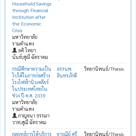
Household Savings
through Financial
Institution after
the Economic
Crisis
มหาวิทยาลัย
รามคำแหง
อติ ไทยา
นันท์;สุณี ฉัตราคม
กรณีศึกษาความเป็น
อรรนพ
วิทยานิพนธ์/Thesis
ไปได้ในการก่อสร้าง
อินทรภักดี
โรงไฟฟ้านิวเคลียร์
ในประเทศไทยใน
ช่วง ปี ค.ศ. 2039
มหาวิทยาลัย
รามคำแหง
กาญจนา ธรรมา
วาท;สุณี ฉัตราคม
กลยุทธ์การให้บริการ
จารุณีย์ ศรี
วิทยานิพนธ์/Thesis