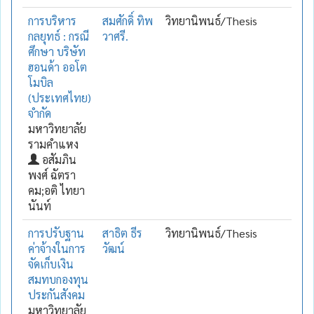
การบริหาร
สมศักดิ์ ทิพ
วิทยานิพนธ์/Thesis
กลยุทธ์ : กรณี
วาศรี.
ศึกษา บริษัท
ฮอนด้า ออโต
โมบิล
(ประเทศไทย)
จำกัด
มหาวิทยาลัย
รามคำแหง
อสัมภิน
พงศ์ ฉัตรา
คม;อติ ไทยา
นันท์
การปรับฐาน
สาธิต ธีร
วิทยานิพนธ์/Thesis
ค่าจ้างในการ
วัฒน์
จัดเก็บเงิน
สมทบกองทุน
ประกันสังคม
มหาวิทยาลัย