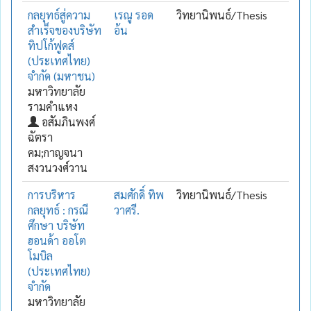
กลยุทธ์สู่ความ
เรณู รอด
วิทยานิพนธ์/Thesis
สำเร็จของบริษัท
อ้น
ทิปโก้ฟูดส์
(ประเทศไทย)
จำกัด (มหาชน)
มหาวิทยาลัย
รามคำแหง
อสัมภินพงศ์
ฉัตรา
คม;กาญจนา
สงวนวงศ์วาน
การบริหาร
สมศักดิ์ ทิพ
วิทยานิพนธ์/Thesis
กลยุทธ์ : กรณี
วาศรี.
ศึกษา บริษัท
ฮอนด้า ออโต
โมบิล
(ประเทศไทย)
จำกัด
มหาวิทยาลัย