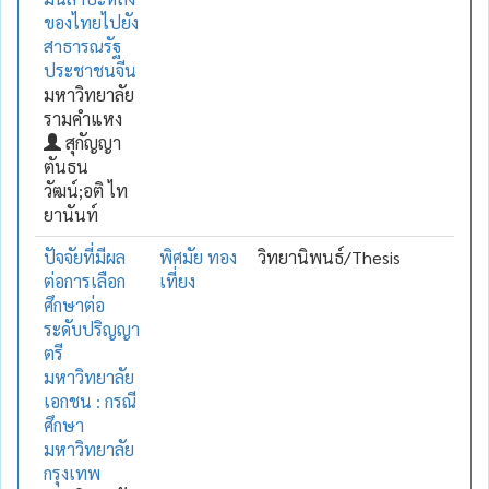
ของไทยไปยัง
สาธารณรัฐ
ประชาชนจีน
มหาวิทยาลัย
รามคำแหง
สุกัญญา
ตันธน
วัฒน์;อติ ไท
ยานันท์
ปัจจัยที่มีผล
พิศมัย ทอง
วิทยานิพนธ์/Thesis
ต่อการเลือก
เที่ยง
ศึกษาต่อ
ระดับปริญญา
ตรี
มหาวิทยาลัย
เอกชน : กรณี
ศึกษา
มหาวิทยาลัย
กรุงเทพ