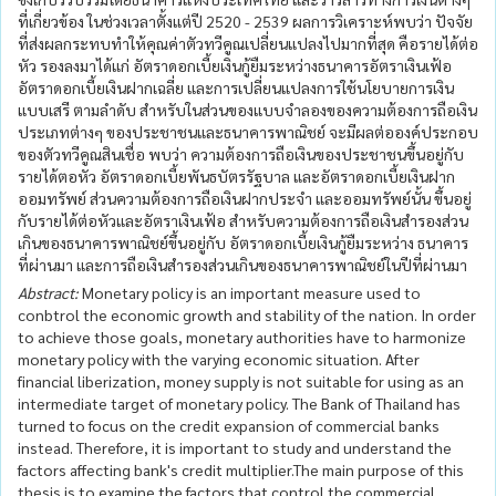
ที่เกี่ยวข้อง ในช่วงเวลาตั้งแต่ปี 2520 - 2539 ผลการวิเคราะห์พบว่า ปัจจัย
ที่ส่งผลกระทบทำให้คุณค่าตัวทวีคูณเปลี่ยนแปลงไปมากที่สุด คือรายได้ต่อ
หัว รองลงมาได้แก่ อัตราดอกเบี้ยเงินกู้ยืมระหว่างธนาคารอัตราเงินเฟ้อ
อัตราดอกเบี้ยเงินฝากเฉลี่ย และการเปลี่ยนแปลงการใช้นโยบายการเงิน
แบบเสรี ตามลำดับ สำหรับในส่วนของแบบจำลองของความต้องการถือเงิน
ประเภทต่างๆ ของประชาชนและธนาคารพาณิชย์ จะมีผลต่อองค์ประกอบ
ของตัวทวีคูณสินเชื่อ พบว่า ความต้องการถือเงินของประชาชนขึ้นอยู่กับ
รายได้ตอหัว อัตราดอกเบี้ยพันธบัตรรัฐบาล และอัตราดอกเบี้ยเงินฝาก
ออมทรัพย์ ส่วนความต้องการถือเงินฝากประจำ และออมทรัพย์นั้น ขึ้นอยู่
กับรายได้ต่อหัวและอัตราเงินเฟ้อ สำหรับความต้องการถือเงินสำรองส่วน
เกินของธนาคารพาณิชย์ขึ้นอยู่กับ อัตราดอกเบี้ยเงินกู้ยืมระหว่าง ธนาคาร
ที่ผ่านมา และการถือเงินสำรองส่วนเกินของธนาคารพาณิชย์ในปีที่ผ่านมา
Abstract:
Monetary policy is an important measure used to
conbtrol the economic growth and stability of the nation. In order
to achieve those goals, monetary authorities have to harmonize
monetary policy with the varying economic situation. After
financial liberization, money supply is not suitable for using as an
intermediate target of monetary policy. The Bank of Thailand has
turned to focus on the credit expansion of commercial banks
instead. Therefore, it is important to study and understand the
factors affecting bank's credit multiplier.The main purpose of this
thesis is to examine the factors that control the commercial