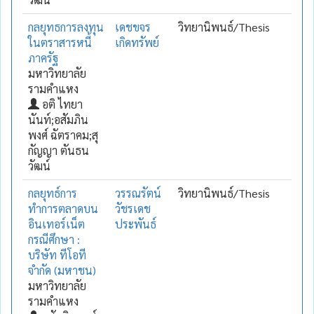
กลยุทธการลงทุน
เดชขจร
วิทยานิพนธ์/Thesis
ในตราสารหนี้
เกิดทรัพย์
ภาครัฐ
มหาวิทยาลัย
รามคำแหง
อติ ไทยา
นันท์;อสัมภิน
พงศ์ ฉัตราคม;สุ
กัญญา ตันธน
วัฒน์
กลยุทธ์การ
วรรณรัตน์
วิทยานิพนธ์/Thesis
ทำการตลาดบน
วัชรเดช
อินเทอร์เน็ต
ประพันธ์
กรณีศึกษา :
บริษัท ทีโอที
จำกัด (มหาชน)
มหาวิทยาลัย
รามคำแหง