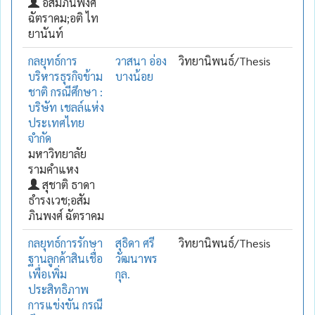
อสัมภินพงศ์
ฉัตราคม;อติ ไท
ยานันท์
กลยุทธ์การ
วาสนา อ่อง
วิทยานิพนธ์/Thesis
บริหารธุรกิจข้าม
บางน้อย
ชาติ กรณีศึกษา :
บริษัท เชลล์แห่ง
ประเทศไทย
จำกัด
มหาวิทยาลัย
รามคำแหง
สุชาติ ธาดา
ธำรงเวช;อสัม
ภินพงศ์ ฉัตราคม
กลยุทธ์การรักษา
สุธิดา ศรี
วิทยานิพนธ์/Thesis
ฐานลูกค้าสินเชื่อ
วัฒนาพร
เพื่อเพิ่ม
กุล.
ประสิทธิภาพ
การแข่งขัน กรณี