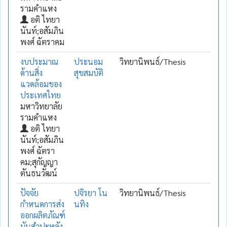
รามคำแหง
อติ ไทยา
นันท์;อสัมภิน
พงศ์ ฉัตราคม
งบประมาณ
ประนอม
วิทยานิพนธ์/Thesis
ด้านสิ่ง
สุขสมบัติ
แวดล้อมของ
ประเทศไทย
มหาวิทยาลัย
รามคำแหง
อติ ไทยา
นันท์;อสัมภิน
พงศ์ ฉัตรา
คม;สุกัญญา
ตันธนวัฒน์
ปัจจัย
ปจิรยา โน
วิทยานิพนธ์/Thesis
กำหนดการส่ง
นทิง
ออกผลิตภัณฑ์
มันสำปะหลัง