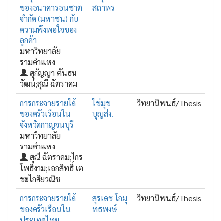
ของธนาคารธนชาต
สถาพร
จำกัด (มหาชน) กับ
ความพึงพอใจของ
ลูกค้า
มหาวิทยาลัย
รามคำแหง
สุกัญญา ตันธน
วัฒน์;สุณี ฉัตราคม
การกระจายรายได้
ไข่มุข
วิทยานิพนธ์/Thesis
ของครัวเรือนใน
บุญส่ง.
จังหวัดกาญจนบุรี
มหาวิทยาลัย
รามคำแหง
สุณี ฉัตราคม;ไกร
โพธิ์งาม;เอกสิทธิ์ เต
ชะไกศิยวณิช
การกระจายรายได้
สุรเดช โกมุ
วิทยานิพนธ์/Thesis
ของครัวเรือนใน
ทธพงษ์
ประเทศไทย