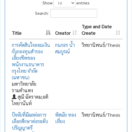
Show
entries
Search:
Type and Date
Title
Creator
Create
การตัดสินใจออมเงิน
กนกอร น้ำ
วิทยานิพนธ์/Thesis
กับกองทุนสำรอง
สมบูรณ์
เลี้ยงชีพของ
พนักงานธนาคาร
กรุงไทย จำกัด
(มหาชน)
มหาวิทยาลัย
รามคำแหง
สุณี ฉัตราคม;อติ
ไทยานันท์
ปัจจัยที่มีผลต่อการ
พิศมัย ทอง
วิทยานิพนธ์/Thesis
เลือกศึกษาต่อระดับ
เที่ยง
ปริญญาตรี