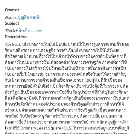
Creator
Name:
บุญลือ จงแจ้ง
Subject
ThaSH:
สินเชื่อ
--
ไทย
Description
Abstract:
นโยบายการเงินนับเป็นนโยบายหนึ่งในการดูแลการขยายตัว และ
รักษาเสถียรภาพทางเศรษฐกิจ การดำเนินนโยบายการเงินให้ได้รับผล
สำเร็จตามเป้าหมายที่วางไว้นั้น เจ้าหน้าที่ทางการเงินควรดำเนินทิศทางที่
ต้องการในนโยบายการเงินให้สอดคล้องกับภาวะเศรษฐกิจ ภายหลังการใช้
นโยบายการเงินเสรี การใช้ปริมาณเงินเป็นเป้าหมายขั้นกลางในการดำเนิน
นโยบายเริ่มไม่เหมาะสม ธนาคารแห่งประเทศไทยจึงหันมาให้ความสำคัญ
กับเป้าหมายการขยายตัวของสินเชื่อภาคเอกชน โดยมุ่งไปที่สินเชื่อของ
ธนาคารพาณิชย์ ดังนั้นจึงจำเป็นต้องศึกษาเกี่ยวกับปัจจัยที่มีผลกระทบต่อ
ตัวทวีคูณสินเชื่อของธนาคารพาณิชย์ขึ้น วัตถุประสงค์ที่สำคัญในการศึกษา
คือ เพื่อศึกษาปัจจัยที่กำหนดค่าตัวทวีคูณสินเชื่อของธนาคารพาณิชย์ และ
ศึกษาปัจจัยที่กำหนดองค์ประกอบของตัวทวีคูณดังกล่าว การศึกษานี้ได้
สร้างแบบจำลองแสดงความสัมพันธ์ระหว่างตัวทวีคูณสินเชื่อของธนาคาร
พาณิชย์ กับปัจจัยต่างๆ ที่คาดว่ามีผลกระทบต่อการเปลี่ยนแปลงความ
ต้องการถือเงินของประชาชนและธนาคารพาณิชย์ ตามหลักทฤษฎีการเงิน
โดยใช้วิธี Ordinary Least Square (OLS) ในการทดสอบข้อมูลแบบทุติยภูมิ
ซึ่งเก็บรวบรวมโดยธนาคารแห่งประเทศไทย และวารสารทางการเงินต่างๆ