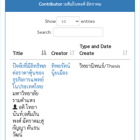
Contributor :
อสัมภินพงศ์ ฉัตราคม
Show
entries
Search:
Type and Date
Title
Creator
Create
ปัจจัยที่มีอิทธิพล
ทิพยรัตน์
วิทยานิพนธ์/Thesis
ต่อราคาหุ้นของ
นุ้ยเมือง
ธุรกิจการแพทย์
ในประเทศไทย
มหาวิทยาลัย
รามคำแหง
อติ ไทยา
นันท์;อสัมภิน
พงศ์ ฉัตราคม;สุ
กัญญา ตันธน
วัฒน์