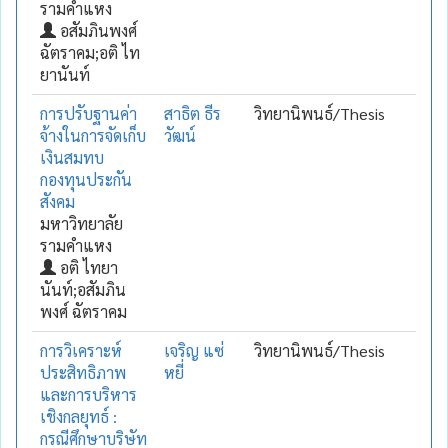
รามคำแหง
อสัมภินพงศ์
ฉัตราคม;อติ ไท
ยานันท์
การปรับฐานค่า
สาธิต ธีร
วิทยานิพนธ์/Thesis
จ้างในการจัดเก็บ
วัฒน์
เงินสมทบ
กองทุนประกัน
สังคม
มหาวิทยาลัย
รามคำแหง
อติ ไทยา
นันท์;อสัมภิน
พงศ์ ฉัตราคม
การวิเคราะห์
เจริญ แซ่
วิทยานิพนธ์/Thesis
ประสิทธิภาพ
หยี่
และการบริหาร
เชิงกลยุทธ์ :
กรณีศึกษาบริษัท