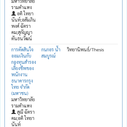
มหาวิทยาลัย
รามคำแหง
อติ ไทยา
นันท์;อสัมภิน
พงศ์ ฉัตรา
คม;สุกัญญา
ตันธนวัฒน์
การตัดสินใจ
กนกอร น้ำ
วิทยานิพนธ์/Thesis
ออมเงินกับ
สมบูรณ์
กองทุนสำรอง
เลี้ยงชีพของ
พนักงาน
ธนาคารกรุง
ไทย จำกัด
(มหาชน)
มหาวิทยาลัย
รามคำแหง
สุณี ฉัตรา
คม;อติ ไทยา
นันท์