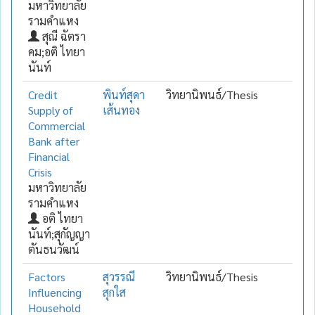
มหาวิทยาลัย
รามคำแหง
สุณี ฉัตรา
คม;อติ ไทยา
นันท์
Credit
พินท์สุดา
วิทยานิพนธ์/Thesis
Supply of
เส้นทอง
Commercial
Bank after
Financial
Crisis
มหาวิทยาลัย
รามคำแหง
อติ ไทยา
นันท์;สุกัญญา
ตันธนวัฒน์
Factors
สุวรรณี
วิทยานิพนธ์/Thesis
Influencing
สุกใส
Household