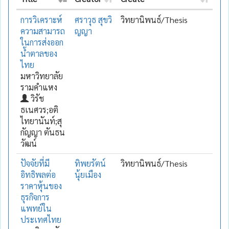
การวิเคราะห์
ศราวุธ สุขวิ
วิทยานิพนธ์/Thesis
ความสามารถ
ญญา
ในการส่งออก
น้ำตาลของ
ไทย
มหาวิทยาลัย
รามคำแหง
วิรัช
ธเนศวร;อติ
ไทยานันท์;สุ
กัญญา ตันธน
วัฒน์
ปัจจัยที่มี
ทิพยรัตน์
วิทยานิพนธ์/Thesis
อิทธิพลต่อ
นุ้ยเมือง
ราคาหุ้นของ
ธุรกิจการ
แพทย์ใน
ประเทศไทย