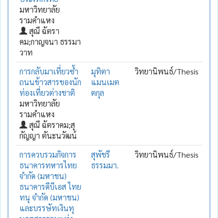
มหาวิทยาลัย
รามคำแหง
สุณี ฉัตรา
คม;กาญจนา ธรรมา
วาท
การกลับมาเที่ยวซ้ำ
มุทิตา
วิทยานิพนธ์/Thesis
ถนนข้าวสารของนัก
แมนเมต
ท่องเที่ยวต่างชาติ
ตกุล
มหาวิทยาลัย
รามคำแหง
สุณี ฉัตราคม;สุ
กัญญา ตันะนวัฒน์
การควบรวมกิจการ
สุพัชรี
วิทยานิพนธ์/Thesis
ธนาคารทหารไทย
ธรรมมา.
จำกัด (มหาชน)
ธนาคารดีบีเอส ไทย
ทนุ จำกัด (มหาชน)
และบรรษัทเงินทุ