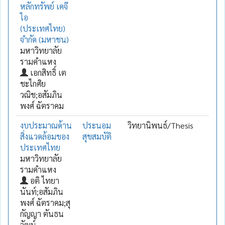
หลักทรัพย์ เคจี
ไอ
(ประเทศไทย)
จำกัด (มหาชน)
มหาวิทยาลัย
รามคำแหง
เอกสิทธิ์ เต
ชะไกศิย
วณิช;อสัมภิน
พงศ์ ฉัตราคม
งบประมาณด้าน
ประนอม
วิทยานิพนธ์/Thesis
สิ่งแวดล้อมของ
สุขสมบัติ
ประเทศไทย
มหาวิทยาลัย
รามคำแหง
อติ ไทยา
นันท์;อสัมภิน
พงศ์ ฉัตราคม;สุ
กัญญา ตันธน
วัฒน์