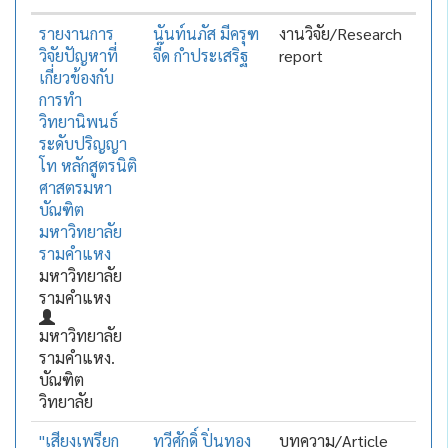
รายงานการ
นันท์นภัส มีครุฑ
งานวิจัย/Research
วิจัยปัญหาที่
จี๊ด กำประเสริฐ
report
เกี่ยวข้องกับ
การทำ
วิทยานิพนธ์
ระดับปริญญา
โท หลักสูตรนิติ
ศาสตรมหา
บัณฑิต
มหาวิทยาลัย
รามคำแหง
มหาวิทยาลัย
รามคำแหง
มหาวิทยาลัย
รามคำแหง.
บัณฑิต
วิทยาลัย
"เสียงเพรียก
ทวีศักดิ์ ปิ่นทอง
บทความ/Article