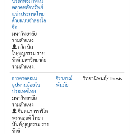
ประสิทธิภาพใน
ตลาดหลักทรัพย์
แห่งประเทศไทย
ด้วยแบบจำลองโล
จิต
มหาวิทยาลัย
รามคำแหง
ถวิล นิล
ใบ;บุญธรรม ราช
รักษ์;มหาวิทยาลัย
รามคำแหง.
การคาดคะเน
จิราภรณ์
วิทยานิพนธ์/Thesis
อุปทานอ้อยใน
พ้นภัย
ประเทศไทย
มหาวิทยาลัย
รามคำแหง
จินตนา พรพิไล
พรรณ;อติ ไทยา
นันท์;บุญธรรม ราช
รักษ์