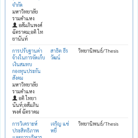
จำกัด
มหาวิทยาลัย
รามคำแหง
อสัมภินพงศ์
ฉัตราคม;อติ ไท
ยานันท์
การปรับฐานค่า
สาธิต ธีร
วิทยานิพนธ์/Thesis
จ้างในการจัดเก็บ
วัฒน์
เงินสมทบ
กองทุนประกัน
สังคม
มหาวิทยาลัย
รามคำแหง
อติ ไทยา
นันท์;อสัมภิน
พงศ์ ฉัตราคม
การวิเคราะห์
เจริญ แซ่
วิทยานิพนธ์/Thesis
ประสิทธิภาพ
หยี่
และการบริหาร