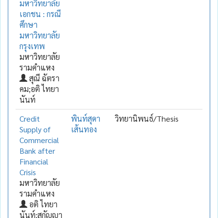
มหาวิทยาลัย
เอกชน : กรณี
ศึกษา
มหาวิทยาลัย
กรุงเทพ
มหาวิทยาลัย
รามคำแหง
สุณี ฉัตรา
คม;อติ ไทยา
นันท์
Credit
พินท์สุดา
วิทยานิพนธ์/Thesis
Supply of
เส้นทอง
Commercial
Bank after
Financial
Crisis
มหาวิทยาลัย
รามคำแหง
อติ ไทยา
นันท์;สุกัญญา