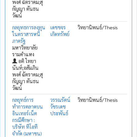
พงศ์ ฉัตราคม;สุ
กัญญา ตันธน
วัฒน์
กลยุทธการลงทุน
เดชขจร
วิทยานิพนธ์/Thesis
ในตราสารหนี้
เกิดทรัพย์
ภาครัฐ
มหาวิทยาลัย
รามคำแหง
อติ ไทยา
นันท์;อสัมภิน
พงศ์ ฉัตราคม;สุ
กัญญา ตันธน
วัฒน์
กลยุทธ์การ
วรรณรัตน์
วิทยานิพนธ์/Thesis
ทำการตลาดบน
วัชรเดช
อินเทอร์เน็ต
ประพันธ์
กรณีศึกษา :
บริษัท ทีโอที
จำกัด (มหาชน)