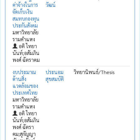
ค่าจ้างในการ
วัฒน์
จัดเก็บเงิน
สมทบกองทุน
ประกันสังคม
มหาวิทยาลัย
รามคำแหง
อติ ไทยา
นันท์;อสัมภิน
พงศ์ ฉัตราคม
งบประมาณ
ประนอม
วิทยานิพนธ์/Thesis
ด้านสิ่ง
สุขสมบัติ
แวดล้อมของ
ประเทศไทย
มหาวิทยาลัย
รามคำแหง
อติ ไทยา
นันท์;อสัมภิน
พงศ์ ฉัตรา
คม;สุกัญญา