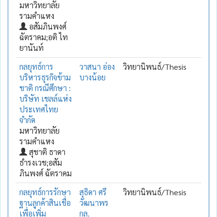
มหาวิทยาลัย
รามคำแหง
อสัมภินพงศ์
ฉัตราคม;อติ ไท
ยานันท์
กลยุทธ์การ
วาสนา อ่อง
วิทยานิพนธ์/Thesis
บริหารธุรกิจข้าม
บางน้อย
ชาติ กรณีศึกษา :
บริษัท เชลล์แห่ง
ประเทศไทย
จำกัด
มหาวิทยาลัย
รามคำแหง
สุชาติ ธาดา
ธำรงเวช;อสัม
ภินพงศ์ ฉัตราคม
กลยุทธ์การรักษา
สุธิดา ศรี
วิทยานิพนธ์/Thesis
ฐานลูกค้าสินเชื่อ
วัฒนาพร
เพื่อเพิ่ม
กุล.