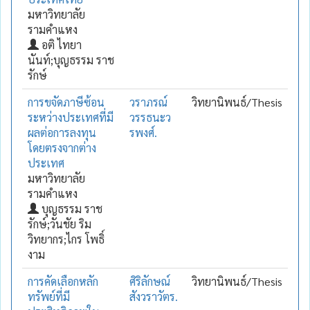
มหาวิทยาลัย
รามคำแหง
อติ ไทยา
นันท์;บุญธรรม ราช
รักษ์
การขจัดภาษีซ้อน
วราภรณ์
วิทยานิพนธ์/Thesis
ระหว่างประเทศที่มี
วรรธนะว
ผลต่อการลงทุน
รพงศ์.
โดยตรงจากต่าง
ประเทศ
มหาวิทยาลัย
รามคำแหง
บุญธรรม ราช
รักษ์;วันชัย ริม
วิทยากร;ไกร โพธิ์
งาม
การคัดเลือกหลัก
ศิริลักษณ์
วิทยานิพนธ์/Thesis
ทรัพย์ที่มี
สังวราวัตร.