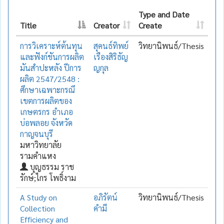
Type and Date
Title
Creator
Create
การวิเคราะห์ต้นทุน
สุคนธ์ทิพย์
วิทยานิพนธ์/Thesis
และฟังก์ชันการผลิต
เรืองสิริธัญ
มันสำปะหลัง ปีการ
ญกุล
ผลิต 2547/2548 :
ศึกษาเฉพาะกรณึ
เขตการผลิตของ
เกษตรกร อำเภอ
บ่อพลอย จังหวัด
กาญจนบุรี
มหาวิทยาลัย
รามคำแหง
บุญธรรม ราช
รักษ์;ไกร โพธิ์งาม
A Study on
อภิรัตน์
วิทยานิพนธ์/Thesis
Collection
คำมี
Efficiency and