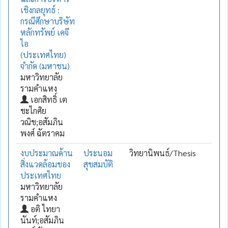
เชิงกลยุทธ์ :
กรณีศึกษาบริษัท
หลักทรัพย์ เคจี
ไอ
(ประเทศไทย)
จำกัด (มหาชน)
มหาวิทยาลัย
รามคำแหง
เอกสิทธิ์ เต
ชะไกศิย
วณิช;อสัมภิน
พงศ์ ฉัตราคม
งบประมาณด้าน
ประนอม
วิทยานิพนธ์/Thesis
สิ่งแวดล้อมของ
สุขสมบัติ
ประเทศไทย
มหาวิทยาลัย
รามคำแหง
อติ ไทยา
นันท์;อสัมภิน