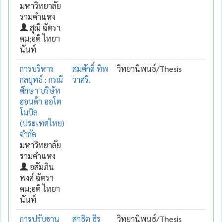
มหาวิทยาลัย
รามคำแหง
สุณี ฉัตรา
คม;อติ ไทยา
นันท์
การบริหาร
สมศักดิ์ ทิพ
วิทยานิพนธ์/Thesis
กลยุทธ์ : กรณี
วาศรี.
ศึกษา บริษัท
ฮอนด้า ออโต
โมบิล
(ประเทศไทย)
จำกัด
มหาวิทยาลัย
รามคำแหง
อสัมภิน
พงศ์ ฉัตรา
คม;อติ ไทยา
นันท์
การปรับฐาน
สาธิต ธีร
วิทยานิพนธ์/Thesis