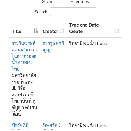
Show
entries
Search:
Type and Date
Title
Creator
Create
การวิเคราะห์
ศราวุธ สุขวิ
วิทยานิพนธ์/Thesis
ความสามารถ
ญญา
ในการส่งออก
น้ำตาลของ
ไทย
มหาวิทยาลัย
รามคำแหง
วิรัช
ธเนศวร;อติ
ไทยานันท์;สุ
กัญญา ตันธน
วัฒน์
ปัจจัยที่มี
ทิพยรัตน์
วิทยานิพนธ์/Thesis