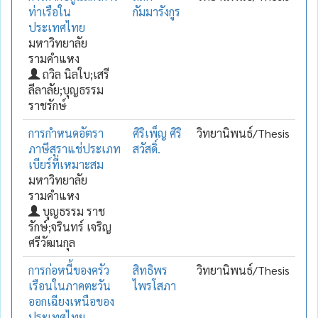
ท่าเรือใน
กัมมารังกูร
ประเทศไทย
มหาวิทยาลัย
รามคำแหง
ถวิล นิลใบ;เสรี
ลีลาลัย;บุญธรรม
ราชรักษ์
การกำหนดอัตรา
ศิริเพ็ญ ศิริ
วิทยานิพนธ์/Thesis
ภาษีสุราแช่ประเภท
สวัสดิ์.
เบียร์ที่เหมาะสม
มหาวิทยาลัย
รามคำแหง
บุญธรรม ราช
รักษ์;จรินทร์ เจริญ
ศรีวัฒนกุล
การก่อหนี้ของครัว
สิทธิพร
วิทยานิพนธ์/Thesis
เรือนในภาคตะวัน
ไพรโสภา
ออกเฉียงเหนือของ
ประเทศไทย