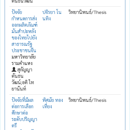
ตันธนวัฒน์
ปัจจัย
ปจิรยา โน
วิทยานิพนธ์/Thesis
กำหนดการส่ง
นทิง
ออกผลิตภัณฑ์
มันสำปะหลัง
ของไทยไปยัง
สาธารณรัฐ
ประชาชนจีน
มหาวิทยาลัย
รามคำแหง
สุกัญญา
ตันธน
วัฒน์;อติ ไท
ยานันท์
ปัจจัยที่มีผล
พิศมัย ทอง
วิทยานิพนธ์/Thesis
ต่อการเลือก
เที่ยง
ศึกษาต่อ
ระดับปริญญา
ตรี