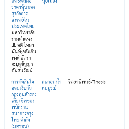
อิทธิพลต่อ
นุ้ยเมือง
ราคาหุ้นของ
ธุรกิจการ
แพทย์ใน
ประเทศไทย
มหาวิทยาลัย
รามคำแหง
อติ ไทยา
นันท์;อสัมภิน
พงศ์ ฉัตรา
คม;สุกัญญา
ตันธนวัฒน์
การตัดสินใจ
กนกอร น้ำ
วิทยานิพนธ์/Thesis
ออมเงินกับ
สมบูรณ์
กองทุนสำรอง
เลี้ยงชีพของ
พนักงาน
ธนาคารกรุง
ไทย จำกัด
(มหาชน)