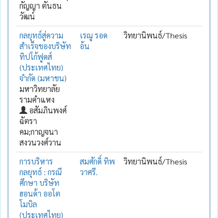
กัญญา ตันธน
วัฒน์
กลยุทธ์สู่ความ
เรณู รอด
วิทยานิพนธ์/Thesis
สำเร็จของบริษัท
อ้น
ทิปโก้ฟูดส์
(ประเทศไทย)
จำกัด (มหาชน)
มหาวิทยาลัย
รามคำแหง
อสัมภินพงศ์
ฉัตรา
คม;กาญจนา
สงวนวงศ์วาน
การบริหาร
สมศักดิ์ ทิพ
วิทยานิพนธ์/Thesis
กลยุทธ์ : กรณี
วาศรี.
ศึกษา บริษัท
ฮอนด้า ออโต
โมบิล
(ประเทศไทย)