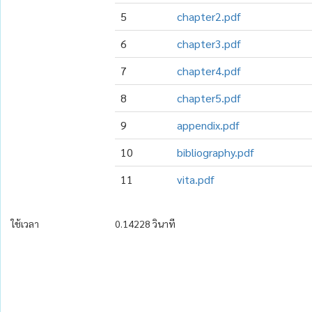
5
chapter2.pdf
6
chapter3.pdf
7
chapter4.pdf
8
chapter5.pdf
9
appendix.pdf
10
bibliography.pdf
11
vita.pdf
ใช้เวลา
0.14228 วินาที