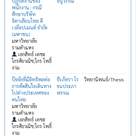
ปฏิบัติงานของ
อนุวรรณ
พนักงาน : กรณี
ศึกษาบริษัท
อิตาเลียนไทย ดี
เวล๊อปเมนต์ จำกัด
(มหาชน)
มหาวิทยาลัย
รามคำแหง
เอกสิทธ์ เตชะ
ไกรศิยวณิช;ไกร โพธิ์
งาม
ปัจจัยที่มีอิทธิพลต่อ
จีรภัทรา โร
วิทยานิพนธ์/Thesis
การตัดสินใจเดินทาง
จนประภา
ไปต่างประเทศของ
พรรณ
คนไทย
มหาวิทยาลัย
รามคำแหง
เอกสิทธ์ เตชะ
ไกรศิยวณิช;ไกร โพธิ์
งาม