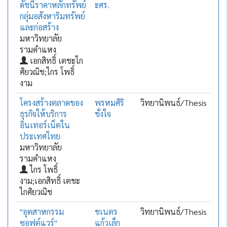
ดัชนีราคาหลักทรัพย์
ะศร.
กลุ่มอสังหาริมทรัพย์
และก่อสร้าง
มหาวิทยาลัย
รามคำแหง
เอกสิทธิ์ เตชะไก
ศิยวณิช;ไกร โพธิ์
งาม
โครงสร้างตลาดของ
พรหมศิริ
วิทยานิพนธ์/Thesis
ธุรกิจให้บริการ
ชั่งใจ
อินเทอร์เน็ตใน
ประเทศไทย
มหาวิทยาลัย
รามคำแหง
ไกร โพธิ์
งาม;เอกสิทธิ์ เตชะ
ไกศิยวณิช
"อุตสาหกรรม
ชเนตร
วิทยานิพนธ์/Thesis
ซอฟต์แวร์"
แก้วเล็ก