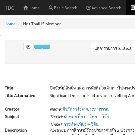
TDC
Home
Basic Search
Advance Search
Home
Not ThaiLIS Member
Title
ปัจจัยที่มีอิทธิพลต่อการตัดสินใจเดินทางไปต่า
Title Alternative
Significant Decision Factors for Travelling Ab
Creator
Name:
จีรภัทรา โรจนประภาพรรณ
Subject
ThaSH:
นักท่องเที่ยว
--
ไทย
--
วิจัย.
ThaSH:
การท่องเที่ยว
--
วิจัย.
Description
Abstract:
การศึกษามีวัตถุประสงค์หลัก 2 ประการ คื