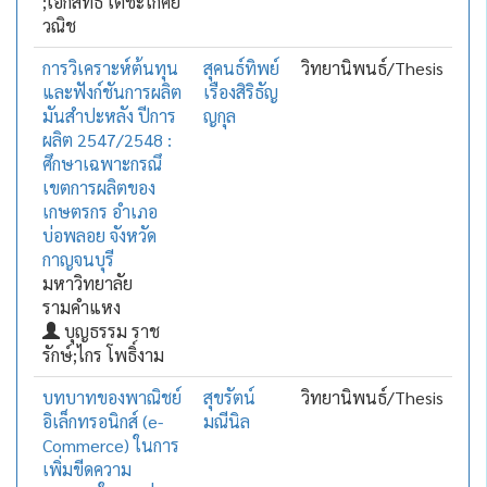
;เอกสิทธิ์ เตชะไกศิย
วณิช
การวิเคราะห์ต้นทุน
สุคนธ์ทิพย์
วิทยานิพนธ์/Thesis
และฟังก์ชันการผลิต
เรืองสิริธัญ
มันสำปะหลัง ปีการ
ญกุล
ผลิต 2547/2548 :
ศึกษาเฉพาะกรณึ
เขตการผลิตของ
เกษตรกร อำเภอ
บ่อพลอย จังหวัด
กาญจนบุรี
มหาวิทยาลัย
รามคำแหง
บุญธรรม ราช
รักษ์;ไกร โพธิ์งาม
บทบาทของพาณิชย์
สุขรัตน์
วิทยานิพนธ์/Thesis
อิเล็กทรอนิกส์ (e-
มณีนิล
Commerce) ในการ
เพิ่มขีดความ