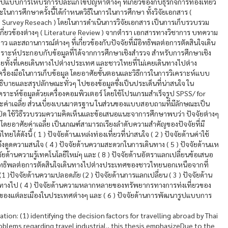
ูปแบบการให้บริการปละแก้ไขปัญหาต่างๆ ที่เกี่ยวข้องกับธุรกิจการท่องเที่ยว
การศึกษาครั้งนี้ได้กำหนดวิธีในการในการศึกษา ทั้งวิจัยเอกสาร (
 Survey Reseach ) โดยในการดำเนินการวิจัยเอกสาร เป็นการเก็บรวบรวม
กี่ยวข้องต่างๆ ( Literature Review ) จากตำรา เอกสารทางวิชาการ บทความ
่าว และสถานการณ์ต่างๆ ที่เกี่ยวข้องกับปัจจัยที่มีอิทธิพลต่อการตัดสินใจเดิน
าะห์ประกอบกับข้อมูลที่ได้จากการศึกษาเชิงสำรวจ สำหรับการศึกษาเชิง
ยทั้งที่เคยเดินทางไปต่างประเทศ และชาวไทยที่ไม่เคยเดินทางไปต่าง
องมือในการเก็บข้อมูล โดยอาศัยขั้นตอนและวิธีการในการวิเคราะห์แบบ
อธิบายและสรุปลักษณะทั่วๆ ไปของข้อมูลซึ่งเป็นประเด็นที่น่าสนใจ ใน
ราะห์ข้อมูลด้วยเครื่องคอมพิวเตอร์ โดยใช้โปรแกรมสำเร็จรูป SPSS/ for
ะค่าเฉลี่ย ส่วนเบี่ยงเบนมาตรฐาน ในส่วนของแบบสอบถามที่มีลักษณะเป็น
ช้วิธีรวบรวมความคิดเห็นและข้อเสนอแนะจาการศึกษาพบว่า ปัจจัยต่างๆ
โดยอาศัยค่าเฉลี่ย เป็นเกณฑ์สามารถเรียงลำดับความสำคัญของปัจจัยที่มี
ดังนี้ ( 1 ) ปัจจัยด้านแหล่งท่องเที่ยวที่น่าสนใจ ( 2 ) ปัจจัยด้านค่าใช้
ดึงดูดความสนใจ ( 4 ) ปัจจัยด้านความสะดวกในการเดินทาง ( 5 ) ปัจจัยด้านแห
ัจจัยด้านความรู้เทคโนโลยีใหม่ๆ และ ( 8 ) ปัจจัยด้านอัตราแลกเปลี่ยนข้อเสนอ
ต่ออิทธิพลต่อการตัดสินใจเดินทางไปต่างประเทศของชาวไทยนอกเหนือจากที่
อ (1 )ปัจจัยด้านความปลอดภัย (2 ) ปัจจัยด้านการแลกเปลี่ยน ( 3 ) ปัจจัยด้าน
นทางไป ( 4 ) ปัจจัยด้านความหลากหลายของทรัพยากรทางการท่งเที่ยวของ
รของแต่ละเมืองในประเทศต่างๆ และ ( 6 ) ปัจจัยด้านการพัฒนารูปแบบการ
ion: (1) identifying the decision factors for travelling abroad by Thai
oblems regarding travel industrial., this thesis emphasizeDue to the