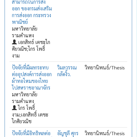
สามารถในการส่ง
ออก ของกรมส่งเสริม
การส่งออก กระทรวง
พาณิชย์
มหาวิทยาลัย
รามคำแหง
เอกสิทธ์ เตชะไก
ศิยวณิช;ไกร โพธิ์
งาม
ปัจจัยที่มีผลกระทบ
วิมลวรรณ
วิทยานิพนธ์/Thesis
ต่ออุปสงค์การส่งออก
กลัดงิ้ว.
ผ้าทอไหมของไทย
ไปสหราชอาณาจักร
มหาวิทยาลัย
รามคำแหง
ไกร โพธิ์
งาม;เอกสิทธิ์ เตชะ
ไกศิยวณิช
ปัจจัยที่มีอิทธิพลต่อ
อัญชุลี ศุกร
วิทยานิพนธ์/Thesis