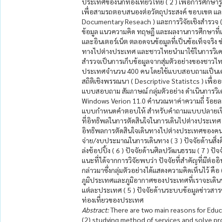
ประเทศของนักท่องเที่ยวไทย ( 2 ) เพื่อการศึกษาร
เพื่อสามรถตอบสนองต่อวัตถุประสงค์ ขอบเขต และใน
Documentary Reseach ) และการวิจัยเชิงสำรวจ (
ข้อมูล แนวความคิด ทฤษฏี และผลงานการศึกษาที่เ
และอินเตอร์เน็ต ตลอดจนข้อมูลที่เป็นข้อเท็จจริง ข
ทางไปต่างประเทศ และชาวไทยนำมาใช้ในการวิเคร
สำรวจเป็นการเก็บข้อมูลจากสุ่มตัวอย่างของชาวไท
ประเทศจำนวน 400 คน โดยใช้แบบสอบถามเป็นเครื่
สถิติเชิงพรรณนา ( Descriptive Statistcs ) เพื่อ
แบบสอบถาม สัมภาษณ์ กลุ่มตัวอย่าง ดำเนินการวิเค
Windows Verion 11.0 คำนวณหาค่าความถี่ ร้อยล
แบบกำหนดคำตอบให้ สำหรับคำถามแบบปลายเปิด ใ
ที่อิทธิพลในการตัดสินใจในการเดินไปต่างประเทศ 
อิทธิพลการตัดสินใจเดินทางไปต่างประเทศของคนไทยได้
จ่าย/งบประมาณในการเดินทาง ( 3 ) ปัจจัยด้านสิ่ง
ล่งช้อปปิ้ง ( 6 ) ปัจจัยด้านศิลปวัฒนธรรม ( 7 ) ป
แนะที่ได้จากการวิจัยพบว่า ปัจจัยที่สำคัญที่มี
กล่าวมาซึ่งกลุ่มตัวอย่างได้แสดงความคิดเห็นไว้ คื
ภูมิประเทศและภูมิอากาศของประเทศที่เราจะเดิ
แต่ละประเทศ ( 5 ) ปัจจัยด้านระบบข้อมูลข่าวสา
ท่องเที่ยวของประเทศ
Abstract:
There are two main reasons for Educat
(2) studying method of services and solve pr