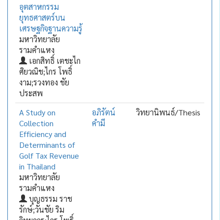
อุตสาหกรรม
ยุทธศาสตร์บน
เศรษฐกิจฐานความรู้
มหาวิทยาลัย
รามคำแหง
เอกสิทธิ์ เตชะไก
ศิยวณิช;ไกร โพธิ์
งาม;รวงทอง ชัย
ประสพ
A Study on
อภิรัตน์
วิทยานิพนธ์/Thesis
Collection
คำมี
Efficiency and
Determinants of
Golf Tax Revenue
in Thailand
มหาวิทยาลัย
รามคำแหง
บุญธรรม ราช
รักษ์;วันชัย ริม