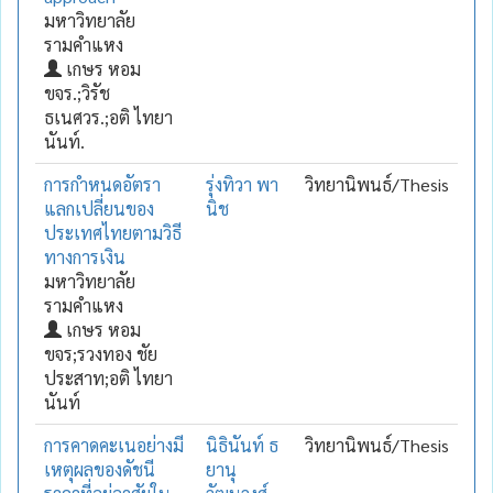
มหาวิทยาลัย
รามคำแหง
เกษร หอม
ขจร.;วิรัช
ธเนศวร.;อติ ไทยา
นันท์.
การกำหนดอัตรา
รุ่งทิวา พา
วิทยานิพนธ์/Thesis
แลกเปลี่ยนของ
นิช
ประเทศไทยตามวิธี
ทางการเงิน
มหาวิทยาลัย
รามคำแหง
เกษร หอม
ขจร;รวงทอง ชัย
ประสาท;อติ ไทยา
นันท์
การคาดคะเนอย่างมี
นิธินันท์ ธ
วิทยานิพนธ์/Thesis
เหตุผลของดัชนี
ยานุ