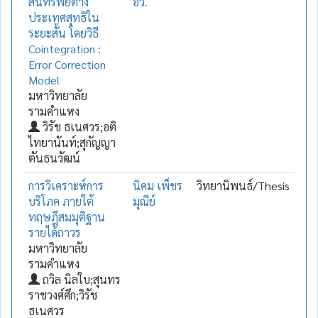
สินทรัพย์ต่าง
อิ้ว.
ประเทศสุทธิใน
ระยะสั้น โดยวิธี
Cointegration :
Error Correction
Model
มหาวิทยาลัย
รามคำแหง
วิรัช ธเนศวร;อติ
ไทยานันท์;สุกัญญา
ตันธนวัฒน์
การวิเคราะห์การ
นิคม เพ็ชร
วิทยานิพนธ์/Thesis
บริโภค ภายใต้
มุณีย์
ทฤษฎีสมมุติฐาน
รายได้ถาวร
มหาวิทยาลัย
รามคำแหง
ถวิล นิลใบ;สุนทร
ราชวงศ์ศึก;วิรัช
ธเนศวร