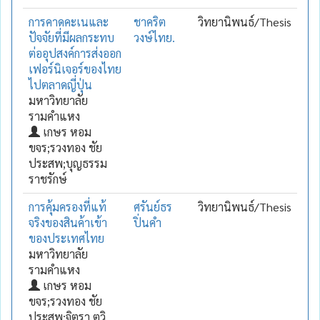
การคาดคะเนและ
ชาคริต
วิทยานิพนธ์/Thesis
ปัจจัยที่มีผลกระทบ
วงษ์ไทย.
ต่ออุปสงค์การส่งออก
เฟอร์นิเจอร์ของไทย
ไปตลาดญี่ปุ่น
มหาวิทยาลัย
รามคำแหง
เกษร หอม
ขจร;รวงทอง ชัย
ประสพ;บุญธรรม
ราชรักษ์
การคุ้มครองที่แท้
ศรันย์ธร
วิทยานิพนธ์/Thesis
จริงของสินค้าเข้า
ปิ่นคำ
ของประเทศไทย
มหาวิทยาลัย
รามคำแหง
เกษร หอม
ขจร;รวงทอง ชัย
ประสพ;จิตรา ตุวิ