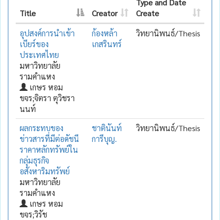
Type and Date
Title
Creator
Create
อุปสงค์การนำเข้า
ก้องหล้า
วิทยานิพนธ์/Thesis
เบียร์ของ
เกสรินทร์
ประเทศไทย
มหาวิทยาลัย
รามคำแหง
เกษร หอม
ขจร;จิตรา ตุวิชรา
นนท์
ผลกระทบของ
ชาตินันท์
วิทยานิพนธ์/Thesis
ข่าวสารที่มีต่อดัชนี
การีบุญ.
ราคาหลักทรัพย์ใน
กลุ่มธุรกิจ
อสังหาริมทรัพย์
มหาวิทยาลัย
รามคำแหง
เกษร หอม
ขจร;วิรัช