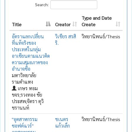
Search:
Type and Date
Title
Creator
Create
อัตราแลกเปลี่ยน
วิเชียร สรสิ
วิทยานิพนธ์/Thesis
ที่แท้จริงของ
ริ.
ประเทศในกลุ่ม
อาเซียนตามแนวคิด
ความเสมอภาคของ
อำนาจซื้อ
มหาวิทยาลัย
รามคำแหง
เกษร หอม
ขจร;รวงทอง ชัย
ประสพ;จิตรา ตุวิ
ชรานนท์
"อุตสาหกรรม
ชเนตร
วิทยานิพนธ์/Thesis
ซอฟต์แวร์"
แก้วเล็ก