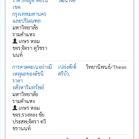
ราคาที่อยู่อาศัยใน
วัฒนวงศ์
เขต
กรุงเทพมหานคร
และปริมณฑล
มหาวิทยาลัย
รามคำแหง
เกษร หอม
ขจร;จิตรา ตุวิชรา
นนท์
การคาดคะเนอย่างมี
เปล่งศักดิ์
วิทยานิพนธ์/Thesis
เหตุผลของดัชนี
ศรีบัว.
ราคา
อสังหาริมทรัพย์
มหาวิทยาลัย
รามคำแหง
เกษร หอม
ขจร;รวงทอง ชัย
ประสพ;จิตรา ตวิ
ชรานนท์