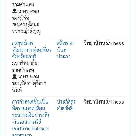
รามคำแหง
เกษร หอม
ขจร;วิรัช
ธเนศวร;โกมล
ปราชญ์กตัญญู
กลยุทธ์การ
ศุลีพร อา
วิทยานิพนธ์/Thesis
พัฒนาการท่องเที่ยว
นันท
จังหวัดชลบุรี
ประภา.
มหาวิทยาลัย
รามคำแหง
เกษร หอม
ขจร;จิตรา ตุวิชรา
นนท์
การกำหนดขึ้นเป็น
ประภัสสร
วิทยานิพนธ์/Thesis
อัตราแลกเปลี่ยน
คำสวัสดิ์.
ระหว่างเงินบาทกับ
เงินเยนตามวิธี
Portfolio balance
approach