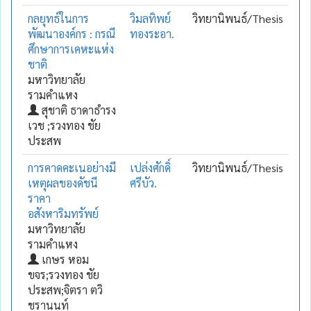
กลยุทธ์ในการ
วิมลทิพย์
วิทยานิพนธ์/Thesis
พัฒนาองค์กร : กรณี
ทองระอา.
ศึกษาการเคหะแห่ง
ชาติ
มหาวิทยาลัย
รามคำแหง
สุชาติ ธาดาธำรง
เวช ;รวงทอง ชัย
ประสพ
การคาดคะเนอย่างมี
เปล่งศักดิ์
วิทยานิพนธ์/Thesis
เหตุผลของดัชนี
ศรีบัว.
ราคา
อสังหาริมทรัพย์
มหาวิทยาลัย
รามคำแหง
เกษร หอม
ขจร;รวงทอง ชัย
ประสพ;จิตรา ตวิ
ชรานนท์