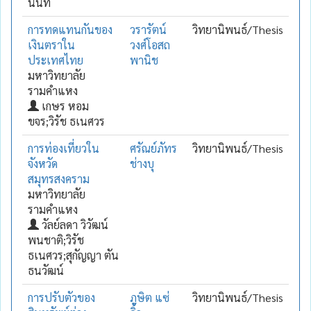
นนท์
การทดแทนกันของ
วรารัตน์
วิทยานิพนธ์/Thesis
เงินตราใน
วงศ์โอสถ
ประเทศไทย
พานิช
มหาวิทยาลัย
รามคำแหง
เกษร หอม
ขจร;วิรัช ธเนศวร
การท่องเที่ยวใน
ศรัณย์ภัทร
วิทยานิพนธ์/Thesis
จังหวัด
ช่างบุ
สมุทรสงคราม
มหาวิทยาลัย
รามคำแหง
วัลย์ลดา วิวัฒน์
พนชาติ;วิรัช
ธเนศวร;สุกัญญา ตัน
ธนวัฒน์
การปรับตัวของ
ภูษิต แซ่
วิทยานิพนธ์/Thesis