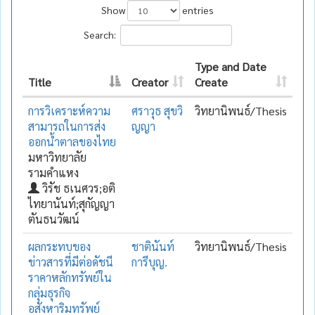
Show
entries
Search:
Type and Date
Title
Creator
Create
การวิเคราะห์ความ
ศราวุธ สุขวิ
วิทยานิพนธ์/Thesis
สามารถในการส่ง
ญญา
ออกน้ำตาลของไทย
มหาวิทยาลัย
รามคำแหง
วิรัช ธเนศวร;อติ
ไทยานันท์;สุกัญญา
ตันธนวัฒน์
ผลกระทบของ
ชาตินันท์
วิทยานิพนธ์/Thesis
ข่าวสารที่มีต่อดัชนี
การีบุญ.
ราคาหลักทรัพย์ใน
กลุ่มธุรกิจ
อสังหาริมทรัพย์