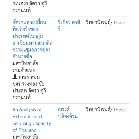
ธเนศวร;จิตรา ตุวิ
ชรานนท์
อัตราแลกเปลี่ยน
วิเชียร สรสิ
วิทยานิพนธ์/Thesis
ที่แท้จริงของ
ริ.
ประเทศในกลุ่ม
อาเซียนตามแนวคิด
ความเสมอภาคของ
อำนาจซื้อ
มหาวิทยาลัย
รามคำแหง
เกษร หอม
ขจร;รวงทอง ชัย
ประสพ;จิตรา ตุวิ
ชรานนท์
An Analysis of
ณรงค์
วิทยานิพนธ์/Thesis
External Debt
ปล้องอ้วน
Servicing Capacity
of Thailand
มหาวิทยาลัย