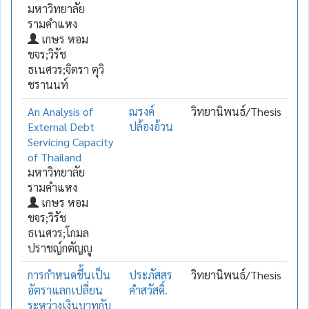
มหาวิทยาลัย
รามคำแหง
เกษร หอม
ขจร;วิรัช
ธเนศวร;จิตรา ตุวิ
ชรานนท์
An Analysis of
ณรงค์
วิทยานิพนธ์/Thesis
External Debt
ปล้องอ้วน
Servicing Capacity
of Thailand
มหาวิทยาลัย
รามคำแหง
เกษร หอม
ขจร;วิรัช
ธเนศวร;โกมล
ปราชญ์กตัญญู
การกำหนดขึ้นเป็น
ประภัสสร
วิทยานิพนธ์/Thesis
อัตราแลกเปลี่ยน
คำสวัสดิ์.
ระหว่างเงินบาทกับ