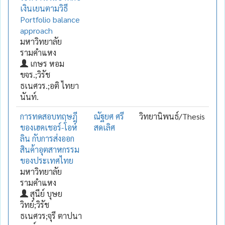
เงินเยนตามวิธี
Portfolio balance
approach
มหาวิทยาลัย
รามคำแหง
เกษร หอม
ขจร.;วิรัช
ธเนศวร.;อติ ไทยา
นันท์.
การทดสอบทฤษฎี
ณัฐยศ ศรี
วิทยานิพนธ์/Thesis
ของเฮคเชอร์-โอห์
สดเลิศ
ลิน กับการส่งออก
สินค้าอุตสาหกรรม
ของประเทศไทย
มหาวิทยาลัย
รามคำแหง
สุนีย์ บุษย
วิทย์;วิรัช
ธเนศวร;จุรี ตาปนา