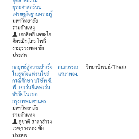
อุตสาหกรรม
ยุทธศาสตร์บน
เศรษฐกิจฐานความรู้
มหาวิทยาลัย
รามคำแหง
เอกสิทธิ์ เตชะไก
ศิยวณิช;ไกร โพธิ์
งาม;รวงทอง ชัย
ประสพ
กลยุทธ์สู่ความสำเร็จ
กนกวรรณ
วิทยานิพนธ์/Thesis
ในธุรกิจแฟรนไชส์
เสนาทอง.
กรณีศึกษา บริษัท ซี.
พี. เซเว่นอีเลฟเว่น
จำกัด ในเขต
กรุงเทพมหานคร
มหาวิทยาลัย
รามคำแหง
สุชาติ ธาดาธำรง
เวช;รวงทอง ชัย
ประสพ