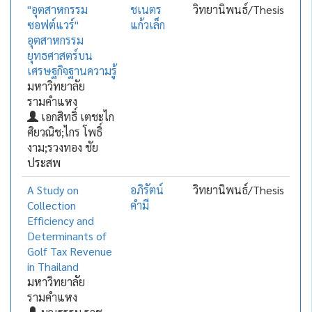
"อุตสาหกรรม
ชเนตร
วิทยานิพนธ์/Thesis
ซอฟต์แวร์"
แก้วเล็ก
อุตสาหกรรม
ยุทธศาสตร์บน
เศรษฐกิจฐานความรู้
มหาวิทยาลัย
รามคำแหง
เอกสิทธิ์ เตชะไก
ศิยวณิช;ไกร โพธิ์
งาม;รวงทอง ชัย
ประสพ
A Study on
อภิรัตน์
วิทยานิพนธ์/Thesis
Collection
คำมี
Efficiency and
Determinants of
Golf Tax Revenue
in Thailand
มหาวิทยาลัย
รามคำแหง