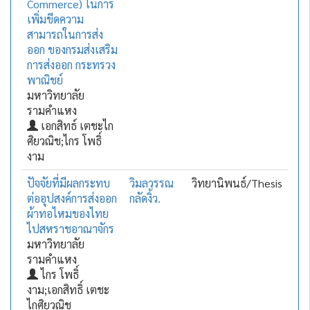
Commerce) ในการ
เพิ่มขีดความ
สามารถในการส่ง
ออก ของกรมส่งเสริม
การส่งออก กระทรวง
พาณิชย์
มหาวิทยาลัย
รามคำแหง
เอกสิทธ์ เตชะไก
ศิยวณิช;ไกร โพธิ์
งาม
ปัจจัยที่มีผลกระทบ
วิมลวรรณ
วิทยานิพนธ์/Thesis
ต่ออุปสงค์การส่งออก
กลัดงิ้ว.
ผ้าทอไหมของไทย
ไปสหราชอาณาจักร
มหาวิทยาลัย
รามคำแหง
ไกร โพธิ์
งาม;เอกสิทธิ์ เตชะ
ไกศิยวณิช