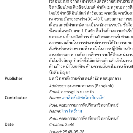
เวล๊อปเมนต์ จำกัด (มหาชน) และความสัมพันธ์ระ
อิตาเลียนไทย ดีเวล๊อปเมนต์ จำกัด (มหาชน) การ
โดยใช้ค่าสถิติอันได้แก่ ค่าร้อยละ ค่าเฉลี่ย ค
เพศชาย มีอายุระหว่าง 30 -40 ปี และสถานภาพสมร
เดือน และมีตำแหน่งงานเป็นพนักงานรายวัน ซึ่งมี
พึงพอใจระดับมาก 1 ปัจจัย คือ ในด้านความสำเร็
ตอบแทน ด้านสวัสดิการ ด้านลักษณะงานที่ ทำและ
สภาพแวดล้อมในการทำงานด้านการได้รับการยอมร
สัมพันธ์ระหว่างความพึงพอใจในการปฏิบัติงานกั
งาน สถานภาพ ระดับการศึกษา รายได้ตำแหน่งงา
กันในปัจจัยทุกปัจจัยซึ่งได้แก่ด้านด้านสำเร็จใ
ด้านก้าวหน้าในอาชีพ ด้านความมั่นคงในงาน ด้
บังคับบัญชา
Publisher
มหาวิทยาลัยรามคำแหง.สำนักหอสมุดกลาง
Address:
กรุงเทพมหานคร (Bangkok)
Email:
dcms@lib.ru.ac.th
Contributor
Name:
เอกสิทธ์ เตชะไกรศิยวณิช
Role:
คณะกรรมการที่ปรึกษาวิทยานิพนธ์
Name:
ไกร โพธิ์งาม
Role:
คณะกรรมการที่ปรึกษาวิทยานิพนธ์
Date
Created:
2546
Issued:
2548-05-28