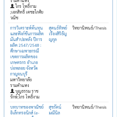
รามคำแหง
ไกร โพธิ์งาม
;เอกสิทธิ์ เตชะไกศิย
วณิช
การวิเคราะห์ต้นทุน
สุคนธ์ทิพย์
วิทยานิพนธ์/Thesis
และฟังก์ชันการผลิต
เรืองสิริธัญ
มันสำปะหลัง ปีการ
ญกุล
ผลิต 2547/2548 :
ศึกษาเฉพาะกรณึ
เขตการผลิตของ
เกษตรกร อำเภอ
บ่อพลอย จังหวัด
กาญจนบุรี
มหาวิทยาลัย
รามคำแหง
บุญธรรม ราช
รักษ์;ไกร โพธิ์งาม
บทบาทของพาณิชย์
สุขรัตน์
วิทยานิพนธ์/Thesis
อิเล็กทรอนิกส์ (e-
มณีนิล