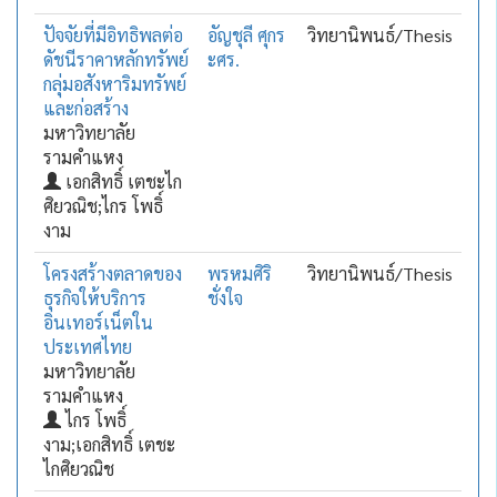
ปัจจัยที่มีอิทธิพลต่อ
อัญชุลี ศุกร
วิทยานิพนธ์/Thesis
ดัชนีราคาหลักทรัพย์
ะศร.
กลุ่มอสังหาริมทรัพย์
และก่อสร้าง
มหาวิทยาลัย
รามคำแหง
เอกสิทธิ์ เตชะไก
ศิยวณิช;ไกร โพธิ์
งาม
โครงสร้างตลาดของ
พรหมศิริ
วิทยานิพนธ์/Thesis
ธุรกิจให้บริการ
ชั่งใจ
อินเทอร์เน็ตใน
ประเทศไทย
มหาวิทยาลัย
รามคำแหง
ไกร โพธิ์
งาม;เอกสิทธิ์ เตชะ
ไกศิยวณิช