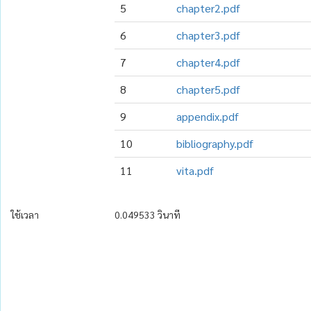
5
chapter2.pdf
6
chapter3.pdf
7
chapter4.pdf
8
chapter5.pdf
9
appendix.pdf
10
bibliography.pdf
11
vita.pdf
ใช้เวลา
0.049533 วินาที