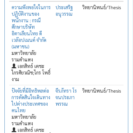
ความพึงพอใจในการ
ประเสริฐ
วิทยานิพนธ์/Thesis
ปฏิบัติงานของ
อนุวรรณ
พนักงาน : กรณี
ศึกษาบริษัท
อิตาเลียนไทย ดี
เวล๊อปเมนต์ จำกัด
(มหาชน)
มหาวิทยาลัย
รามคำแหง
เอกสิทธ์ เตชะ
ไกรศิยวณิช;ไกร โพธิ์
งาม
ปัจจัยที่มีอิทธิพลต่อ
จีรภัทรา โร
วิทยานิพนธ์/Thesis
การตัดสินใจเดินทาง
จนประภา
ไปต่างประเทศของ
พรรณ
คนไทย
มหาวิทยาลัย
รามคำแหง
เอกสิทธ์ เตชะ