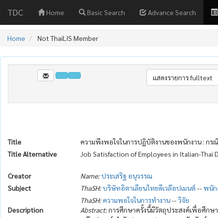
TDC
Home
Basic Search
Advance Search
Home
Not ThaiLIS Member
Title
ความพึงพอใจในการปฏิบัติงานของพนักงาน : กรณีศ
Title Alternative
Job Satisfaction of Employees in Italian-Tha
Creator
Name:
ประเสริฐ อนุวรรณ
Subject
ThaSH:
บริษัทอิตาเลียนไทยดีเวล๊อปเมนต์
--
พนัก
ThaSH:
ความพอใจในการทำงาน
--
วิจัย
Description
Abstract:
การศึกษาครั้งนี้มีวัตถุประสงค์เพื่อศ