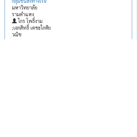
กลุ่มขนส่งทางเรือ
มหาวิทยาลัย
รามคำแหง
ไกร โพธิ์งาม
;เอกสิทธิ์ เตชะไกศิย
วณิช
การวิเคราะห์ต้นทุน
สุคนธ์ทิพย์
วิทยานิพนธ์/Thesis
และฟังก์ชันการผลิต
เรืองสิริธัญ
มันสำปะหลัง ปีการ
ญกุล
ผลิต 2547/2548 :
ศึกษาเฉพาะกรณึ
เขตการผลิตของ
เกษตรกร อำเภอ
บ่อพลอย จังหวัด
กาญจนบุรี
มหาวิทยาลัย
รามคำแหง
บุญธรรม ราช
รักษ์;ไกร โพธิ์งาม