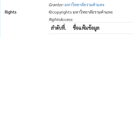
Grantor:
มหาวิทยาลัยรามคำแหง
Rights
©copyrights มหาวิทยาลัยรามคำแหง
RightsAccess:
ลำดับที่.
ชื่อแฟ้มข้อมูล
1
ChayaneeWirotwong.pdf
ใช้เวลา
0.037715 วินาที