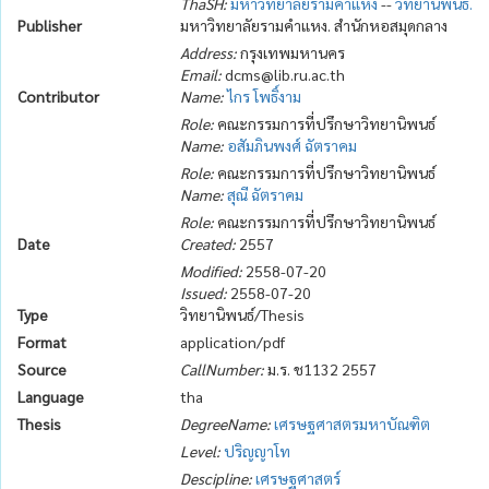
ThaSH:
มหาวิทยาลัยรามคำแหง
--
วิทยานิพนธ์.
Publisher
มหาวิทยาลัยรามคำแหง. สำนักหอสมุดกลาง
Address:
กรุงเทพมหานคร
Email:
dcms@lib.ru.ac.th
Contributor
Name:
ไกร โพธิ์งาม
Role:
คณะกรรมการที่ปรึกษาวิทยานิพนธ์
Name:
อสัมภินพงศ์ ฉัตราคม
Role:
คณะกรรมการที่ปรึกษาวิทยานิพนธ์
Name:
สุณี ฉัตราคม
Role:
คณะกรรมการที่ปรึกษาวิทยานิพนธ์
Date
Created:
2557
Modified:
2558-07-20
Issued:
2558-07-20
Type
วิทยานิพนธ์/Thesis
Format
application/pdf
Source
CallNumber:
ม.ร. ช1132 2557
Language
tha
Thesis
DegreeName:
เศรษฐศาสตรมหาบัณฑิต
Level:
ปริญญาโท
Descipline:
เศรษฐศาสตร์