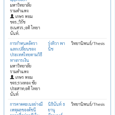
มหาวิทยาลัย
รามคำแหง
เกษร หอม
ขจร.;วิรัช
ธเนศวร.;อติ ไทยา
นันท์.
การกำหนดอัตรา
รุ่งทิวา พา
วิทยานิพนธ์/Thesis
แลกเปลี่ยนของ
นิช
ประเทศไทยตามวิธี
ทางการเงิน
มหาวิทยาลัย
รามคำแหง
เกษร หอม
ขจร;รวงทอง ชัย
ประสาท;อติ ไทยา
นันท์
การคาดคะเนอย่างมี
นิธินันท์ ธ
วิทยานิพนธ์/Thesis
เหตุผลของดัชนี
ยานุ