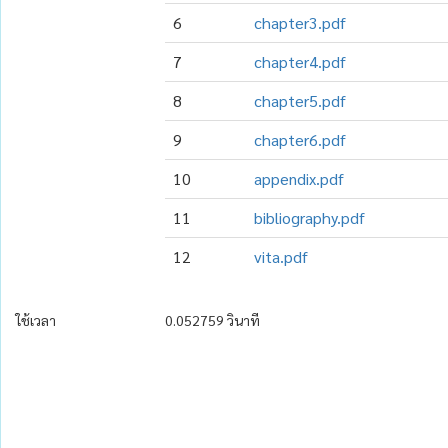
6
chapter3.pdf
7
chapter4.pdf
8
chapter5.pdf
9
chapter6.pdf
10
appendix.pdf
11
bibliography.pdf
12
vita.pdf
ใช้เวลา
0.052759 วินาที