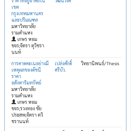
ราคาที่อยู่อาศัยใน
วัฒนวงศ์
เขต
กรุงเทพมหานคร
และปริมณฑล
มหาวิทยาลัย
รามคำแหง
เกษร หอม
ขจร;จิตรา ตุวิชรา
นนท์
การคาดคะเนอย่างมี
เปล่งศักดิ์
วิทยานิพนธ์/Thesis
เหตุผลของดัชนี
ศรีบัว.
ราคา
อสังหาริมทรัพย์
มหาวิทยาลัย
รามคำแหง
เกษร หอม
ขจร;รวงทอง ชัย
ประสพ;จิตรา ตวิ
ชรานนท์