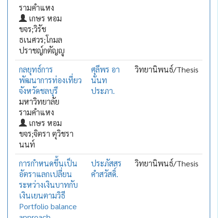
รามคำแหง
เกษร หอม
ขจร;วิรัช
ธเนศวร;โกมล
ปราชญ์กตัญญู
กลยุทธ์การ
ศุลีพร อา
วิทยานิพนธ์/Thesis
พัฒนาการท่องเที่ยว
นันท
จังหวัดชลบุรี
ประภา.
มหาวิทยาลัย
รามคำแหง
เกษร หอม
ขจร;จิตรา ตุวิชรา
นนท์
การกำหนดขึ้นเป็น
ประภัสสร
วิทยานิพนธ์/Thesis
อัตราแลกเปลี่ยน
คำสวัสดิ์.
ระหว่างเงินบาทกับ
เงินเยนตามวิธี
Portfolio balance
approach