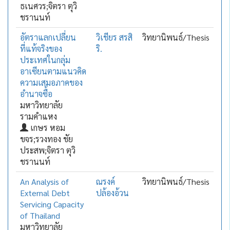
ธเนศวร;จิตรา ตุวิ
ชรานนท์
อัตราแลกเปลี่ยน
วิเชียร สรสิ
วิทยานิพนธ์/Thesis
ที่แท้จริงของ
ริ.
ประเทศในกลุ่ม
อาเซียนตามแนวคิด
ความเสมอภาคของ
อำนาจซื้อ
มหาวิทยาลัย
รามคำแหง
เกษร หอม
ขจร;รวงทอง ชัย
ประสพ;จิตรา ตุวิ
ชรานนท์
An Analysis of
ณรงค์
วิทยานิพนธ์/Thesis
External Debt
ปล้องอ้วน
Servicing Capacity
of Thailand
มหาวิทยาลัย