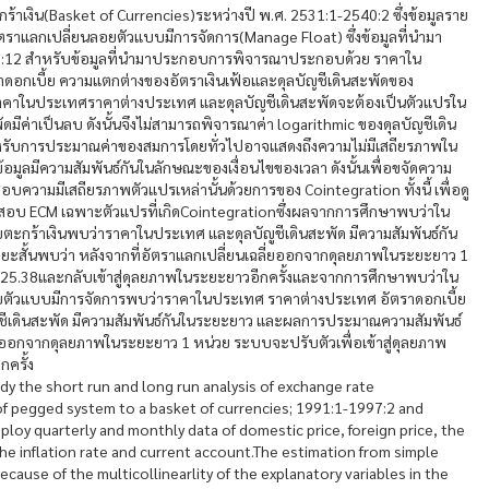
าเงิน(Basket of Currencies)ระหว่างปี พ.ศ. 2531:1-2540:2 ซึ่งข้อมูลราย
าแลกเปลี่ยนลอยตัวแบบมีการจัดการ(Manage Float) ซึ่งข้อมูลที่นำมา
543:12 สำหรับข้อมูลที่นำมาประกอบการพิจารณาประกอบด้วย ราคาใน
อกเบี้ย ความแตกต่างของอัตราเงินเฟ้อและดุลบัญชีเดินสะพัดของ
ราคาในประเทศราคาต่างประเทศ และดุลบัญชีเดินสะพัดจะต้องเป็นตัวแปรใน
ดมีค่าเป็นลบ ดังนั้นจึงไม่สามารถพิจารณาค่า logarithmic ของดุลบัญชีเดิน
 สำหรับการประมาณค่าของสมการโดยทั่วไปอาจแสดงถึงความไม่มีเสถียรภาพใน
้อมูลมีความสัมพันธ์กันในลักษณะของเงื่อนไขของเวลา ดังนั้นเพื่อขจัดความ
วามมีเสถียรภาพตัวแปรเหล่านั้นด้วยการของ Cointegration ทั้งนี้ เพื่อดู
อบ ECM เฉพาะตัวแปรที่เกิดCointegrationซึ่งผลจากการศึกษาพบว่าใน
ตะกร้าเงินพบว่าราคาในประเทศ และดุลบัญูชีเดินสะพัด มีความสัมพันธ์กัน
ั้นพบว่า หลังจากที่อัตราแลกเปลี่ยนเฉลี่ยออกจากดุลยภาพในระยะยาว 1
 125.38และกลับเข้าสู่ดุลยภาพในระยะยาวอีกครั้งและจากการศึกษาพบว่าใน
บตัวแบบมีการจัดการพบว่าราคาในประเทศ ราคาต่างประเทศ อัตราดอกเบี้ย
ญชีเดินสะพัด มีความสัมพันธ์กันในระยะยาว และผลการประมาณความสัมพันธ์
ี่ยออกจากดุลยภาพในระยะยาว 1 หน่วย ระบบจะปรับตัวเพื่อเข้าสู่ดุลยภาพ
กครั้ง
udy the short run and long run analysis of exchange rate
of pegged system to a basket of currencies; 1991:1-1997:2 and
oy quarterly and monthly data of domestic price, foreign price, the
 the inflation rate and current account.The estimation from simple
ecause of the multicollinearlity of the explanatory variables in the