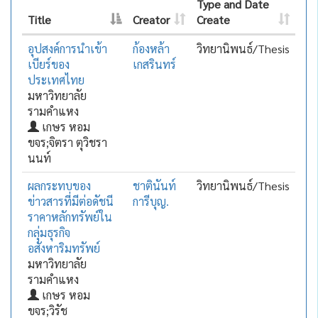
Type and Date
Title
Creator
Create
อุปสงค์การนำเข้า
ก้องหล้า
วิทยานิพนธ์/Thesis
เบียร์ของ
เกสรินทร์
ประเทศไทย
มหาวิทยาลัย
รามคำแหง
เกษร หอม
ขจร;จิตรา ตุวิชรา
นนท์
ผลกระทบของ
ชาตินันท์
วิทยานิพนธ์/Thesis
ข่าวสารที่มีต่อดัชนี
การีบุญ.
ราคาหลักทรัพย์ใน
กลุ่มธุรกิจ
อสังหาริมทรัพย์
มหาวิทยาลัย
รามคำแหง
เกษร หอม
ขจร;วิรัช