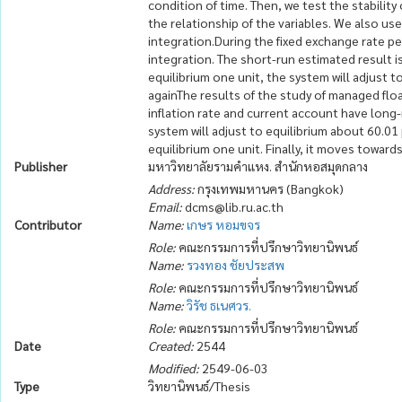
condition of time. Then, we test the stabilit
the relationship of the variables. We also us
integration.During the fixed exchange rate p
integration. The short-run estimated result 
equilibrium one unit, the system will adjust 
againThe results of the study of managed float
inflation rate and current account have long
system will adjust to equilibrium about 60.0
equilibrium one unit. Finally, it moves toward
Publisher
มหาวิทยาลัยรามคำแหง. สำนักหอสมุดกลาง
Address:
กรุงเทพมหานคร (Bangkok)
Email:
dcms@lib.ru.ac.th
Contributor
Name:
เกษร หอมขจร
Role:
คณะกรรมการที่ปรึกษาวิทยานิพนธ์
Name:
รวงทอง ชัยประสพ
Role:
คณะกรรมการที่ปรึกษาวิทยานิพนธ์
Name:
วิรัช ธเนศวร.
Role:
คณะกรรมการที่ปรึกษาวิทยานิพนธ์
Date
Created:
2544
Modified:
2549-06-03
Type
วิทยานิพนธ์/Thesis