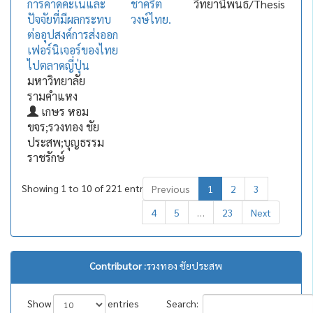
การคาดคะเนและ
ชาคริต
วิทยานิพนธ์/Thesis
ปัจจัยที่มีผลกระทบ
วงษ์ไทย.
ต่ออุปสงค์การส่งออก
เฟอร์นิเจอร์ของไทย
ไปตลาดญี่ปุ่น
มหาวิทยาลัย
รามคำแหง
เกษร หอม
ขจร;รวงทอง ชัย
ประสพ;บุญธรรม
ราชรักษ์
Showing 1 to 10 of 221 entries
Previous
1
2
3
4
5
…
23
Next
Contributor :
รวงทอง ชัยประสพ
Show
entries
Search: