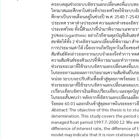
ครอบคลุมช่วงระบบอัตราแลกเปลี่ยนคงที่แบบตะกร้
ไตรมาสและศึกษาในช่วงที่ประเทศไทยใช้ระบบอัตร
ศึกษาเป็นรายเดือนอยู่ในช่วงปี พ.ศ. 2540:7-2
ประเทศ ราคาต่างประเทศ ความแตกต่างของอัตราด
ประเทศไทย ทั้งนี้ตัวแปรที่นำมาพิจารณาเฉพาะ
รูปของ logarithmic อย่างไรก็ตามดุลบัญชีเดินสะพั
สะพัดได้ทั้ง 2 ช่วงอัตราแลกเปลี่ยนที่พิจารณา
การประมาณค่าได้ เนื่องจากเกิดปัญหาในเรื่องของข
สัมพันธ์ดังกล่าวออกจากแบบจำลองจึงทำการ ทดสอบค
ความสัมพันธ์ของตัวแปรที่พิจารณาและทำการทดส
ช่วงระยะเวลาที่ใช้ระบบอัตราแลกเปลี่ยนคงที่แบบ
ในระยะยาวและผลการประมาณความสัมพันธ์ในระยะส
หน่วย ระบบจะปรับตัวเพื่อเข้าสู่ดุลยภาพร้อยละ
ช่วงระยะเวลาที่ใช้ระบบอัตราแลกเปลี่ยนลอยแบ
เปรียบเทียบอัตราเงินเฟ้อเปรียบเทียบ และดุลบั
ในระยะสั้นพบว่า หลังจากที่อัตราแลกเปลี่ยนเฉล
ร้อยละ 60.01 และกลับเข้าสู่ดุลยภาพในระยะยาวอี
Abstract:
The objective of this thesis is to st
determination. This study covers the period 
managed float period 1997:7-2000:12. We empl
difference of interest rate, the difference of
model may indicate that it is non-stationary b