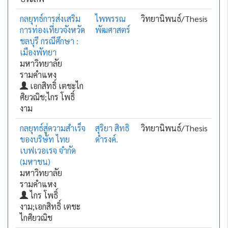
กลยุทธ์การส่งเสริม
ไพพรรณ
วิทยานิพนธ์/Thesis
การท่องเที่ยวจังหวัด
พัฒศาสตร์
ชลบุรี กรณีศึกษา :
เมืองพัทยา
มหาวิทยาลัย
รามคำแหง
เอกสิทธิ์ เตชะไก
ศิยวณิช;ไกร โพธิ์
งาม
กลยุทธ์สู่ความสำเร็จ
สุริยา สิทธิ
วิทยานิพนธ์/Thesis
ของบริษัท ไทย
ดำรงค์.
เบฟเวอเรจ จำกัด
(มหาชน)
มหาวิทยาลัย
รามคำแหง
ไกร โพธิ์
งาม;เอกสิทธิ์ เตชะ
ไกศิยวณิช