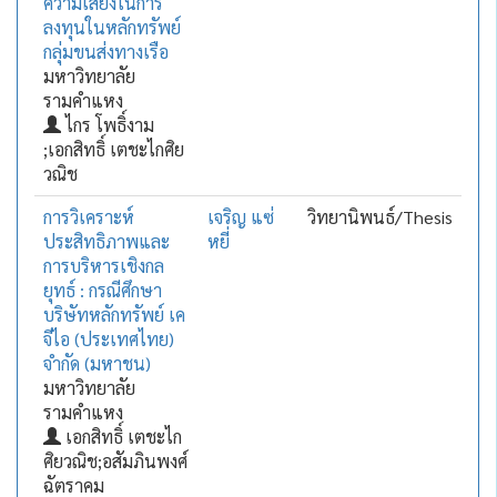
ความเสี่ยงในการ
ลงทุนในหลักทรัพย์
กลุ่มขนส่งทางเรือ
มหาวิทยาลัย
รามคำแหง
ไกร โพธิ์งาม
;เอกสิทธิ์ เตชะไกศิย
วณิช
การวิเคราะห์
เจริญ แซ่
วิทยานิพนธ์/Thesis
ประสิทธิภาพและ
หยี่
การบริหารเชิงกล
ยุทธ์ : กรณีศึกษา
บริษัทหลักทรัพย์ เค
จีไอ (ประเทศไทย)
จำกัด (มหาชน)
มหาวิทยาลัย
รามคำแหง
เอกสิทธิ์ เตชะไก
ศิยวณิช;อสัมภินพงศ์
ฉัตราคม