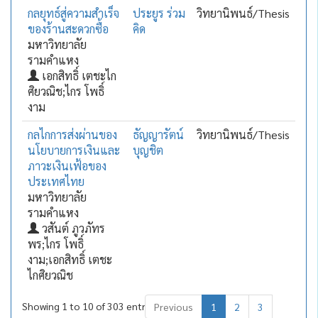
กลยุทธ์สู่ความสำเร็จ
ประยูร ร่วม
วิทยานิพนธ์/Thesis
ของร้านสะดวกซื้อ
คิด
มหาวิทยาลัย
รามคำแหง
เอกสิทธิ์ เตชะไก
ศิยวณิช;ไกร โพธิ์
งาม
กลไกการส่งผ่านของ
ธัญญารัตน์
วิทยานิพนธ์/Thesis
นโยบายการเงินและ
บุญชิต
ภาวะเงินเฟ้อของ
ประเทศไทย
มหาวิทยาลัย
รามคำแหง
วสันต์ ภูวภัทร
พร;ไกร โพธิ์
งาม;เอกสิทธิ์ เตชะ
ไกศิยวณิช
Showing 1 to 10 of 303 entries
Previous
1
2
3