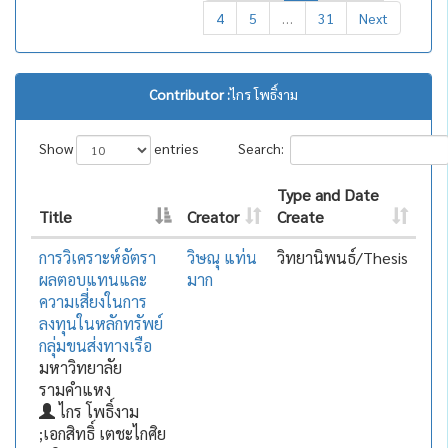
4
5
…
31
Next
Contributor :
ไกร โพธิ์งาม
Show
entries
Search:
Type and Date
Title
Creator
Create
การวิเคราะห์อัตรา
วิษณุ แท่น
วิทยานิพนธ์/Thesis
ผลตอบแทนและ
มาก
ความเสี่ยงในการ
ลงทุนในหลักทรัพย์
กลุ่มขนส่งทางเรือ
มหาวิทยาลัย
รามคำแหง
ไกร โพธิ์งาม
;เอกสิทธิ์ เตชะไกศิย