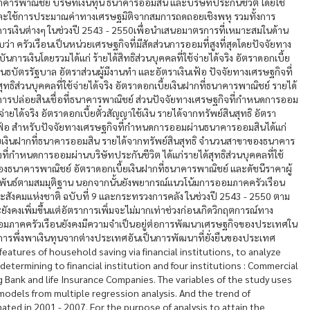
คารพาณิชย์ บริษัทเงินทุน ธนาคารออมสิน และบริษัทประกันชิวิต โดยใช้
และใช้การประมาณค่าทางเศรษฐมิติจากสมการถดถอยเชิงพหุ รวมทั้งการ
เงินต่างๆ ในช่วงปี 2543 - 2550เพื่อนำเสนอมาตรการที่เหมาะสมในด้าน
รัวเรือนเป็นหน่วยเศรษฐกิจที่มีสัดส่วนการออมที่สูงที่สุดโดยปัจจัยทาง
รเงินโดยรวมได้แก่ ร้ายได้สิทธิส่วนบุคคลที่ใช้จ่ายได้จริง อัตราดอกเบี้ย
ัตรรัฐบาล อัตราส่วนผู้มีงานทำ และอัตราเงินเฟ้อ ปัจจัยทางเศรษฐกิจที่
ิส่วนบุคคลที่ใช้จ่ายได้จริง อัตราดอกเบี้ยเงินฝากที่ธนาคารพาณิชย์ รายได้
ณการปล่อยสินเชื่อที่ธนาคารพาณิชย์ ส่วนปัจจัยทางเศรษฐกิจที่กำหนดการออม
้จ่ายได้จริง อัตราดอกเบี้ยตั๋วสัญญาใช้เงิน รายได้จากทรัพย์สินสุทธิ อัตรา
นเฟ้อ สำหรับปัจจัยทางเศรษฐกิจที่กำหนดการออมผ่านธนาคารออมสินได้แก่
เบี้ยเงินฝากที่ธนาคารออมสิน รายได้จากทรัพย์สินสุทธิ จำนวนสาขาของธนาคาร
ที่กำหนดการออมผ่านบริษัทประกันชีวิต ได้แก่รายได้สุทธิส่วนบุคคลที่ใช้
ของธนาคารพาณิชย์ อัตราดอกเบี้ยเงินฝากที่ธนาคารพาณิชย์ และดัชนีราคาผู้
ัมพันธ์ตามสมมุติฐาน นอกจากนั้นยังพยากรณ์แนวโน้มการออมภาคครัวเรือน
สังคมแห่งชาติ ฉบับที่ 9 และกระทรวงการคลัง ในช่วงปี 2543 - 2550 ตาม
งคงเพิ่มขึ้นแต่อัตราการเพิ่มจะไม่มากเท่าช่วงก่อนเกิดวิกฤตการณ์ทาง
นออมภาคครัวเรือนยังคงมีความจำเป็นอยู่ต่อการพัฒนาเศรษฐกิจของประเทศใน
ดการพึ่งพาเงินทุนจากต่างประเทศอันเป็นการพัฒนาที่ยั่งยืนของประเทศ
 features of household saving via financial institutions, to analyze
etermining to financial institution and four institutions : Commercial
Bank and life Insurance Companies. The variables of the study uses
 models from multiple regression analysis. And the trend of
mated in 2001 - 2007. For the purpose of analysis to attain the