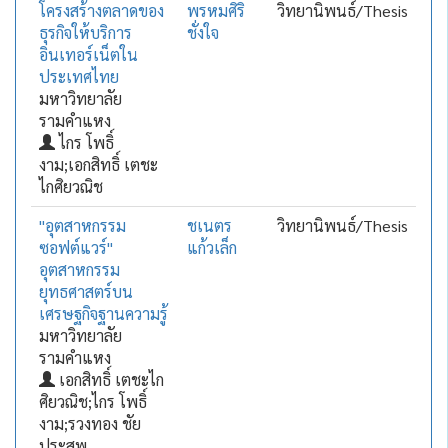
โครงสร้างตลาดของ
พรหมศิริ
วิทยานิพนธ์/Thesis
ธุรกิจให้บริการ
ชั่งใจ
อินเทอร์เน็ตใน
ประเทศไทย
มหาวิทยาลัย
รามคำแหง
ไกร โพธิ์
งาม;เอกสิทธิ์ เตชะ
ไกศิยวณิช
"อุตสาหกรรม
ชเนตร
วิทยานิพนธ์/Thesis
ซอฟต์แวร์"
แก้วเล็ก
อุตสาหกรรม
ยุทธศาสตร์บน
เศรษฐกิจฐานความรู้
มหาวิทยาลัย
รามคำแหง
เอกสิทธิ์ เตชะไก
ศิยวณิช;ไกร โพธิ์
งาม;รวงทอง ชัย
ประสพ