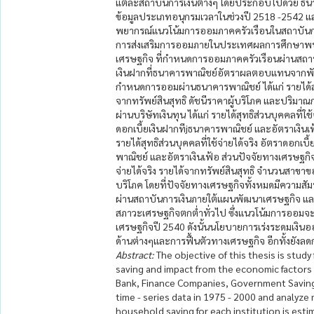
แต่ละสถาบันการเงินต่างๆ โดยประกอบไปด้วย ธนา
ข้อมูลประเภทอนุกรมเวลาในช่วงปี 2518 -2542 
พยากรณ์แนวโน้มการออมภาคครัวเรือนในสถาบันการ
การส่งเสริมการออมภายในประเทศผลการศึกษาพบว่า ค
เศรษฐกิจ ที่กำหนดการออมภาคครัวเรือนผ่านสถาบันกา
เงินฝากที่ธนาคารพาณิชย์อัตราผลตอบแทนจากพันธบ
กำหนดการออมผ่านธนาคารพาณิชย์ ได้แก่ รายได้สุทธ
จากทรัพย์สินสุทธิ ดัชนีราคาผู้บริโภค และปริมา
ผ่านบริษัทเงินทุน ได้แก่ รายได้สุทธิส่วนบุคคลที่ใช
ดอกเบี้ยเงินฝากทีjธนาคารพาณิชย์ และอัตราเงิ
รายได้สุทธิส่วนบุคคลที่ใช้จ่ายได้จริง อัตราดอก
พาณิชย์ และอัตราเงินเฟ้อ ส่วนปัจจัยทางเศรษฐกิจ
จ่ายได้จริง รายได้จากทรัพย์สินสุทธิ จำนวนสาขา
บริโภค โดยที่ปัจจัยทางเศรษฐกิจทั้งหมดมีความส
ผ่านสถาบันการเงินภายใต้แผนพัฒนาเศรษฐกิจ และ
สภาวะเศรษฐกิจตกต่ำทั่วไป ซึ่งแนวโน้มการออมจะยั
เศรษฐกิจปี 2540 ดังนั้นนโยบายการเร่งระดมเงิ
ด้านต่างๆและการฟื้นตัวทางเศรษฐกิจ อีกทั้งยังล
Abstract:
The objective of this thesis is study
saving and impact from the economic factors d
Bank, Finance Companies, Government Saving 
time - series data in 1975 - 2000 and analyze
household saving for each institution is esti