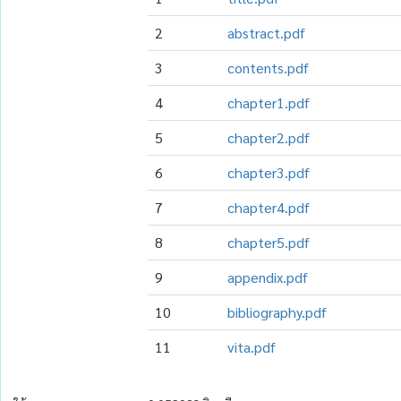
2
abstract.pdf
3
contents.pdf
4
chapter1.pdf
5
chapter2.pdf
6
chapter3.pdf
7
chapter4.pdf
8
chapter5.pdf
9
appendix.pdf
10
bibliography.pdf
11
vita.pdf