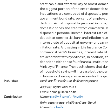
practicable and effective way to boost domes
the biggest portion of the entire domestic sa
Institutions are composed of disposable pers
government bond rate, percent of employed pe
Bank consist of disposable personal income, 
domestic prices and credit from commercial b
disposable personal income, interest rate of
deposit at commercial bank and inflation rat
interest rate of deposit at government savi
inflation rate. And saving in Life Insurance
commercial bank's branches, interest rate of
are accordant with hypothesis, In addition, a
deposited with these four financial institut
Ministry of Finance. The result shows that d
of household saving will increase but the perc
in household saving are necessary for the gr
Publisher
มหาวิทยาลัยรามคำแหง.สำนักหอสมุดกลาง
Address:
กรุงเทพมหานคร
Email:
dcms@lib.ru.ac.th
Contributor
Name:
เอกสิทธิ์ เตชะไกศิยวณิช
Role:
คณะกรรมการที่ปรึกษาวิทยานิพนธ์
Name:
ไกร โพธิ์งาม