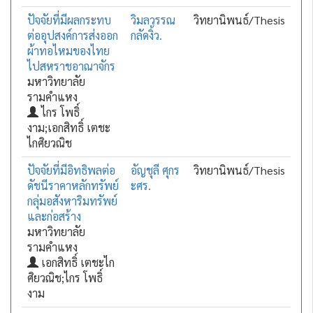
ปัจจัยที่มีผลกระทบ
วิมลวรรณ
วิทยานิพนธ์/Thesis
ต่ออุปสงค์การส่งออก
กลัดงิ้ว.
ผ้าทอไหมของไทย
ไปสหราชอาณาจักร
มหาวิทยาลัย
รามคำแหง
ไกร โพธิ์
งาม;เอกสิทธิ์ เตชะ
ไกศิยวณิช
ปัจจัยที่มีอิทธิพลต่อ
อัญชุลี ศุกร
วิทยานิพนธ์/Thesis
ดัชนีราคาหลักทรัพย์
ะศร.
กลุ่มอสังหาริมทรัพย์
และก่อสร้าง
มหาวิทยาลัย
รามคำแหง
เอกสิทธิ์ เตชะไก
ศิยวณิช;ไกร โพธิ์
งาม