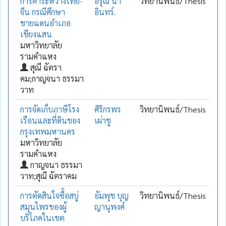
การค้าระหว่างไทย-
อรุณี นา
วิทยานิพนธ์/Thesis
จีน กรณีศึกษา
อินทร์.
ชายแดนอำเภอ
เชียงแสน
มหาวิทยาลัย
รามคำแหง
สุณี ฉัตรา
คม;กาญจนา ธรรมา
วาท
การจัดเก็บภาษีโรง
ศิริกรพร
วิทยานิพนธ์/Thesis
เรือนและที่ดินของ
เผ่าชู
กรุงเทพมหานคร
มหาวิทยาลัย
รามคำแหง
กาญจนา ธรรมา
วาท;สุณี ฉัตราคม
การตัดสินใจซื้อสบู่
อัมพุช บุญ
วิทยานิพนธ์/Thesis
สมุนไพรของผู้
ญานุพงศ์
บริโภคในเขต