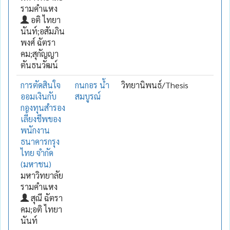
รามคำแหง
อติ ไทยา
นันท์;อสัมภิน
พงศ์ ฉัตรา
คม;สุกัญญา
ตันธนวัฒน์
การตัดสินใจ
กนกอร น้ำ
วิทยานิพนธ์/Thesis
ออมเงินกับ
สมบูรณ์
กองทุนสำรอง
เลี้ยงชีพของ
พนักงาน
ธนาคารกรุง
ไทย จำกัด
(มหาชน)
มหาวิทยาลัย
รามคำแหง
สุณี ฉัตรา
คม;อติ ไทยา
นันท์