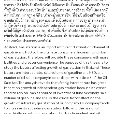
มาตรา 6 ถือได้ว่าเป็นปัจจัยที่ก่อให้เกิดการเพิ่มขึ้นของจำนวนสถานีบริการ
นั้ามันทั้งในส่วนของบริษัทนั้ามันและผู้ประกอบการอิสระ ทั้งนี้เนื่องจากผู้
ค้านํ้ามันตามมาตรา 6 ก็คือ บริษัทนํ้ามันรายใหม่ที่จำเป็นต้องสร้างเครือ
ข่ายสถานีบริการนั้ามันของตนเองเพื่อเป็นช่องทางการจำหน่าย และเป็น
อีกผู้หนึ่งที่จะจำหน่ายนั้ามันให้กับสถานีบริการอิสระ ฉะนั้นถ้ารัฐบาลส่ง
เสริมให้มีผู้ค้านั้ามันตามมาตรา 6 เพิ่มขึ้น ก็เท่ากับส่งเสริมให้มีสถานีบริการ
เพิ่มขึ้นทั้งในส่วนของบริษัทนั้ามันและสถานีบริการอิสระ ซึ่งจะก่อให้เกิด
ประโยชน์แก่ประชาชนโดยทั่วไป
Abstract:
Gas station is an important direct distribution channel of
gasoline and HSD to the ultimate consumers. Increasing number
of gas station, therefore, will provide these consumers with more
facilities and greater convenience.The purpose of this thesis is to
study the factors affecting growth of gas station in Thailand. These
factors are interest rate, sale volume of gasoline and HSD, and
number of oil sale company in accordance with article 6 of the Oil
Sale Act. The analysis reveals that, firstly, interest rate has great
impact on growth of independent gas station because its owner
tend to rely on loan as source of investment fund.Secondly, sale
volume of gasoline and HSD is the crucial factor affecting the
growth of subsidiary gas station of oil company. Oil company tends
to increase its subsidiary gas station following the rise of oil
sale.Thirdly, growth of gas station, both independent and oil