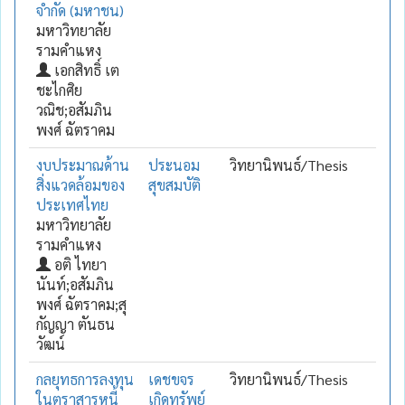
จำกัด (มหาชน)
มหาวิทยาลัย
รามคำแหง
เอกสิทธิ์ เต
ชะไกศิย
วณิช;อสัมภิน
พงศ์ ฉัตราคม
งบประมาณด้าน
ประนอม
วิทยานิพนธ์/Thesis
สิ่งแวดล้อมของ
สุขสมบัติ
ประเทศไทย
มหาวิทยาลัย
รามคำแหง
อติ ไทยา
นันท์;อสัมภิน
พงศ์ ฉัตราคม;สุ
กัญญา ตันธน
วัฒน์
กลยุทธการลงทุน
เดชขจร
วิทยานิพนธ์/Thesis
ในตราสารหนี้
เกิดทรัพย์