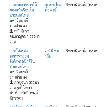
การกระจายรายได้
สุรเดช โกมุ
วิทยานิพนธ์/Thesis
ของครัวเรือนใน
ทธพงษ์
ประเทศไทย
มหาวิทยาลัย
รามคำแหง
สุณี ฉัตรา
คม;กาญจนา ธรรมา
วาท
การคุ้มครอง
จาลินี ชม
วิทยานิพนธ์/Thesis
อุตสาหกรรม
กลิ่น
อิเล็กทรอนิกส์ใน
ประเทศไทย.
มหาวิทยาลัย
รามคำแหง
กาญจนา ธรรมา
วาท.;อติ ไทยา
นันท์.;อสัมภินพงศ์
ฉัตราคม.