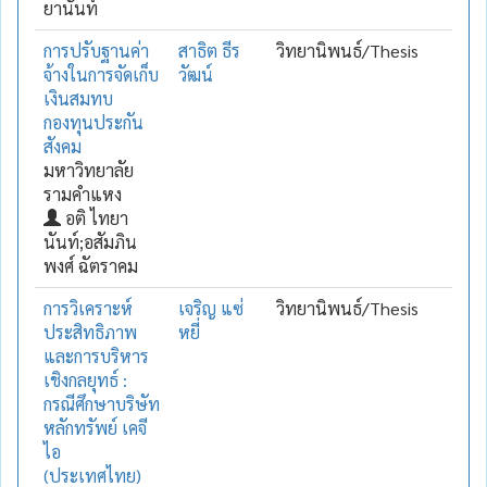
ยานันท์
การปรับฐานค่า
สาธิต ธีร
วิทยานิพนธ์/Thesis
จ้างในการจัดเก็บ
วัฒน์
เงินสมทบ
กองทุนประกัน
สังคม
มหาวิทยาลัย
รามคำแหง
อติ ไทยา
นันท์;อสัมภิน
พงศ์ ฉัตราคม
การวิเคราะห์
เจริญ แซ่
วิทยานิพนธ์/Thesis
ประสิทธิภาพ
หยี่
และการบริหาร
เชิงกลยุทธ์ :
กรณีศึกษาบริษัท
หลักทรัพย์ เคจี
ไอ
(ประเทศไทย)