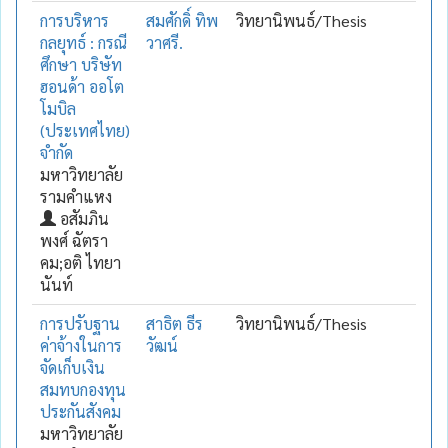
การบริหาร
สมศักดิ์ ทิพ
วิทยานิพนธ์/Thesis
กลยุทธ์ : กรณี
วาศรี.
ศึกษา บริษัท
ฮอนด้า ออโต
โมบิล
(ประเทศไทย)
จำกัด
มหาวิทยาลัย
รามคำแหง
อสัมภิน
พงศ์ ฉัตรา
คม;อติ ไทยา
นันท์
การปรับฐาน
สาธิต ธีร
วิทยานิพนธ์/Thesis
ค่าจ้างในการ
วัฒน์
จัดเก็บเงิน
สมทบกองทุน
ประกันสังคม
มหาวิทยาลัย