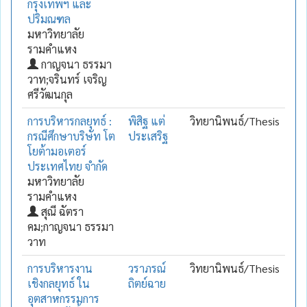
กรุงเทพฯ และ
ปริมณฑล
มหาวิทยาลัย
รามคำแหง
กาญจนา ธรรมา
วาท;จรินทร์ เจริญ
ศรีวัฒนกุล
การบริหารกลยุทธ์ :
พิสิฐ แต่
วิทยานิพนธ์/Thesis
กรณีศึกษาบริษัท โต
ประเสริฐ
โยต้ามอเตอร์
ประเทศไทย จำกัด
มหาวิทยาลัย
รามคำแหง
สุณี ฉัตรา
คม;กาญจนา ธรรมา
วาท
การบริหารงาน
วราภรณ์
วิทยานิพนธ์/Thesis
เชิงกลยุทธ์ ใน
ถิตย์ฉาย
อุตสาหกรรมการ