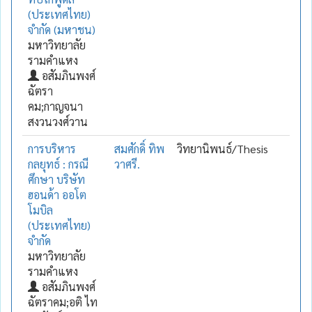
(ประเทศไทย)
จำกัด (มหาชน)
มหาวิทยาลัย
รามคำแหง
อสัมภินพงศ์
ฉัตรา
คม;กาญจนา
สงวนวงศ์วาน
การบริหาร
สมศักดิ์ ทิพ
วิทยานิพนธ์/Thesis
กลยุทธ์ : กรณี
วาศรี.
ศึกษา บริษัท
ฮอนด้า ออโต
โมบิล
(ประเทศไทย)
จำกัด
มหาวิทยาลัย
รามคำแหง
อสัมภินพงศ์
ฉัตราคม;อติ ไท