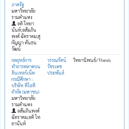
ภาครัฐ
มหาวิทยาลัย
รามคำแหง
อติ ไทยา
นันท์;อสัมภิน
พงศ์ ฉัตราคม;สุ
กัญญา ตันธน
วัฒน์
กลยุทธ์การ
วรรณรัตน์
วิทยานิพนธ์/Thesis
ทำการตลาดบน
วัชรเดช
อินเทอร์เน็ต
ประพันธ์
กรณีศึกษา :
บริษัท ทีโอที
จำกัด (มหาชน)
มหาวิทยาลัย
รามคำแหง
อสัมภินพงศ์
ฉัตราคม;อติ ไท
ยานันท์