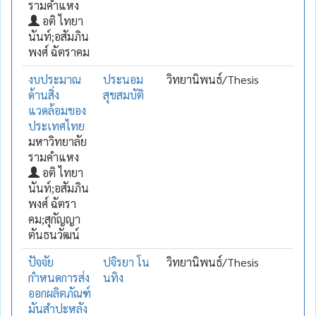
รามคำแหง
อติ ไทยา
นันท์;อสัมภิน
พงศ์ ฉัตราคม
งบประมาณ
ประนอม
วิทยานิพนธ์/Thesis
ด้านสิ่ง
สุขสมบัติ
แวดล้อมของ
ประเทศไทย
มหาวิทยาลัย
รามคำแหง
อติ ไทยา
นันท์;อสัมภิน
พงศ์ ฉัตรา
คม;สุกัญญา
ตันธนวัฒน์
ปัจจัย
ปจิรยา โน
วิทยานิพนธ์/Thesis
กำหนดการส่ง
นทิง
ออกผลิตภัณฑ์
มันสำปะหลัง