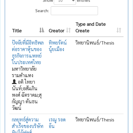
Search:
Type and Date
Title
Creator
Create
ปัจจัยที่มีอิทธิพล
ทิพยรัตน์
วิทยานิพนธ์/Thesis
ต่อราคาหุ้นของ
นุ้ยเมือง
ธุรกิจการแพทย์
ในประเทศไทย
มหาวิทยาลัย
รามคำแหง
อติ ไทยา
นันท์;อสัมภิน
พงศ์ ฉัตราคม;สุ
กัญญา ตันธน
วัฒน์
กลยุทธ์สู่ความ
เรณู รอด
วิทยานิพนธ์/Thesis
สำเร็จของบริษัท
อ้น
ทิปโก้ฟูดส์