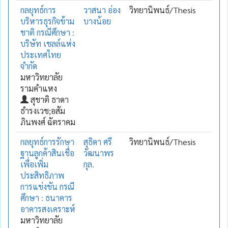
กลยุทธ์การ
วาสนา อ่อง
วิทยานิพนธ์/Thesis
บริหารธุรกิจข้าม
บางน้อย
ชาติ กรณีศึกษา :
บริษัท เชลล์แห่ง
ประเทศไทย
จำกัด
มหาวิทยาลัย
รามคำแหง
สุชาติ ธาดา
ธำรงเวช;อสัม
ภินพงศ์ ฉัตราคม
กลยุทธ์การรักษา
สุธิดา ศรี
วิทยานิพนธ์/Thesis
ฐานลูกค้าสินเชื่อ
วัฒนาพร
เพื่อเพิ่ม
กุล.
ประสิทธิภาพ
การแข่งขัน กรณี
ศึกษา : ธนาคาร
อาคารสงเคราะห์
มหาวิทยาลัย