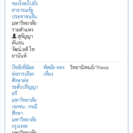
ของไทยไปยัง
สาธารณรัฐ
ประชาชนจีน
มหาวิทยาลัย
รามคำแหง
สุกัญญา
ตันธน
วัฒน์;อติ ไท
ยานันท์
ปัจจัยที่มีผล
พิศมัย ทอง
วิทยานิพนธ์/Thesis
ต่อการเลือก
เที่ยง
ศึกษาต่อ
ระดับปริญญา
ตรี
มหาวิทยาลัย
เอกชน : กรณี
ศึกษา
มหาวิทยาลัย
กรุงเทพ
มหาวิทยาลัย