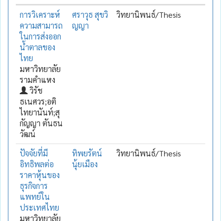
การวิเคราะห์
ศราวุธ สุขวิ
วิทยานิพนธ์/Thesis
ความสามารถ
ญญา
ในการส่งออก
น้ำตาลของ
ไทย
มหาวิทยาลัย
รามคำแหง
วิรัช
ธเนศวร;อติ
ไทยานันท์;สุ
กัญญา ตันธน
วัฒน์
ปัจจัยที่มี
ทิพยรัตน์
วิทยานิพนธ์/Thesis
อิทธิพลต่อ
นุ้ยเมือง
ราคาหุ้นของ
ธุรกิจการ
แพทย์ใน
ประเทศไทย
มหาวิทยาลัย