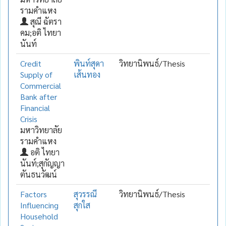
รามคำแหง
สุณี ฉัตรา
คม;อติ ไทยา
นันท์
Credit
พินท์สุดา
วิทยานิพนธ์/Thesis
Supply of
เส้นทอง
Commercial
Bank after
Financial
Crisis
มหาวิทยาลัย
รามคำแหง
อติ ไทยา
นันท์;สุกัญญา
ตันธนวัฒน์
Factors
สุวรรณี
วิทยานิพนธ์/Thesis
Influencing
สุกใส
Household