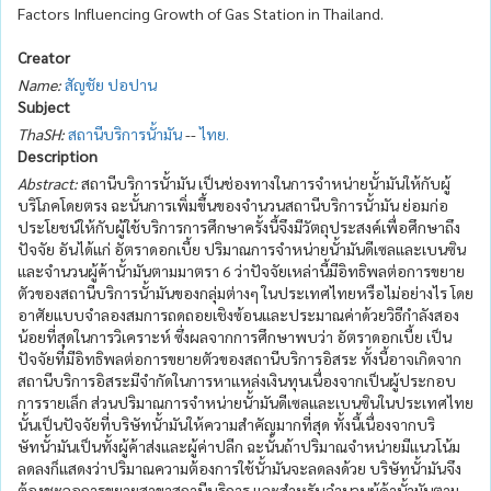
Factors Influencing Growth of Gas Station in Thailand.
Creator
Name:
สัญชัย ปอปาน
Subject
ThaSH:
สถานีบริการนั้ามัน
--
ไทย.
Description
Abstract:
สถานีบริการนั้ามัน เป็นช่องทางในการจำหน่ายนั้ามันให้กับผู้
บริโภคโดยตรง ฉะนั้นการเพิ่มขึ้นของจำนวนสถานีบริการนั้ามัน ย่อมก่อ
ประโยชน์ให้กับผู้ใช้บริการการศึกษาครั้งนี้จึงมีวัตถุประสงค์เพื่อศึกษาถึง
ปัจจัย อันได้แก่ อัตราดอกเบี้ย ปริมาณการจำหน่ายนั้ามันดีเซลและเบนซิน
และจำนวนผู้ค้านั้ามันตามมาตรา 6 ว่าปัจจัยเหล่านี้มีอิทธิพลต่อการขยาย
ตัวของสถานีบริการนั้ามันของกลุ่มต่างๆ ในประเทศไทยหรือไม่อย่างไร โดย
อาศัยแบบจำลองสมการถดถอยเชิงซ้อนและประมาณค่าด้วยวิธีกำลังสอง
น้อยที่สุดในการวิเคราะห์ ซึ่งผลจากการศึกษาพบว่า อัตราดอกเบี้ย เป็น
ปัจจัยที่มีอิทธิพลต่อการขยายตัวของสถานีบริการอิสระ ทั้งนี้อาจเกิดจาก
สถานีบริการอิสระมีจำกัดในการหาแหล่งเงินทุนเนื่องจากเป็นผู้ประกอบ
การรายเล็ก ส่วนปริมาณการจำหน่ายนั้ามันดีเซลและเบนซินในประเทศไทย
นั้นเป็นปัจจัยที่บริษัทนั้ามันให้ความสำคัญมากที่สุด ทั้งนี้เนื่องจากบริ
ษัทนั้ามันเป็นทั้งผู้ค้าส่งและผู้ค่าปลีก ฉะนั้นถ้าปริมาณจำหน่ายมีแนวโน้ม
ลดลงก็แสดงว่าปริมาณความต้องการใช้นั้ามันจะลดลงด้วย บริษัทนั้ามันจึง
ต้องชะลอการขยายสาขาสถานีบริการ และสำหรับจำนวนผู้ค้านั้ามันตาม