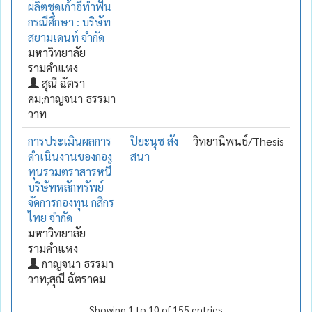
ผลิตชุดเก้าอี้ทำฟัน
กรณีศึกษา : บริษัท
สยามเดนท์ จำกัด
มหาวิทยาลัย
รามคำแหง
สุณี ฉัตรา
คม;กาญจนา ธรรมา
วาท
การประเมินผลการ
ปิยะนุช สัง
วิทยานิพนธ์/Thesis
ดำเนินงานของกอง
สนา
ทุนรวมตราสารหนี้
บริษัทหลักทรัพย์
จัดการกองทุน กสิกร
ไทย จำกัด
มหาวิทยาลัย
รามคำแหง
กาญจนา ธรรมา
วาท;สุณี ฉัตราคม
Showing 1 to 10 of 155 entries